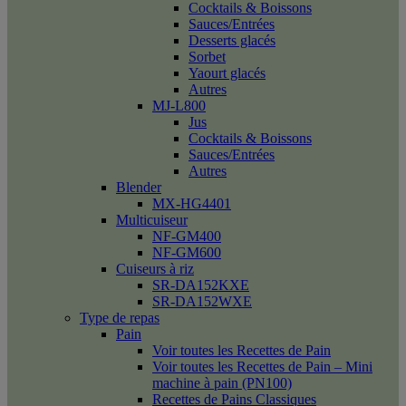
Cocktails & Boissons
Sauces/Entrées
Desserts glacés
Sorbet
Yaourt glacés
Autres
MJ-L800
Jus
Cocktails & Boissons
Sauces/Entrées
Autres
Blender
MX-HG4401
Multicuiseur
NF-GM400
NF-GM600
Cuiseurs à riz
SR-DA152KXE
SR-DA152WXE
Type de repas
Pain
Voir toutes les Recettes de Pain
Voir toutes les Recettes de Pain – Mini
machine à pain (PN100)
Recettes de Pains Classiques