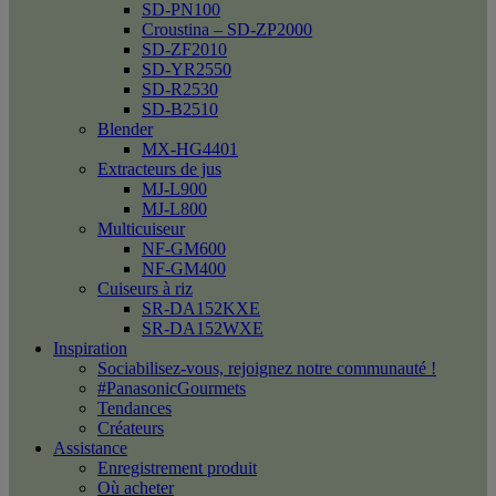
SD-PN100
Croustina – SD-ZP2000
SD-ZF2010
SD-YR2550
SD-R2530
SD-B2510
Blender
MX-HG4401
Extracteurs de jus
MJ-L900
MJ-L800
Multicuiseur
NF-GM600
NF-GM400
Cuiseurs à riz
SR-DA152KXE
SR-DA152WXE
Inspiration
Sociabilisez-vous, rejoignez notre communauté !
#PanasonicGourmets
Tendances
Créateurs
Assistance
Enregistrement produit
Où acheter