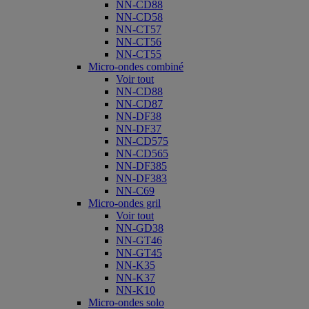
NN-CD88
NN-CD58
NN-CT57
NN-CT56
NN-CT55
Micro-ondes combiné
Voir tout
NN-CD88
NN-CD87
NN-DF38
NN-DF37
NN-CD575
NN-CD565
NN-DF385
NN-DF383
NN-C69
Micro-ondes gril
Voir tout
NN-GD38
NN-GT46
NN-GT45
NN-K35
NN-K37
NN-K10
Micro-ondes solo