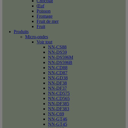
Chocolat
Œuf
Poisson
Fromage
Fruit de mer
Fruit
Produits
Micro-ondes
Voir tout
NN-CS88
NN-DS59
NN-DS596M
NN-DS596B
NN-CD88
NN-CD87
NN-GD38
NN-DF38
NN-DF37
NN-CD575
NN-CD565
NN-DF385
NN-DF383
NN-C69
NN-GT46
NN-GT45