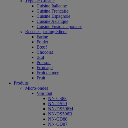
Type de Cuisine
Cuisine Italienne
Cuisine Française
Cuisine Espagnole
Cuisine Asiatique
Cuisine Fusion Japonaise
Recettes par Ingrédient
Farine
Poulet
Bœuf
Chocolat
Œuf
Poisson
Fromage
Fruit de mer
Fruit
Produits
Micro-ondes
Voir tout
NN-CS88
NN-DS59
NN-DS596M
NN-DS596B
NN-CD88
NN-CD87