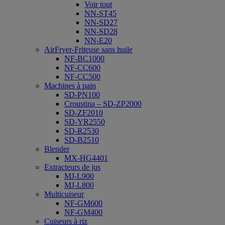
Voir tout
NN-ST45
NN-SD27
NN-SD28
NN-E20
AirFryer-Friteuse sans huile
NF-BC1000
NF-CC600
NF-CC500
Machines à pain
SD-PN100
Croustina – SD-ZP2000
SD-ZF2010
SD-YR2550
SD-R2530
SD-B2510
Blender
MX-HG4401
Extracteurs de jus
MJ-L900
MJ-L800
Multicuiseur
NF-GM600
NF-GM400
Cuiseurs à riz