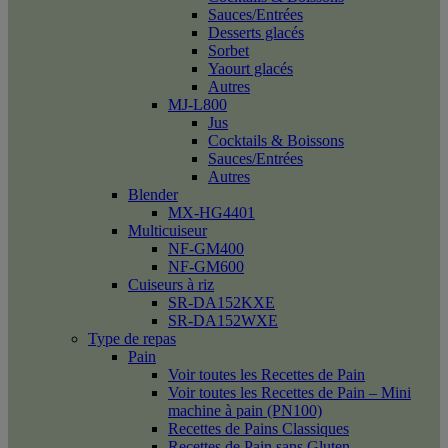
Sauces/Entrées
Desserts glacés
Sorbet
Yaourt glacés
Autres
MJ-L800
Jus
Cocktails & Boissons
Sauces/Entrées
Autres
Blender
MX-HG4401
Multicuiseur
NF-GM400
NF-GM600
Cuiseurs à riz
SR-DA152KXE
SR-DA152WXE
Type de repas
Pain
Voir toutes les Recettes de Pain
Voir toutes les Recettes de Pain – Mini
machine à pain (PN100)
Recettes de Pains Classiques
Recettes de Pain sans Gluten