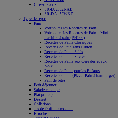
Cuiseurs à riz
SR-DA152KXE
SR-DA152WXE
Type de repas
Pain
Voir toutes les Recettes de Pain
Voir toutes les Recettes de Pain – Mini
machine à pain (PN100)
Recettes de Pains Classiques
Recettes de Pain sans Gluten
Recettes de Pains Salés
Recettes de Pains Sucrés
Recettes de Pains aux Céréales et aux
Noix
Recettes de Pain pour les Enfants
Recettes de Pâte (Pizza, Pain à hamburger)
Pain de fêtes
Petit déjeuner
Salade et soupe
Plat principal
Dessert
Collations
Jus de fruits et smoothie
Brioche