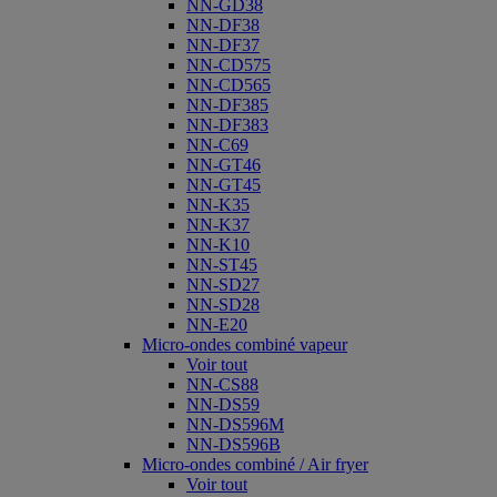
NN-GD38
NN-DF38
NN-DF37
NN-CD575
NN-CD565
NN-DF385
NN-DF383
NN-C69
NN-GT46
NN-GT45
NN-K35
NN-K37
NN-K10
NN-ST45
NN-SD27
NN-SD28
NN-E20
Micro-ondes combiné vapeur
Voir tout
NN-CS88
NN-DS59
NN-DS596M
NN-DS596B
Micro-ondes combiné / Air fryer
Voir tout