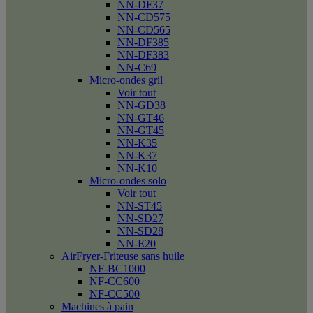
NN-DF37
NN-CD575
NN-CD565
NN-DF385
NN-DF383
NN-C69
Micro-ondes gril
Voir tout
NN-GD38
NN-GT46
NN-GT45
NN-K35
NN-K37
NN-K10
Micro-ondes solo
Voir tout
NN-ST45
NN-SD27
NN-SD28
NN-E20
AirFryer-Friteuse sans huile
NF-BC1000
NF-CC600
NF-CC500
Machines à pain