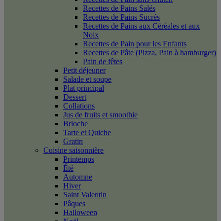
Recettes de Pains Salés
Recettes de Pains Sucrés
Recettes de Pains aux Céréales et aux
Noix
Recettes de Pain pour les Enfants
Recettes de Pâte (Pizza, Pain à hamburger)
Pain de fêtes
Petit déjeuner
Salade et soupe
Plat principal
Dessert
Collations
Jus de fruits et smoothie
Brioche
Tarte et Quiche
Gratin
Cuisine saisonnière
Printemps
Été
Automne
Hiver
Saint Valentin
Pâques
Halloween