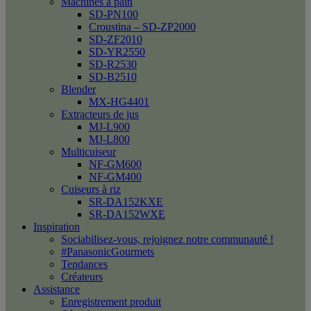
Machines à pain
SD-PN100
Croustina – SD-ZP2000
SD-ZF2010
SD-YR2550
SD-R2530
SD-B2510
Blender
MX-HG4401
Extracteurs de jus
MJ-L900
MJ-L800
Multicuiseur
NF-GM600
NF-GM400
Cuiseurs à riz
SR-DA152KXE
SR-DA152WXE
Inspiration
Sociabilisez-vous, rejoignez notre communauté !
#PanasonicGourmets
Tendances
Créateurs
Assistance
Enregistrement produit