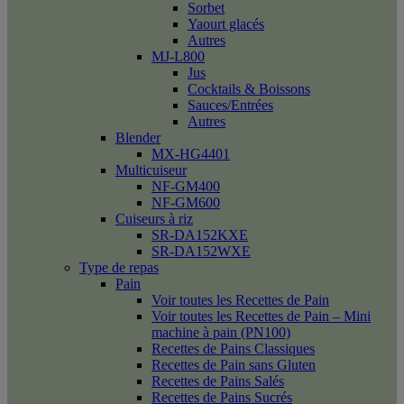
Sorbet
Yaourt glacés
Autres
MJ-L800
Jus
Cocktails & Boissons
Sauces/Entrées
Autres
Blender
MX-HG4401
Multicuiseur
NF-GM400
NF-GM600
Cuiseurs à riz
SR-DA152KXE
SR-DA152WXE
Type de repas
Pain
Voir toutes les Recettes de Pain
Voir toutes les Recettes de Pain – Mini
machine à pain (PN100)
Recettes de Pains Classiques
Recettes de Pain sans Gluten
Recettes de Pains Salés
Recettes de Pains Sucrés