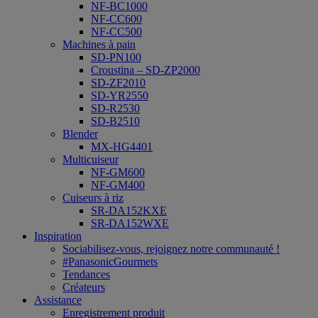
NF-BC1000
NF-CC600
NF-CC500
Machines à pain
SD-PN100
Croustina – SD-ZP2000
SD-ZF2010
SD-YR2550
SD-R2530
SD-B2510
Blender
MX-HG4401
Multicuiseur
NF-GM600
NF-GM400
Cuiseurs à riz
SR-DA152KXE
SR-DA152WXE
Inspiration
Sociabilisez-vous, rejoignez notre communauté !
#PanasonicGourmets
Tendances
Créateurs
Assistance
Enregistrement produit