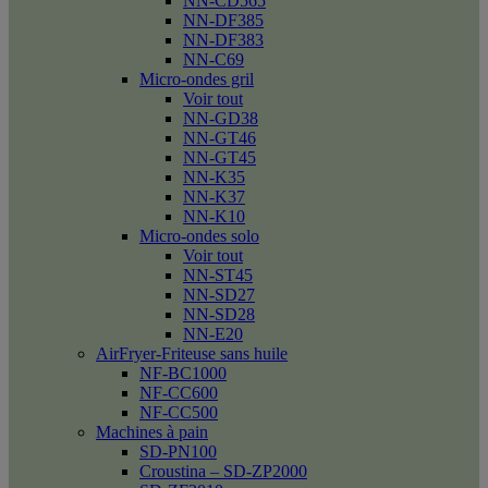
NN-CD565
NN-DF385
NN-DF383
NN-C69
Micro-ondes gril
Voir tout
NN-GD38
NN-GT46
NN-GT45
NN-K35
NN-K37
NN-K10
Micro-ondes solo
Voir tout
NN-ST45
NN-SD27
NN-SD28
NN-E20
AirFryer-Friteuse sans huile
NF-BC1000
NF-CC600
NF-CC500
Machines à pain
SD-PN100
Croustina – SD-ZP2000