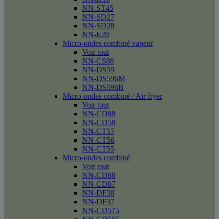
NN-ST45
NN-SD27
NN-SD28
NN-E20
Micro-ondes combiné vapeur
Voir tout
NN-CS88
NN-DS59
NN-DS596M
NN-DS596B
Micro-ondes combiné / Air fryer
Voir tout
NN-CD88
NN-CD58
NN-CT57
NN-CT56
NN-CT55
Micro-ondes combiné
Voir tout
NN-CD88
NN-CD87
NN-DF38
NN-DF37
NN-CD575