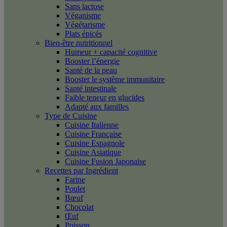
Sans lactose
Véganisme
Végétarisme
Plats épicés
Bien-être nutritionnel
Humeur + capacité cognitive
Booster l’énergie
Santé de la peau
Booster le système immunitaire
Santé intestinale
Faible teneur en glucides
Adapté aux familles
Type de Cuisine
Cuisine Italienne
Cuisine Française
Cuisine Espagnole
Cuisine Asiatique
Cuisine Fusion Japonaise
Recettes par Ingrédient
Farine
Poulet
Bœuf
Chocolat
Œuf
Poisson