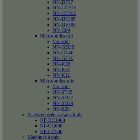
NN-DF37
NN-CD575
NN-CD565
NN-DF385
NN-DF383
NN-C69
Micro-ondes gril
Voir tout
NN-GD38
NN-GT46
NN-GT45
NN-K35
NN-K37
NN-K10
Micro-ondes solo
Voir tout
NN-ST45
NN-SD27
NN-SD28
NN-E20
AirFryer-Friteuse sans huile
NF-BC1000
NF-CC600
NF-CC500
Machines à pain