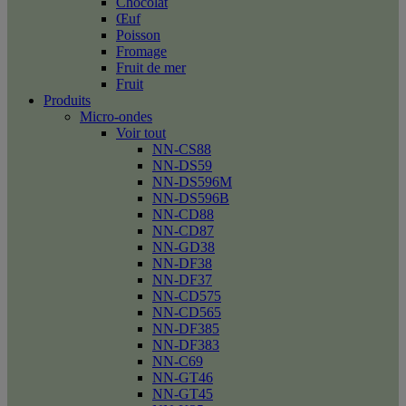
Chocolat
Œuf
Poisson
Fromage
Fruit de mer
Fruit
Produits
Micro-ondes
Voir tout
NN-CS88
NN-DS59
NN-DS596M
NN-DS596B
NN-CD88
NN-CD87
NN-GD38
NN-DF38
NN-DF37
NN-CD575
NN-CD565
NN-DF385
NN-DF383
NN-C69
NN-GT46
NN-GT45