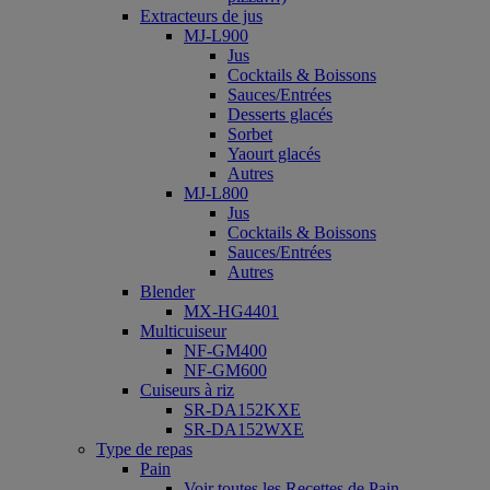
Extracteurs de jus
MJ-L900
Jus
Cocktails & Boissons
Sauces/Entrées
Desserts glacés
Sorbet
Yaourt glacés
Autres
MJ-L800
Jus
Cocktails & Boissons
Sauces/Entrées
Autres
Blender
MX-HG4401
Multicuiseur
NF-GM400
NF-GM600
Cuiseurs à riz
SR-DA152KXE
SR-DA152WXE
Type de repas
Pain
Voir toutes les Recettes de Pain