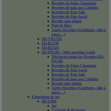
Recettes de Pains Classiques
Recettes de pain aux Céréales
Recettes de Pain Salé
Recettes de Pain Sucré
Recette sans gluten
Pain de fêtes
Autres Recettes (Confitures, pâte à
pizza…)
SD-YR2550
SD-R2530
SD-B2510
SD-PN100 – Mini machine à pain
Découvrir toutes les Recettes SD-
PN100
Recettes de Pains Classiques
Recettes de Pain Sucré
Recettes de Pain Salé
Recettes de pain aux Céréales
Recette sans gluten
Autres Recettes (Confitures, pâte à
pizza…)
Extracteurs de jus
MJ-L900
Jus
Cocktails & Boissons