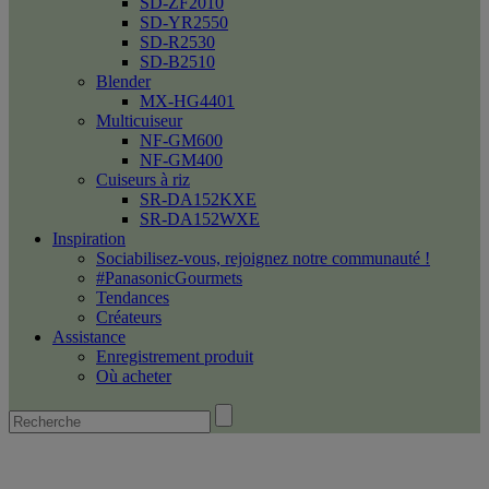
SD-ZF2010
SD-YR2550
SD-R2530
SD-B2510
Blender
MX-HG4401
Multicuiseur
NF-GM600
NF-GM400
Cuiseurs à riz
SR-DA152KXE
SR-DA152WXE
Inspiration
Sociabilisez-vous, rejoignez notre communauté !
#PanasonicGourmets
Tendances
Créateurs
Assistance
Enregistrement produit
Où acheter