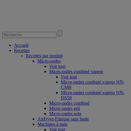
Accueil
Recettes
Recettes par produit
Micro-ondes
Voir tout
Micro-ondes combiné vapeur
Voir tout
Micro-ondes combiné vapeur NN-
CS88
Micro-ondes combiné vapeur NN-
DS59
Micro-ondes combiné
Micro-ondes gril
Micro-ondes solo
AirFryer-Friteuse sans huile
Machines à pain
Voir tout