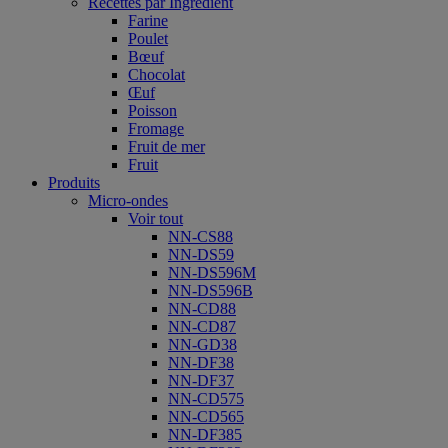
Recettes par Ingrédient
Farine
Poulet
Bœuf
Chocolat
Œuf
Poisson
Fromage
Fruit de mer
Fruit
Produits
Micro-ondes
Voir tout
NN-CS88
NN-DS59
NN-DS596M
NN-DS596B
NN-CD88
NN-CD87
NN-GD38
NN-DF38
NN-DF37
NN-CD575
NN-CD565
NN-DF385