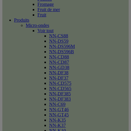
Fromage
Fruit de mer
Fruit
Produits
Micro-ondes
Voir tout
NN-CS88
NN-DS59
NN-DS596M
NN-DS596B
NN-CD88
NN-CD87
NN-GD38
NN-DF38
NN-DF37
NN-CD575
NN-CD565
NN-DF385
NN-DF383
NN-C69
NN-GT46
NN-GT45
NN-K35
NN-K37
NN-K10