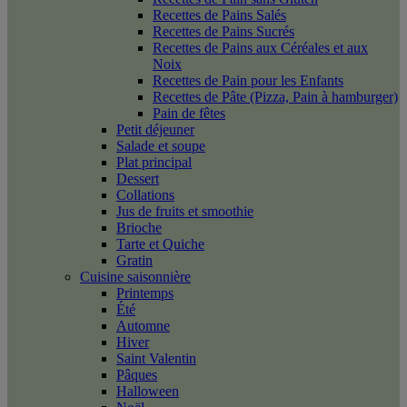
Recettes de Pains Salés
Recettes de Pains Sucrés
Recettes de Pains aux Céréales et aux
Noix
Recettes de Pain pour les Enfants
Recettes de Pâte (Pizza, Pain à hamburger)
Pain de fêtes
Petit déjeuner
Salade et soupe
Plat principal
Dessert
Collations
Jus de fruits et smoothie
Brioche
Tarte et Quiche
Gratin
Cuisine saisonnière
Printemps
Été
Automne
Hiver
Saint Valentin
Pâques
Halloween