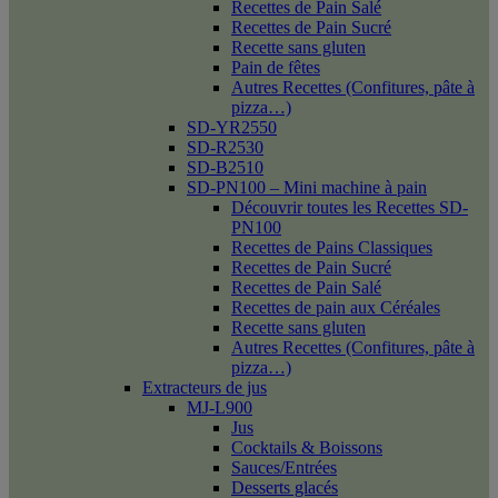
Recettes de Pain Salé
Recettes de Pain Sucré
Recette sans gluten
Pain de fêtes
Autres Recettes (Confitures, pâte à
pizza…)
SD-YR2550
SD-R2530
SD-B2510
SD-PN100 – Mini machine à pain
Découvrir toutes les Recettes SD-
PN100
Recettes de Pains Classiques
Recettes de Pain Sucré
Recettes de Pain Salé
Recettes de pain aux Céréales
Recette sans gluten
Autres Recettes (Confitures, pâte à
pizza…)
Extracteurs de jus
MJ-L900
Jus
Cocktails & Boissons
Sauces/Entrées
Desserts glacés