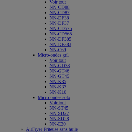
Voir tout
NN-CD88
NN-CD87
NN-DF38
NN-DF37
NN-CD575
NN-CD565
NN-DF385
NN-DF383
NN-C69
Micro-ondes gril
Voir tout
NN-GD38
NN-GT46
NN-GT45
NN-K35
NN-K37
NN-K10
Micro-ondes solo
Voir tout
NN-ST45
NN-SD27
NN-SD28
NN-E20
AirFryer-Friteuse sans huile