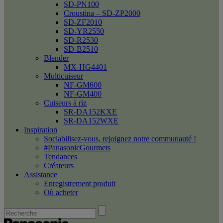
SD-PN100
Croustina – SD-ZP2000
SD-ZF2010
SD-YR2550
SD-R2530
SD-B2510
Blender
MX-HG4401
Multicuiseur
NF-GM600
NF-GM400
Cuiseurs à riz
SR-DA152KXE
SR-DA152WXE
Inspiration
Sociabilisez-vous, rejoignez notre communauté !
#PanasonicGourmets
Tendances
Créateurs
Assistance
Enregistrement produit
Où acheter