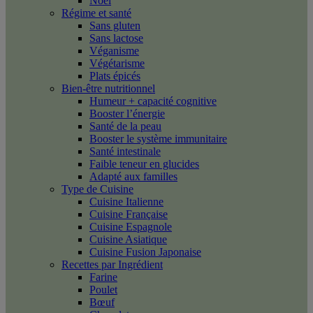
Noël
Régime et santé
Sans gluten
Sans lactose
Véganisme
Végétarisme
Plats épicés
Bien-être nutritionnel
Humeur + capacité cognitive
Booster l’énergie
Santé de la peau
Booster le système immunitaire
Santé intestinale
Faible teneur en glucides
Adapté aux familles
Type de Cuisine
Cuisine Italienne
Cuisine Française
Cuisine Espagnole
Cuisine Asiatique
Cuisine Fusion Japonaise
Recettes par Ingrédient
Farine
Poulet
Bœuf