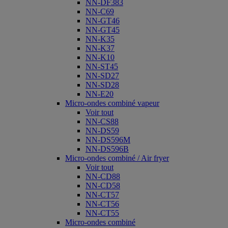
NN-DF383
NN-C69
NN-GT46
NN-GT45
NN-K35
NN-K37
NN-K10
NN-ST45
NN-SD27
NN-SD28
NN-E20
Micro-ondes combiné vapeur
Voir tout
NN-CS88
NN-DS59
NN-DS596M
NN-DS596B
Micro-ondes combiné / Air fryer
Voir tout
NN-CD88
NN-CD58
NN-CT57
NN-CT56
NN-CT55
Micro-ondes combiné