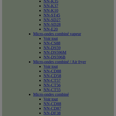
NN-K35
NN-K37
NN-K10
NN-ST45
NN-SD27
NN-SD28
NN-E20
Micro-ondes combiné vapeur
Voir tout
NN-CS88
NN-DS59
NN-DS596M
NN-DS596B
Micro-ondes combiné / Air fryer
Voir tout
NN-CD88
NN-CD58
NN-CT57
NN-CT56
NN-CT55
Micro-ondes combiné
Voir tout
NN-CD88
NN-CD87
NN-DF38