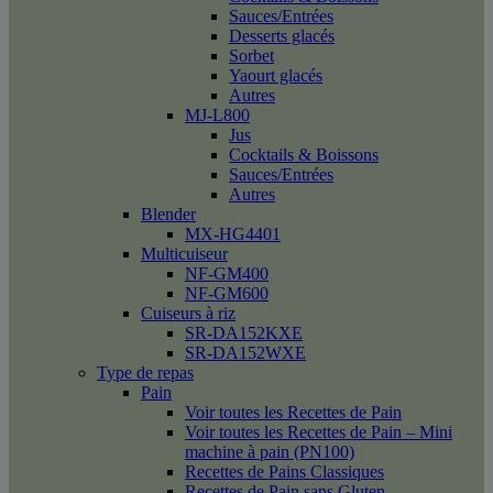
Sauces/Entrées
Desserts glacés
Sorbet
Yaourt glacés
Autres
MJ-L800
Jus
Cocktails & Boissons
Sauces/Entrées
Autres
Blender
MX-HG4401
Multicuiseur
NF-GM400
NF-GM600
Cuiseurs à riz
SR-DA152KXE
SR-DA152WXE
Type de repas
Pain
Voir toutes les Recettes de Pain
Voir toutes les Recettes de Pain – Mini
machine à pain (PN100)
Recettes de Pains Classiques
Recettes de Pain sans Gluten