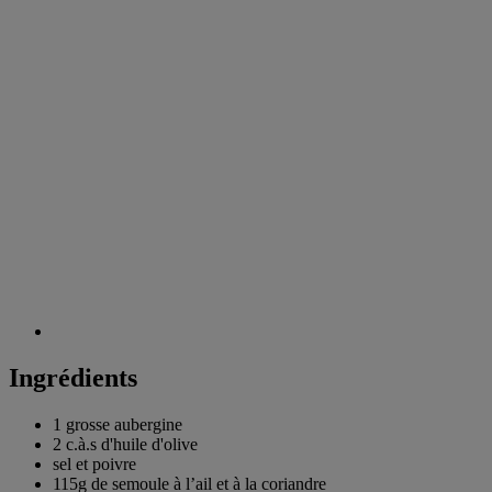
Ingrédients
1 grosse
aubergine
2 c.à.s
d'huile d'olive
sel et poivre
115g de
semoule à l’ail et à la coriandre