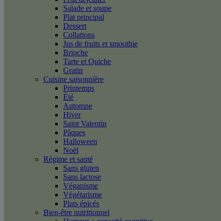
Salade et soupe
Plat principal
Dessert
Collations
Jus de fruits et smoothie
Brioche
Tarte et Quiche
Gratin
Cuisine saisonnière
Printemps
Été
Automne
Hiver
Saint Valentin
Pâques
Halloween
Noël
Régime et santé
Sans gluten
Sans lactose
Véganisme
Végétarisme
Plats épicés
Bien-être nutritionnel