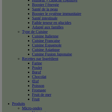
Humeur + capacité cognitive
Booster l’énergie
Santé de la peau
Booster le système immunitaire
Santé intestinale
Faible teneur en glucides
Adapté aux familles
Type de Cuisine
Cuisine Italienne
Cuisine Française
Cuisine Espagnole
Cuisine Asiatique
Cuisine Fusion Japonaise
Recettes par Ingrédient
Farine
Poulet
Bœuf
Chocolat
Œuf
Poisson
Fromage
Fruit de mer
Fruit
Produits
Micro-ondes