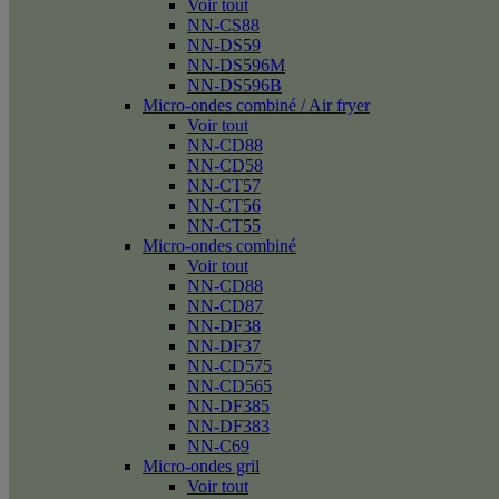
Voir tout
NN-CS88
NN-DS59
NN-DS596M
NN-DS596B
Micro-ondes combiné / Air fryer
Voir tout
NN-CD88
NN-CD58
NN-CT57
NN-CT56
NN-CT55
Micro-ondes combiné
Voir tout
NN-CD88
NN-CD87
NN-DF38
NN-DF37
NN-CD575
NN-CD565
NN-DF385
NN-DF383
NN-C69
Micro-ondes gril
Voir tout