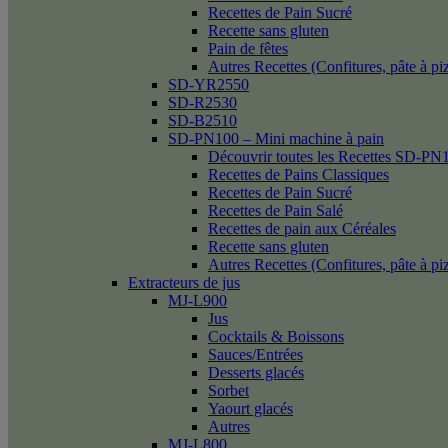
Recettes de Pain Sucré
Recette sans gluten
Pain de fêtes
Autres Recettes (Confitures, pâte à p
SD-YR2550
SD-R2530
SD-B2510
SD-PN100 – Mini machine à pain
Découvrir toutes les Recettes SD-PN
Recettes de Pains Classiques
Recettes de Pain Sucré
Recettes de Pain Salé
Recettes de pain aux Céréales
Recette sans gluten
Autres Recettes (Confitures, pâte à p
Extracteurs de jus
MJ-L900
Jus
Cocktails & Boissons
Sauces/Entrées
Desserts glacés
Sorbet
Yaourt glacés
Autres
MJ-L800