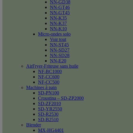
NN-GD38
NN-GT46
NN-GT45
NN-K35
NN-K37
NN-K10
Micro-ondes solo
Voir tout
NN-ST45
NN-SD27
NN-SD28
NN-E20
AirFryer-Friteuse sans huile
NF-BC1000
NF-CC600
NF-CC500
Machines à pain
SD-PN100
Croustina – SD-ZP2000
SD-ZF2010
SD-YR2550
SD-R2530
SD-B2510
Blender
MX-HG4401