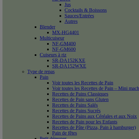
Jus
Cocktails & Boissons
Sauces/Entrées
Autres
Blender
MX-HG4401
Multicuiseur
NF-GM400
NF-GM600
Cuiseurs à riz
SR-DA152KXE
SR-DA152WXE
Type de repas
Pain
Voir toutes les Recettes de Pain
Voir toutes les Recettes de Pain – Mini mac
Recettes de Pains Classiques
Recettes de Pain sans Gluten
Recettes de Pains Salés
Recettes de Pains Sucrés
Recettes de Pains aux Céréales et aux Noix
Recettes de Pain pour les Enfants
Recettes de Pâte (Pizza, Pain à hamburger)
Pain de fêtes
Petit déjeuner