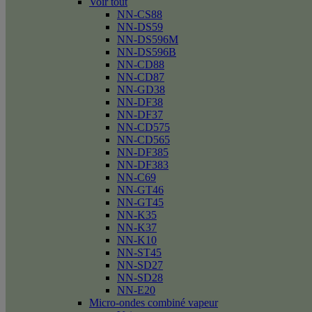
Voir tout
NN-CS88
NN-DS59
NN-DS596M
NN-DS596B
NN-CD88
NN-CD87
NN-GD38
NN-DF38
NN-DF37
NN-CD575
NN-CD565
NN-DF385
NN-DF383
NN-C69
NN-GT46
NN-GT45
NN-K35
NN-K37
NN-K10
NN-ST45
NN-SD27
NN-SD28
NN-E20
Micro-ondes combiné vapeur