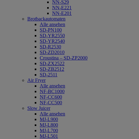
NN-S29
NN-E221
NN-E201
Brotbackautomaten
Alle ansehen
SD-PN100
SD-YR2550
SD-YR2540
SD-R2530
SD-ZD2010
Croustina – SD-ZP2000
SD-ZX2522
SD-ZB2512
SD-2511
Air Fryer
Alle ansehen
NF-BC1000
NF-CC600
NF-CC500
Slow Juicer
Alle ansehen
MJ-L900
MJ-L800
MJ-L700
MJ-L501