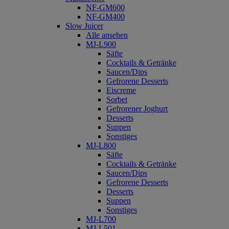
NF-GM600
NF-GM400
Slow Juicer
Alle ansehen
MJ-L900
Säfte
Cocktails & Getränke
Saucen/Dips
Gefrorene Desserts
Eiscreme
Sorbet
Gefrorener Joghurt
Desserts
Suppen
Sonstiges
MJ-L800
Säfte
Cocktails & Getränke
Saucen/Dips
Gefrorene Desserts
Desserts
Suppen
Sonstiges
MJ-L700
MJ-L501