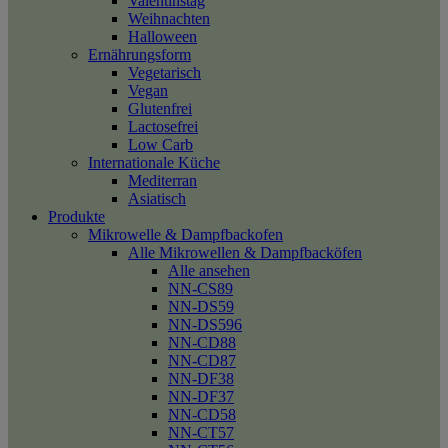
Valentinstag
Weihnachten
Halloween
Ernährungsform
Vegetarisch
Vegan
Glutenfrei
Lactosefrei
Low Carb
Internationale Küche
Mediterran
Asiatisch
Produkte
Mikrowelle & Dampfbackofen
Alle Mikrowellen & Dampfbacköfen
Alle ansehen
NN-CS89
NN-DS59
NN-DS596
NN-CD88
NN-CD87
NN-DF38
NN-DF37
NN-CD58
NN-CT57