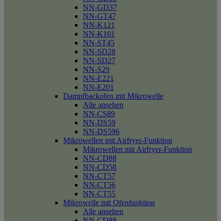
NN-GD37
NN-GT47
NN-K121
NN-K101
NN-ST45
NN-SD28
NN-SD27
NN-S29
NN-E221
NN-E201
Dampfbackofen mit Mikrowelle
Alle ansehen
NN-CS89
NN-DS59
NN-DS596
Mikrowellen mit Airfryer-Funktion
Mikrowellen mit Airfryer-Funktion
NN-CD88
NN-CD58
NN-CT57
NN-CT56
NN-CT55
Mikrowelle mit Ofenfunktion
Alle ansehen
NN-CD88