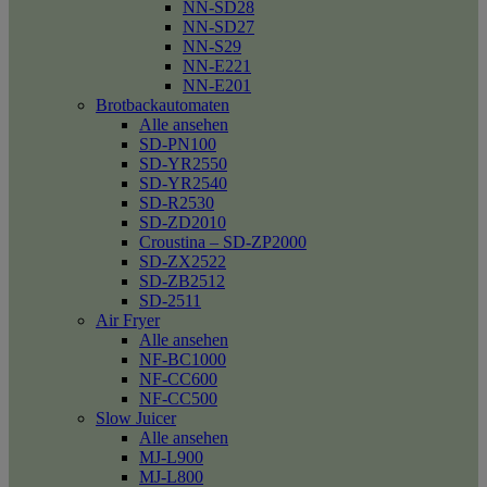
NN-SD28
NN-SD27
NN-S29
NN-E221
NN-E201
Brotbackautomaten
Alle ansehen
SD-PN100
SD-YR2550
SD-YR2540
SD-R2530
SD-ZD2010
Croustina – SD-ZP2000
SD-ZX2522
SD-ZB2512
SD-2511
Air Fryer
Alle ansehen
NF-BC1000
NF-CC600
NF-CC500
Slow Juicer
Alle ansehen
MJ-L900
MJ-L800