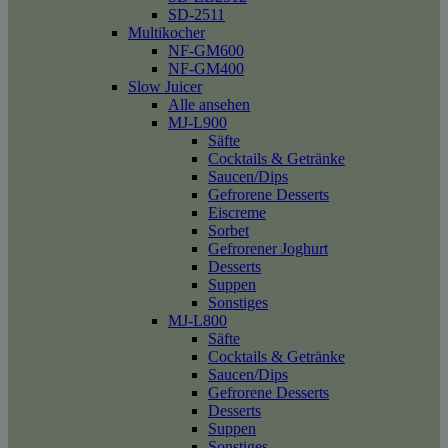
SD-2511
Multikocher
NF-GM600
NF-GM400
Slow Juicer
Alle ansehen
MJ-L900
Säfte
Cocktails & Getränke
Saucen/Dips
Gefrorene Desserts
Eiscreme
Sorbet
Gefrorener Joghurt
Desserts
Suppen
Sonstiges
MJ-L800
Säfte
Cocktails & Getränke
Saucen/Dips
Gefrorene Desserts
Desserts
Suppen
Sonstiges