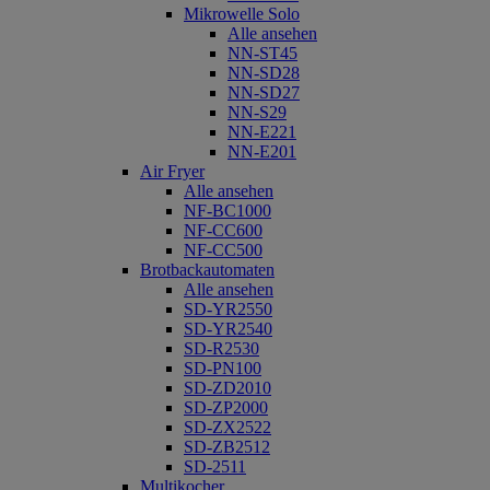
Mikrowelle Solo
Alle ansehen
NN-ST45
NN-SD28
NN-SD27
NN-S29
NN-E221
NN-E201
Air Fryer
Alle ansehen
NF-BC1000
NF-CC600
NF-CC500
Brotbackautomaten
Alle ansehen
SD-YR2550
SD-YR2540
SD-R2530
SD-PN100
SD-ZD2010
SD-ZP2000
SD-ZX2522
SD-ZB2512
SD-2511
Multikocher