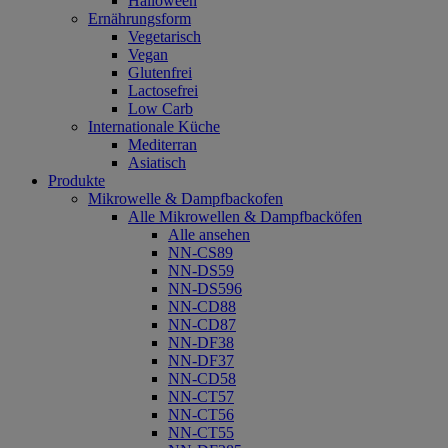
Halloween
Ernährungsform
Vegetarisch
Vegan
Glutenfrei
Lactosefrei
Low Carb
Internationale Küche
Mediterran
Asiatisch
Produkte
Mikrowelle & Dampfbackofen
Alle Mikrowellen & Dampfbacköfen
Alle ansehen
NN-CS89
NN-DS59
NN-DS596
NN-CD88
NN-CD87
NN-DF38
NN-DF37
NN-CD58
NN-CT57
NN-CT56
NN-CT55