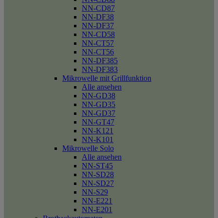
NN-CD87
NN-DF38
NN-DF37
NN-CD58
NN-CT57
NN-CT56
NN-DF385
NN-DF383
Mikrowelle mit Grillfunktion
Alle ansehen
NN-GD38
NN-GD35
NN-GD37
NN-GT47
NN-K121
NN-K101
Mikrowelle Solo
Alle ansehen
NN-ST45
NN-SD28
NN-SD27
NN-S29
NN-E221
NN-E201