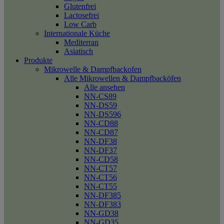
Glutenfrei
Lactosefrei
Low Carb
Internationale Küche
Mediterran
Asiatisch
Produkte
Mikrowelle & Dampfbackofen
Alle Mikrowellen & Dampfbacköfen
Alle ansehen
NN-CS89
NN-DS59
NN-DS596
NN-CD88
NN-CD87
NN-DF38
NN-DF37
NN-CD58
NN-CT57
NN-CT56
NN-CT55
NN-DF385
NN-DF383
NN-GD38
NN-GD35