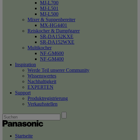
MJ-L700
MJ-L501
MJ-L500
Mixer & Suppenbereiter
MX-HG4401
Reiskocher & Dampfgarer
SR-DA152KXE
SR-DA152WXE
Multikocher
NF-GM600
NF-GM400
Inspiration
Werde Teil unserer Community
Wissenswertes
Nachhaltigkeit
EXPERTEN
Support
Produktregistrierung
Verkaufsstellen
Startseite