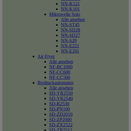
NN-K121
NN-K101
Mikrowelle Solo
Alle ansehen
NN-ST45
NN-SD28
NN-SD27
NN-S29
NN-E221
NN-E201
Air Fryer
Alle ansehen
NF-BC1000
NF-CC600
NF-CC500
Brotbackautomaten
Alle ansehen
SD-YR2550
SD-YR2540
SD-R2530
SD-PN100
SD-ZD2010
SD-ZP2000
SD-ZX2522
SD-ZB2512