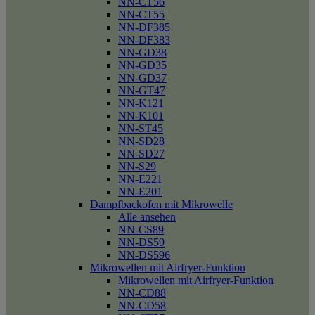
NN-CT56
NN-CT55
NN-DF385
NN-DF383
NN-GD38
NN-GD35
NN-GD37
NN-GT47
NN-K121
NN-K101
NN-ST45
NN-SD28
NN-SD27
NN-S29
NN-E221
NN-E201
Dampfbackofen mit Mikrowelle
Alle ansehen
NN-CS89
NN-DS59
NN-DS596
Mikrowellen mit Airfryer-Funktion
Mikrowellen mit Airfryer-Funktion
NN-CD88
NN-CD58