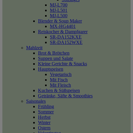
MJ-L700
MJ-L501
MJ-L500
Blender & Soup Maker
MX-HG4401
Reiskocher & Dampfgarer
SR-DA152KXE
SR-DA152WXE
Mahlzeit
Brot & Brötchen
Suppen und Salate
Kleine Gerichte & Snacks
Hauptspeisen
Vegetarisch
Mit Fisch
Mit Fleisch
Kuchen & Süßspeisen
Getränke, Säfte & Smoothies
Saisonales
Frühling
Sommer
Herbst
Winter
Ostern