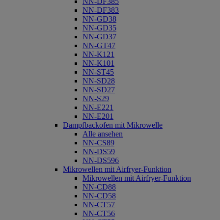
NN-DF385
NN-DF383
NN-GD38
NN-GD35
NN-GD37
NN-GT47
NN-K121
NN-K101
NN-ST45
NN-SD28
NN-SD27
NN-S29
NN-E221
NN-E201
Dampfbackofen mit Mikrowelle
Alle ansehen
NN-CS89
NN-DS59
NN-DS596
Mikrowellen mit Airfryer-Funktion
Mikrowellen mit Airfryer-Funktion
NN-CD88
NN-CD58
NN-CT57
NN-CT56