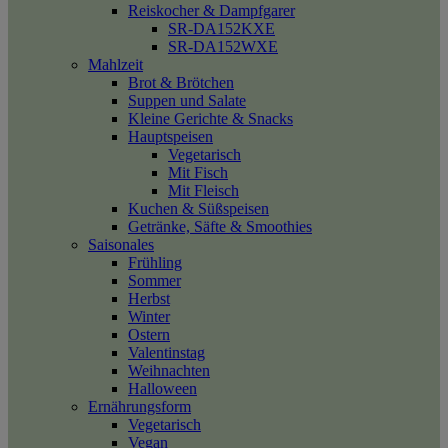
Reiskocher & Dampfgarer
SR-DA152KXE
SR-DA152WXE
Mahlzeit
Brot & Brötchen
Suppen und Salate
Kleine Gerichte & Snacks
Hauptspeisen
Vegetarisch
Mit Fisch
Mit Fleisch
Kuchen & Süßspeisen
Getränke, Säfte & Smoothies
Saisonales
Frühling
Sommer
Herbst
Winter
Ostern
Valentinstag
Weihnachten
Halloween
Ernährungsform
Vegetarisch
Vegan