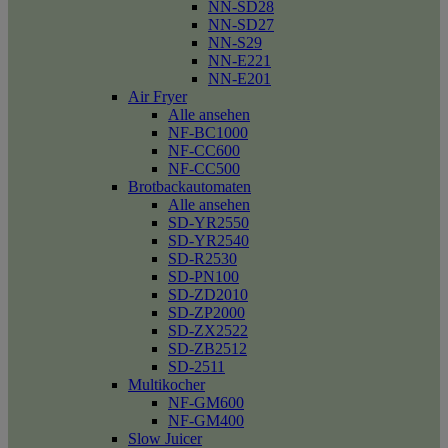
NN-SD28
NN-SD27
NN-S29
NN-E221
NN-E201
Air Fryer
Alle ansehen
NF-BC1000
NF-CC600
NF-CC500
Brotbackautomaten
Alle ansehen
SD-YR2550
SD-YR2540
SD-R2530
SD-PN100
SD-ZD2010
SD-ZP2000
SD-ZX2522
SD-ZB2512
SD-2511
Multikocher
NF-GM600
NF-GM400
Slow Juicer