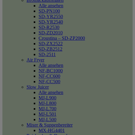
Brotbackautomaten
Alle ansehen
SD-PN100
SD-YR2550
SD-YR2540
SD-R2530
SD-ZD2010
Croustina – SD-ZP2000
SD-ZX2522
SD-ZB2512
SD-2511
Air Fryer
Alle ansehen
NF-BC1000
NF-CC600
NF-CC500
Slow Juicer
Alle ansehen
MJ-L900
MJ-L800
MJ-L700
MJ-L501
MJ-L500
Mixer & Suppenbereiter
MX-HG4401