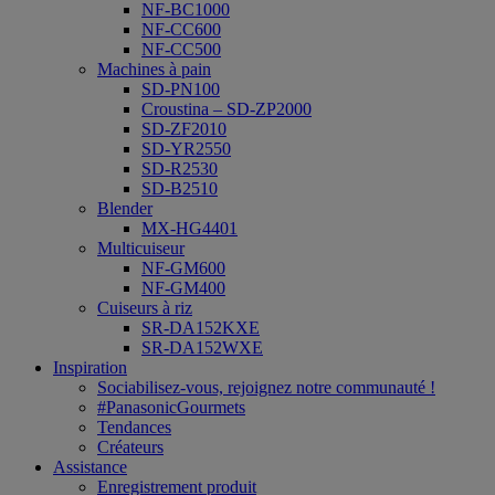
NF-BC1000
NF-CC600
NF-CC500
Machines à pain
SD-PN100
Croustina – SD-ZP2000
SD-ZF2010
SD-YR2550
SD-R2530
SD-B2510
Blender
MX-HG4401
Multicuiseur
NF-GM600
NF-GM400
Cuiseurs à riz
SR-DA152KXE
SR-DA152WXE
Inspiration
Sociabilisez-vous, rejoignez notre communauté !
#PanasonicGourmets
Tendances
Créateurs
Assistance
Enregistrement produit