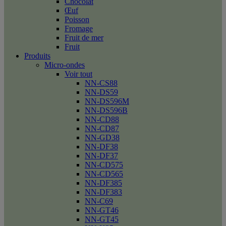
Chocolat
Œuf
Poisson
Fromage
Fruit de mer
Fruit
Produits
Micro-ondes
Voir tout
NN-CS88
NN-DS59
NN-DS596M
NN-DS596B
NN-CD88
NN-CD87
NN-GD38
NN-DF38
NN-DF37
NN-CD575
NN-CD565
NN-DF385
NN-DF383
NN-C69
NN-GT46
NN-GT45