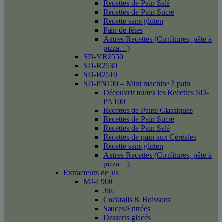
Recettes de Pain Salé
Recettes de Pain Sucré
Recette sans gluten
Pain de fêtes
Autres Recettes (Confitures, pâte à
pizza…)
SD-YR2550
SD-R2530
SD-B2510
SD-PN100 – Mini machine à pain
Découvrir toutes les Recettes SD-
PN100
Recettes de Pains Classiques
Recettes de Pain Sucré
Recettes de Pain Salé
Recettes de pain aux Céréales
Recette sans gluten
Autres Recettes (Confitures, pâte à
pizza…)
Extracteurs de jus
MJ-L900
Jus
Cocktails & Boissons
Sauces/Entrées
Desserts glacés