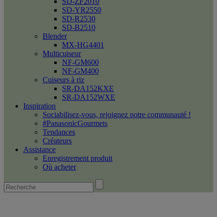
SD-ZF2010
SD-YR2550
SD-R2530
SD-B2510
Blender
MX-HG4401
Multicuiseur
NF-GM600
NF-GM400
Cuiseurs à riz
SR-DA152KXE
SR-DA152WXE
Inspiration
Sociabilisez-vous, rejoignez notre communauté !
#PanasonicGourmets
Tendances
Créateurs
Assistance
Enregistrement produit
Où acheter