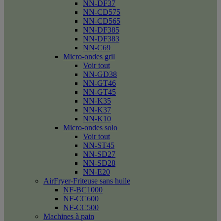
NN-DF37
NN-CD575
NN-CD565
NN-DF385
NN-DF383
NN-C69
Micro-ondes gril
Voir tout
NN-GD38
NN-GT46
NN-GT45
NN-K35
NN-K37
NN-K10
Micro-ondes solo
Voir tout
NN-ST45
NN-SD27
NN-SD28
NN-E20
AirFryer-Friteuse sans huile
NF-BC1000
NF-CC600
NF-CC500
Machines à pain