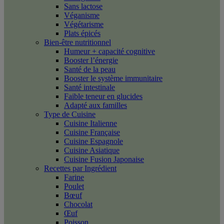
Sans lactose
Véganisme
Végétarisme
Plats épicés
Bien-être nutritionnel
Humeur + capacité cognitive
Booster l’énergie
Santé de la peau
Booster le système immunitaire
Santé intestinale
Faible teneur en glucides
Adapté aux familles
Type de Cuisine
Cuisine Italienne
Cuisine Française
Cuisine Espagnole
Cuisine Asiatique
Cuisine Fusion Japonaise
Recettes par Ingrédient
Farine
Poulet
Bœuf
Chocolat
Œuf
Poisson