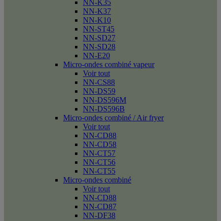
NN-K35
NN-K37
NN-K10
NN-ST45
NN-SD27
NN-SD28
NN-E20
Micro-ondes combiné vapeur
Voir tout
NN-CS88
NN-DS59
NN-DS596M
NN-DS596B
Micro-ondes combiné / Air fryer
Voir tout
NN-CD88
NN-CD58
NN-CT57
NN-CT56
NN-CT55
Micro-ondes combiné
Voir tout
NN-CD88
NN-CD87
NN-DF38