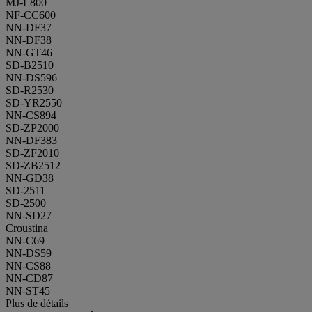
MJ-L800
NF-CC600
NN-DF37
NN-DF38
NN-GT46
SD-B2510
NN-DS596
SD-R2530
SD-YR2550
NN-CS894
SD-ZP2000
NN-DF383
SD-ZF2010
SD-ZB2512
NN-GD38
SD-2511
SD-2500
NN-SD27
Croustina
NN-C69
NN-DS59
NN-CS88
NN-CD87
NN-ST45
Plus de détails