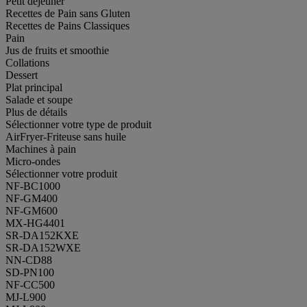
Petit déjeuner
Recettes de Pain sans Gluten
Recettes de Pains Classiques
Pain
Jus de fruits et smoothie
Collations
Dessert
Plat principal
Salade et soupe
Plus de détails
Sélectionner votre type de produit
AirFryer-Friteuse sans huile
Machines à pain
Micro-ondes
Sélectionner votre produit
NF-BC1000
NF-GM400
NF-GM600
MX-HG4401
SR-DA152KXE
SR-DA152WXE
NN-CD88
SD-PN100
NF-CC500
MJ-L900