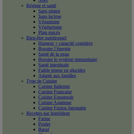
Noël
Régime et santé
Sans gluten
Sans lactose
Véganisme
Végétarisme
Plats épicés
Bien-être nutritionnel
Humeur + capacité cognitive
Booster l’énergie
Santé de la peau
Booster le système immunitaire
Santé intestinale
Faible teneur en glucides
Adapté aux familles
Type de Cuisine
Cuisine Italienne
Cuisine Française
Cuisine Espagnole
Cuisine Asiatique
Cuisine Fusion Japonaise
Recettes par Ingrédient
Farine
Poulet
Bœuf