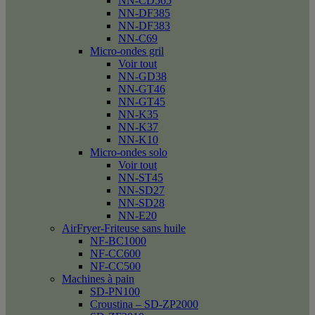
NN-CD565
NN-DF385
NN-DF383
NN-C69
Micro-ondes gril
Voir tout
NN-GD38
NN-GT46
NN-GT45
NN-K35
NN-K37
NN-K10
Micro-ondes solo
Voir tout
NN-ST45
NN-SD27
NN-SD28
NN-E20
AirFryer-Friteuse sans huile
NF-BC1000
NF-CC600
NF-CC500
Machines à pain
SD-PN100
Croustina – SD-ZP2000