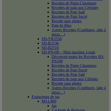
Recettes de Pains Classiques
Recettes de pain aux Céréales
Recettes de Pain Salé
Recettes de Pain Sucré
Recette sans gluten
Pain de fêtes
Autres Recettes (Confitures, pâte à
pizza…)
SD-YR2550
SD-R2530
SD-B2510
SD-PN100 – Mini machine à pain
Découvrir toutes les Recettes SD-
PN100
Recettes de Pains Classiques
Recettes de Pain Sucré
Recettes de Pain Salé
Recettes de pain aux Céréales
Recette sans gluten
Autres Recettes (Confitures, pâte à
pizza…)
Extracteurs de jus
MJ-L900
Jus
Cocktails & Boissons