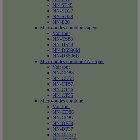
NN-ST45
NN-SD27
NN-SD28
NN-E20
Micro-ondes combiné vapeur
Voir tout
NN-CS88
NN-DS59
NN-DS596M
NN-DS596B
Micro-ondes combiné / Air fryer
Voir tout
NN-CD88
NN-CD58
NN-CT57
NN-CT56
NN-CT55
Micro-ondes combiné
Voir tout
NN-CD88
NN-CD87
NN-DF38
NN-DF37
NN-CD575