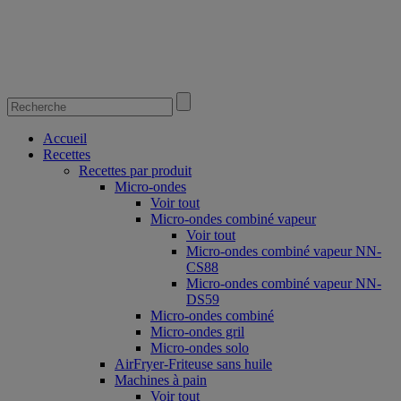
Accueil
Recettes
Recettes par produit
Micro-ondes
Voir tout
Micro-ondes combiné vapeur
Voir tout
Micro-ondes combiné vapeur NN-
CS88
Micro-ondes combiné vapeur NN-
DS59
Micro-ondes combiné
Micro-ondes gril
Micro-ondes solo
AirFryer-Friteuse sans huile
Machines à pain
Voir tout