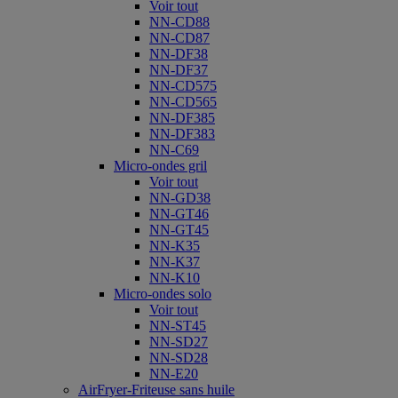
Voir tout
NN-CD88
NN-CD87
NN-DF38
NN-DF37
NN-CD575
NN-CD565
NN-DF385
NN-DF383
NN-C69
Micro-ondes gril
Voir tout
NN-GD38
NN-GT46
NN-GT45
NN-K35
NN-K37
NN-K10
Micro-ondes solo
Voir tout
NN-ST45
NN-SD27
NN-SD28
NN-E20
AirFryer-Friteuse sans huile