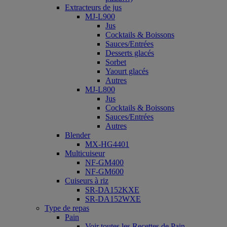
Extracteurs de jus
MJ-L900
Jus
Cocktails & Boissons
Sauces/Entrées
Desserts glacés
Sorbet
Yaourt glacés
Autres
MJ-L800
Jus
Cocktails & Boissons
Sauces/Entrées
Autres
Blender
MX-HG4401
Multicuiseur
NF-GM400
NF-GM600
Cuiseurs à riz
SR-DA152KXE
SR-DA152WXE
Type de repas
Pain
Voir toutes les Recettes de Pain