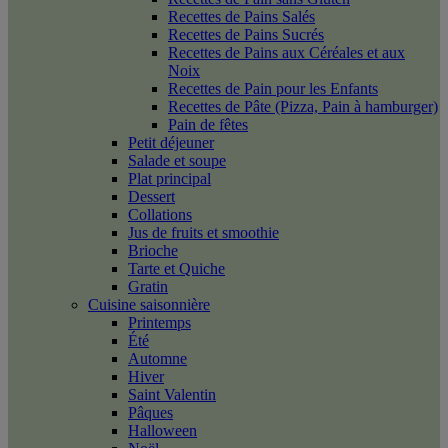
Recettes de Pains Salés
Recettes de Pains Sucrés
Recettes de Pains aux Céréales et aux
Noix
Recettes de Pain pour les Enfants
Recettes de Pâte (Pizza, Pain à hamburger)
Pain de fêtes
Petit déjeuner
Salade et soupe
Plat principal
Dessert
Collations
Jus de fruits et smoothie
Brioche
Tarte et Quiche
Gratin
Cuisine saisonnière
Printemps
Été
Automne
Hiver
Saint Valentin
Pâques
Halloween