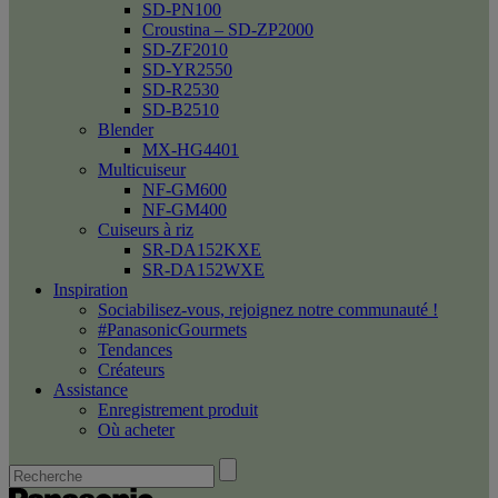
SD-PN100
Croustina – SD-ZP2000
SD-ZF2010
SD-YR2550
SD-R2530
SD-B2510
Blender
MX-HG4401
Multicuiseur
NF-GM600
NF-GM400
Cuiseurs à riz
SR-DA152KXE
SR-DA152WXE
Inspiration
Sociabilisez-vous, rejoignez notre communauté !
#PanasonicGourmets
Tendances
Créateurs
Assistance
Enregistrement produit
Où acheter