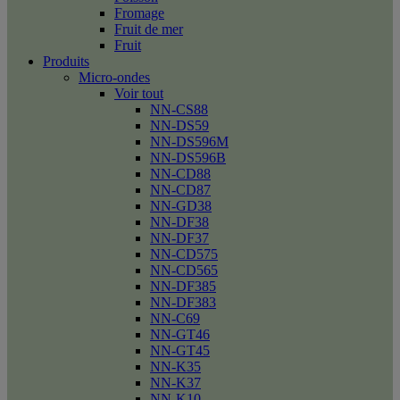
Fromage
Fruit de mer
Fruit
Produits
Micro-ondes
Voir tout
NN-CS88
NN-DS59
NN-DS596M
NN-DS596B
NN-CD88
NN-CD87
NN-GD38
NN-DF38
NN-DF37
NN-CD575
NN-CD565
NN-DF385
NN-DF383
NN-C69
NN-GT46
NN-GT45
NN-K35
NN-K37
NN-K10