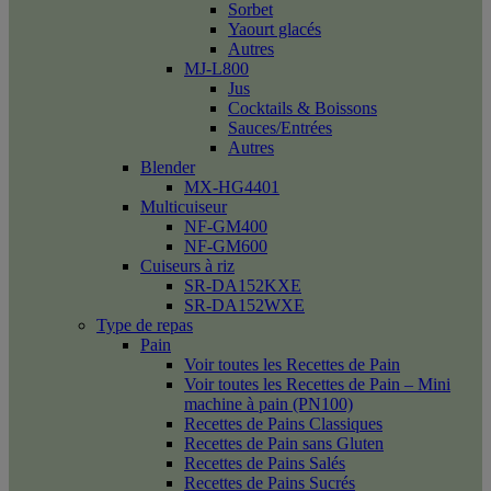
Sorbet
Yaourt glacés
Autres
MJ-L800
Jus
Cocktails & Boissons
Sauces/Entrées
Autres
Blender
MX-HG4401
Multicuiseur
NF-GM400
NF-GM600
Cuiseurs à riz
SR-DA152KXE
SR-DA152WXE
Type de repas
Pain
Voir toutes les Recettes de Pain
Voir toutes les Recettes de Pain – Mini
machine à pain (PN100)
Recettes de Pains Classiques
Recettes de Pain sans Gluten
Recettes de Pains Salés
Recettes de Pains Sucrés