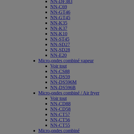
NN-DF383
NN-C69
NN-GT46
NN-GT45
NN-K35
NN-K37
NN-K10
NN-ST45
NN-SD27
NN-SD28
NN-E20
Micro-ondes combiné vapeur
Voir tout
NN-CS88
NN-DS59
NN-DS596M
NN-DS596B
Micro-ondes combiné / Air fryer
Voir tout
NN-CD88
NN-CD58
NN-CT57
NN-CT56
NN-CT55
Micro-ondes combiné