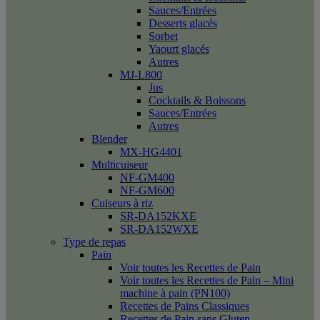
Sauces/Entrées
Desserts glacés
Sorbet
Yaourt glacés
Autres
MJ-L800
Jus
Cocktails & Boissons
Sauces/Entrées
Autres
Blender
MX-HG4401
Multicuiseur
NF-GM400
NF-GM600
Cuiseurs à riz
SR-DA152KXE
SR-DA152WXE
Type de repas
Pain
Voir toutes les Recettes de Pain
Voir toutes les Recettes de Pain – Mini
machine à pain (PN100)
Recettes de Pains Classiques
Recettes de Pain sans Gluten