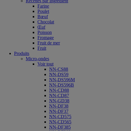
Recettes par Ingrédient
Farine
Poulet
Bœuf
Chocolat
Œuf
Poisson
Fromage
Fruit de mer
Fruit
Produits
Micro-ondes
Voir tout
NN-CS88
NN-DS59
NN-DS596M
NN-DS596B
NN-CD88
NN-CD87
NN-GD38
NN-DF38
NN-DF37
NN-CD575
NN-CD565
NN-DF385