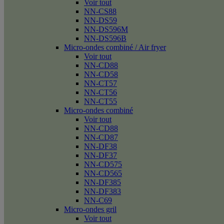
Voir tout
NN-CS88
NN-DS59
NN-DS596M
NN-DS596B
Micro-ondes combiné / Air fryer
Voir tout
NN-CD88
NN-CD58
NN-CT57
NN-CT56
NN-CT55
Micro-ondes combiné
Voir tout
NN-CD88
NN-CD87
NN-DF38
NN-DF37
NN-CD575
NN-CD565
NN-DF385
NN-DF383
NN-C69
Micro-ondes gril
Voir tout