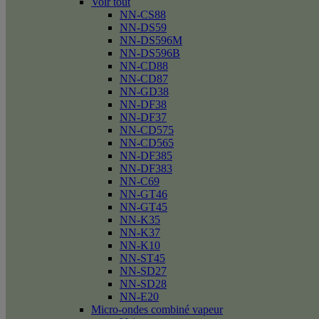
Voir tout
NN-CS88
NN-DS59
NN-DS596M
NN-DS596B
NN-CD88
NN-CD87
NN-GD38
NN-DF38
NN-DF37
NN-CD575
NN-CD565
NN-DF385
NN-DF383
NN-C69
NN-GT46
NN-GT45
NN-K35
NN-K37
NN-K10
NN-ST45
NN-SD27
NN-SD28
NN-E20
Micro-ondes combiné vapeur