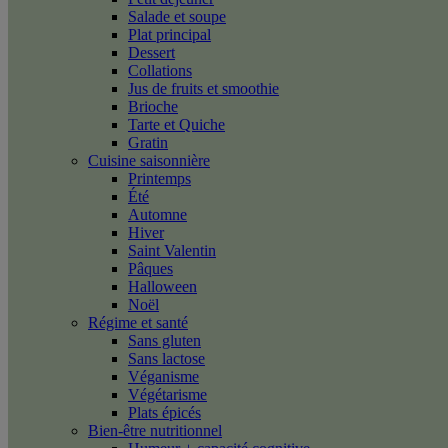
Salade et soupe
Plat principal
Dessert
Collations
Jus de fruits et smoothie
Brioche
Tarte et Quiche
Gratin
Cuisine saisonnière
Printemps
Été
Automne
Hiver
Saint Valentin
Pâques
Halloween
Noël
Régime et santé
Sans gluten
Sans lactose
Véganisme
Végétarisme
Plats épicés
Bien-être nutritionnel