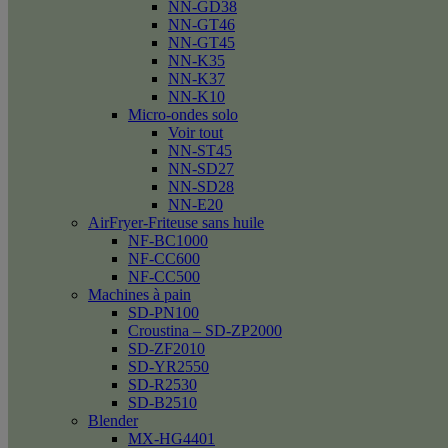
NN-GD38
NN-GT46
NN-GT45
NN-K35
NN-K37
NN-K10
Micro-ondes solo
Voir tout
NN-ST45
NN-SD27
NN-SD28
NN-E20
AirFryer-Friteuse sans huile
NF-BC1000
NF-CC600
NF-CC500
Machines à pain
SD-PN100
Croustina – SD-ZP2000
SD-ZF2010
SD-YR2550
SD-R2530
SD-B2510
Blender
MX-HG4401