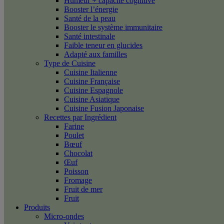
Humeur + capacité cognitive
Booster l’énergie
Santé de la peau
Booster le système immunitaire
Santé intestinale
Faible teneur en glucides
Adapté aux familles
Type de Cuisine
Cuisine Italienne
Cuisine Française
Cuisine Espagnole
Cuisine Asiatique
Cuisine Fusion Japonaise
Recettes par Ingrédient
Farine
Poulet
Bœuf
Chocolat
Œuf
Poisson
Fromage
Fruit de mer
Fruit
Produits
Micro-ondes