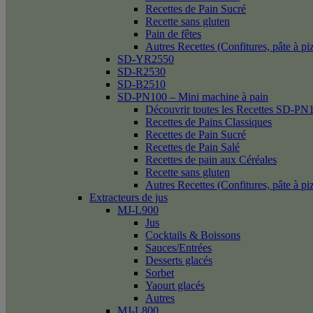
Recettes de Pain Sucré
Recette sans gluten
Pain de fêtes
Autres Recettes (Confitures, pâte à p
SD-YR2550
SD-R2530
SD-B2510
SD-PN100 – Mini machine à pain
Découvrir toutes les Recettes SD-PN
Recettes de Pains Classiques
Recettes de Pain Sucré
Recettes de Pain Salé
Recettes de pain aux Céréales
Recette sans gluten
Autres Recettes (Confitures, pâte à p
Extracteurs de jus
MJ-L900
Jus
Cocktails & Boissons
Sauces/Entrées
Desserts glacés
Sorbet
Yaourt glacés
Autres
MJ-L800