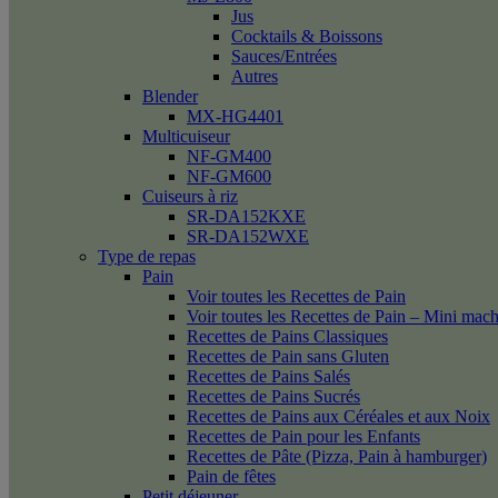
Jus
Cocktails & Boissons
Sauces/Entrées
Autres
Blender
MX-HG4401
Multicuiseur
NF-GM400
NF-GM600
Cuiseurs à riz
SR-DA152KXE
SR-DA152WXE
Type de repas
Pain
Voir toutes les Recettes de Pain
Voir toutes les Recettes de Pain – Mini mac
Recettes de Pains Classiques
Recettes de Pain sans Gluten
Recettes de Pains Salés
Recettes de Pains Sucrés
Recettes de Pains aux Céréales et aux Noix
Recettes de Pain pour les Enfants
Recettes de Pâte (Pizza, Pain à hamburger)
Pain de fêtes
Petit déjeuner