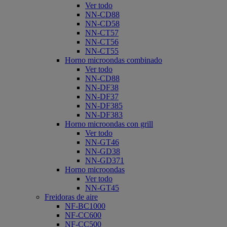
Ver todo
NN-CD88
NN-CD58
NN-CT57
NN-CT56
NN-CT55
Horno microondas combinado
Ver todo
NN-CD88
NN-DF38
NN-DF37
NN-DF385
NN-DF383
Horno microondas con grill
Ver todo
NN-GT46
NN-GD38
NN-GD371
Horno microondas
Ver todo
NN-GT45
Freidoras de aire
NF-BC1000
NF-CC600
NF-CC500