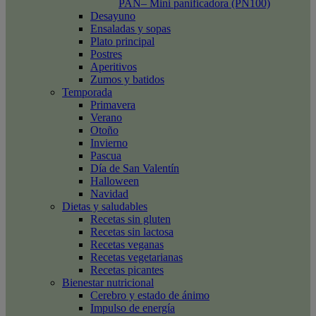
PAN– Mini panificadora (PN100)
Desayuno
Ensaladas y sopas
Plato principal
Postres
Aperitivos
Zumos y batidos
Temporada
Primavera
Verano
Otoño
Invierno
Pascua
Día de San Valentín
Halloween
Navidad
Dietas y saludables
Recetas sin gluten
Recetas sin lactosa
Recetas veganas
Recetas vegetarianas
Recetas picantes
Bienestar nutricional
Cerebro y estado de ánimo
Impulso de energía