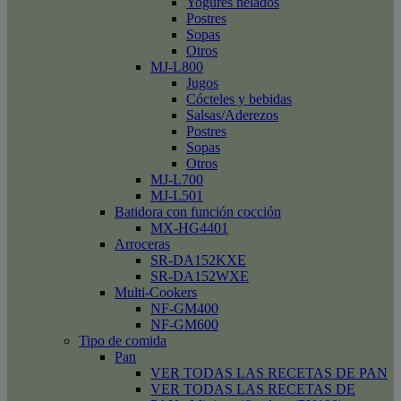
Yogures helados
Postres
Sopas
Otros
MJ-L800
Jugos
Cócteles y bebidas
Salsas/Aderezos
Postres
Sopas
Otros
MJ-L700
MJ-L501
Batidora con función cocción
MX-HG4401
Arroceras
SR-DA152KXE
SR-DA152WXE
Multi-Cookers
NF-GM400
NF-GM600
Tipo de comida
Pan
VER TODAS LAS RECETAS DE PAN
VER TODAS LAS RECETAS DE