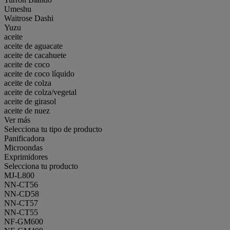
Umeshu
Waitrose Dashi
Yuzu
aceite
aceite de aguacate
aceite de cacahuete
aceite de coco
aceite de coco líquido
aceite de colza
aceite de colza/vegetal
aceite de girasol
aceite de nuez
Ver más
Selecciona tu tipo de producto
Panificadora
Microondas
Exprimidores
Selecciona tu producto
MJ-L800
NN-CT56
NN-CD58
NN-CT57
NN-CT55
NF-GM600