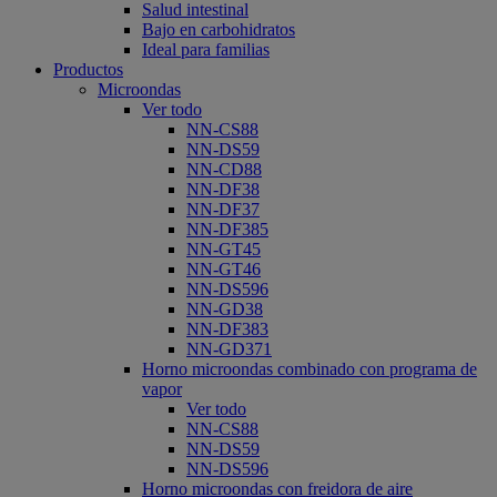
Salud intestinal
Bajo en carbohidratos
Ideal para familias
Productos
Microondas
Ver todo
NN-CS88
NN-DS59
NN-CD88
NN-DF38
NN-DF37
NN-DF385
NN-GT45
NN-GT46
NN-DS596
NN-GD38
NN-DF383
NN-GD371
Horno microondas combinado con programa de
vapor
Ver todo
NN-CS88
NN-DS59
NN-DS596
Horno microondas con freidora de aire