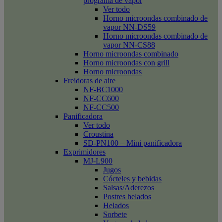
programa de vapor
Ver todo
Horno microondas combinado de
vapor NN-DS59
Horno microondas combinado de
vapor NN-CS88
Horno microondas combinado
Horno microondas con grill
Horno microondas
Freidoras de aire
NF-BC1000
NF-CC600
NF-CC500
Panificadora
Ver todo
Croustina
SD-PN100 – Mini panificadora
Exprimidores
MJ-L900
Jugos
Cócteles y bebidas
Salsas/Aderezos
Postres helados
Helados
Sorbete