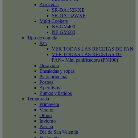
Arroceras
SR-DA152KXE
SR-DA152WXE
Multi-Cookers
NF-GM400
NF-GM600
Tipo de comida
Pan
VER TODAS LAS RECETAS DE PAN
VER TODAS LAS RECETAS DE
PAN– Mini panificadora (PN100)
Desayuno
Ensaladas y sopas
Plato principal
Postres
Aperitivos
Zumos y batidos
Temporada
Primavera
Verano
Otoño
Invierno
Pascua
Día de San Valentín
Halloween