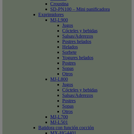
Croustina
SD-PN100 – Mini panificadora
Exprimidores
MJ-L900
Jugos
Cócteles y bebidas
Salsas/Aderezos
Postres helados
Helados
Sorbete
Yogures helados
Postres
Sopas
Otros
MJ-L800
Jugos
Cócteles y bebidas
Salsas/Aderezos
Postres
Sopas
Otros
MJ-L700
MJ-L501
Batidora con función cocción
MX-HG4401