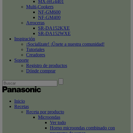
MX-HG4401
Multi-Cookers
NF-GM600
NF-GM400
Arroceras
SR-DA152KXE
SR-DA152WXE
Inspiración
¡Socialízate! ¡Únete a nuestra comunidad!
Tutoriales
Creadores
Soporte
Registro de productos
Dónde comprar
Inicio
Recetas
Receta por producto
Microondas
Ver todo
Horno microondas combinado con