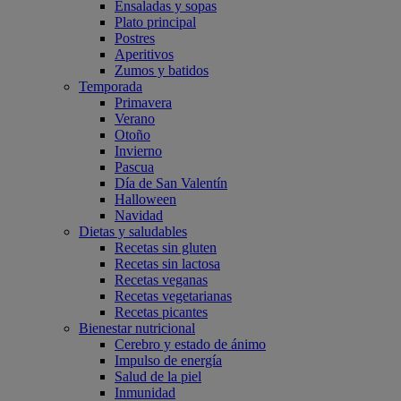
Ensaladas y sopas
Plato principal
Postres
Aperitivos
Zumos y batidos
Temporada
Primavera
Verano
Otoño
Invierno
Pascua
Día de San Valentín
Halloween
Navidad
Dietas y saludables
Recetas sin gluten
Recetas sin lactosa
Recetas veganas
Recetas vegetarianas
Recetas picantes
Bienestar nutricional
Cerebro y estado de ánimo
Impulso de energía
Salud de la piel
Inmunidad