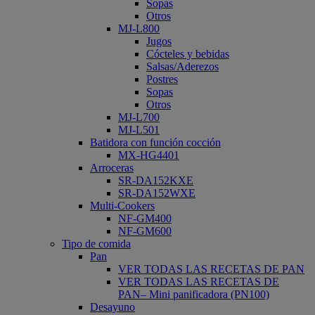
Sopas
Otros
MJ-L800
Jugos
Cócteles y bebidas
Salsas/Aderezos
Postres
Sopas
Otros
MJ-L700
MJ-L501
Batidora con función cocción
MX-HG4401
Arroceras
SR-DA152KXE
SR-DA152WXE
Multi-Cookers
NF-GM400
NF-GM600
Tipo de comida
Pan
VER TODAS LAS RECETAS DE PAN
VER TODAS LAS RECETAS DE
PAN– Mini panificadora (PN100)
Desayuno