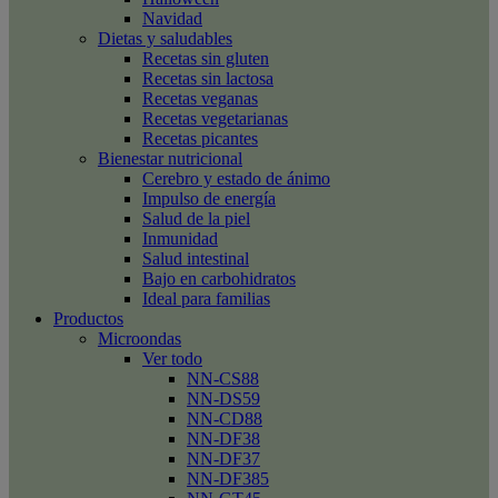
Navidad
Dietas y saludables
Recetas sin gluten
Recetas sin lactosa
Recetas veganas
Recetas vegetarianas
Recetas picantes
Bienestar nutricional
Cerebro y estado de ánimo
Impulso de energía
Salud de la piel
Inmunidad
Salud intestinal
Bajo en carbohidratos
Ideal para familias
Productos
Microondas
Ver todo
NN-CS88
NN-DS59
NN-CD88
NN-DF38
NN-DF37
NN-DF385