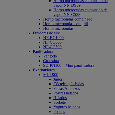
Horno microondas combinado de
vapor NN-DS59
Horno microondas combinado de
vapor NN-CS88
Horno microondas combinado
Horno microondas con grill
Horno microondas
Freidoras de aire
NF-BC1000
NF-CC600
NF-CC500
Panificadora
Ver todo
Croustina
SD-PN100 – Mini panificadora
Exprimidores
MJ-L900
Jugos
Cócteles y bebidas
Salsas/Aderezos
Postres helados
Helados
Sorbete
Yogures helados
Postres