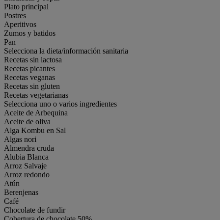
Plato principal
Postres
Aperitivos
Zumos y batidos
Pan
Selecciona la dieta/información sanitaria
Recetas sin lactosa
Recetas picantes
Recetas veganas
Recetas sin gluten
Recetas vegetarianas
Selecciona uno o varios ingredientes
Aceite de Arbequina
Aceite de oliva
Alga Kombu en Sal
Algas nori
Almendra cruda
Alubia Blanca
Arroz Salvaje
Arroz redondo
Atún
Berenjenas
Café
Chocolate de fundir
Cobertura de chocolate 50%