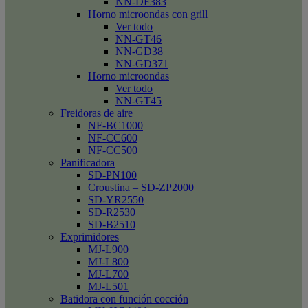
NN-DF383
Horno microondas con grill
Ver todo
NN-GT46
NN-GD38
NN-GD371
Horno microondas
Ver todo
NN-GT45
Freidoras de aire
NF-BC1000
NF-CC600
NF-CC500
Panificadora
SD-PN100
Croustina – SD-ZP2000
SD-YR2550
SD-R2530
SD-B2510
Exprimidores
MJ-L900
MJ-L800
MJ-L700
MJ-L501
Batidora con función cocción