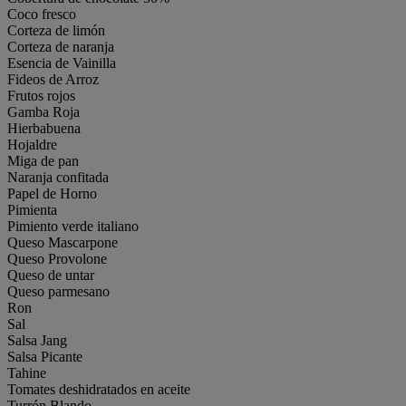
Coco fresco
Corteza de limón
Corteza de naranja
Esencia de Vainilla
Fideos de Arroz
Frutos rojos
Gamba Roja
Hierbabuena
Hojaldre
Miga de pan
Naranja confitada
Papel de Horno
Pimienta
Pimiento verde italiano
Queso Mascarpone
Queso Provolone
Queso de untar
Queso parmesano
Ron
Sal
Salsa Jang
Salsa Picante
Tahine
Tomates deshidratados en aceite
Turrón Blando