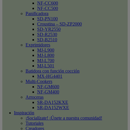
NF-CC600
NF-CC500
Panificadora
SD-PN100
Croustina – SD-ZP2000
SD-YR2550
SD-R2530
SD-B2510
Exprimidores
MJ-L900
MJ-L800
MJ-L700
MJ-L501
Batidora con función cocción
MX-HG4401
Multi-Cookers
NF-GM600
NF-GM400
Arroceras
SR-DA152KXE
SR-DA152WXE
Inspiración
¡Socialízate! ¡Únete a nuestra comunidad!
Tutoriales
Creadores