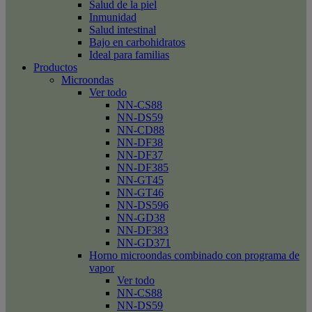
Salud de la piel
Inmunidad
Salud intestinal
Bajo en carbohidratos
Ideal para familias
Productos
Microondas
Ver todo
NN-CS88
NN-DS59
NN-CD88
NN-DF38
NN-DF37
NN-DF385
NN-GT45
NN-GT46
NN-DS596
NN-GD38
NN-DF383
NN-GD371
Horno microondas combinado con programa de
vapor
Ver todo
NN-CS88
NN-DS59