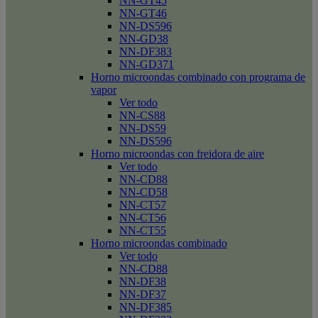
NN-GT45
NN-GT46
NN-DS596
NN-GD38
NN-DF383
NN-GD371
Horno microondas combinado con programa de
vapor
Ver todo
NN-CS88
NN-DS59
NN-DS596
Horno microondas con freidora de aire
Ver todo
NN-CD88
NN-CD58
NN-CT57
NN-CT56
NN-CT55
Horno microondas combinado
Ver todo
NN-CD88
NN-DF38
NN-DF37
NN-DF385