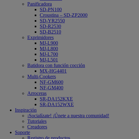
Panificadora
SD-PN100
Croustina – SD-ZP2000
SD-YR2550
SD-R2530
SD-B2510
Exprimidores
MJ-L900
MJ-L800
MJ-L700
MJ-L501
Batidora con función cocción
MX-HG4401
Multi-Cookers
NF-GM600
NF-GM400
Arroceras
SR-DA152KXE
SR-DA152WXE
Inspiración
¡Socialízate! ¡Únete a nuestra comunidad!
Tutoriales
Creadores
Soporte
Registro de productos