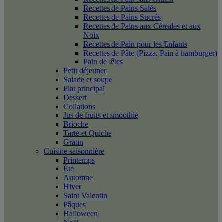
Recettes de Pains Salés
Recettes de Pains Sucrés
Recettes de Pains aux Céréales et aux
Noix
Recettes de Pain pour les Enfants
Recettes de Pâte (Pizza, Pain à hamburger)
Pain de fêtes
Petit déjeuner
Salade et soupe
Plat principal
Dessert
Collations
Jus de fruits et smoothie
Brioche
Tarte et Quiche
Gratin
Cuisine saisonnière
Printemps
Été
Automne
Hiver
Saint Valentin
Pâques
Halloween