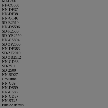
MJ-L800
NF-CC600
NN-DF37
NN-DF38
NN-GT46
SD-B2510
NN-DS596
SD-R2530
SD-YR2550
NN-CS894
SD-ZP2000
NN-DF383
SD-ZF2010
SD-ZB2512
NN-GD38
SD-2511
SD-2500
NN-SD27
Croustina
NN-C69
NN-DS59
NN-CS88
NN-CD87
NN-ST45
Plus de détails