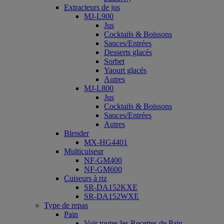
Extracteurs de jus
MJ-L900
Jus
Cocktails & Boissons
Sauces/Entrées
Desserts glacés
Sorbet
Yaourt glacés
Autres
MJ-L800
Jus
Cocktails & Boissons
Sauces/Entrées
Autres
Blender
MX-HG4401
Multicuiseur
NF-GM400
NF-GM600
Cuiseurs à riz
SR-DA152KXE
SR-DA152WXE
Type de repas
Pain
Voir toutes les Recettes de Pain