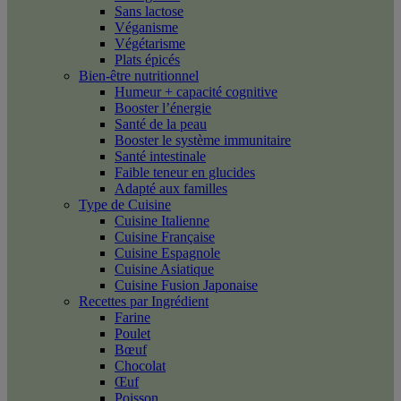
Sans lactose
Véganisme
Végétarisme
Plats épicés
Bien-être nutritionnel
Humeur + capacité cognitive
Booster l’énergie
Santé de la peau
Booster le système immunitaire
Santé intestinale
Faible teneur en glucides
Adapté aux familles
Type de Cuisine
Cuisine Italienne
Cuisine Française
Cuisine Espagnole
Cuisine Asiatique
Cuisine Fusion Japonaise
Recettes par Ingrédient
Farine
Poulet
Bœuf
Chocolat
Œuf
Poisson