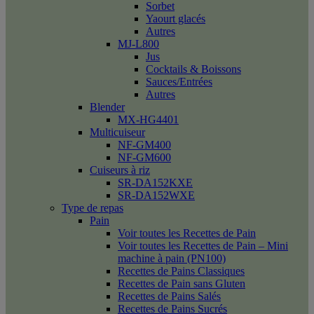
Sorbet
Yaourt glacés
Autres
MJ-L800
Jus
Cocktails & Boissons
Sauces/Entrées
Autres
Blender
MX-HG4401
Multicuiseur
NF-GM400
NF-GM600
Cuiseurs à riz
SR-DA152KXE
SR-DA152WXE
Type de repas
Pain
Voir toutes les Recettes de Pain
Voir toutes les Recettes de Pain – Mini
machine à pain (PN100)
Recettes de Pains Classiques
Recettes de Pain sans Gluten
Recettes de Pains Salés
Recettes de Pains Sucrés