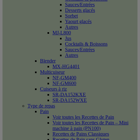
Sauces/Entrées
Desserts glacés
Sorbet
Yaourt glacés
Autres
MJ-L800
Jus
Cocktails & Boissons
Sauces/Entrées
Autres
Blender
MX-HG4401
Multicuiseur
NF-GM400
NF-GM600
Cuiseurs à riz
SR-DA152KXE
SR-DA152WXE
Type de repas
Pain
Voir toutes les Recettes de Pain
Voir toutes les Recettes de Pain – Mini
machine à pain (PN100)
Recettes de Pains Classiques
Recettes de Pain sans Gluten