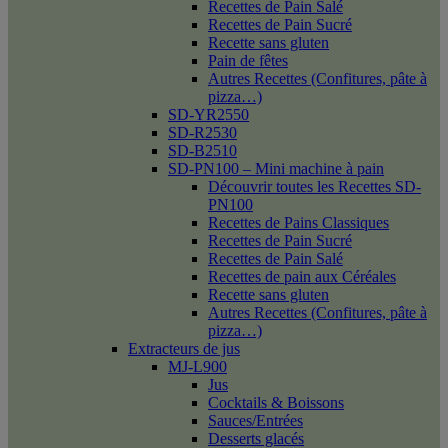
Recettes de Pain Salé
Recettes de Pain Sucré
Recette sans gluten
Pain de fêtes
Autres Recettes (Confitures, pâte à
pizza…)
SD-YR2550
SD-R2530
SD-B2510
SD-PN100 – Mini machine à pain
Découvrir toutes les Recettes SD-
PN100
Recettes de Pains Classiques
Recettes de Pain Sucré
Recettes de Pain Salé
Recettes de pain aux Céréales
Recette sans gluten
Autres Recettes (Confitures, pâte à
pizza…)
Extracteurs de jus
MJ-L900
Jus
Cocktails & Boissons
Sauces/Entrées
Desserts glacés