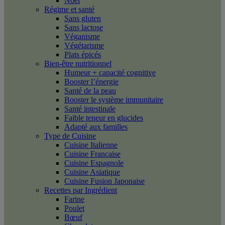
Noël
Régime et santé
Sans gluten
Sans lactose
Véganisme
Végétarisme
Plats épicés
Bien-être nutritionnel
Humeur + capacité cognitive
Booster l’énergie
Santé de la peau
Booster le système immunitaire
Santé intestinale
Faible teneur en glucides
Adapté aux familles
Type de Cuisine
Cuisine Italienne
Cuisine Française
Cuisine Espagnole
Cuisine Asiatique
Cuisine Fusion Japonaise
Recettes par Ingrédient
Farine
Poulet
Bœuf