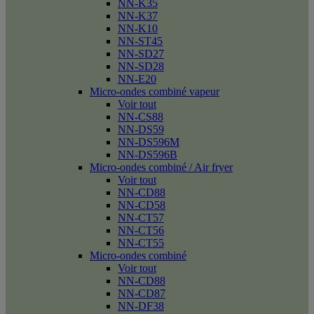
NN-K35
NN-K37
NN-K10
NN-ST45
NN-SD27
NN-SD28
NN-E20
Micro-ondes combiné vapeur
Voir tout
NN-CS88
NN-DS59
NN-DS596M
NN-DS596B
Micro-ondes combiné / Air fryer
Voir tout
NN-CD88
NN-CD58
NN-CT57
NN-CT56
NN-CT55
Micro-ondes combiné
Voir tout
NN-CD88
NN-CD87
NN-DF38