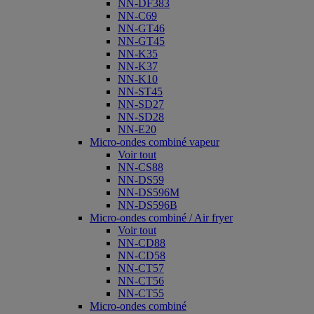
NN-DF383
NN-C69
NN-GT46
NN-GT45
NN-K35
NN-K37
NN-K10
NN-ST45
NN-SD27
NN-SD28
NN-E20
Micro-ondes combiné vapeur
Voir tout
NN-CS88
NN-DS59
NN-DS596M
NN-DS596B
Micro-ondes combiné / Air fryer
Voir tout
NN-CD88
NN-CD58
NN-CT57
NN-CT56
NN-CT55
Micro-ondes combiné