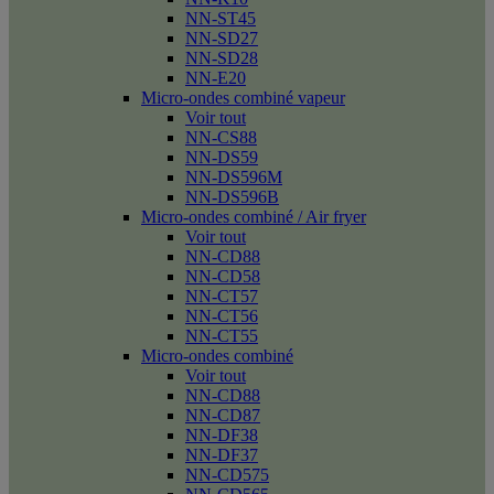
NN-ST45
NN-SD27
NN-SD28
NN-E20
Micro-ondes combiné vapeur
Voir tout
NN-CS88
NN-DS59
NN-DS596M
NN-DS596B
Micro-ondes combiné / Air fryer
Voir tout
NN-CD88
NN-CD58
NN-CT57
NN-CT56
NN-CT55
Micro-ondes combiné
Voir tout
NN-CD88
NN-CD87
NN-DF38
NN-DF37
NN-CD575