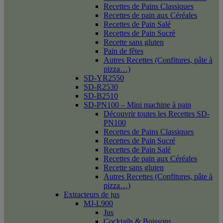
Recettes de Pains Classiques
Recettes de pain aux Céréales
Recettes de Pain Salé
Recettes de Pain Sucré
Recette sans gluten
Pain de fêtes
Autres Recettes (Confitures, pâte à
pizza…)
SD-YR2550
SD-R2530
SD-B2510
SD-PN100 – Mini machine à pain
Découvrir toutes les Recettes SD-
PN100
Recettes de Pains Classiques
Recettes de Pain Sucré
Recettes de Pain Salé
Recettes de pain aux Céréales
Recette sans gluten
Autres Recettes (Confitures, pâte à
pizza…)
Extracteurs de jus
MJ-L900
Jus
Cocktails & Boissons