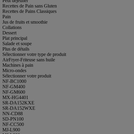
Petit déjeuner
Recettes de Pain sans Gluten
Recettes de Pains Classiques
Pain
Jus de fruits et smoothie
Collations
Dessert
Plat principal
Salade et soupe
Plus de détails
Sélectionner votre type de produit
AirFryer-Friteuse sans huile
Machines à pain
Micro-ondes
Sélectionner votre produit
NF-BC1000
NF-GM400
NF-GM600
MX-HG4401
SR-DA152KXE
SR-DA152WXE
NN-CD88
SD-PN100
NF-CC500
MJ-L900