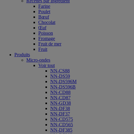
Recettes par Ingrédient
Farine
Poulet
Bœuf
Chocolat
Œuf
Poisson
Fromage
Fruit de mer
Fruit
Produits
Micro-ondes
Voir tout
NN-CS88
NN-DS59
NN-DS596M
NN-DS596B
NN-CD88
NN-CD87
NN-GD38
NN-DF38
NN-DF37
NN-CD575
NN-CD565
NN-DF385