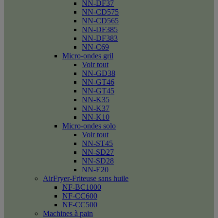
NN-DF37
NN-CD575
NN-CD565
NN-DF385
NN-DF383
NN-C69
Micro-ondes gril
Voir tout
NN-GD38
NN-GT46
NN-GT45
NN-K35
NN-K37
NN-K10
Micro-ondes solo
Voir tout
NN-ST45
NN-SD27
NN-SD28
NN-E20
AirFryer-Friteuse sans huile
NF-BC1000
NF-CC600
NF-CC500
Machines à pain