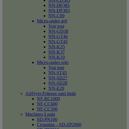
NN-CD565
NN-DF385
NN-DF383
NN-C69
Micro-ondes gril
Voir tout
NN-GD38
NN-GT46
NN-GT45
NN-K35
NN-K37
NN-K10
Micro-ondes solo
Voir tout
NN-ST45
NN-SD27
NN-SD28
NN-E20
AirFryer-Friteuse sans huile
NF-BC1000
NF-CC600
NF-CC500
Machines à pain
SD-PN100
Croustina – SD-ZP2000