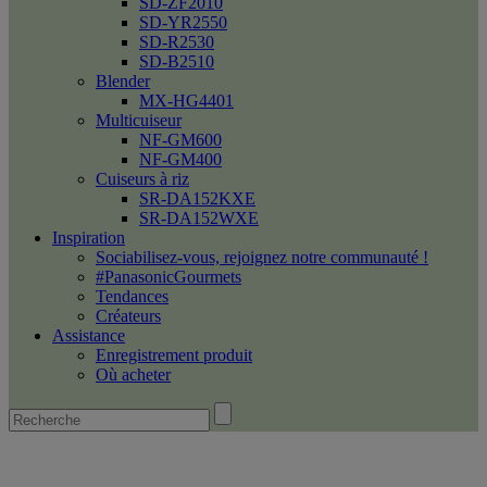
SD-ZF2010
SD-YR2550
SD-R2530
SD-B2510
Blender
MX-HG4401
Multicuiseur
NF-GM600
NF-GM400
Cuiseurs à riz
SR-DA152KXE
SR-DA152WXE
Inspiration
Sociabilisez-vous, rejoignez notre communauté !
#PanasonicGourmets
Tendances
Créateurs
Assistance
Enregistrement produit
Où acheter