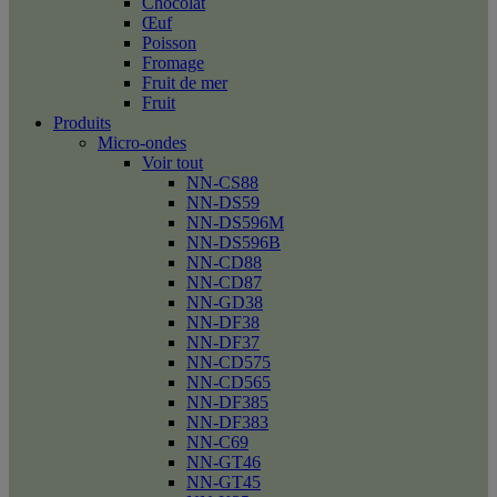
Chocolat
Œuf
Poisson
Fromage
Fruit de mer
Fruit
Produits
Micro-ondes
Voir tout
NN-CS88
NN-DS59
NN-DS596M
NN-DS596B
NN-CD88
NN-CD87
NN-GD38
NN-DF38
NN-DF37
NN-CD575
NN-CD565
NN-DF385
NN-DF383
NN-C69
NN-GT46
NN-GT45