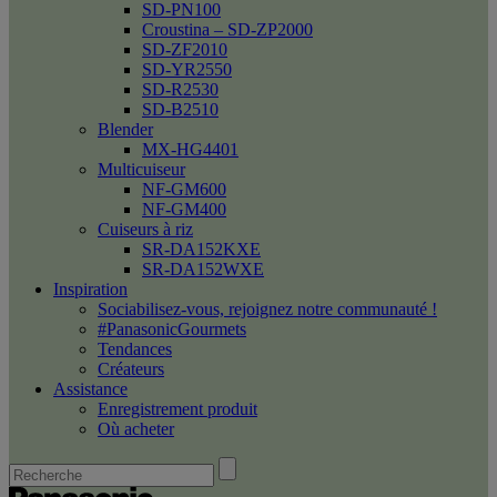
SD-PN100
Croustina – SD-ZP2000
SD-ZF2010
SD-YR2550
SD-R2530
SD-B2510
Blender
MX-HG4401
Multicuiseur
NF-GM600
NF-GM400
Cuiseurs à riz
SR-DA152KXE
SR-DA152WXE
Inspiration
Sociabilisez-vous, rejoignez notre communauté !
#PanasonicGourmets
Tendances
Créateurs
Assistance
Enregistrement produit
Où acheter