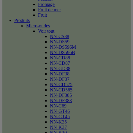
Fromage
Fruit de mer
Fruit
Produits
Micro-ondes
Voir tout
NN-CS88
NN-DS59
NN-DS596M
NN-DS596B
NN-CD88
NN-CD87
NN-GD38
NN-DF38
NN-DF37
NN-CD575
NN-CD565
NN-DF385
NN-DF383
NN-C69
NN-GT46
NN-GT45
NN-K35
NN-K37
NN-K10