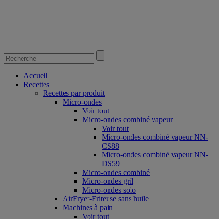
Accueil
Recettes
Recettes par produit
Micro-ondes
Voir tout
Micro-ondes combiné vapeur
Voir tout
Micro-ondes combiné vapeur NN-
CS88
Micro-ondes combiné vapeur NN-
DS59
Micro-ondes combiné
Micro-ondes gril
Micro-ondes solo
AirFryer-Friteuse sans huile
Machines à pain
Voir tout