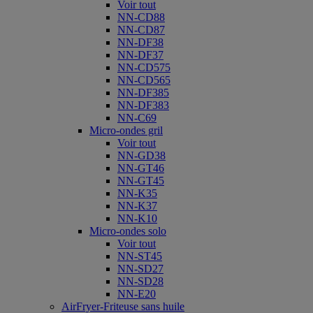
Voir tout
NN-CD88
NN-CD87
NN-DF38
NN-DF37
NN-CD575
NN-CD565
NN-DF385
NN-DF383
NN-C69
Micro-ondes gril
Voir tout
NN-GD38
NN-GT46
NN-GT45
NN-K35
NN-K37
NN-K10
Micro-ondes solo
Voir tout
NN-ST45
NN-SD27
NN-SD28
NN-E20
AirFryer-Friteuse sans huile