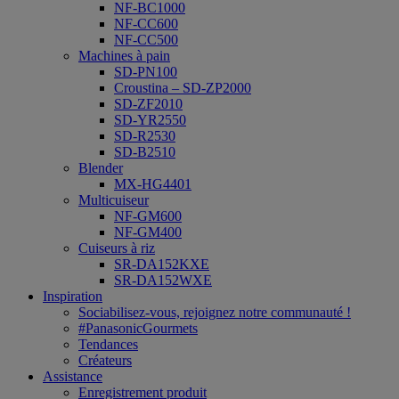
NF-BC1000
NF-CC600
NF-CC500
Machines à pain
SD-PN100
Croustina – SD-ZP2000
SD-ZF2010
SD-YR2550
SD-R2530
SD-B2510
Blender
MX-HG4401
Multicuiseur
NF-GM600
NF-GM400
Cuiseurs à riz
SR-DA152KXE
SR-DA152WXE
Inspiration
Sociabilisez-vous, rejoignez notre communauté !
#PanasonicGourmets
Tendances
Créateurs
Assistance
Enregistrement produit