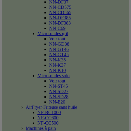
NN-DF37
NN-CD575
NN-CD565
NN-DF385
NN-DF383
NN-C69
Micro-ondes gril
Voir tout
NN-GD38
NN-GT46
NN-GT45
NN-K35
NN-K37
NN-K10
Micro-ondes solo
Voir tout
NN-ST45
NN-SD27
NN-SD28
NN-E20
AirFryer-Friteuse sans huile
NF-BC1000
NF-CC600
NF-CC500
Machines à pain