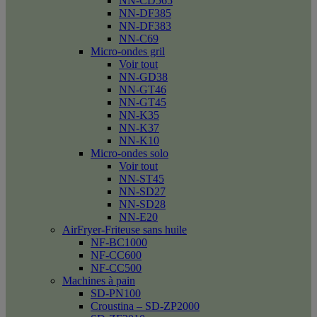
NN-CD565
NN-DF385
NN-DF383
NN-C69
Micro-ondes gril
Voir tout
NN-GD38
NN-GT46
NN-GT45
NN-K35
NN-K37
NN-K10
Micro-ondes solo
Voir tout
NN-ST45
NN-SD27
NN-SD28
NN-E20
AirFryer-Friteuse sans huile
NF-BC1000
NF-CC600
NF-CC500
Machines à pain
SD-PN100
Croustina – SD-ZP2000