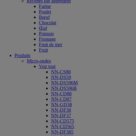
Recettes par Ingrédient
Farine
Poulet
Bœuf
Chocolat
Œuf
Poisson
Fromage
Fruit de mer
Fruit
Produits
Micro-ondes
Voir tout
NN-CS88
NN-DS59
NN-DS596M
NN-DS596B
NN-CD88
NN-CD87
NN-GD38
NN-DF38
NN-DF37
NN-CD575
NN-CD565
NN-DF385