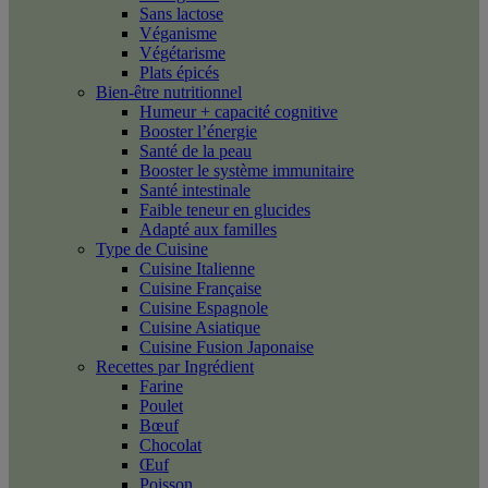
Sans lactose
Véganisme
Végétarisme
Plats épicés
Bien-être nutritionnel
Humeur + capacité cognitive
Booster l’énergie
Santé de la peau
Booster le système immunitaire
Santé intestinale
Faible teneur en glucides
Adapté aux familles
Type de Cuisine
Cuisine Italienne
Cuisine Française
Cuisine Espagnole
Cuisine Asiatique
Cuisine Fusion Japonaise
Recettes par Ingrédient
Farine
Poulet
Bœuf
Chocolat
Œuf
Poisson