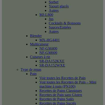
Sorbet
Yaourt glacés
Autres
MJ-L800
Jus
Cocktails & Boissons
Sauces/Entrées
Autres
Blender
MX-HG4401
Multicuiseur
NF-GM400
NF-GM600
Cuiseurs à riz
SR-DA152KXE
SR-DA152WXE
Type de repas
Pain
Voir toutes les Recettes de Pain
Voir toutes les Recettes de Pain – Mini
machine à pain (PN100)
Recettes de Pains Classiques
Recettes de Pain sans Gluten
Recettes de Pains Salés
Recettes de Pains Sucrés