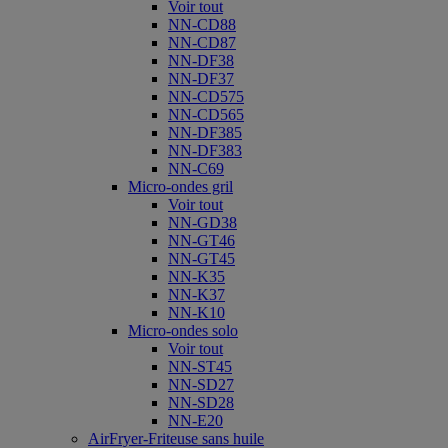
Voir tout
NN-CD88
NN-CD87
NN-DF38
NN-DF37
NN-CD575
NN-CD565
NN-DF385
NN-DF383
NN-C69
Micro-ondes gril
Voir tout
NN-GD38
NN-GT46
NN-GT45
NN-K35
NN-K37
NN-K10
Micro-ondes solo
Voir tout
NN-ST45
NN-SD27
NN-SD28
NN-E20
AirFryer-Friteuse sans huile