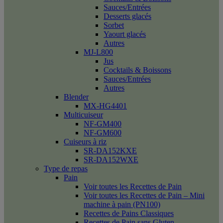
Sauces/Entrées
Desserts glacés
Sorbet
Yaourt glacés
Autres
MJ-L800
Jus
Cocktails & Boissons
Sauces/Entrées
Autres
Blender
MX-HG4401
Multicuiseur
NF-GM400
NF-GM600
Cuiseurs à riz
SR-DA152KXE
SR-DA152WXE
Type de repas
Pain
Voir toutes les Recettes de Pain
Voir toutes les Recettes de Pain – Mini
machine à pain (PN100)
Recettes de Pains Classiques
Recettes de Pain sans Gluten