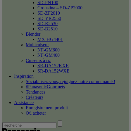
SD-PN100
Croustina – SD-ZP2000
SD-ZF2010
SD-YR2550
SD-R2530
SD-B2510
Blender
MX-HG4401
Multicuiseur
NF-GM600
NF-GM400
Cuiseurs à riz
SR-DA152KXE
SR-DA152WXE
Inspiration
Sociabilisez-vous, rejoignez notre communauté !
#PanasonicGourmets
Tendances
Créateurs
Assistance
Enregistrement produit
Où acheter