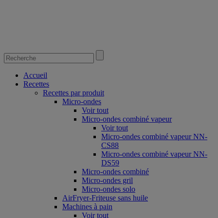
Accueil
Recettes
Recettes par produit
Micro-ondes
Voir tout
Micro-ondes combiné vapeur
Voir tout
Micro-ondes combiné vapeur NN-
CS88
Micro-ondes combiné vapeur NN-
DS59
Micro-ondes combiné
Micro-ondes gril
Micro-ondes solo
AirFryer-Friteuse sans huile
Machines à pain
Voir tout