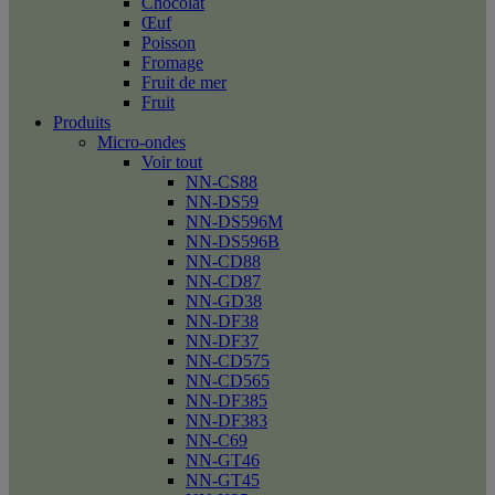
Chocolat
Œuf
Poisson
Fromage
Fruit de mer
Fruit
Produits
Micro-ondes
Voir tout
NN-CS88
NN-DS59
NN-DS596M
NN-DS596B
NN-CD88
NN-CD87
NN-GD38
NN-DF38
NN-DF37
NN-CD575
NN-CD565
NN-DF385
NN-DF383
NN-C69
NN-GT46
NN-GT45