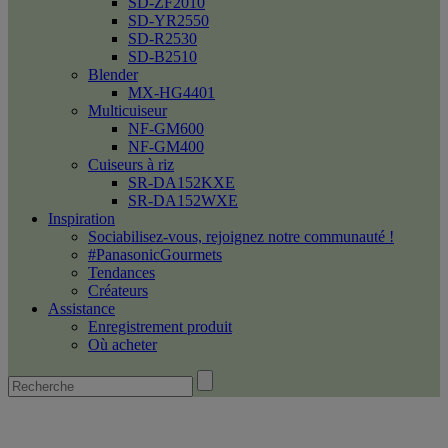
SD-ZF2010
SD-YR2550
SD-R2530
SD-B2510
Blender
MX-HG4401
Multicuiseur
NF-GM600
NF-GM400
Cuiseurs à riz
SR-DA152KXE
SR-DA152WXE
Inspiration
Sociabilisez-vous, rejoignez notre communauté !
#PanasonicGourmets
Tendances
Créateurs
Assistance
Enregistrement produit
Où acheter