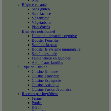
Noël
Régime et santé
Sans gluten
Sans lactose
Véganisme
Végétarisme
Plats épicés
Bien-être nutritionnel
Humeur + capacité cognitive
Booster l’énergie
Santé de la peau
Booster le système immunitaire
Santé intestinale
Faible teneur en glucides
Adapté aux familles
Type de Cuisine
Cuisine Italienne
Cuisine Française
Cuisine Espagnole
Cuisine Asiatique
Cuisine Fusion Japonaise
Recettes par Ingrédient
Farine
Poulet
Bœuf