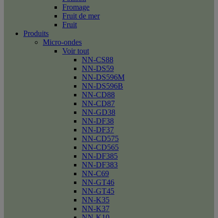
Fromage
Fruit de mer
Fruit
Produits
Micro-ondes
Voir tout
NN-CS88
NN-DS59
NN-DS596M
NN-DS596B
NN-CD88
NN-CD87
NN-GD38
NN-DF38
NN-DF37
NN-CD575
NN-CD565
NN-DF385
NN-DF383
NN-C69
NN-GT46
NN-GT45
NN-K35
NN-K37
NN-K10