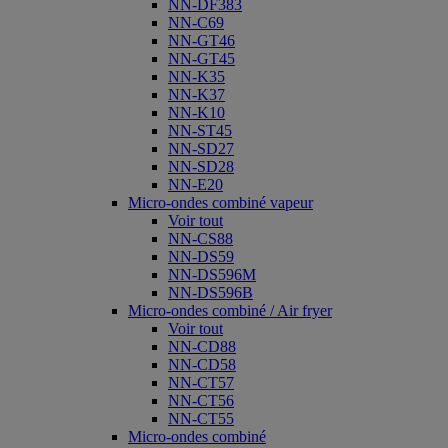
NN-DF383
NN-C69
NN-GT46
NN-GT45
NN-K35
NN-K37
NN-K10
NN-ST45
NN-SD27
NN-SD28
NN-E20
Micro-ondes combiné vapeur
Voir tout
NN-CS88
NN-DS59
NN-DS596M
NN-DS596B
Micro-ondes combiné / Air fryer
Voir tout
NN-CD88
NN-CD58
NN-CT57
NN-CT56
NN-CT55
Micro-ondes combiné