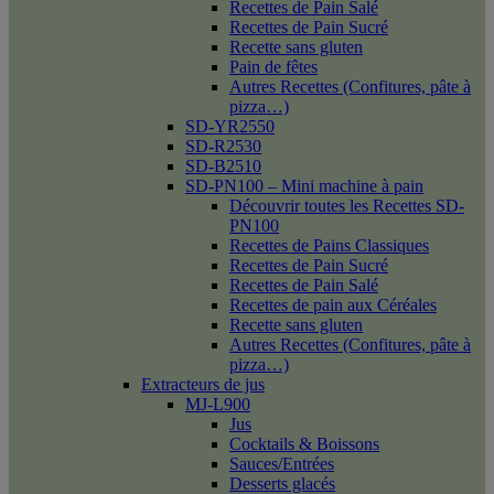
Recettes de Pain Salé
Recettes de Pain Sucré
Recette sans gluten
Pain de fêtes
Autres Recettes (Confitures, pâte à
pizza…)
SD-YR2550
SD-R2530
SD-B2510
SD-PN100 – Mini machine à pain
Découvrir toutes les Recettes SD-
PN100
Recettes de Pains Classiques
Recettes de Pain Sucré
Recettes de Pain Salé
Recettes de pain aux Céréales
Recette sans gluten
Autres Recettes (Confitures, pâte à
pizza…)
Extracteurs de jus
MJ-L900
Jus
Cocktails & Boissons
Sauces/Entrées
Desserts glacés