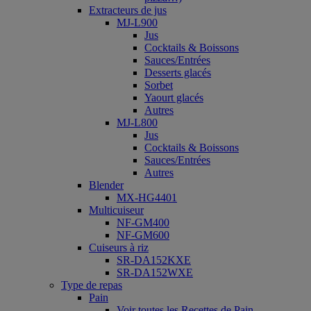
Extracteurs de jus
MJ-L900
Jus
Cocktails & Boissons
Sauces/Entrées
Desserts glacés
Sorbet
Yaourt glacés
Autres
MJ-L800
Jus
Cocktails & Boissons
Sauces/Entrées
Autres
Blender
MX-HG4401
Multicuiseur
NF-GM400
NF-GM600
Cuiseurs à riz
SR-DA152KXE
SR-DA152WXE
Type de repas
Pain
Voir toutes les Recettes de Pain