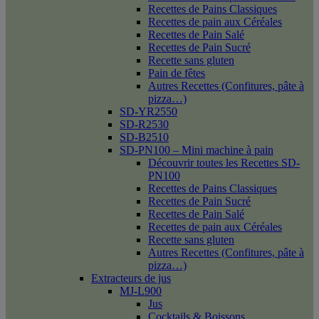
Recettes de Pains Classiques
Recettes de pain aux Céréales
Recettes de Pain Salé
Recettes de Pain Sucré
Recette sans gluten
Pain de fêtes
Autres Recettes (Confitures, pâte à
pizza…)
SD-YR2550
SD-R2530
SD-B2510
SD-PN100 – Mini machine à pain
Découvrir toutes les Recettes SD-
PN100
Recettes de Pains Classiques
Recettes de Pain Sucré
Recettes de Pain Salé
Recettes de pain aux Céréales
Recette sans gluten
Autres Recettes (Confitures, pâte à
pizza…)
Extracteurs de jus
MJ-L900
Jus
Cocktails & Boissons