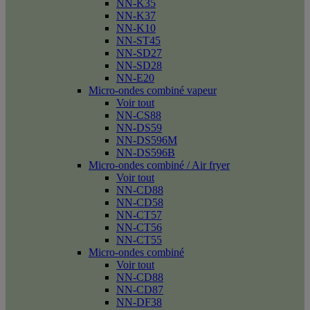
NN-K35
NN-K37
NN-K10
NN-ST45
NN-SD27
NN-SD28
NN-E20
Micro-ondes combiné vapeur
Voir tout
NN-CS88
NN-DS59
NN-DS596M
NN-DS596B
Micro-ondes combiné / Air fryer
Voir tout
NN-CD88
NN-CD58
NN-CT57
NN-CT56
NN-CT55
Micro-ondes combiné
Voir tout
NN-CD88
NN-CD87
NN-DF38