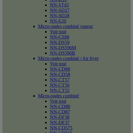
NN-ST45
NN-SD27
NN-SD28
NN-E20
Micro-ondes combiné vapeur
Voir tout
NN-CS88
NN-DS59
NN-DS596M
NN-DS596B
Micro-ondes combiné / Air fryer
Voir tout
NN-CD88
NN-CD58
NN-CT57
NN-CT56
NN-CT55
Micro-ondes combiné
Voir tout
NN-CD88
NN-CD87
NN-DF38
NN-DF37
NN-CD575