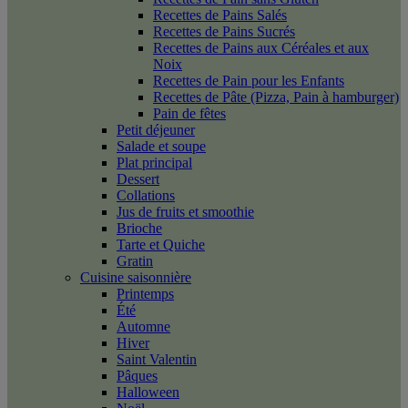
Recettes de Pains Salés
Recettes de Pains Sucrés
Recettes de Pains aux Céréales et aux
Noix
Recettes de Pain pour les Enfants
Recettes de Pâte (Pizza, Pain à hamburger)
Pain de fêtes
Petit déjeuner
Salade et soupe
Plat principal
Dessert
Collations
Jus de fruits et smoothie
Brioche
Tarte et Quiche
Gratin
Cuisine saisonnière
Printemps
Été
Automne
Hiver
Saint Valentin
Pâques
Halloween