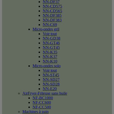
NN-DF37
NN-CD575
NN-CD565
NN-DF385
NN-DF383
NN-C69
Micro-ondes gril
Voir tout
NN-GD38
NN-GT46
NN-GT45
NN-K35
NN-K37
NN-K10
Micro-ondes solo
Voir tout
NN-ST45
NN-SD27
NN-SD28
NN-E20
AirFryer-Friteuse sans huile
NF-BC1000
NF-CC600
NF-CC500
Machines à pain