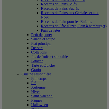
Recettes de Pains Salés
Recettes de Pains Sucrés
Recettes de Pains aux Céréales et aux
Noix
Recettes de Pain pour les Enfants
Recettes de Pâte (Pizza, Pain à hamburger)
Pain de fêtes
Petit déjeuner
Salade et soupe
Plat principal
Dessert
Collations
Jus de fruits et smoothie
Brioche
Tarte et Quiche
Gratin
Cuisine saisonnière
Printemps
Été
Automne
Hiver
Saint Valentin
Pâques
Halloween