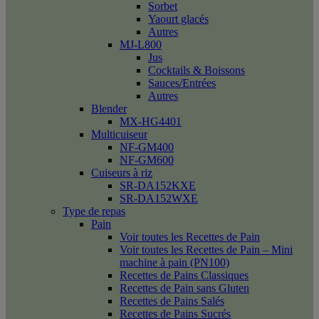
Sorbet
Yaourt glacés
Autres
MJ-L800
Jus
Cocktails & Boissons
Sauces/Entrées
Autres
Blender
MX-HG4401
Multicuiseur
NF-GM400
NF-GM600
Cuiseurs à riz
SR-DA152KXE
SR-DA152WXE
Type de repas
Pain
Voir toutes les Recettes de Pain
Voir toutes les Recettes de Pain – Mini
machine à pain (PN100)
Recettes de Pains Classiques
Recettes de Pain sans Gluten
Recettes de Pains Salés
Recettes de Pains Sucrés