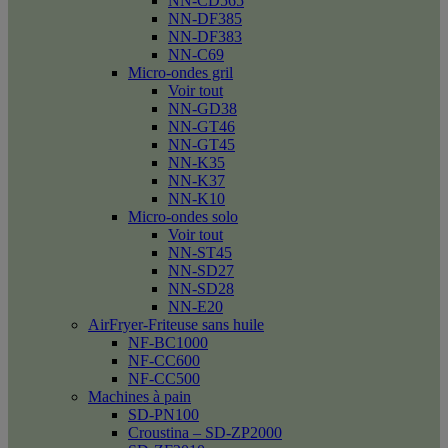
NN-CD565
NN-DF385
NN-DF383
NN-C69
Micro-ondes gril
Voir tout
NN-GD38
NN-GT46
NN-GT45
NN-K35
NN-K37
NN-K10
Micro-ondes solo
Voir tout
NN-ST45
NN-SD27
NN-SD28
NN-E20
AirFryer-Friteuse sans huile
NF-BC1000
NF-CC600
NF-CC500
Machines à pain
SD-PN100
Croustina – SD-ZP2000