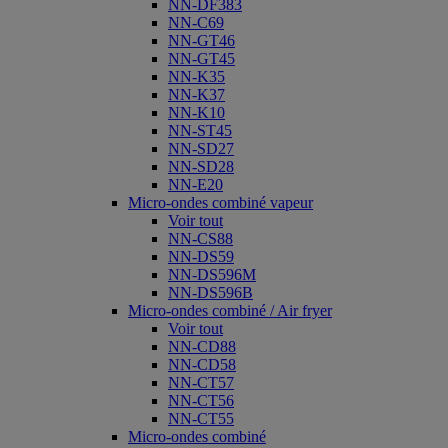
NN-DF383
NN-C69
NN-GT46
NN-GT45
NN-K35
NN-K37
NN-K10
NN-ST45
NN-SD27
NN-SD28
NN-E20
Micro-ondes combiné vapeur
Voir tout
NN-CS88
NN-DS59
NN-DS596M
NN-DS596B
Micro-ondes combiné / Air fryer
Voir tout
NN-CD88
NN-CD58
NN-CT57
NN-CT56
NN-CT55
Micro-ondes combiné