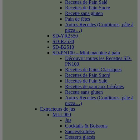
Recettes de Pain Salé
Recettes de Pain Sucré
Recette sans gluten
Pain de fêtes
Autres Recettes (Confitures, pâte à
pizza…)
SD-YR2550
SD-R2530
SD-B2510
SD-PN100 – Mini machine à pain
Découvrir toutes les Recettes SD-
PN100
Recettes de Pains Classiques
Recettes de Pain Sucré
Recettes de Pain Salé
Recettes de pain aux Céréales
Recette sans gluten
Autres Recettes (Confitures, pâte à
pizza…)
Extracteurs de jus
MJ-L900
Jus
Cocktails & Boissons
Sauces/Entrées
Desserts glacés