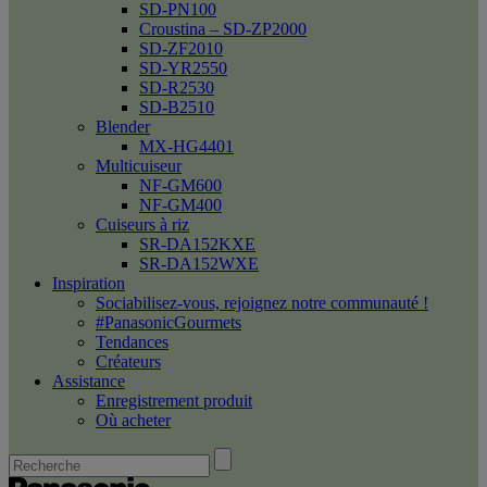
SD-PN100
Croustina – SD-ZP2000
SD-ZF2010
SD-YR2550
SD-R2530
SD-B2510
Blender
MX-HG4401
Multicuiseur
NF-GM600
NF-GM400
Cuiseurs à riz
SR-DA152KXE
SR-DA152WXE
Inspiration
Sociabilisez-vous, rejoignez notre communauté !
#PanasonicGourmets
Tendances
Créateurs
Assistance
Enregistrement produit
Où acheter