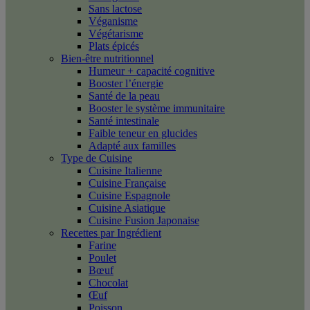
Sans lactose
Véganisme
Végétarisme
Plats épicés
Bien-être nutritionnel
Humeur + capacité cognitive
Booster l’énergie
Santé de la peau
Booster le système immunitaire
Santé intestinale
Faible teneur en glucides
Adapté aux familles
Type de Cuisine
Cuisine Italienne
Cuisine Française
Cuisine Espagnole
Cuisine Asiatique
Cuisine Fusion Japonaise
Recettes par Ingrédient
Farine
Poulet
Bœuf
Chocolat
Œuf
Poisson