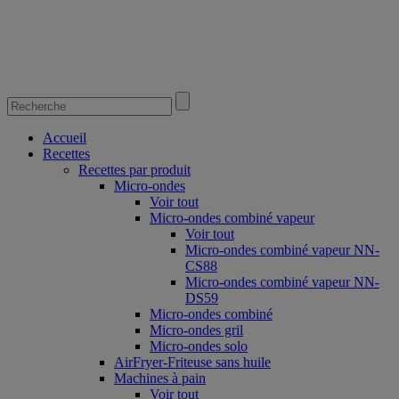
Accueil
Recettes
Recettes par produit
Micro-ondes
Voir tout
Micro-ondes combiné vapeur
Voir tout
Micro-ondes combiné vapeur NN-
CS88
Micro-ondes combiné vapeur NN-
DS59
Micro-ondes combiné
Micro-ondes gril
Micro-ondes solo
AirFryer-Friteuse sans huile
Machines à pain
Voir tout