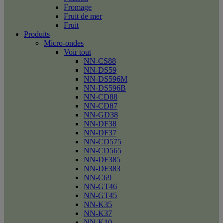
Fromage
Fruit de mer
Fruit
Produits
Micro-ondes
Voir tout
NN-CS88
NN-DS59
NN-DS596M
NN-DS596B
NN-CD88
NN-CD87
NN-GD38
NN-DF38
NN-DF37
NN-CD575
NN-CD565
NN-DF385
NN-DF383
NN-C69
NN-GT46
NN-GT45
NN-K35
NN-K37
NN-K10