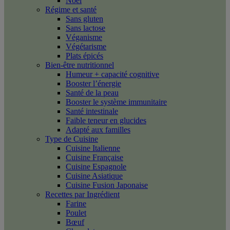
Noël
Régime et santé
Sans gluten
Sans lactose
Véganisme
Végétarisme
Plats épicés
Bien-être nutritionnel
Humeur + capacité cognitive
Booster l’énergie
Santé de la peau
Booster le système immunitaire
Santé intestinale
Faible teneur en glucides
Adapté aux familles
Type de Cuisine
Cuisine Italienne
Cuisine Française
Cuisine Espagnole
Cuisine Asiatique
Cuisine Fusion Japonaise
Recettes par Ingrédient
Farine
Poulet
Bœuf