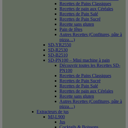
Recettes de Pains Classiques
Recettes de pain aux Céréales
Recettes de Pain Salé
Recettes de Pain Sucré
Recette sans gluten
Pain de fêtes
Autres Recettes (Confitures, pâte à
pizza…)
SD-YR2550
SD-R2530
SD-B2510
SD-PN100 – Mini machine à pain
Découvrir toutes les Recettes SD-
PN100
Recettes de Pains Classiques
Recettes de Pain Sucré
Recettes de Pain Salé
Recettes de pain aux Céréales
Recette sans gluten
Autres Recettes (Confitures, pâte à
pizza…)
Extracteurs de jus
MJ-L900
Jus
Cocktails & Boissons