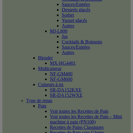
Sauces/Entrées
Desserts glacés
Sorbet
Yaourt glacés
Autres
MJ-L800
Jus
Cocktails & Boissons
Sauces/Entrées
Autres
Blender
MX-HG4401
Multicuiseur
NF-GM400
NF-GM600
Cuiseurs à riz
SR-DA152KXE
SR-DA152WXE
Type de repas
Pain
Voir toutes les Recettes de Pain
Voir toutes les Recettes de Pain – Mini
machine à pain (PN100)
Recettes de Pains Classiques
Recettes de Pain sans Gluten