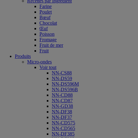
Recettes par Ingrédient
Farine
Poulet
Bœuf
Chocolat
Œuf
Poisson
Fromage
Fruit de mer
Fruit
Produits
Micro-ondes
Voir tout
NN-CS88
NN-DS59
NN-DS596M
NN-DS596B
NN-CD88
NN-CD87
NN-GD38
NN-DF38
NN-DF37
NN-CD575
NN-CD565
NN-DF385