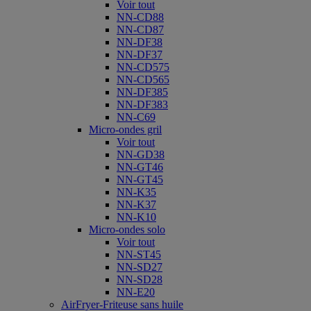
Voir tout
NN-CD88
NN-CD87
NN-DF38
NN-DF37
NN-CD575
NN-CD565
NN-DF385
NN-DF383
NN-C69
Micro-ondes gril
Voir tout
NN-GD38
NN-GT46
NN-GT45
NN-K35
NN-K37
NN-K10
Micro-ondes solo
Voir tout
NN-ST45
NN-SD27
NN-SD28
NN-E20
AirFryer-Friteuse sans huile