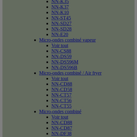
NN-K35
NN-K37
NN-K10
NN-ST45
NN-SD27
NN-SD28
NN-E20
Micro-ondes combiné vapeur
Voir tout
NN-CS88
NN-DS59
NN-DS596M
NN-DS596B
Micro-ondes combiné / Air fryer
Voir tout
NN-CD88
NN-CD58
NN-CT57
NN-CT56
NN-CT55
Micro-ondes combiné
Voir tout
NN-CD88
NN-CD87
NN-DF38