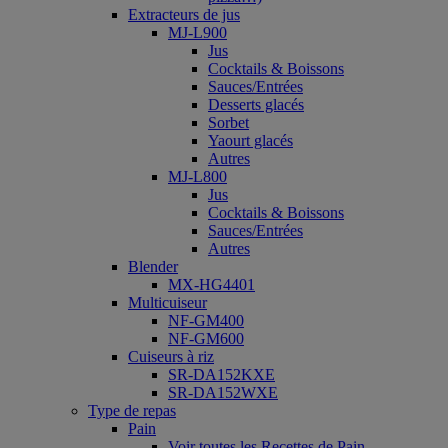
Extracteurs de jus
MJ-L900
Jus
Cocktails & Boissons
Sauces/Entrées
Desserts glacés
Sorbet
Yaourt glacés
Autres
MJ-L800
Jus
Cocktails & Boissons
Sauces/Entrées
Autres
Blender
MX-HG4401
Multicuiseur
NF-GM400
NF-GM600
Cuiseurs à riz
SR-DA152KXE
SR-DA152WXE
Type de repas
Pain
Voir toutes les Recettes de Pain