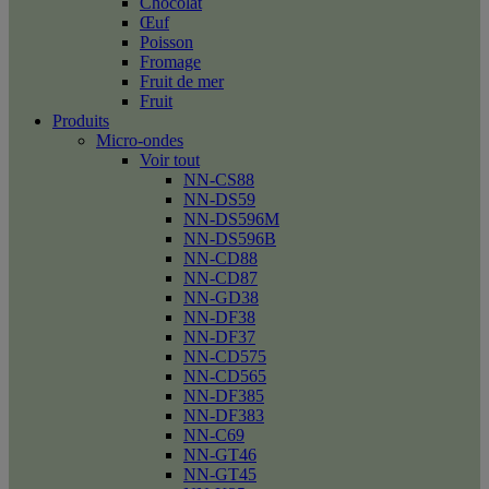
Chocolat
Œuf
Poisson
Fromage
Fruit de mer
Fruit
Produits
Micro-ondes
Voir tout
NN-CS88
NN-DS59
NN-DS596M
NN-DS596B
NN-CD88
NN-CD87
NN-GD38
NN-DF38
NN-DF37
NN-CD575
NN-CD565
NN-DF385
NN-DF383
NN-C69
NN-GT46
NN-GT45