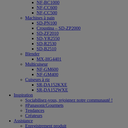
NF-BC1000
NF-CC600
NF-CC500
Machines à pain
SD-PN100
Croustina – SD-ZP2000
SD-ZF2010
SD-YR2550
SD-R2530
SD-B2510
Blender
MX-HG4401
Multicuiseur
NF-GM600
NF-GM400
Cuiseurs à riz
SR-DA152KXE
SR-DA152WXE
Inspiration
Sociabilisez-vous, rejoignez notre communauté !
#PanasonicGourmets
Tendances
Créateurs
Assistance
Enregistrement produit