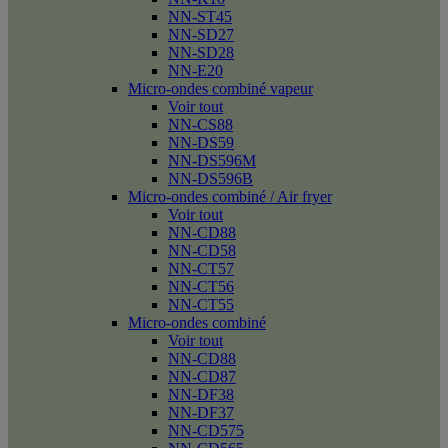
NN-ST45
NN-SD27
NN-SD28
NN-E20
Micro-ondes combiné vapeur
Voir tout
NN-CS88
NN-DS59
NN-DS596M
NN-DS596B
Micro-ondes combiné / Air fryer
Voir tout
NN-CD88
NN-CD58
NN-CT57
NN-CT56
NN-CT55
Micro-ondes combiné
Voir tout
NN-CD88
NN-CD87
NN-DF38
NN-DF37
NN-CD575