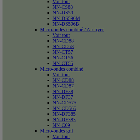
Voir tout
NN-CS88
NN-DS59
NN-DS596M
NN-DS596B
Micro-ondes combiné / Air fryer
Voir tout
NN-CD88
NN-CD58
NN-CT57
NN-CT56
NN-CT55
Micro-ondes combiné
Voir tout
NN-CD88
NN-CD87
NN-DF38
NN-DF37
NN-CD575
NN-CD565
NN-DF385
NN-DF383
NN-C69
Micro-ondes gril
Voir tout