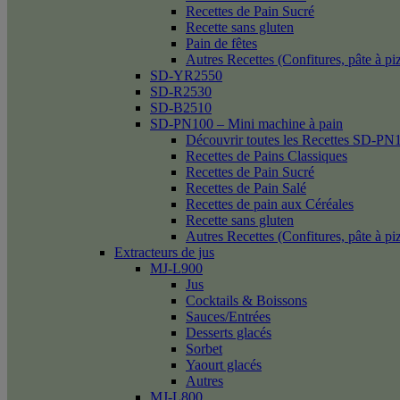
Recettes de Pain Sucré
Recette sans gluten
Pain de fêtes
Autres Recettes (Confitures, pâte à p
SD-YR2550
SD-R2530
SD-B2510
SD-PN100 – Mini machine à pain
Découvrir toutes les Recettes SD-PN
Recettes de Pains Classiques
Recettes de Pain Sucré
Recettes de Pain Salé
Recettes de pain aux Céréales
Recette sans gluten
Autres Recettes (Confitures, pâte à p
Extracteurs de jus
MJ-L900
Jus
Cocktails & Boissons
Sauces/Entrées
Desserts glacés
Sorbet
Yaourt glacés
Autres
MJ-L800