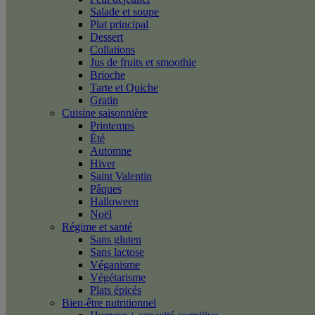
Salade et soupe
Plat principal
Dessert
Collations
Jus de fruits et smoothie
Brioche
Tarte et Quiche
Gratin
Cuisine saisonnière
Printemps
Été
Automne
Hiver
Saint Valentin
Pâques
Halloween
Noël
Régime et santé
Sans gluten
Sans lactose
Véganisme
Végétarisme
Plats épicés
Bien-être nutritionnel