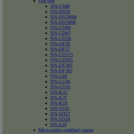
Voir tout
NN-CS88
NN-DS59
NN-DS596M
NN-DS596B
NN-CD88
NN-CD87
NN-GD38
NN-DF38
NN-DF37
NN-CD575
NN-CD565
NN-DF385
NN-DF383
NN-C69
NN-GT46
NN-GT45
NN-K35
NN-K37
NN-K10
NN-ST45
NN-SD27
NN-SD28
NN-E20
Micro-ondes combiné vapeur