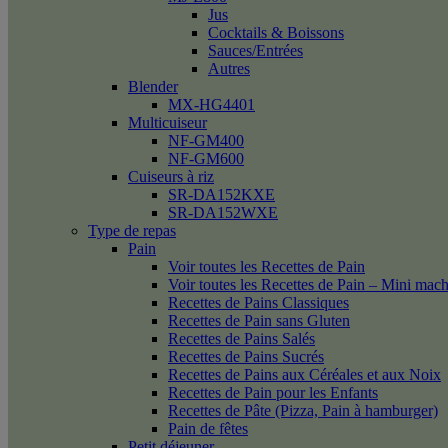
Jus
Cocktails & Boissons
Sauces/Entrées
Autres
Blender
MX-HG4401
Multicuiseur
NF-GM400
NF-GM600
Cuiseurs à riz
SR-DA152KXE
SR-DA152WXE
Type de repas
Pain
Voir toutes les Recettes de Pain
Voir toutes les Recettes de Pain – Mini mac
Recettes de Pains Classiques
Recettes de Pain sans Gluten
Recettes de Pains Salés
Recettes de Pains Sucrés
Recettes de Pains aux Céréales et aux Noix
Recettes de Pain pour les Enfants
Recettes de Pâte (Pizza, Pain à hamburger)
Pain de fêtes
Petit déjeuner