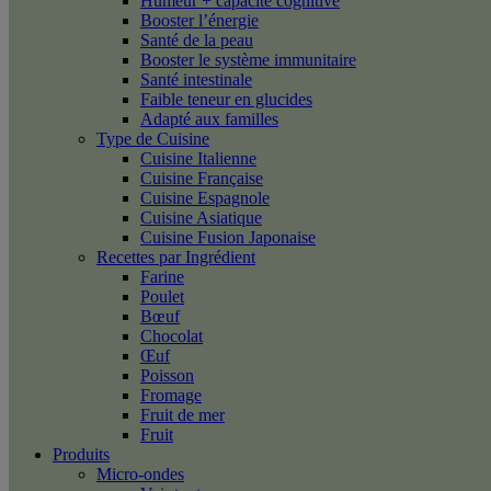
Humeur + capacité cognitive
Booster l’énergie
Santé de la peau
Booster le système immunitaire
Santé intestinale
Faible teneur en glucides
Adapté aux familles
Type de Cuisine
Cuisine Italienne
Cuisine Française
Cuisine Espagnole
Cuisine Asiatique
Cuisine Fusion Japonaise
Recettes par Ingrédient
Farine
Poulet
Bœuf
Chocolat
Œuf
Poisson
Fromage
Fruit de mer
Fruit
Produits
Micro-ondes