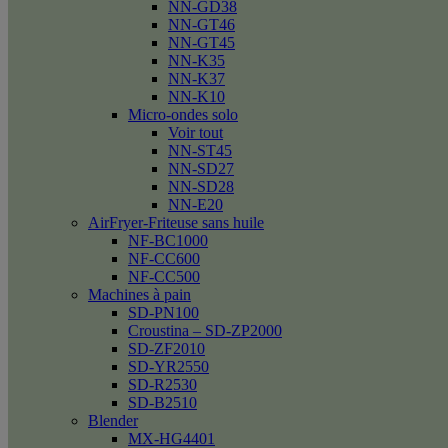
NN-GD38
NN-GT46
NN-GT45
NN-K35
NN-K37
NN-K10
Micro-ondes solo
Voir tout
NN-ST45
NN-SD27
NN-SD28
NN-E20
AirFryer-Friteuse sans huile
NF-BC1000
NF-CC600
NF-CC500
Machines à pain
SD-PN100
Croustina – SD-ZP2000
SD-ZF2010
SD-YR2550
SD-R2530
SD-B2510
Blender
MX-HG4401