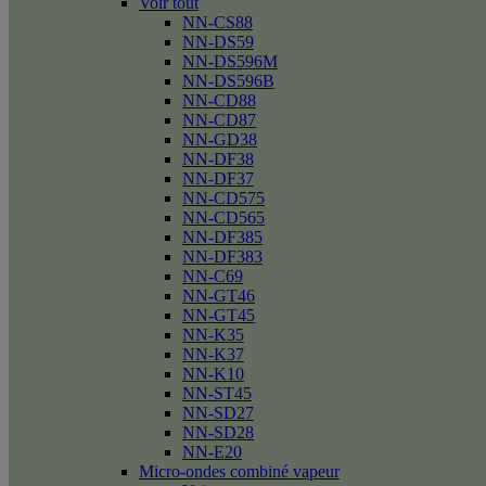
Voir tout
NN-CS88
NN-DS59
NN-DS596M
NN-DS596B
NN-CD88
NN-CD87
NN-GD38
NN-DF38
NN-DF37
NN-CD575
NN-CD565
NN-DF385
NN-DF383
NN-C69
NN-GT46
NN-GT45
NN-K35
NN-K37
NN-K10
NN-ST45
NN-SD27
NN-SD28
NN-E20
Micro-ondes combiné vapeur