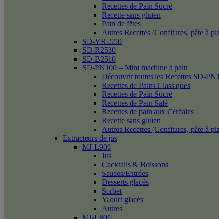
Recettes de Pain Sucré
Recette sans gluten
Pain de fêtes
Autres Recettes (Confitures, pâte à p
SD-YR2550
SD-R2530
SD-B2510
SD-PN100 – Mini machine à pain
Découvrir toutes les Recettes SD-PN
Recettes de Pains Classiques
Recettes de Pain Sucré
Recettes de Pain Salé
Recettes de pain aux Céréales
Recette sans gluten
Autres Recettes (Confitures, pâte à p
Extracteurs de jus
MJ-L900
Jus
Cocktails & Boissons
Sauces/Entrées
Desserts glacés
Sorbet
Yaourt glacés
Autres
MJ-L800