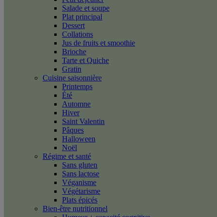
Salade et soupe
Plat principal
Dessert
Collations
Jus de fruits et smoothie
Brioche
Tarte et Quiche
Gratin
Cuisine saisonnière
Printemps
Été
Automne
Hiver
Saint Valentin
Pâques
Halloween
Noël
Régime et santé
Sans gluten
Sans lactose
Véganisme
Végétarisme
Plats épicés
Bien-être nutritionnel