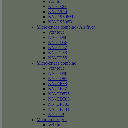
Voir tout
NN-CS88
NN-DS59
NN-DS596M
NN-DS596B
Micro-ondes combiné / Air fryer
Voir tout
NN-CD88
NN-CD58
NN-CT57
NN-CT56
NN-CT55
Micro-ondes combiné
Voir tout
NN-CD88
NN-CD87
NN-DF38
NN-DF37
NN-CD575
NN-CD565
NN-DF385
NN-DF383
NN-C69
Micro-ondes gril
Voir tout