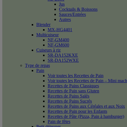
Jus
Cocktails & Boissons
Sauces/Entrées
Autres
Blender
MX-HG4401
Multicuiseur
NF-GM400
NF-GM600
Cuiseurs à riz
SR-DA152KXE
SR-DA152WXE
Type de repas
Pain
Voir toutes les Recettes de Pain
Voir toutes les Recettes de Pain – Mini mac
Recettes de Pains Classiques
Recettes de Pain sans Gluten
Recettes de Pains Salés
Recettes de Pains Sucrés
Recettes de Pains aux Céréales et aux Noix
Recettes de Pain pour les Enfants
Recettes de Pâte (Pizza, Pain à hamburger)
Pain de fêtes
Petit déjeuner