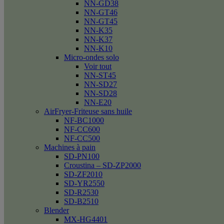
NN-GD38
NN-GT46
NN-GT45
NN-K35
NN-K37
NN-K10
Micro-ondes solo
Voir tout
NN-ST45
NN-SD27
NN-SD28
NN-E20
AirFryer-Friteuse sans huile
NF-BC1000
NF-CC600
NF-CC500
Machines à pain
SD-PN100
Croustina – SD-ZP2000
SD-ZF2010
SD-YR2550
SD-R2530
SD-B2510
Blender
MX-HG4401