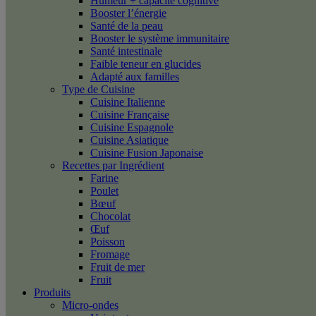
Humeur + capacité cognitive
Booster l’énergie
Santé de la peau
Booster le système immunitaire
Santé intestinale
Faible teneur en glucides
Adapté aux familles
Type de Cuisine
Cuisine Italienne
Cuisine Française
Cuisine Espagnole
Cuisine Asiatique
Cuisine Fusion Japonaise
Recettes par Ingrédient
Farine
Poulet
Bœuf
Chocolat
Œuf
Poisson
Fromage
Fruit de mer
Fruit
Produits
Micro-ondes