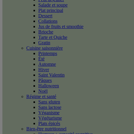
Salade et soupe
Plat principal
Dessert
Collations
Jus de fruits et smoothie
Brioche
Tarte et Quiche
Gratin
Cuisine saisonnière
Printemps
Été
Automne
Hiver
Saint Valentin
Pâques
Halloween
Noël
Régime et santé
Sans gluten
Sans lactose
Véganisme
Végétarisme
Plats épicés
Bien-être nutritionnel