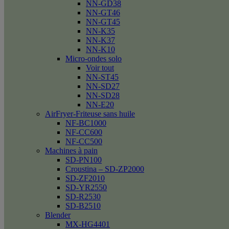
NN-GD38
NN-GT46
NN-GT45
NN-K35
NN-K37
NN-K10
Micro-ondes solo
Voir tout
NN-ST45
NN-SD27
NN-SD28
NN-E20
AirFryer-Friteuse sans huile
NF-BC1000
NF-CC600
NF-CC500
Machines à pain
SD-PN100
Croustina – SD-ZP2000
SD-ZF2010
SD-YR2550
SD-R2530
SD-B2510
Blender
MX-HG4401