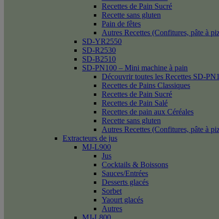
Recettes de Pain Sucré
Recette sans gluten
Pain de fêtes
Autres Recettes (Confitures, pâte à p
SD-YR2550
SD-R2530
SD-B2510
SD-PN100 – Mini machine à pain
Découvrir toutes les Recettes SD-PN
Recettes de Pains Classiques
Recettes de Pain Sucré
Recettes de Pain Salé
Recettes de pain aux Céréales
Recette sans gluten
Autres Recettes (Confitures, pâte à p
Extracteurs de jus
MJ-L900
Jus
Cocktails & Boissons
Sauces/Entrées
Desserts glacés
Sorbet
Yaourt glacés
Autres
MJ-L800