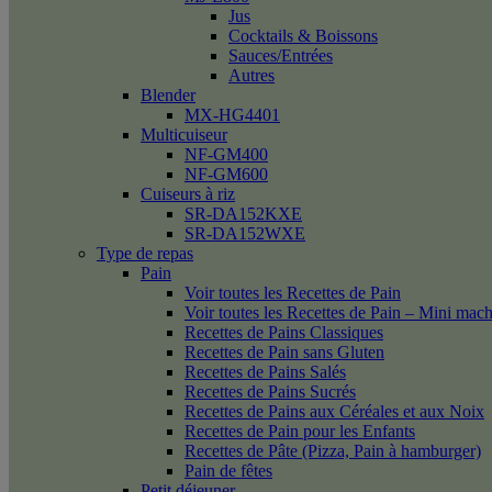
Jus
Cocktails & Boissons
Sauces/Entrées
Autres
Blender
MX-HG4401
Multicuiseur
NF-GM400
NF-GM600
Cuiseurs à riz
SR-DA152KXE
SR-DA152WXE
Type de repas
Pain
Voir toutes les Recettes de Pain
Voir toutes les Recettes de Pain – Mini mac
Recettes de Pains Classiques
Recettes de Pain sans Gluten
Recettes de Pains Salés
Recettes de Pains Sucrés
Recettes de Pains aux Céréales et aux Noix
Recettes de Pain pour les Enfants
Recettes de Pâte (Pizza, Pain à hamburger)
Pain de fêtes
Petit déjeuner