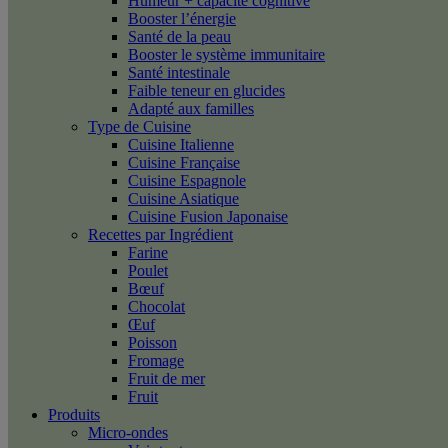
Humeur + capacité cognitive
Booster l’énergie
Santé de la peau
Booster le système immunitaire
Santé intestinale
Faible teneur en glucides
Adapté aux familles
Type de Cuisine
Cuisine Italienne
Cuisine Française
Cuisine Espagnole
Cuisine Asiatique
Cuisine Fusion Japonaise
Recettes par Ingrédient
Farine
Poulet
Bœuf
Chocolat
Œuf
Poisson
Fromage
Fruit de mer
Fruit
Produits
Micro-ondes