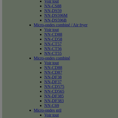
Voir tout
NN-CS88
NN-DS59
NN-DS596M
NN-DS596B
Micro-ondes combiné / Air fryer
Voir tout
NN-CD88
NN-CD58
NN-CT57
NN-CT56
NN-CT55
Micro-ondes combiné
Voir tout
NN-CD88
NN-CD87
NN-DF38
NN-DF37
NN-CD575
NN-CD565
NN-DF385
NN-DF383
NN-C69
Micro-ondes gril
Voir tout