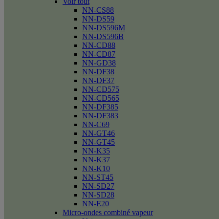
Voir tout
NN-CS88
NN-DS59
NN-DS596M
NN-DS596B
NN-CD88
NN-CD87
NN-GD38
NN-DF38
NN-DF37
NN-CD575
NN-CD565
NN-DF385
NN-DF383
NN-C69
NN-GT46
NN-GT45
NN-K35
NN-K37
NN-K10
NN-ST45
NN-SD27
NN-SD28
NN-E20
Micro-ondes combiné vapeur