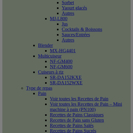
Sorbet
Yaourt glacés
Autres
MJ-L800
Jus
Cocktails & Boissons
Sauces/Entrées
Autres
Blender
MX-HG4401
Multicuiseur
NF-GM400
NF-GM600
Cuiseurs à riz
SR-DA152KXE
SR-DA152WXE
Type de repas
Pain
Voir toutes les Recettes de Pain
Voir toutes les Recettes de Pain – Mini
machine à pain (PN100)
Recettes de Pains Classiques
Recettes de Pain sans Gluten
Recettes de Pains Salés
Recettes de Pains Sucrés