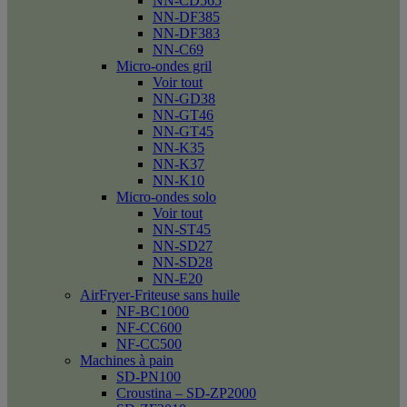
NN-CD565
NN-DF385
NN-DF383
NN-C69
Micro-ondes gril
Voir tout
NN-GD38
NN-GT46
NN-GT45
NN-K35
NN-K37
NN-K10
Micro-ondes solo
Voir tout
NN-ST45
NN-SD27
NN-SD28
NN-E20
AirFryer-Friteuse sans huile
NF-BC1000
NF-CC600
NF-CC500
Machines à pain
SD-PN100
Croustina – SD-ZP2000