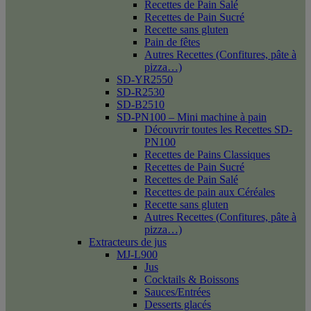
Recettes de Pain Salé
Recettes de Pain Sucré
Recette sans gluten
Pain de fêtes
Autres Recettes (Confitures, pâte à
pizza…)
SD-YR2550
SD-R2530
SD-B2510
SD-PN100 – Mini machine à pain
Découvrir toutes les Recettes SD-
PN100
Recettes de Pains Classiques
Recettes de Pain Sucré
Recettes de Pain Salé
Recettes de pain aux Céréales
Recette sans gluten
Autres Recettes (Confitures, pâte à
pizza…)
Extracteurs de jus
MJ-L900
Jus
Cocktails & Boissons
Sauces/Entrées
Desserts glacés