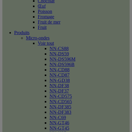
Chocolat
Œuf
Poisson
Fromage
Fruit de mer
Fruit
Produits
Micro-ondes
Voir tout
NN-CS88
NN-DS59
NN-DS596M
NN-DS596B
NN-CD88
NN-CD87
NN-GD38
NN-DF38
NN-DF37
NN-CD575
NN-CD565
NN-DF385
NN-DF383
NN-C69
NN-GT46
NN-GT45