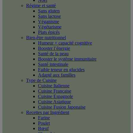
Noël
Régime et santé
Sans gluten
Sans lactose
Véganisme
Végétarisme
Plats épicés
Bien-être nutritionnel
Humeur + capacité cognitive
Booster l’énergie
Santé de la peau
Booster le système immunitaire
Santé intestinale
Faible teneur en glucides
Adapté aux familles
Type de Cuisine
Cuisine Italienne
Cuisine Française
Cuisine Espagnole
Cuisine Asiatique
Cuisine Fusion Japonaise
Recettes par Ingrédient
Farine
Poulet
Bœuf