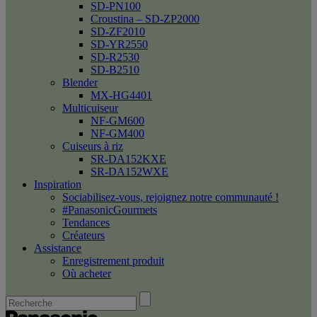
SD-PN100
Croustina – SD-ZP2000
SD-ZF2010
SD-YR2550
SD-R2530
SD-B2510
Blender
MX-HG4401
Multicuiseur
NF-GM600
NF-GM400
Cuiseurs à riz
SR-DA152KXE
SR-DA152WXE
Inspiration
Sociabilisez-vous, rejoignez notre communauté !
#PanasonicGourmets
Tendances
Créateurs
Assistance
Enregistrement produit
Où acheter