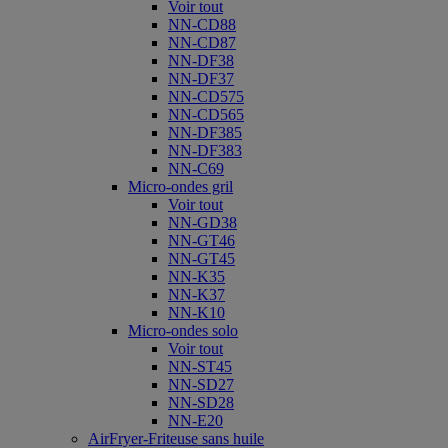
Voir tout
NN-CD88
NN-CD87
NN-DF38
NN-DF37
NN-CD575
NN-CD565
NN-DF385
NN-DF383
NN-C69
Micro-ondes gril
Voir tout
NN-GD38
NN-GT46
NN-GT45
NN-K35
NN-K37
NN-K10
Micro-ondes solo
Voir tout
NN-ST45
NN-SD27
NN-SD28
NN-E20
AirFryer-Friteuse sans huile