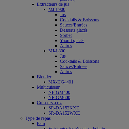
Extracteurs de jus
MJ-L900
Jus
Cocktails & Boissons
Sauces/Entrées
Desserts glacés
Sorbet
Yaourt glacés
Autres
MJ-L800
Jus
Cocktails & Boissons
Sauces/Entrées
Autres
Blender
MX-HG4401
Multicuiseur
NF-GM400
NF-GM600
Cuiseurs à riz
SR-DA152KXE
SR-DA152WXE
Type de repas
Pain
Voir toutes les Recettes de Pain