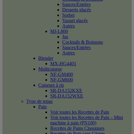
Sauces/Entrées
Desserts glacés
Sorbet
Yaourt glacés
Autres
MJ-L800
Jus
Cocktails & Boissons
Sauces/Entrées
Autres
Blender
MX-HG4401
Multicuiseur
NF-GM400
NF-GM600
Cuiseurs à riz
SR-DA152KXE
SR-DA152WXE
Type de repas
Pain
Voir toutes les Recettes de Pain
Voir toutes les Recettes de Pain – Mini
machine à pain (PN100)
Recettes de Pains Classiques
Recettes de Pain sans Gluten