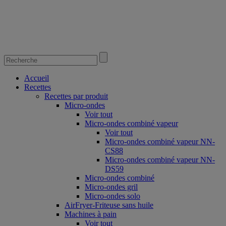
Accueil
Recettes
Recettes par produit
Micro-ondes
Voir tout
Micro-ondes combiné vapeur
Voir tout
Micro-ondes combiné vapeur NN-
CS88
Micro-ondes combiné vapeur NN-
DS59
Micro-ondes combiné
Micro-ondes gril
Micro-ondes solo
AirFryer-Friteuse sans huile
Machines à pain
Voir tout