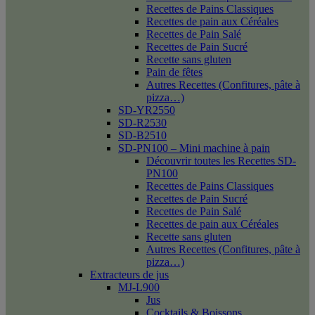
Recettes de Pains Classiques
Recettes de pain aux Céréales
Recettes de Pain Salé
Recettes de Pain Sucré
Recette sans gluten
Pain de fêtes
Autres Recettes (Confitures, pâte à
pizza…)
SD-YR2550
SD-R2530
SD-B2510
SD-PN100 – Mini machine à pain
Découvrir toutes les Recettes SD-
PN100
Recettes de Pains Classiques
Recettes de Pain Sucré
Recettes de Pain Salé
Recettes de pain aux Céréales
Recette sans gluten
Autres Recettes (Confitures, pâte à
pizza…)
Extracteurs de jus
MJ-L900
Jus
Cocktails & Boissons