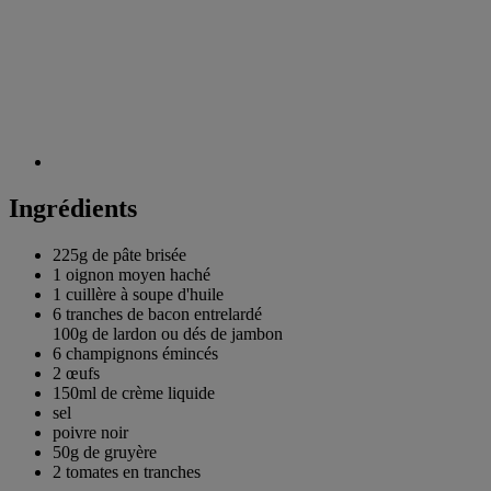
Ingrédients
225g de
pâte brisée
1
oignon moyen haché
1
cuillère à soupe d'huile
6 tranches de
bacon entrelardé
100g de lardon ou dés de jambon
6
champignons émincés
2
œufs
150ml de
crème liquide
sel
poivre noir
50g de
gruyère
2
tomates en tranches