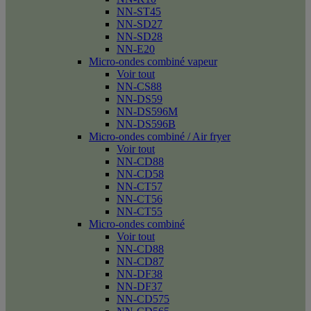
NN-ST45
NN-SD27
NN-SD28
NN-E20
Micro-ondes combiné vapeur
Voir tout
NN-CS88
NN-DS59
NN-DS596M
NN-DS596B
Micro-ondes combiné / Air fryer
Voir tout
NN-CD88
NN-CD58
NN-CT57
NN-CT56
NN-CT55
Micro-ondes combiné
Voir tout
NN-CD88
NN-CD87
NN-DF38
NN-DF37
NN-CD575