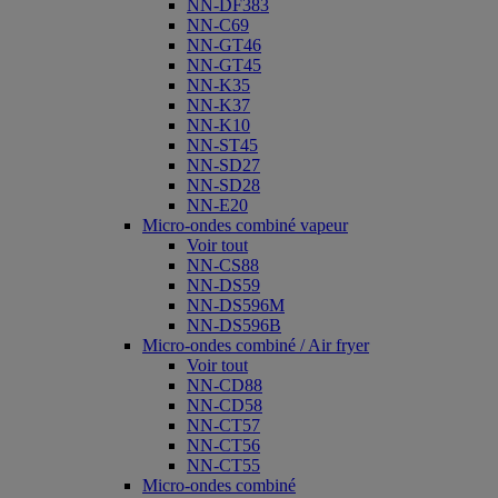
NN-DF383
NN-C69
NN-GT46
NN-GT45
NN-K35
NN-K37
NN-K10
NN-ST45
NN-SD27
NN-SD28
NN-E20
Micro-ondes combiné vapeur
Voir tout
NN-CS88
NN-DS59
NN-DS596M
NN-DS596B
Micro-ondes combiné / Air fryer
Voir tout
NN-CD88
NN-CD58
NN-CT57
NN-CT56
NN-CT55
Micro-ondes combiné