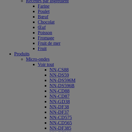
Recettes par Ingrédient
Farine
Poulet
Bœuf
Chocolat
Œuf
Poisson
Fromage
Fruit de mer
Fruit
Produits
Micro-ondes
Voir tout
NN-CS88
NN-DS59
NN-DS596M
NN-DS596B
NN-CD88
NN-CD87
NN-GD38
NN-DF38
NN-DF37
NN-CD575
NN-CD565
NN-DF385