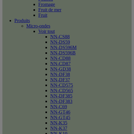
Fromage
Fruit de mer
Fruit
Produits
Micro-ondes
Voir tout
NN-CS88
NN-DS59
NN-DS596M
NN-DS596B
NN-CD88
NN-CD87
NN-GD38
NN-DF38
NN-DF37
NN-CD575
NN-CD565
NN-DF385
NN-DF383
NN-C69
NN-GT46
NN-GT45
NN-K35
NN-K37
NN-K10