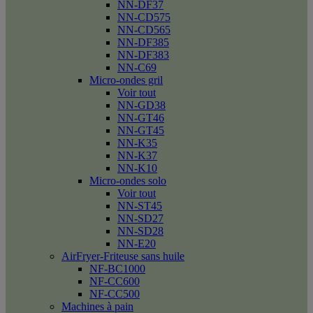
NN-DF37
NN-CD575
NN-CD565
NN-DF385
NN-DF383
NN-C69
Micro-ondes gril
Voir tout
NN-GD38
NN-GT46
NN-GT45
NN-K35
NN-K37
NN-K10
Micro-ondes solo
Voir tout
NN-ST45
NN-SD27
NN-SD28
NN-E20
AirFryer-Friteuse sans huile
NF-BC1000
NF-CC600
NF-CC500
Machines à pain