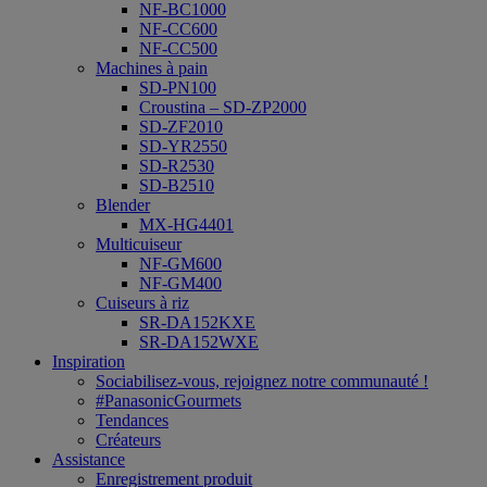
NF-BC1000
NF-CC600
NF-CC500
Machines à pain
SD-PN100
Croustina – SD-ZP2000
SD-ZF2010
SD-YR2550
SD-R2530
SD-B2510
Blender
MX-HG4401
Multicuiseur
NF-GM600
NF-GM400
Cuiseurs à riz
SR-DA152KXE
SR-DA152WXE
Inspiration
Sociabilisez-vous, rejoignez notre communauté !
#PanasonicGourmets
Tendances
Créateurs
Assistance
Enregistrement produit