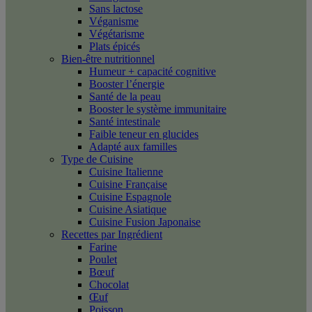
Sans lactose
Véganisme
Végétarisme
Plats épicés
Bien-être nutritionnel
Humeur + capacité cognitive
Booster l’énergie
Santé de la peau
Booster le système immunitaire
Santé intestinale
Faible teneur en glucides
Adapté aux familles
Type de Cuisine
Cuisine Italienne
Cuisine Française
Cuisine Espagnole
Cuisine Asiatique
Cuisine Fusion Japonaise
Recettes par Ingrédient
Farine
Poulet
Bœuf
Chocolat
Œuf
Poisson