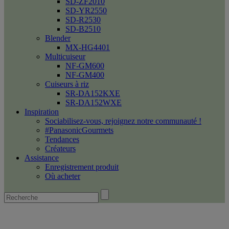
SD-ZF2010
SD-YR2550
SD-R2530
SD-B2510
Blender
MX-HG4401
Multicuiseur
NF-GM600
NF-GM400
Cuiseurs à riz
SR-DA152KXE
SR-DA152WXE
Inspiration
Sociabilisez-vous, rejoignez notre communauté !
#PanasonicGourmets
Tendances
Créateurs
Assistance
Enregistrement produit
Où acheter