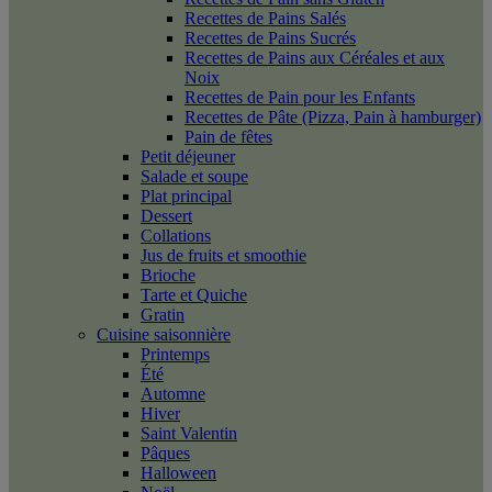
Recettes de Pains Salés
Recettes de Pains Sucrés
Recettes de Pains aux Céréales et aux
Noix
Recettes de Pain pour les Enfants
Recettes de Pâte (Pizza, Pain à hamburger)
Pain de fêtes
Petit déjeuner
Salade et soupe
Plat principal
Dessert
Collations
Jus de fruits et smoothie
Brioche
Tarte et Quiche
Gratin
Cuisine saisonnière
Printemps
Été
Automne
Hiver
Saint Valentin
Pâques
Halloween