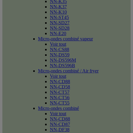
NN-K35
NN-K37
NN-K10
NN-ST45
NN-SD27
NN-SD28
NN-E20
Micro-ondes combiné vapeur
Voir tout
NN-CS88
NN-DS59
NN-DS596M
NN-DS596B
Micro-ondes combiné / Air fryer
Voir tout
NN-CD88
NN-CD58
NN-CT57
NN-CT56
NN-CT55
Micro-ondes combiné
Voir tout
NN-CD88
NN-CD87
NN-DF38