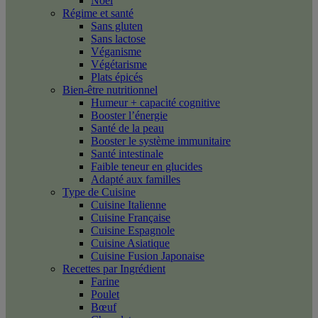
Noël
Régime et santé
Sans gluten
Sans lactose
Véganisme
Végétarisme
Plats épicés
Bien-être nutritionnel
Humeur + capacité cognitive
Booster l’énergie
Santé de la peau
Booster le système immunitaire
Santé intestinale
Faible teneur en glucides
Adapté aux familles
Type de Cuisine
Cuisine Italienne
Cuisine Française
Cuisine Espagnole
Cuisine Asiatique
Cuisine Fusion Japonaise
Recettes par Ingrédient
Farine
Poulet
Bœuf