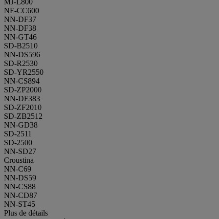
MJ-L800
NF-CC600
NN-DF37
NN-DF38
NN-GT46
SD-B2510
NN-DS596
SD-R2530
SD-YR2550
NN-CS894
SD-ZP2000
NN-DF383
SD-ZF2010
SD-ZB2512
NN-GD38
SD-2511
SD-2500
NN-SD27
Croustina
NN-C69
NN-DS59
NN-CS88
NN-CD87
NN-ST45
Plus de détails