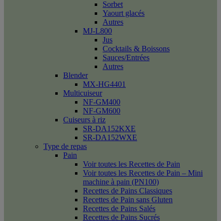
Sorbet
Yaourt glacés
Autres
MJ-L800
Jus
Cocktails & Boissons
Sauces/Entrées
Autres
Blender
MX-HG4401
Multicuiseur
NF-GM400
NF-GM600
Cuiseurs à riz
SR-DA152KXE
SR-DA152WXE
Type de repas
Pain
Voir toutes les Recettes de Pain
Voir toutes les Recettes de Pain – Mini
machine à pain (PN100)
Recettes de Pains Classiques
Recettes de Pain sans Gluten
Recettes de Pains Salés
Recettes de Pains Sucrés