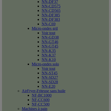
NN-DF37
NN-CD575
NN-CD565
NN-DF385
NN-DF383
NN-C69
Micro-ondes gril
Voir tout
NN-GD38
NN-GT46
NN-GT45
NN-K35
NN-K37
NN-K10
Micro-ondes solo
Voir tout
NN-ST45
NN-SD27
NN-SD28
NN-E20
AirFryer-Friteuse sans huile
NF-BC1000
NF-CC600
NF-CC500
Machines à pain