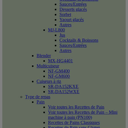
Sauces/Entrées
Desserts glacés
Sorbet
Yaourt glacés
Autres
MJ-L800
Jus
Cocktails & Boissons
Sauces/Entrées
Autres
Blender
MX-HG4401
Multicuiseur
NF-GM400
NF-GM600
Cuiseurs à riz
SR-DA152KXE
SR-DA152WXE
Type de repas
Pain
Voir toutes les Recettes de Pain
Voir toutes les Recettes de Pain – Mini
machine à pain (PN100)
Recettes de Pains Classiques
Recettes de Pain sans Gluten