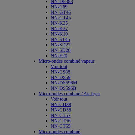
NN-DF383
NN-C69
NN-GT46
NN-GT45
NN-K35
NN-K37
NN-K10
NN-ST45
NN-SD27
NN-SD28
NN-E20
Micro-ondes combiné vapeur
Voir tout
NN-CS88
NN-DS59
NN-DS596M
NN-DS596B
Micro-ondes combiné / Air fryer
Voir tout
NN-CD88
NN-CD58
NN-CT57
NN-CT56
NN-CT55
Micro-ondes combiné