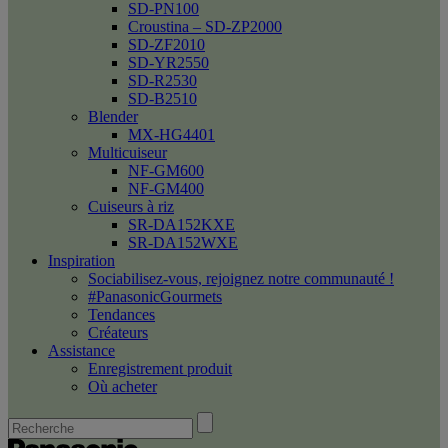
SD-PN100
Croustina – SD-ZP2000
SD-ZF2010
SD-YR2550
SD-R2530
SD-B2510
Blender
MX-HG4401
Multicuiseur
NF-GM600
NF-GM400
Cuiseurs à riz
SR-DA152KXE
SR-DA152WXE
Inspiration
Sociabilisez-vous, rejoignez notre communauté !
#PanasonicGourmets
Tendances
Créateurs
Assistance
Enregistrement produit
Où acheter