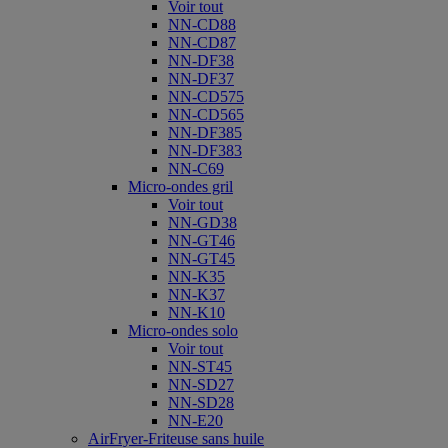
Voir tout
NN-CD88
NN-CD87
NN-DF38
NN-DF37
NN-CD575
NN-CD565
NN-DF385
NN-DF383
NN-C69
Micro-ondes gril
Voir tout
NN-GD38
NN-GT46
NN-GT45
NN-K35
NN-K37
NN-K10
Micro-ondes solo
Voir tout
NN-ST45
NN-SD27
NN-SD28
NN-E20
AirFryer-Friteuse sans huile