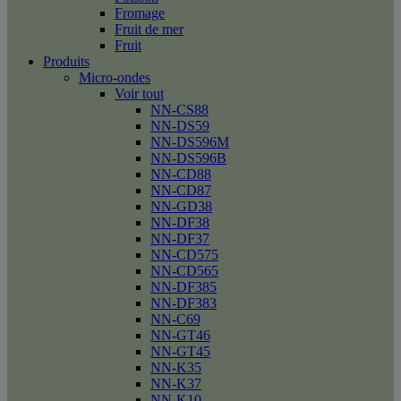
Fromage
Fruit de mer
Fruit
Produits
Micro-ondes
Voir tout
NN-CS88
NN-DS59
NN-DS596M
NN-DS596B
NN-CD88
NN-CD87
NN-GD38
NN-DF38
NN-DF37
NN-CD575
NN-CD565
NN-DF385
NN-DF383
NN-C69
NN-GT46
NN-GT45
NN-K35
NN-K37
NN-K10