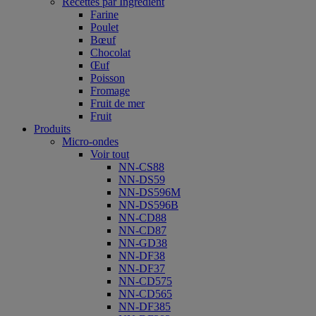
Recettes par Ingrédient
Farine
Poulet
Bœuf
Chocolat
Œuf
Poisson
Fromage
Fruit de mer
Fruit
Produits
Micro-ondes
Voir tout
NN-CS88
NN-DS59
NN-DS596M
NN-DS596B
NN-CD88
NN-CD87
NN-GD38
NN-DF38
NN-DF37
NN-CD575
NN-CD565
NN-DF385