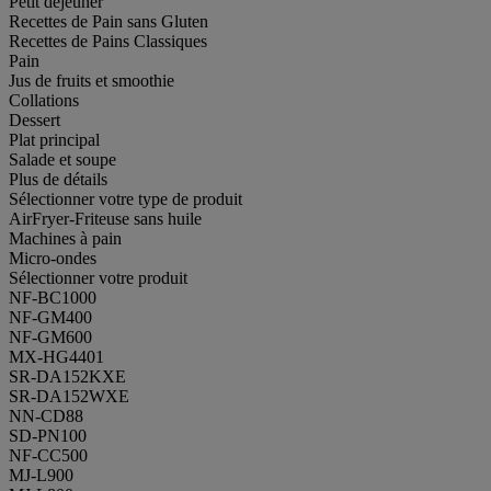
Petit déjeuner
Recettes de Pain sans Gluten
Recettes de Pains Classiques
Pain
Jus de fruits et smoothie
Collations
Dessert
Plat principal
Salade et soupe
Plus de détails
Sélectionner votre type de produit
AirFryer-Friteuse sans huile
Machines à pain
Micro-ondes
Sélectionner votre produit
NF-BC1000
NF-GM400
NF-GM600
MX-HG4401
SR-DA152KXE
SR-DA152WXE
NN-CD88
SD-PN100
NF-CC500
MJ-L900