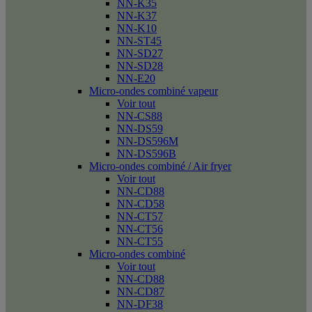
NN-K35
NN-K37
NN-K10
NN-ST45
NN-SD27
NN-SD28
NN-E20
Micro-ondes combiné vapeur
Voir tout
NN-CS88
NN-DS59
NN-DS596M
NN-DS596B
Micro-ondes combiné / Air fryer
Voir tout
NN-CD88
NN-CD58
NN-CT57
NN-CT56
NN-CT55
Micro-ondes combiné
Voir tout
NN-CD88
NN-CD87
NN-DF38