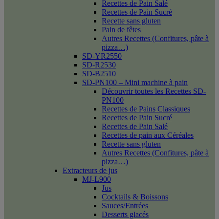
Recettes de Pain Salé
Recettes de Pain Sucré
Recette sans gluten
Pain de fêtes
Autres Recettes (Confitures, pâte à
pizza…)
SD-YR2550
SD-R2530
SD-B2510
SD-PN100 – Mini machine à pain
Découvrir toutes les Recettes SD-
PN100
Recettes de Pains Classiques
Recettes de Pain Sucré
Recettes de Pain Salé
Recettes de pain aux Céréales
Recette sans gluten
Autres Recettes (Confitures, pâte à
pizza…)
Extracteurs de jus
MJ-L900
Jus
Cocktails & Boissons
Sauces/Entrées
Desserts glacés