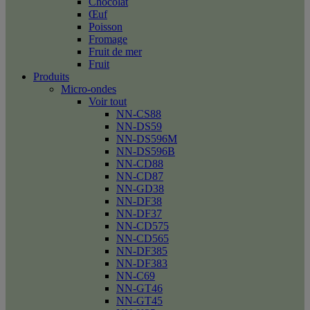
Chocolat
Œuf
Poisson
Fromage
Fruit de mer
Fruit
Produits
Micro-ondes
Voir tout
NN-CS88
NN-DS59
NN-DS596M
NN-DS596B
NN-CD88
NN-CD87
NN-GD38
NN-DF38
NN-DF37
NN-CD575
NN-CD565
NN-DF385
NN-DF383
NN-C69
NN-GT46
NN-GT45