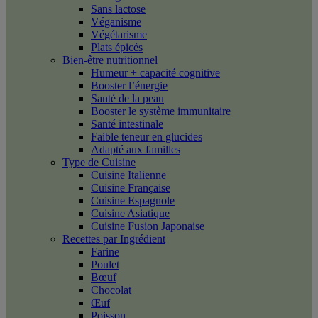
Sans lactose
Véganisme
Végétarisme
Plats épicés
Bien-être nutritionnel
Humeur + capacité cognitive
Booster l’énergie
Santé de la peau
Booster le système immunitaire
Santé intestinale
Faible teneur en glucides
Adapté aux familles
Type de Cuisine
Cuisine Italienne
Cuisine Française
Cuisine Espagnole
Cuisine Asiatique
Cuisine Fusion Japonaise
Recettes par Ingrédient
Farine
Poulet
Bœuf
Chocolat
Œuf
Poisson