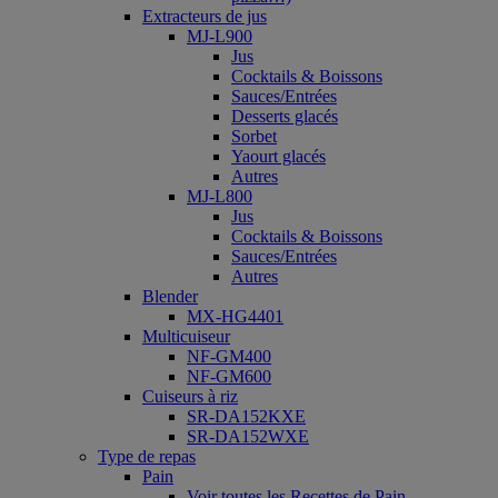
Extracteurs de jus
MJ-L900
Jus
Cocktails & Boissons
Sauces/Entrées
Desserts glacés
Sorbet
Yaourt glacés
Autres
MJ-L800
Jus
Cocktails & Boissons
Sauces/Entrées
Autres
Blender
MX-HG4401
Multicuiseur
NF-GM400
NF-GM600
Cuiseurs à riz
SR-DA152KXE
SR-DA152WXE
Type de repas
Pain
Voir toutes les Recettes de Pain