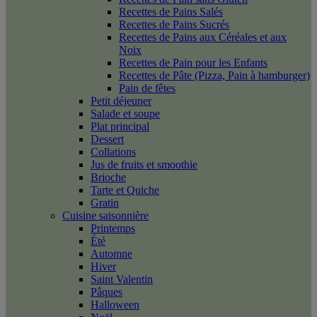
Recettes de Pains Salés
Recettes de Pains Sucrés
Recettes de Pains aux Céréales et aux
Noix
Recettes de Pain pour les Enfants
Recettes de Pâte (Pizza, Pain à hamburger)
Pain de fêtes
Petit déjeuner
Salade et soupe
Plat principal
Dessert
Collations
Jus de fruits et smoothie
Brioche
Tarte et Quiche
Gratin
Cuisine saisonnière
Printemps
Été
Automne
Hiver
Saint Valentin
Pâques
Halloween