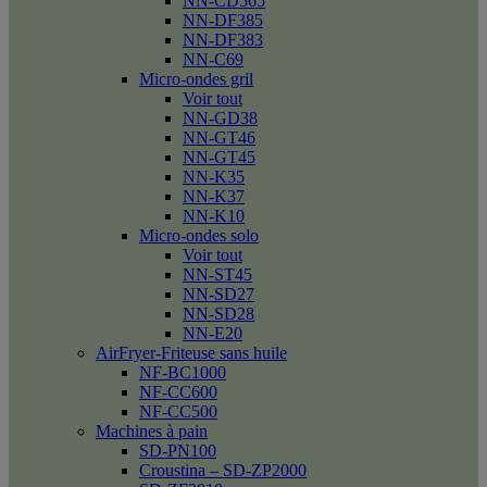
NN-CD565
NN-DF385
NN-DF383
NN-C69
Micro-ondes gril
Voir tout
NN-GD38
NN-GT46
NN-GT45
NN-K35
NN-K37
NN-K10
Micro-ondes solo
Voir tout
NN-ST45
NN-SD27
NN-SD28
NN-E20
AirFryer-Friteuse sans huile
NF-BC1000
NF-CC600
NF-CC500
Machines à pain
SD-PN100
Croustina – SD-ZP2000