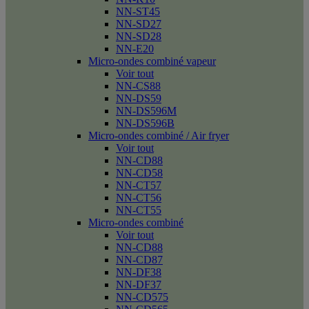
NN-ST45
NN-SD27
NN-SD28
NN-E20
Micro-ondes combiné vapeur
Voir tout
NN-CS88
NN-DS59
NN-DS596M
NN-DS596B
Micro-ondes combiné / Air fryer
Voir tout
NN-CD88
NN-CD58
NN-CT57
NN-CT56
NN-CT55
Micro-ondes combiné
Voir tout
NN-CD88
NN-CD87
NN-DF38
NN-DF37
NN-CD575