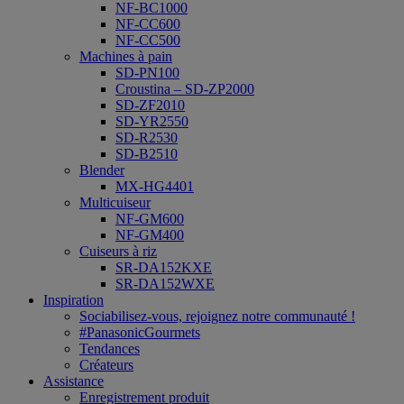
NF-BC1000
NF-CC600
NF-CC500
Machines à pain
SD-PN100
Croustina – SD-ZP2000
SD-ZF2010
SD-YR2550
SD-R2530
SD-B2510
Blender
MX-HG4401
Multicuiseur
NF-GM600
NF-GM400
Cuiseurs à riz
SR-DA152KXE
SR-DA152WXE
Inspiration
Sociabilisez-vous, rejoignez notre communauté !
#PanasonicGourmets
Tendances
Créateurs
Assistance
Enregistrement produit