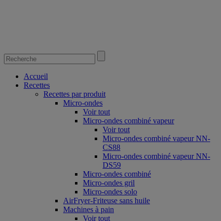
Accueil
Recettes
Recettes par produit
Micro-ondes
Voir tout
Micro-ondes combiné vapeur
Voir tout
Micro-ondes combiné vapeur NN-
CS88
Micro-ondes combiné vapeur NN-
DS59
Micro-ondes combiné
Micro-ondes gril
Micro-ondes solo
AirFryer-Friteuse sans huile
Machines à pain
Voir tout