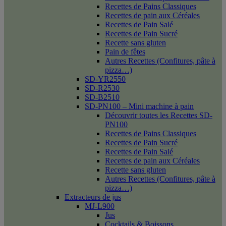
Recettes de Pains Classiques
Recettes de pain aux Céréales
Recettes de Pain Salé
Recettes de Pain Sucré
Recette sans gluten
Pain de fêtes
Autres Recettes (Confitures, pâte à
pizza…)
SD-YR2550
SD-R2530
SD-B2510
SD-PN100 – Mini machine à pain
Découvrir toutes les Recettes SD-
PN100
Recettes de Pains Classiques
Recettes de Pain Sucré
Recettes de Pain Salé
Recettes de pain aux Céréales
Recette sans gluten
Autres Recettes (Confitures, pâte à
pizza…)
Extracteurs de jus
MJ-L900
Jus
Cocktails & Boissons