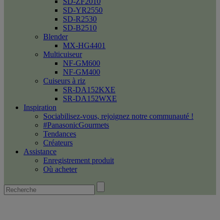
SD-ZF2010
SD-YR2550
SD-R2530
SD-B2510
Blender
MX-HG4401
Multicuiseur
NF-GM600
NF-GM400
Cuiseurs à riz
SR-DA152KXE
SR-DA152WXE
Inspiration
Sociabilisez-vous, rejoignez notre communauté !
#PanasonicGourmets
Tendances
Créateurs
Assistance
Enregistrement produit
Où acheter