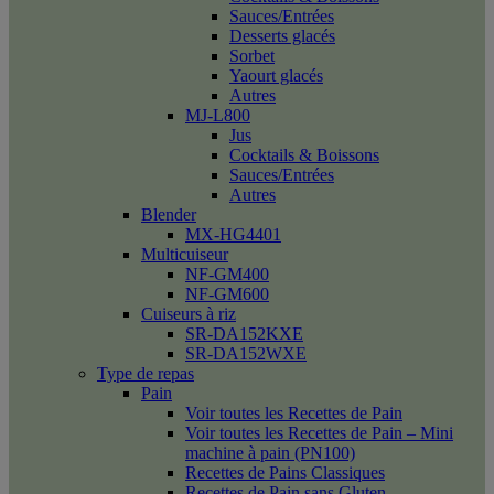
Sauces/Entrées
Desserts glacés
Sorbet
Yaourt glacés
Autres
MJ-L800
Jus
Cocktails & Boissons
Sauces/Entrées
Autres
Blender
MX-HG4401
Multicuiseur
NF-GM400
NF-GM600
Cuiseurs à riz
SR-DA152KXE
SR-DA152WXE
Type de repas
Pain
Voir toutes les Recettes de Pain
Voir toutes les Recettes de Pain – Mini
machine à pain (PN100)
Recettes de Pains Classiques
Recettes de Pain sans Gluten