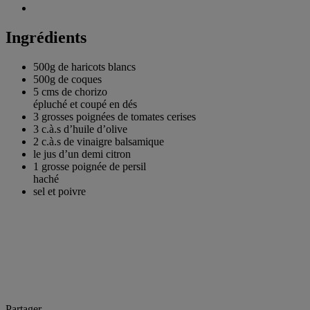
Ingrédients
500g de
haricots blancs
500g de
coques
5 cms de
chorizo
épluché et coupé en dés
3 grosses poignées de
tomates cerises
3 c.à.s
d’huile d’olive
2 c.à.s de
vinaigre balsamique
le jus d’un demi
citron
1 grosse poignée de
persil
haché
sel et poivre
Partager