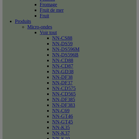
Fromage
Fruit de mer
Fruit
Produits
Micro-ondes
Voir tout
NN-CS88
NN-DS59
NN-DS596M
NN-DS596B
NN-CD88
NN-CD87
NN-GD38
NN-DF38
NN-DF37
NN-CD575
NN-CD565
NN-DF385
NN-DF383
NN-C69
NN-GT46
NN-GT45
NN-K35
NN-K37
NN-K10