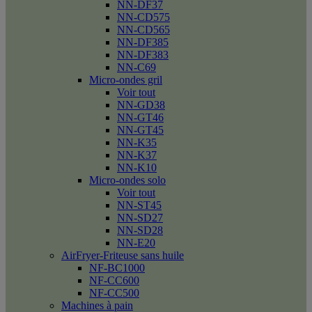
NN-DF37
NN-CD575
NN-CD565
NN-DF385
NN-DF383
NN-C69
Micro-ondes gril
Voir tout
NN-GD38
NN-GT46
NN-GT45
NN-K35
NN-K37
NN-K10
Micro-ondes solo
Voir tout
NN-ST45
NN-SD27
NN-SD28
NN-E20
AirFryer-Friteuse sans huile
NF-BC1000
NF-CC600
NF-CC500
Machines à pain