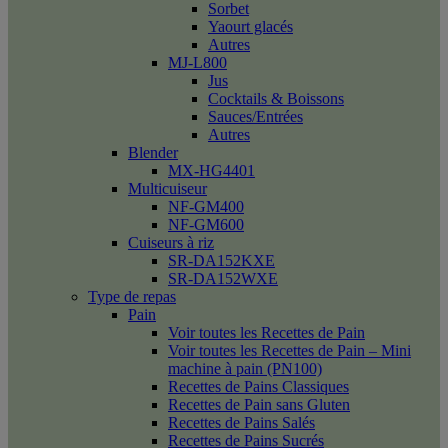
Sorbet
Yaourt glacés
Autres
MJ-L800
Jus
Cocktails & Boissons
Sauces/Entrées
Autres
Blender
MX-HG4401
Multicuiseur
NF-GM400
NF-GM600
Cuiseurs à riz
SR-DA152KXE
SR-DA152WXE
Type de repas
Pain
Voir toutes les Recettes de Pain
Voir toutes les Recettes de Pain – Mini
machine à pain (PN100)
Recettes de Pains Classiques
Recettes de Pain sans Gluten
Recettes de Pains Salés
Recettes de Pains Sucrés