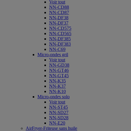
Voir tout
NN-CD88
NN-CD87
NN-DF38
NN-DF37
NN-CD575
NN-CD565
NN-DF385
NN-DF383
NN-C69
Micro-ondes gril
Voir tout
NN-GD38
NN-GT46
NN-GT45
NN-K35
NN-K37
NN-K10
Micro-ondes solo
Voir tout
NN-ST45
NN-SD27
NN-SD28
NN-E20
AirFryer-Friteuse sans huile