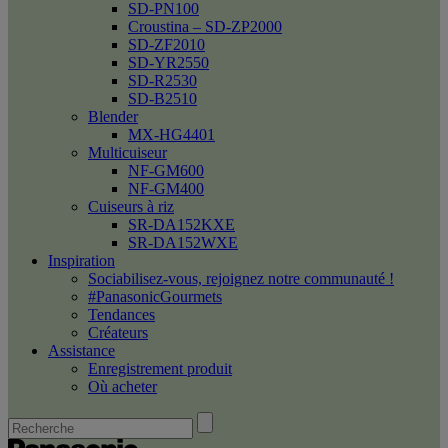
SD-PN100
Croustina – SD-ZP2000
SD-ZF2010
SD-YR2550
SD-R2530
SD-B2510
Blender
MX-HG4401
Multicuiseur
NF-GM600
NF-GM400
Cuiseurs à riz
SR-DA152KXE
SR-DA152WXE
Inspiration
Sociabilisez-vous, rejoignez notre communauté !
#PanasonicGourmets
Tendances
Créateurs
Assistance
Enregistrement produit
Où acheter