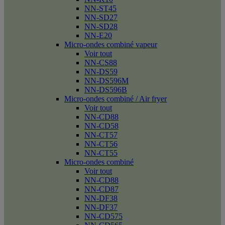
NN-ST45
NN-SD27
NN-SD28
NN-E20
Micro-ondes combiné vapeur
Voir tout
NN-CS88
NN-DS59
NN-DS596M
NN-DS596B
Micro-ondes combiné / Air fryer
Voir tout
NN-CD88
NN-CD58
NN-CT57
NN-CT56
NN-CT55
Micro-ondes combiné
Voir tout
NN-CD88
NN-CD87
NN-DF38
NN-DF37
NN-CD575