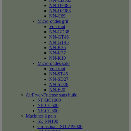
NN-CD565
NN-DF385
NN-DF383
NN-C69
Micro-ondes gril
Voir tout
NN-GD38
NN-GT46
NN-GT45
NN-K35
NN-K37
NN-K10
Micro-ondes solo
Voir tout
NN-ST45
NN-SD27
NN-SD28
NN-E20
AirFryer-Friteuse sans huile
NF-BC1000
NF-CC600
NF-CC500
Machines à pain
SD-PN100
Croustina – SD-ZP2000