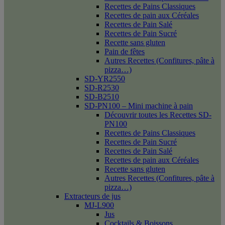
Recettes de Pains Classiques
Recettes de pain aux Céréales
Recettes de Pain Salé
Recettes de Pain Sucré
Recette sans gluten
Pain de fêtes
Autres Recettes (Confitures, pâte à
pizza…)
SD-YR2550
SD-R2530
SD-B2510
SD-PN100 – Mini machine à pain
Découvrir toutes les Recettes SD-
PN100
Recettes de Pains Classiques
Recettes de Pain Sucré
Recettes de Pain Salé
Recettes de pain aux Céréales
Recette sans gluten
Autres Recettes (Confitures, pâte à
pizza…)
Extracteurs de jus
MJ-L900
Jus
Cocktails & Boissons