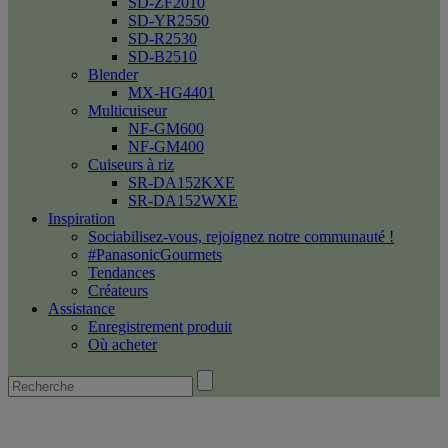
SD-ZF2010
SD-YR2550
SD-R2530
SD-B2510
Blender
MX-HG4401
Multicuiseur
NF-GM600
NF-GM400
Cuiseurs à riz
SR-DA152KXE
SR-DA152WXE
Inspiration
Sociabilisez-vous, rejoignez notre communauté !
#PanasonicGourmets
Tendances
Créateurs
Assistance
Enregistrement produit
Où acheter