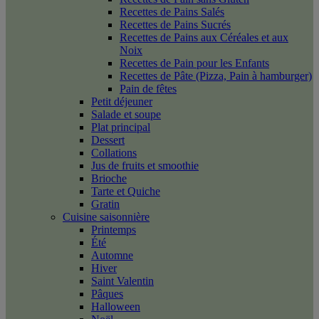
Recettes de Pains Salés
Recettes de Pains Sucrés
Recettes de Pains aux Céréales et aux
Noix
Recettes de Pain pour les Enfants
Recettes de Pâte (Pizza, Pain à hamburger)
Pain de fêtes
Petit déjeuner
Salade et soupe
Plat principal
Dessert
Collations
Jus de fruits et smoothie
Brioche
Tarte et Quiche
Gratin
Cuisine saisonnière
Printemps
Été
Automne
Hiver
Saint Valentin
Pâques
Halloween