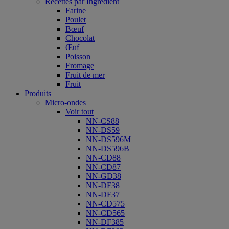
Recettes par Ingrédient
Farine
Poulet
Bœuf
Chocolat
Œuf
Poisson
Fromage
Fruit de mer
Fruit
Produits
Micro-ondes
Voir tout
NN-CS88
NN-DS59
NN-DS596M
NN-DS596B
NN-CD88
NN-CD87
NN-GD38
NN-DF38
NN-DF37
NN-CD575
NN-CD565
NN-DF385