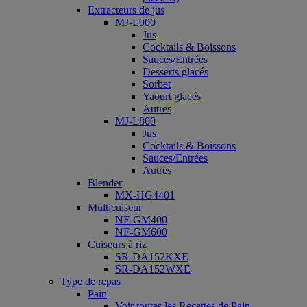
Extracteurs de jus
MJ-L900
Jus
Cocktails & Boissons
Sauces/Entrées
Desserts glacés
Sorbet
Yaourt glacés
Autres
MJ-L800
Jus
Cocktails & Boissons
Sauces/Entrées
Autres
Blender
MX-HG4401
Multicuiseur
NF-GM400
NF-GM600
Cuiseurs à riz
SR-DA152KXE
SR-DA152WXE
Type de repas
Pain
Voir toutes les Recettes de Pain