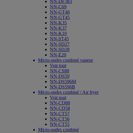
NN-DF383
NN-C69
NN-GT46
NN-GT45
NN-K35
NN-K37
NN-K10
NN-ST45
NN-SD27
NN-SD28
NN-E20
Micro-ondes combiné vapeur
Voir tout
NN-CS88
NN-DS59
NN-DS596M
NN-DS596B
Micro-ondes combiné / Air fryer
Voir tout
NN-CD88
NN-CD58
NN-CT57
NN-CT56
NN-CT55
Micro-ondes combiné