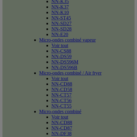
NN-K35
NN-K37
NN-K10
NN-ST45
NN-SD27
NN-SD28
NN-E20
Micro-ondes combiné vapeur
Voir tout
NN-CS88
NN-DS59
NN-DS596M
NN-DS596B
Micro-ondes combiné / Air fryer
Voir tout
NN-CD88
NN-CD58
NN-CT57
NN-CT56
NN-CT55
Micro-ondes combiné
Voir tout
NN-CD88
NN-CD87
NN-DF38