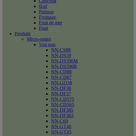
Chocolat
Œuf
Poisson
Fromage
Fruit de mer
Fruit
Produits
Micro-ondes
Voir tout
NN-CS88
NN-DS59
NN-DS596M
NN-DS596B
NN-CD88
NN-CD87
NN-GD38
NN-DF38
NN-DF37
NN-CD575
NN-CD565
NN-DF385
NN-DF383
NN-C69
NN-GT46
NN-GT45