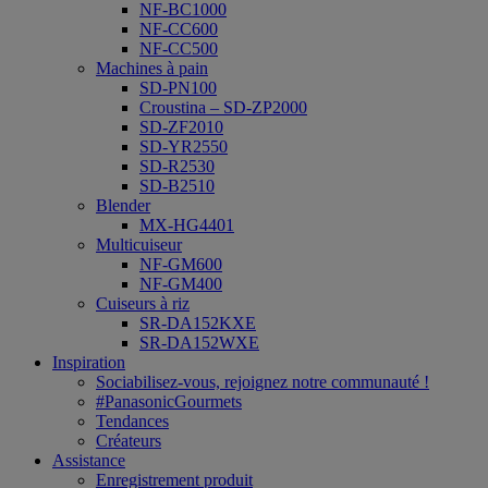
NF-BC1000
NF-CC600
NF-CC500
Machines à pain
SD-PN100
Croustina – SD-ZP2000
SD-ZF2010
SD-YR2550
SD-R2530
SD-B2510
Blender
MX-HG4401
Multicuiseur
NF-GM600
NF-GM400
Cuiseurs à riz
SR-DA152KXE
SR-DA152WXE
Inspiration
Sociabilisez-vous, rejoignez notre communauté !
#PanasonicGourmets
Tendances
Créateurs
Assistance
Enregistrement produit