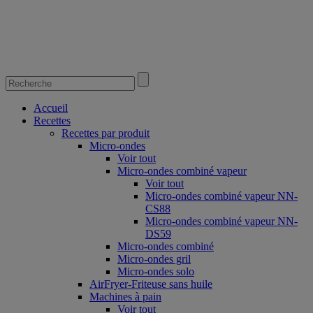
Accueil
Recettes
Recettes par produit
Micro-ondes
Voir tout
Micro-ondes combiné vapeur
Voir tout
Micro-ondes combiné vapeur NN-
CS88
Micro-ondes combiné vapeur NN-
DS59
Micro-ondes combiné
Micro-ondes gril
Micro-ondes solo
AirFryer-Friteuse sans huile
Machines à pain
Voir tout