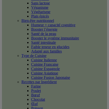
Sans lactose
Véganisme
Végétarisme
Plats épicés
Bien-être nutritionnel
Humeur + capacité cognitive
Booster l’énergie
Santé de la peau
Booster le système immunitaire
Santé intestinale
Faible teneur en glucides
Adapté aux familles
Type de Cuisine
Cuisine Italienne
Cuisine Française
Cuisine Espagnole
Cuisine Asiatique
Cuisine Fusion Japonaise
Recettes par Ingrédient
Farine
Poulet
Bœuf
Chocolat
Œuf
Poisson