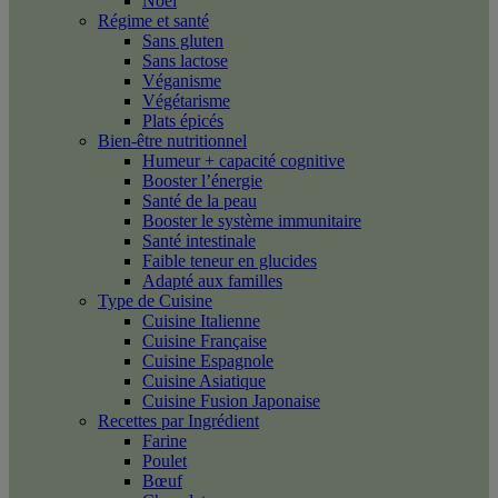
Noël
Régime et santé
Sans gluten
Sans lactose
Véganisme
Végétarisme
Plats épicés
Bien-être nutritionnel
Humeur + capacité cognitive
Booster l’énergie
Santé de la peau
Booster le système immunitaire
Santé intestinale
Faible teneur en glucides
Adapté aux familles
Type de Cuisine
Cuisine Italienne
Cuisine Française
Cuisine Espagnole
Cuisine Asiatique
Cuisine Fusion Japonaise
Recettes par Ingrédient
Farine
Poulet
Bœuf