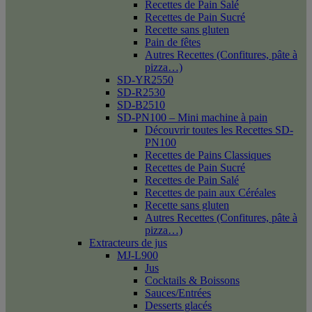
Recettes de Pain Salé
Recettes de Pain Sucré
Recette sans gluten
Pain de fêtes
Autres Recettes (Confitures, pâte à
pizza…)
SD-YR2550
SD-R2530
SD-B2510
SD-PN100 – Mini machine à pain
Découvrir toutes les Recettes SD-
PN100
Recettes de Pains Classiques
Recettes de Pain Sucré
Recettes de Pain Salé
Recettes de pain aux Céréales
Recette sans gluten
Autres Recettes (Confitures, pâte à
pizza…)
Extracteurs de jus
MJ-L900
Jus
Cocktails & Boissons
Sauces/Entrées
Desserts glacés