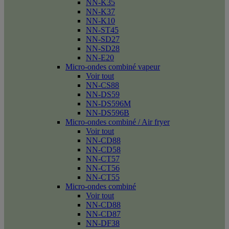
NN-K35
NN-K37
NN-K10
NN-ST45
NN-SD27
NN-SD28
NN-E20
Micro-ondes combiné vapeur
Voir tout
NN-CS88
NN-DS59
NN-DS596M
NN-DS596B
Micro-ondes combiné / Air fryer
Voir tout
NN-CD88
NN-CD58
NN-CT57
NN-CT56
NN-CT55
Micro-ondes combiné
Voir tout
NN-CD88
NN-CD87
NN-DF38