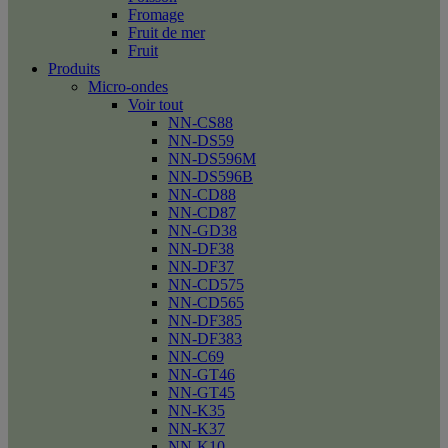
Fromage
Fruit de mer
Fruit
Produits
Micro-ondes
Voir tout
NN-CS88
NN-DS59
NN-DS596M
NN-DS596B
NN-CD88
NN-CD87
NN-GD38
NN-DF38
NN-DF37
NN-CD575
NN-CD565
NN-DF385
NN-DF383
NN-C69
NN-GT46
NN-GT45
NN-K35
NN-K37
NN-K10