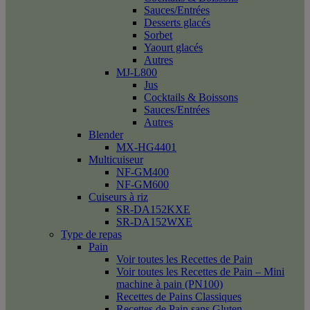
Sauces/Entrées
Desserts glacés
Sorbet
Yaourt glacés
Autres
MJ-L800
Jus
Cocktails & Boissons
Sauces/Entrées
Autres
Blender
MX-HG4401
Multicuiseur
NF-GM400
NF-GM600
Cuiseurs à riz
SR-DA152KXE
SR-DA152WXE
Type de repas
Pain
Voir toutes les Recettes de Pain
Voir toutes les Recettes de Pain – Mini
machine à pain (PN100)
Recettes de Pains Classiques
Recettes de Pain sans Gluten