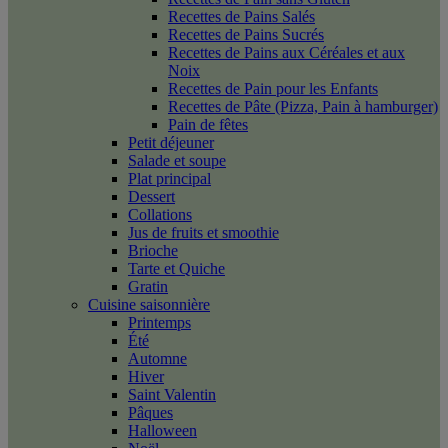
Recettes de Pains Salés
Recettes de Pains Sucrés
Recettes de Pains aux Céréales et aux
Noix
Recettes de Pain pour les Enfants
Recettes de Pâte (Pizza, Pain à hamburger)
Pain de fêtes
Petit déjeuner
Salade et soupe
Plat principal
Dessert
Collations
Jus de fruits et smoothie
Brioche
Tarte et Quiche
Gratin
Cuisine saisonnière
Printemps
Été
Automne
Hiver
Saint Valentin
Pâques
Halloween