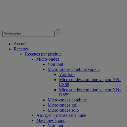
Accueil
Recettes
Recettes par produit
Micro-ondes
Voir tout
Micro-ondes combiné vapeur
Voir tout
Micro-ondes combiné vapeur NN-
CS88
Micro-ondes combiné vapeur NN-
DS59
Micro-ondes combiné
Micro-ondes gril
Micro-ondes solo
AirFryer-Friteuse sans huile
Machines à pain
Voir tout