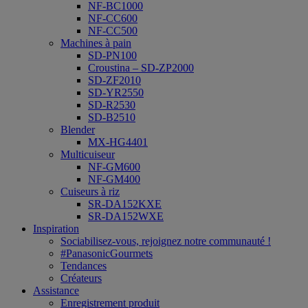
NF-BC1000
NF-CC600
NF-CC500
Machines à pain
SD-PN100
Croustina – SD-ZP2000
SD-ZF2010
SD-YR2550
SD-R2530
SD-B2510
Blender
MX-HG4401
Multicuiseur
NF-GM600
NF-GM400
Cuiseurs à riz
SR-DA152KXE
SR-DA152WXE
Inspiration
Sociabilisez-vous, rejoignez notre communauté !
#PanasonicGourmets
Tendances
Créateurs
Assistance
Enregistrement produit