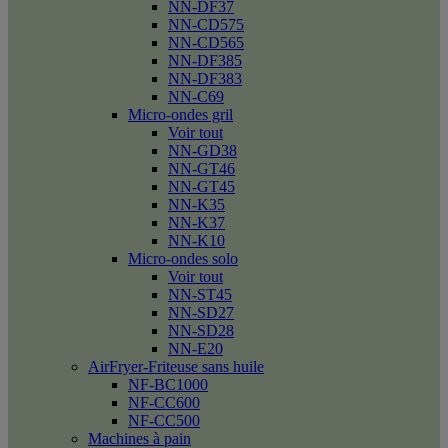
NN-DF37
NN-CD575
NN-CD565
NN-DF385
NN-DF383
NN-C69
Micro-ondes gril
Voir tout
NN-GD38
NN-GT46
NN-GT45
NN-K35
NN-K37
NN-K10
Micro-ondes solo
Voir tout
NN-ST45
NN-SD27
NN-SD28
NN-E20
AirFryer-Friteuse sans huile
NF-BC1000
NF-CC600
NF-CC500
Machines à pain