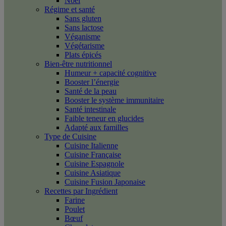
Noël
Régime et santé
Sans gluten
Sans lactose
Véganisme
Végétarisme
Plats épicés
Bien-être nutritionnel
Humeur + capacité cognitive
Booster l’énergie
Santé de la peau
Booster le système immunitaire
Santé intestinale
Faible teneur en glucides
Adapté aux familles
Type de Cuisine
Cuisine Italienne
Cuisine Française
Cuisine Espagnole
Cuisine Asiatique
Cuisine Fusion Japonaise
Recettes par Ingrédient
Farine
Poulet
Bœuf