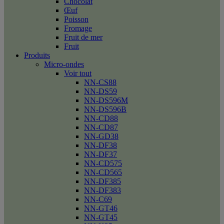
Chocolat
Œuf
Poisson
Fromage
Fruit de mer
Fruit
Produits
Micro-ondes
Voir tout
NN-CS88
NN-DS59
NN-DS596M
NN-DS596B
NN-CD88
NN-CD87
NN-GD38
NN-DF38
NN-DF37
NN-CD575
NN-CD565
NN-DF385
NN-DF383
NN-C69
NN-GT46
NN-GT45