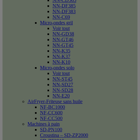
NN-CD565
NN-DF385
NN-DF383
NN-C69
Micro-ondes gril
Voir tout
NN-GD38
NN-GT46
NN-GT45
NN-K35
NN-K37
NN-K10
Micro-ondes solo
Voir tout
NN-ST45
NN-SD27
NN-SD28
NN-E20
AirFryer-Friteuse sans huile
NF-BC1000
NF-CC600
NF-CC500
Machines à pain
SD-PN100
Croustina – SD-ZP2000