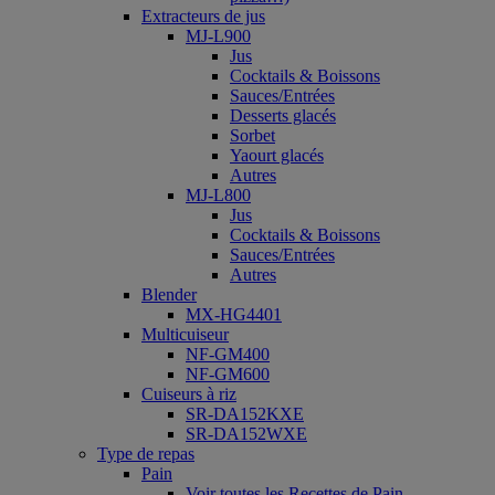
Extracteurs de jus
MJ-L900
Jus
Cocktails & Boissons
Sauces/Entrées
Desserts glacés
Sorbet
Yaourt glacés
Autres
MJ-L800
Jus
Cocktails & Boissons
Sauces/Entrées
Autres
Blender
MX-HG4401
Multicuiseur
NF-GM400
NF-GM600
Cuiseurs à riz
SR-DA152KXE
SR-DA152WXE
Type de repas
Pain
Voir toutes les Recettes de Pain