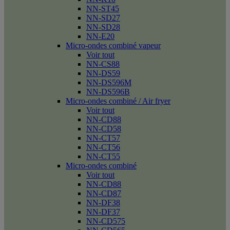
NN-ST45
NN-SD27
NN-SD28
NN-E20
Micro-ondes combiné vapeur
Voir tout
NN-CS88
NN-DS59
NN-DS596M
NN-DS596B
Micro-ondes combiné / Air fryer
Voir tout
NN-CD88
NN-CD58
NN-CT57
NN-CT56
NN-CT55
Micro-ondes combiné
Voir tout
NN-CD88
NN-CD87
NN-DF38
NN-DF37
NN-CD575