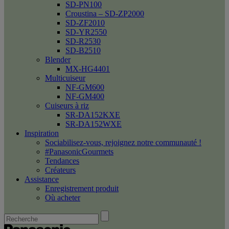
SD-PN100
Croustina – SD-ZP2000
SD-ZF2010
SD-YR2550
SD-R2530
SD-B2510
Blender
MX-HG4401
Multicuiseur
NF-GM600
NF-GM400
Cuiseurs à riz
SR-DA152KXE
SR-DA152WXE
Inspiration
Sociabilisez-vous, rejoignez notre communauté !
#PanasonicGourmets
Tendances
Créateurs
Assistance
Enregistrement produit
Où acheter