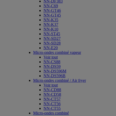
NN-DF383
NN-C69
NN-GT46
NN-GT45
NN-K35
NN-K37
NN-K10
NN-ST45
NN-SD27
NN-SD28
NN-E20
Micro-ondes combiné vapeur
Voir tout
NN-CS88
NN-DS59
NN-DS596M
NN-DS596B
Micro-ondes combiné / Air fryer
Voir tout
NN-CD88
NN-CD58
NN-CT57
NN-CT56
NN-CT55
Micro-ondes combiné