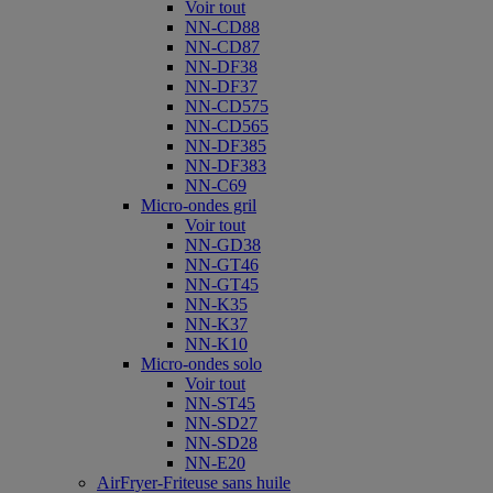
Voir tout
NN-CD88
NN-CD87
NN-DF38
NN-DF37
NN-CD575
NN-CD565
NN-DF385
NN-DF383
NN-C69
Micro-ondes gril
Voir tout
NN-GD38
NN-GT46
NN-GT45
NN-K35
NN-K37
NN-K10
Micro-ondes solo
Voir tout
NN-ST45
NN-SD27
NN-SD28
NN-E20
AirFryer-Friteuse sans huile