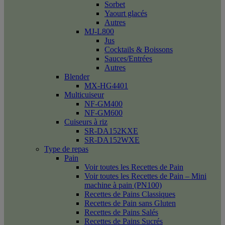
Sorbet
Yaourt glacés
Autres
MJ-L800
Jus
Cocktails & Boissons
Sauces/Entrées
Autres
Blender
MX-HG4401
Multicuiseur
NF-GM400
NF-GM600
Cuiseurs à riz
SR-DA152KXE
SR-DA152WXE
Type de repas
Pain
Voir toutes les Recettes de Pain
Voir toutes les Recettes de Pain – Mini
machine à pain (PN100)
Recettes de Pains Classiques
Recettes de Pain sans Gluten
Recettes de Pains Salés
Recettes de Pains Sucrés