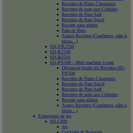
Recettes de Pains Classiques
Recettes de pain aux Céréales
Recettes de Pain Salé
Recettes de Pain Sucré
Recette sans gluten
Pain de fêtes
Autres Recettes (Confitures, pâte à
pizza…)
SD-YR2550
SD-R2530
SD-B2510
SD-PN100 – Mini machine à pain
Découvrir toutes les Recettes SD-
PN100
Recettes de Pains Classiques
Recettes de Pain Sucré
Recettes de Pain Salé
Recettes de pain aux Céréales
Recette sans gluten
Autres Recettes (Confitures, pâte à
pizza…)
Extracteurs de jus
MJ-L900
Jus
Cocktails & Boissons