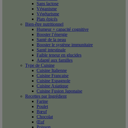
Sans lactose
Véganisme
Végétarisme
Plats épicés
Bien-être nutritionnel
Humeur + capacité cognitive
Booster l’énergie
Santé de la peau
Booster le système immunitaire
Santé intestinale
Faible teneur en glucides
Adapté aux familles
Type de Cuisine
Cuisine Italienne
Cuisine Française
Cuisine Espagnole
Cuisine Asiatique
Cuisine Fusion Japonaise
Recettes par Ingrédient
Farine
Poulet
Bœuf
Chocolat
Œuf
Poisson