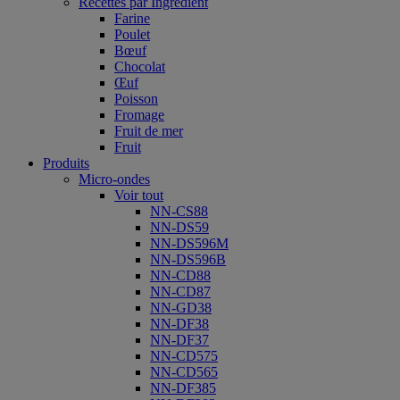
Recettes par Ingrédient
Farine
Poulet
Bœuf
Chocolat
Œuf
Poisson
Fromage
Fruit de mer
Fruit
Produits
Micro-ondes
Voir tout
NN-CS88
NN-DS59
NN-DS596M
NN-DS596B
NN-CD88
NN-CD87
NN-GD38
NN-DF38
NN-DF37
NN-CD575
NN-CD565
NN-DF385