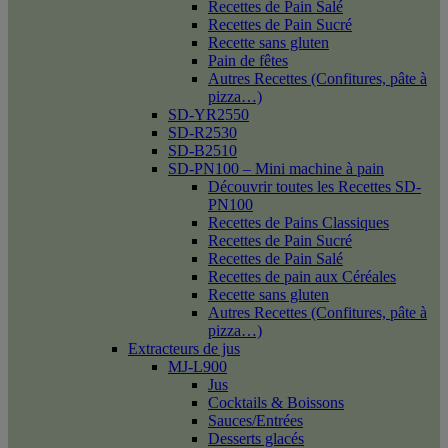
Recettes de Pain Salé
Recettes de Pain Sucré
Recette sans gluten
Pain de fêtes
Autres Recettes (Confitures, pâte à
pizza…)
SD-YR2550
SD-R2530
SD-B2510
SD-PN100 – Mini machine à pain
Découvrir toutes les Recettes SD-
PN100
Recettes de Pains Classiques
Recettes de Pain Sucré
Recettes de Pain Salé
Recettes de pain aux Céréales
Recette sans gluten
Autres Recettes (Confitures, pâte à
pizza…)
Extracteurs de jus
MJ-L900
Jus
Cocktails & Boissons
Sauces/Entrées
Desserts glacés