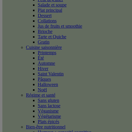
Salade et soupe
Plat principal
Dessert
Collations
Jus de fruits et smoothie
Brioche
Tarte et Quiche
Gratin
Cuisine saisonnière
Printemps
Été
Automne
Hiver
Saint Valentin
Pâques
Halloween
Noël
Régime et santé
Sans gluten
Sans lactose
Véganisme
Végétarisme
Plats épicés
Bien-être nutritionnel