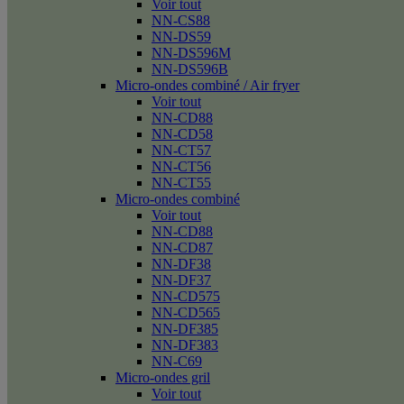
Voir tout
NN-CS88
NN-DS59
NN-DS596M
NN-DS596B
Micro-ondes combiné / Air fryer
Voir tout
NN-CD88
NN-CD58
NN-CT57
NN-CT56
NN-CT55
Micro-ondes combiné
Voir tout
NN-CD88
NN-CD87
NN-DF38
NN-DF37
NN-CD575
NN-CD565
NN-DF385
NN-DF383
NN-C69
Micro-ondes gril
Voir tout