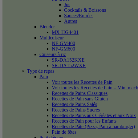
Jus
Cocktails & Boissons
Sauces/Entrées
Autres
Blender
MX-HG4401
Multicuiseur
NF-GM400
NF-GM600
Cuiseurs à riz
SR-DA152KXE
SR-DA152WXE
Type de repas
Pain
Voir toutes les Recettes de Pain
Voir toutes les Recettes de Pain – Mini mac
Recettes de Pains Classiques
Recettes de Pain sans Gluten
Recettes de Pains Salés
Recettes de Pains Sucrés
Recettes de Pains aux Céréales et aux Noix
Recettes de Pain pour les Enfants
Recettes de Pâte (Pizza, Pain à hamburger)
Pain de fêtes
Petit déjeuner