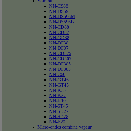
Voir tout
NN-CS88
NN-DS59
NN-DS596M
NN-DS596B
NN-CD88
NN-CD87
NN-GD38
NN-DF38
NN-DF37
NN-CD575
NN-CD565
NN-DF385
NN-DF383
NN-C69
NN-GT46
NN-GT45
NN-K35
NN-K37
NN-K10
NN-ST45
NN-SD27
NN-SD28
NN-E20
Micro-ondes combiné vapeur