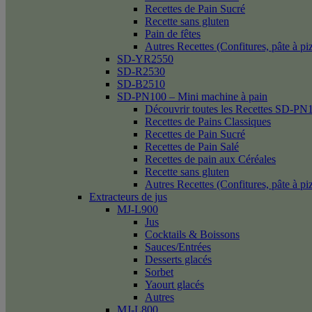
Recettes de Pain Sucré
Recette sans gluten
Pain de fêtes
Autres Recettes (Confitures, pâte à p
SD-YR2550
SD-R2530
SD-B2510
SD-PN100 – Mini machine à pain
Découvrir toutes les Recettes SD-PN
Recettes de Pains Classiques
Recettes de Pain Sucré
Recettes de Pain Salé
Recettes de pain aux Céréales
Recette sans gluten
Autres Recettes (Confitures, pâte à p
Extracteurs de jus
MJ-L900
Jus
Cocktails & Boissons
Sauces/Entrées
Desserts glacés
Sorbet
Yaourt glacés
Autres
MJ-L800