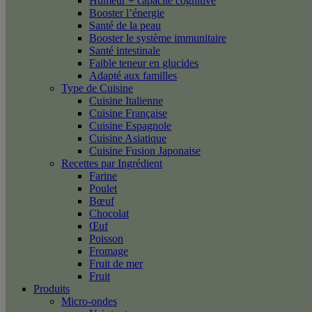
Humeur + capacité cognitive
Booster l’énergie
Santé de la peau
Booster le système immunitaire
Santé intestinale
Faible teneur en glucides
Adapté aux familles
Type de Cuisine
Cuisine Italienne
Cuisine Française
Cuisine Espagnole
Cuisine Asiatique
Cuisine Fusion Japonaise
Recettes par Ingrédient
Farine
Poulet
Bœuf
Chocolat
Œuf
Poisson
Fromage
Fruit de mer
Fruit
Produits
Micro-ondes