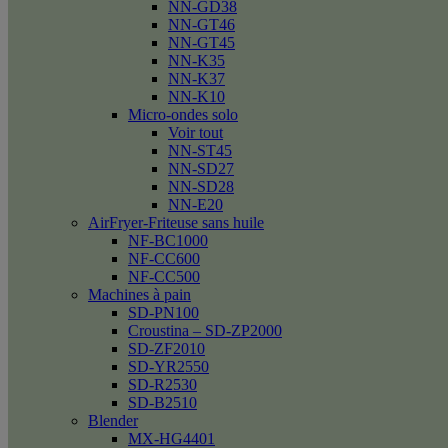
NN-GD38
NN-GT46
NN-GT45
NN-K35
NN-K37
NN-K10
Micro-ondes solo
Voir tout
NN-ST45
NN-SD27
NN-SD28
NN-E20
AirFryer-Friteuse sans huile
NF-BC1000
NF-CC600
NF-CC500
Machines à pain
SD-PN100
Croustina – SD-ZP2000
SD-ZF2010
SD-YR2550
SD-R2530
SD-B2510
Blender
MX-HG4401