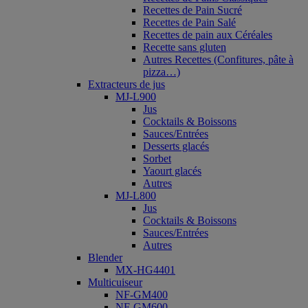
Recettes de Pain Sucré
Recettes de Pain Salé
Recettes de pain aux Céréales
Recette sans gluten
Autres Recettes (Confitures, pâte à
pizza…)
Extracteurs de jus
MJ-L900
Jus
Cocktails & Boissons
Sauces/Entrées
Desserts glacés
Sorbet
Yaourt glacés
Autres
MJ-L800
Jus
Cocktails & Boissons
Sauces/Entrées
Autres
Blender
MX-HG4401
Multicuiseur
NF-GM400
NF-GM600