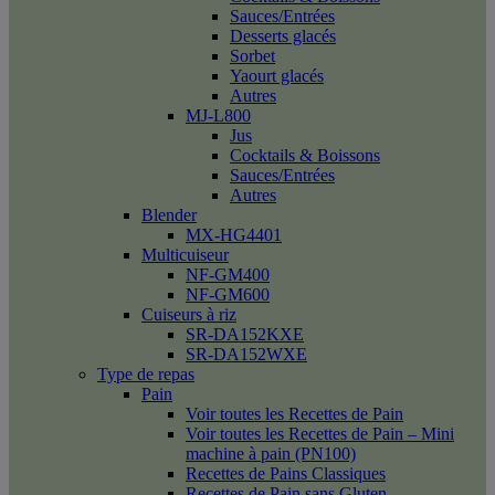
Sauces/Entrées
Desserts glacés
Sorbet
Yaourt glacés
Autres
MJ-L800
Jus
Cocktails & Boissons
Sauces/Entrées
Autres
Blender
MX-HG4401
Multicuiseur
NF-GM400
NF-GM600
Cuiseurs à riz
SR-DA152KXE
SR-DA152WXE
Type de repas
Pain
Voir toutes les Recettes de Pain
Voir toutes les Recettes de Pain – Mini
machine à pain (PN100)
Recettes de Pains Classiques
Recettes de Pain sans Gluten