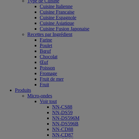
Type de Cuisine
Cuisine Italienne
Cuisine Française
Cuisine Espagnole
Cuisine Asiatique
Cuisine Fusion Japonaise
Recettes par Ingrédient
Farine
Poulet
Bœuf
Chocolat
Œuf
Poisson
Fromage
Fruit de mer
Fruit
Produits
Micro-ondes
Voir tout
NN-CS88
NN-DS59
NN-DS596M
NN-DS596B
NN-CD88
NN-CD87