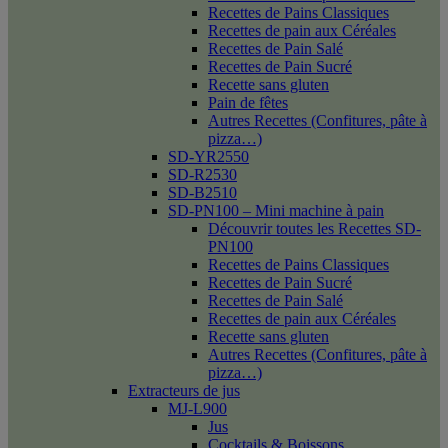
Recettes de Pains Classiques
Recettes de pain aux Céréales
Recettes de Pain Salé
Recettes de Pain Sucré
Recette sans gluten
Pain de fêtes
Autres Recettes (Confitures, pâte à
pizza…)
SD-YR2550
SD-R2530
SD-B2510
SD-PN100 – Mini machine à pain
Découvrir toutes les Recettes SD-
PN100
Recettes de Pains Classiques
Recettes de Pain Sucré
Recettes de Pain Salé
Recettes de pain aux Céréales
Recette sans gluten
Autres Recettes (Confitures, pâte à
pizza…)
Extracteurs de jus
MJ-L900
Jus
Cocktails & Boissons