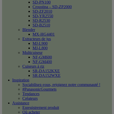
SD-PN100
Croustina – SD-ZP2000
SD-ZF2010
SD-YR2550
SD-R2530
SD-B2510
Blender
MX-HG4401
Extracteurs de jus
MJ-L900
MJ-L800
Multicuiseur
NF-GM600
NF-GM400
Cuiseurs à riz
SR-DA152KXE
SR-DA152WXE
Inspiration
Sociabilisez-vous, rejoignez notre communauté !
#PanasonicGourmets
Tendances
Créateurs
Assistance
Enregistrement produit
Où acheter