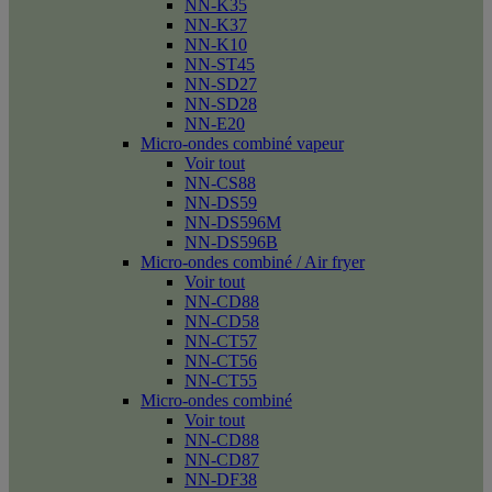
NN-K35
NN-K37
NN-K10
NN-ST45
NN-SD27
NN-SD28
NN-E20
Micro-ondes combiné vapeur
Voir tout
NN-CS88
NN-DS59
NN-DS596M
NN-DS596B
Micro-ondes combiné / Air fryer
Voir tout
NN-CD88
NN-CD58
NN-CT57
NN-CT56
NN-CT55
Micro-ondes combiné
Voir tout
NN-CD88
NN-CD87
NN-DF38