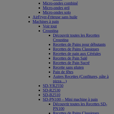
Micro-ondes combiné
Micro-ondes gril
Micro-ondes solo
AirFryer-Friteuse sans huile
Machines à pain
Voir tout
Croustina
Découvrir toutes les Recettes
Croustina
Recettes de Pains pour débutants
Recettes de Pains Classiques
Recettes de pain aux Céréales
Recettes de Pain Salé
Recettes de Pain Sucré
Recette sans gluten
Pain de fêtes
Autres Recettes (Confitures, pâte à
pizza…)
SD-YR2550
SD-R2530
SD-B2510
SD-PN100 – Mini machine à pain
Découvrir toutes les Recettes SD-
PN100
Recettes de Pains Classiques