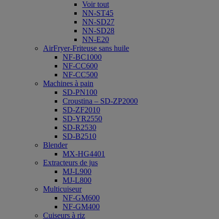
Voir tout
NN-ST45
NN-SD27
NN-SD28
NN-E20
AirFryer-Friteuse sans huile
NF-BC1000
NF-CC600
NF-CC500
Machines à pain
SD-PN100
Croustina – SD-ZP2000
SD-ZF2010
SD-YR2550
SD-R2530
SD-B2510
Blender
MX-HG4401
Extracteurs de jus
MJ-L900
MJ-L800
Multicuiseur
NF-GM600
NF-GM400
Cuiseurs à riz