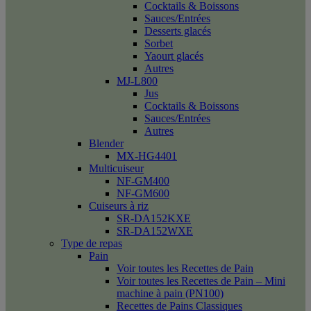
Cocktails & Boissons
Sauces/Entrées
Desserts glacés
Sorbet
Yaourt glacés
Autres
MJ-L800
Jus
Cocktails & Boissons
Sauces/Entrées
Autres
Blender
MX-HG4401
Multicuiseur
NF-GM400
NF-GM600
Cuiseurs à riz
SR-DA152KXE
SR-DA152WXE
Type de repas
Pain
Voir toutes les Recettes de Pain
Voir toutes les Recettes de Pain – Mini
machine à pain (PN100)
Recettes de Pains Classiques