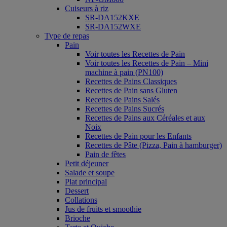
Cuiseurs à riz
SR-DA152KXE
SR-DA152WXE
Type de repas
Pain
Voir toutes les Recettes de Pain
Voir toutes les Recettes de Pain – Mini
machine à pain (PN100)
Recettes de Pains Classiques
Recettes de Pain sans Gluten
Recettes de Pains Salés
Recettes de Pains Sucrés
Recettes de Pains aux Céréales et aux
Noix
Recettes de Pain pour les Enfants
Recettes de Pâte (Pizza, Pain à hamburger)
Pain de fêtes
Petit déjeuner
Salade et soupe
Plat principal
Dessert
Collations
Jus de fruits et smoothie
Brioche