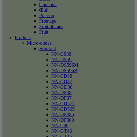
Chocolat
Œuf
Poisson
Fromage
Fruit de mer
Fruit
Produits
Micro-ondes
Voir tout
NN-CS88
NN-DS59
NN-DS596M
NN-DS596B
NN-CD88
NN-CD87
NN-GD38
NN-DF38
NN-DF37
NN-CD575
NN-CD565
NN-DF385
NN-DF383
NN-C69
NN-GT46
NN-GT45