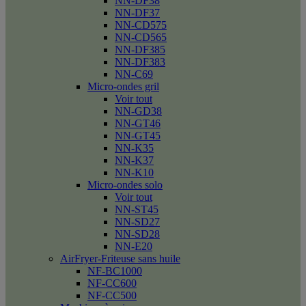
NN-DF38
NN-DF37
NN-CD575
NN-CD565
NN-DF385
NN-DF383
NN-C69
Micro-ondes gril
Voir tout
NN-GD38
NN-GT46
NN-GT45
NN-K35
NN-K37
NN-K10
Micro-ondes solo
Voir tout
NN-ST45
NN-SD27
NN-SD28
NN-E20
AirFryer-Friteuse sans huile
NF-BC1000
NF-CC600
NF-CC500