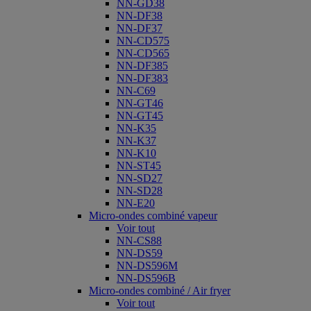
NN-GD38
NN-DF38
NN-DF37
NN-CD575
NN-CD565
NN-DF385
NN-DF383
NN-C69
NN-GT46
NN-GT45
NN-K35
NN-K37
NN-K10
NN-ST45
NN-SD27
NN-SD28
NN-E20
Micro-ondes combiné vapeur
Voir tout
NN-CS88
NN-DS59
NN-DS596M
NN-DS596B
Micro-ondes combiné / Air fryer
Voir tout