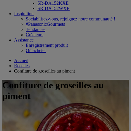
SR-DA152KXE
SR-DA152WXE
Inspiration
Sociabilisez-vous, rejoignez notre communauté !
#PanasonicGourmets
Tendances
Créateurs
Assistance
Enregistrement produit
Où acheter
Accueil
Recettes
Confiture de groseilles au piment
Confiture de groseilles au
piment