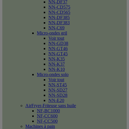
NN-DF37
NN-CD575
NN-CD565
NN-DF385
NN-DF383
NN-C69
Micro-ondes gril
Voir tout
NN-GD38
NN-GT46
NN-GT45
NN-K35
NN-K37
NN-K10
Micro-ondes solo
Voir tout
NN-ST45
NN-SD27
NN-SD28
NN-E20
AirFryer-Friteuse sans huile
NF-BC1000
NF-CC600
NF-CC500
Machines à pain