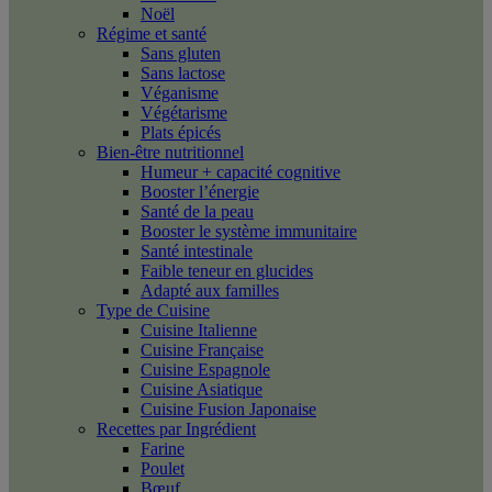
Noël
Régime et santé
Sans gluten
Sans lactose
Véganisme
Végétarisme
Plats épicés
Bien-être nutritionnel
Humeur + capacité cognitive
Booster l’énergie
Santé de la peau
Booster le système immunitaire
Santé intestinale
Faible teneur en glucides
Adapté aux familles
Type de Cuisine
Cuisine Italienne
Cuisine Française
Cuisine Espagnole
Cuisine Asiatique
Cuisine Fusion Japonaise
Recettes par Ingrédient
Farine
Poulet
Bœuf