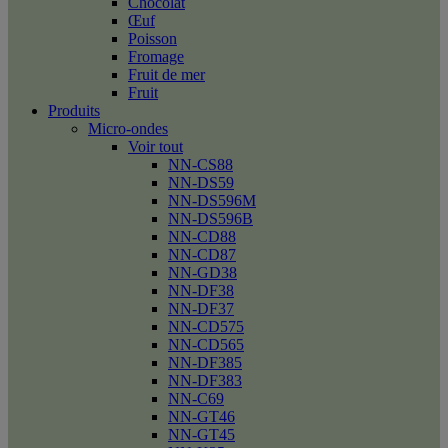
Chocolat
Œuf
Poisson
Fromage
Fruit de mer
Fruit
Produits
Micro-ondes
Voir tout
NN-CS88
NN-DS59
NN-DS596M
NN-DS596B
NN-CD88
NN-CD87
NN-GD38
NN-DF38
NN-DF37
NN-CD575
NN-CD565
NN-DF385
NN-DF383
NN-C69
NN-GT46
NN-GT45