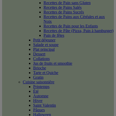
Recettes de Pain sans Gluten
Recettes de Pains Salés
Recettes de Pains Sucrés
Recettes de Pains aux Céréales et aux
Noix
Recettes de Pain pour les Enfants
Recettes de Pâte (Pizza, Pain à hamburger)
Pain de fêtes
Petit déjeuner
Salade et soupe
Plat principal
Dessert
Collations
Jus de fruits et smoothie
Brioche
Tarte et Quiche
Gratin
Cuisine saisonnière
Printemps
Été
Automne
Hiver
Saint Valentin
Pâques
Halloween