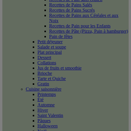
Recettes de Pains Salés
Recettes de Pains Sucrés
Recettes de Pains aux Céréales et aux
Noix
Recettes de Pain pour les Enfants
Recettes de Pâte (Pizza, Pain à hamburger)
Pain de fêtes
Petit déjeuner
Salade et soupe
Plat principal
Dessert
Collations
Jus de fruits et smoothie
Brioche
Tarte et Quiche
Gratin
Cuisine saisonnière
Printemps
Été
Automne
Hiver
Saint Valentin
Pâques
Halloween