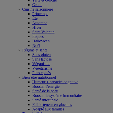
Tarte et Quiche
Gratin
Cuisine saisonnière
Printemps
Été
Automne
Hiver
Saint Valentin
Pâques
Halloween
Noël
Régime et santé
Sans gluten
Sans lactose
Véganisme
Végétarisme
Plats épicés
Bien-être nutritionnel
Humeur + capacité cognitive
Booster l’énergie
Santé de la peau
Booster le système immunitaire
Santé intestinale
Faible teneur en glucides
Adapté aux familles