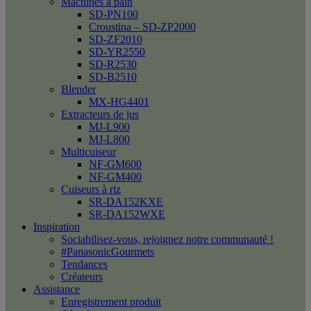
Machines à pain
SD-PN100
Croustina – SD-ZP2000
SD-ZF2010
SD-YR2550
SD-R2530
SD-B2510
Blender
MX-HG4401
Extracteurs de jus
MJ-L900
MJ-L800
Multicuiseur
NF-GM600
NF-GM400
Cuiseurs à riz
SR-DA152KXE
SR-DA152WXE
Inspiration
Sociabilisez-vous, rejoignez notre communauté !
#PanasonicGourmets
Tendances
Créateurs
Assistance
Enregistrement produit