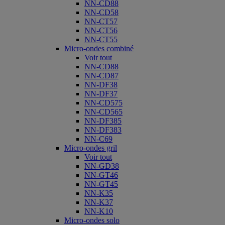
NN-CD88
NN-CD58
NN-CT57
NN-CT56
NN-CT55
Micro-ondes combiné
Voir tout
NN-CD88
NN-CD87
NN-DF38
NN-DF37
NN-CD575
NN-CD565
NN-DF385
NN-DF383
NN-C69
Micro-ondes gril
Voir tout
NN-GD38
NN-GT46
NN-GT45
NN-K35
NN-K37
NN-K10
Micro-ondes solo