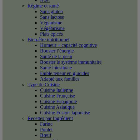
Noël
Régime et santé
Sans gluten
Sans lactose
Véganisme
Végétarisme
Plats épicés
Bien-être nutritionnel
Humeur + capacité cognitive
Booster l’énergie
Santé de la peau
Booster le système immunitaire
Santé intestinale
Faible teneur en glucides
Adapté aux familles
Type de Cuisine
Cuisine Italienne
Cuisine Française
Cuisine Espagnole
Cuisine Asiatique
Cuisine Fusion Japonaise
Recettes par Ingrédient
Farine
Poulet
Bœuf