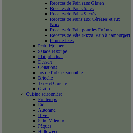
Recettes de Pain sans Gluten
Recettes de Pains Salés
Recettes de Pains Sucrés
Recettes de Pains aux Céréales et aux
Noix
Recettes de Pain pour les Enfants
Recettes de Pâte (Pizza, Pain à hamburger)
Pain de fêtes
Petit déjeuner
Salade et soupe
Plat principal
Dessert
Collations
Jus de fruits et smoothie
Brioche
Tarte et Quiche
Gratin
Cuisine saisonnière
Printemps
Été
Automne
Hiver
Saint Valentin
Pâques
Halloween