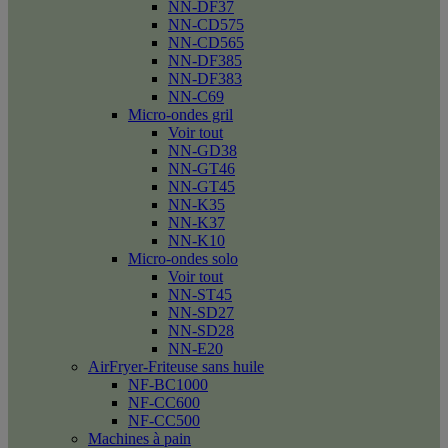
NN-DF37
NN-CD575
NN-CD565
NN-DF385
NN-DF383
NN-C69
Micro-ondes gril
Voir tout
NN-GD38
NN-GT46
NN-GT45
NN-K35
NN-K37
NN-K10
Micro-ondes solo
Voir tout
NN-ST45
NN-SD27
NN-SD28
NN-E20
AirFryer-Friteuse sans huile
NF-BC1000
NF-CC600
NF-CC500
Machines à pain