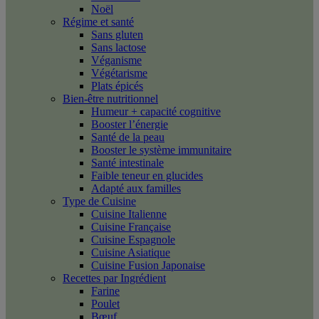
Noël
Régime et santé
Sans gluten
Sans lactose
Véganisme
Végétarisme
Plats épicés
Bien-être nutritionnel
Humeur + capacité cognitive
Booster l’énergie
Santé de la peau
Booster le système immunitaire
Santé intestinale
Faible teneur en glucides
Adapté aux familles
Type de Cuisine
Cuisine Italienne
Cuisine Française
Cuisine Espagnole
Cuisine Asiatique
Cuisine Fusion Japonaise
Recettes par Ingrédient
Farine
Poulet
Bœuf