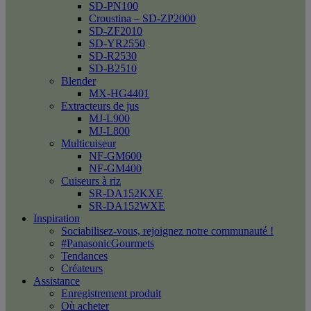
SD-PN100
Croustina – SD-ZP2000
SD-ZF2010
SD-YR2550
SD-R2530
SD-B2510
Blender
MX-HG4401
Extracteurs de jus
MJ-L900
MJ-L800
Multicuiseur
NF-GM600
NF-GM400
Cuiseurs à riz
SR-DA152KXE
SR-DA152WXE
Inspiration
Sociabilisez-vous, rejoignez notre communauté !
#PanasonicGourmets
Tendances
Créateurs
Assistance
Enregistrement produit
Où acheter