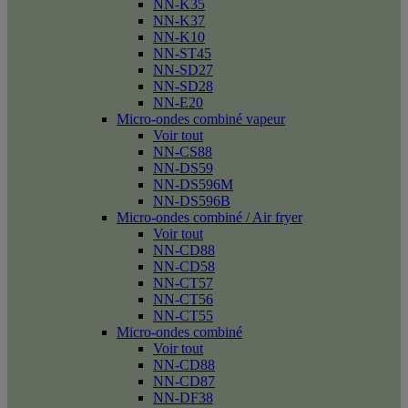
NN-K35
NN-K37
NN-K10
NN-ST45
NN-SD27
NN-SD28
NN-E20
Micro-ondes combiné vapeur
Voir tout
NN-CS88
NN-DS59
NN-DS596M
NN-DS596B
Micro-ondes combiné / Air fryer
Voir tout
NN-CD88
NN-CD58
NN-CT57
NN-CT56
NN-CT55
Micro-ondes combiné
Voir tout
NN-CD88
NN-CD87
NN-DF38