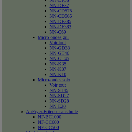
NN-DF38
NN-DF37
NN-CD575
NN-CD565
NN-DF385
NN-DF383
NN-C69
Micro-ondes gril
Voir tout
NN-GD38
NN-GT46
NN-GT45
NN-K35
NN-K37
NN-K10
Micro-ondes solo
Voir tout
NN-ST45
NN-SD27
NN-SD28
NN-E20
AirFryer-Friteuse sans huile
NF-BC1000
NF-CC600
NF-CC500