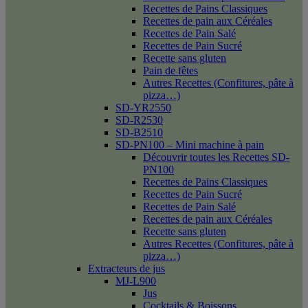
Recettes de Pains Classiques
Recettes de pain aux Céréales
Recettes de Pain Salé
Recettes de Pain Sucré
Recette sans gluten
Pain de fêtes
Autres Recettes (Confitures, pâte à
pizza…)
SD-YR2550
SD-R2530
SD-B2510
SD-PN100 – Mini machine à pain
Découvrir toutes les Recettes SD-
PN100
Recettes de Pains Classiques
Recettes de Pain Sucré
Recettes de Pain Salé
Recettes de pain aux Céréales
Recette sans gluten
Autres Recettes (Confitures, pâte à
pizza…)
Extracteurs de jus
MJ-L900
Jus
Cocktails & Boissons