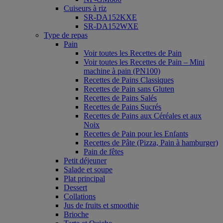
Cuiseurs à riz
SR-DA152KXE
SR-DA152WXE
Type de repas
Pain
Voir toutes les Recettes de Pain
Voir toutes les Recettes de Pain – Mini
machine à pain (PN100)
Recettes de Pains Classiques
Recettes de Pain sans Gluten
Recettes de Pains Salés
Recettes de Pains Sucrés
Recettes de Pains aux Céréales et aux
Noix
Recettes de Pain pour les Enfants
Recettes de Pâte (Pizza, Pain à hamburger)
Pain de fêtes
Petit déjeuner
Salade et soupe
Plat principal
Dessert
Collations
Jus de fruits et smoothie
Brioche