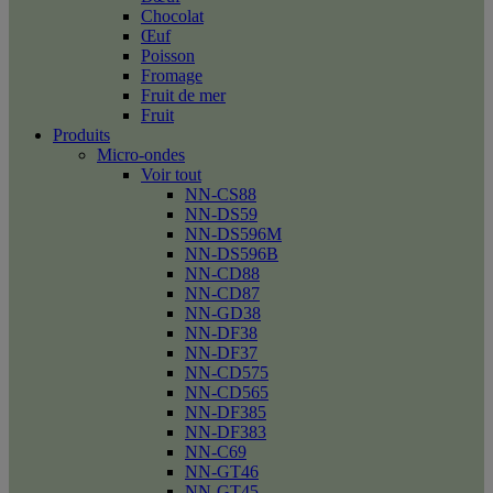
Chocolat
Œuf
Poisson
Fromage
Fruit de mer
Fruit
Produits
Micro-ondes
Voir tout
NN-CS88
NN-DS59
NN-DS596M
NN-DS596B
NN-CD88
NN-CD87
NN-GD38
NN-DF38
NN-DF37
NN-CD575
NN-CD565
NN-DF385
NN-DF383
NN-C69
NN-GT46
NN-GT45