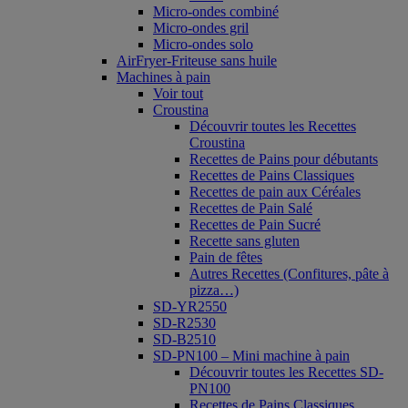
Micro-ondes combiné
Micro-ondes gril
Micro-ondes solo
AirFryer-Friteuse sans huile
Machines à pain
Voir tout
Croustina
Découvrir toutes les Recettes
Croustina
Recettes de Pains pour débutants
Recettes de Pains Classiques
Recettes de pain aux Céréales
Recettes de Pain Salé
Recettes de Pain Sucré
Recette sans gluten
Pain de fêtes
Autres Recettes (Confitures, pâte à
pizza…)
SD-YR2550
SD-R2530
SD-B2510
SD-PN100 – Mini machine à pain
Découvrir toutes les Recettes SD-
PN100
Recettes de Pains Classiques