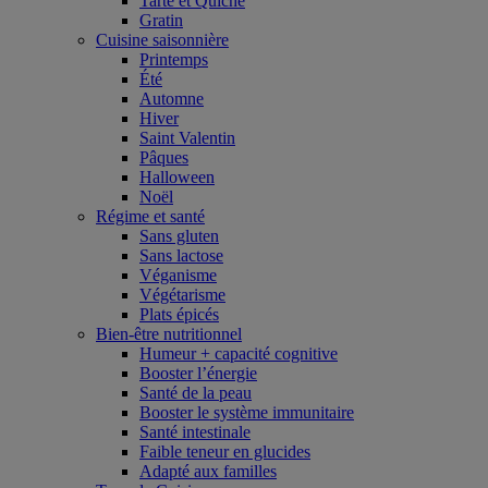
Tarte et Quiche
Gratin
Cuisine saisonnière
Printemps
Été
Automne
Hiver
Saint Valentin
Pâques
Halloween
Noël
Régime et santé
Sans gluten
Sans lactose
Véganisme
Végétarisme
Plats épicés
Bien-être nutritionnel
Humeur + capacité cognitive
Booster l’énergie
Santé de la peau
Booster le système immunitaire
Santé intestinale
Faible teneur en glucides
Adapté aux familles