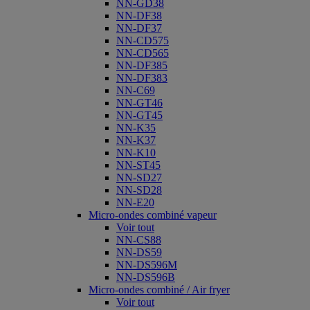
NN-GD38
NN-DF38
NN-DF37
NN-CD575
NN-CD565
NN-DF385
NN-DF383
NN-C69
NN-GT46
NN-GT45
NN-K35
NN-K37
NN-K10
NN-ST45
NN-SD27
NN-SD28
NN-E20
Micro-ondes combiné vapeur
Voir tout
NN-CS88
NN-DS59
NN-DS596M
NN-DS596B
Micro-ondes combiné / Air fryer
Voir tout