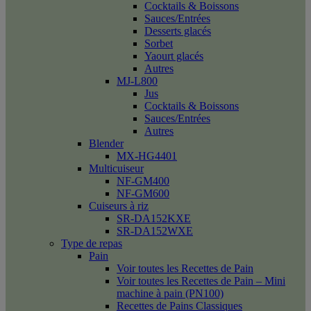
Cocktails & Boissons
Sauces/Entrées
Desserts glacés
Sorbet
Yaourt glacés
Autres
MJ-L800
Jus
Cocktails & Boissons
Sauces/Entrées
Autres
Blender
MX-HG4401
Multicuiseur
NF-GM400
NF-GM600
Cuiseurs à riz
SR-DA152KXE
SR-DA152WXE
Type de repas
Pain
Voir toutes les Recettes de Pain
Voir toutes les Recettes de Pain – Mini
machine à pain (PN100)
Recettes de Pains Classiques