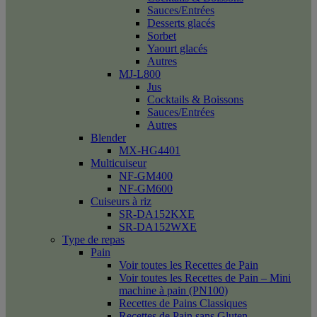
Sauces/Entrées
Desserts glacés
Sorbet
Yaourt glacés
Autres
MJ-L800
Jus
Cocktails & Boissons
Sauces/Entrées
Autres
Blender
MX-HG4401
Multicuiseur
NF-GM400
NF-GM600
Cuiseurs à riz
SR-DA152KXE
SR-DA152WXE
Type de repas
Pain
Voir toutes les Recettes de Pain
Voir toutes les Recettes de Pain – Mini
machine à pain (PN100)
Recettes de Pains Classiques
Recettes de Pain sans Gluten