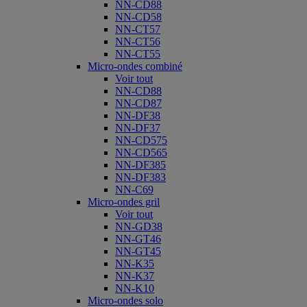
NN-CD88
NN-CD58
NN-CT57
NN-CT56
NN-CT55
Micro-ondes combiné
Voir tout
NN-CD88
NN-CD87
NN-DF38
NN-DF37
NN-CD575
NN-CD565
NN-DF385
NN-DF383
NN-C69
Micro-ondes gril
Voir tout
NN-GD38
NN-GT46
NN-GT45
NN-K35
NN-K37
NN-K10
Micro-ondes solo