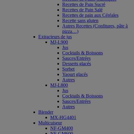
Recettes de Pain Sucré
Recettes de Pain Salé
Recettes de pain aux Céréales
Recette sans gluten
Autres Recettes (Confitures, pâte à
pizza…)
Extracteurs de jus
MJ-L900
Jus
Cocktails & Boissons
Sauces/Entrées
Desserts glacés
Sorbet
Yaourt glacés
Autres
MJ-L800
Jus
Cocktails & Boissons
Sauces/Entrées
Autres
Blender
MX-HG4401
Multicuiseur
NF-GM400
NF-GM600