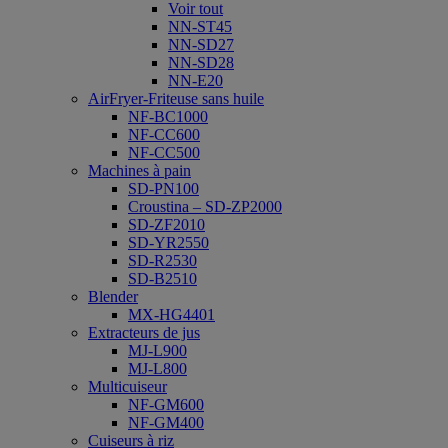
Voir tout
NN-ST45
NN-SD27
NN-SD28
NN-E20
AirFryer-Friteuse sans huile
NF-BC1000
NF-CC600
NF-CC500
Machines à pain
SD-PN100
Croustina – SD-ZP2000
SD-ZF2010
SD-YR2550
SD-R2530
SD-B2510
Blender
MX-HG4401
Extracteurs de jus
MJ-L900
MJ-L800
Multicuiseur
NF-GM600
NF-GM400
Cuiseurs à riz