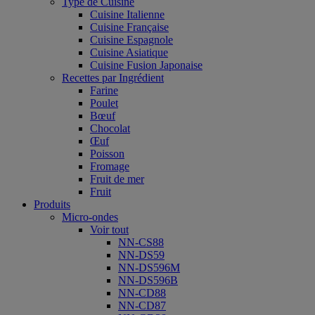
Type de Cuisine
Cuisine Italienne
Cuisine Française
Cuisine Espagnole
Cuisine Asiatique
Cuisine Fusion Japonaise
Recettes par Ingrédient
Farine
Poulet
Bœuf
Chocolat
Œuf
Poisson
Fromage
Fruit de mer
Fruit
Produits
Micro-ondes
Voir tout
NN-CS88
NN-DS59
NN-DS596M
NN-DS596B
NN-CD88
NN-CD87