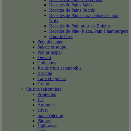
Recettes de Pains Salés
Recettes de Pains Sucrés
Recettes de Pains aux Céréales et aux
Noix
Recettes de Pain pour les Enfants
Recettes de Pâte (Pizza, Pain à hamburger)
Pain de fêtes
Petit déjeuner
Salade et soupe
Plat principal
Dessert
Collations
Jus de fruits et smoothie
Brioche
Tarte et Quiche
Gratin
Cuisine saisonnière
Printemps
Été
Automne
Hiver
Saint Valentin
Pâques
Halloween