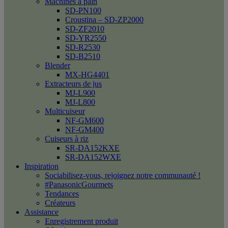
Machines à pain
SD-PN100
Croustina – SD-ZP2000
SD-ZF2010
SD-YR2550
SD-R2530
SD-B2510
Blender
MX-HG4401
Extracteurs de jus
MJ-L900
MJ-L800
Multicuiseur
NF-GM600
NF-GM400
Cuiseurs à riz
SR-DA152KXE
SR-DA152WXE
Inspiration
Sociabilisez-vous, rejoignez notre communauté !
#PanasonicGourmets
Tendances
Créateurs
Assistance
Enregistrement produit