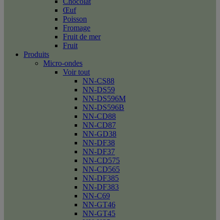
Chocolat
Œuf
Poisson
Fromage
Fruit de mer
Fruit
Produits
Micro-ondes
Voir tout
NN-CS88
NN-DS59
NN-DS596M
NN-DS596B
NN-CD88
NN-CD87
NN-GD38
NN-DF38
NN-DF37
NN-CD575
NN-CD565
NN-DF385
NN-DF383
NN-C69
NN-GT46
NN-GT45