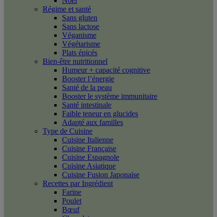
Noël
Régime et santé
Sans gluten
Sans lactose
Véganisme
Végétarisme
Plats épicés
Bien-être nutritionnel
Humeur + capacité cognitive
Booster l’énergie
Santé de la peau
Booster le système immunitaire
Santé intestinale
Faible teneur en glucides
Adapté aux familles
Type de Cuisine
Cuisine Italienne
Cuisine Française
Cuisine Espagnole
Cuisine Asiatique
Cuisine Fusion Japonaise
Recettes par Ingrédient
Farine
Poulet
Bœuf