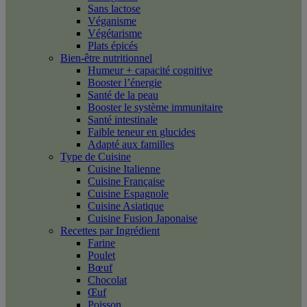
Sans lactose
Véganisme
Végétarisme
Plats épicés
Bien-être nutritionnel
Humeur + capacité cognitive
Booster l’énergie
Santé de la peau
Booster le système immunitaire
Santé intestinale
Faible teneur en glucides
Adapté aux familles
Type de Cuisine
Cuisine Italienne
Cuisine Française
Cuisine Espagnole
Cuisine Asiatique
Cuisine Fusion Japonaise
Recettes par Ingrédient
Farine
Poulet
Bœuf
Chocolat
Œuf
Poisson