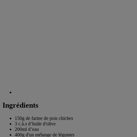
Ingrédients
150g de
farine de pois chiches
3 c.à.s
d’huile d'olive
200ml
d’eau
400g d'un mélange de
légumes