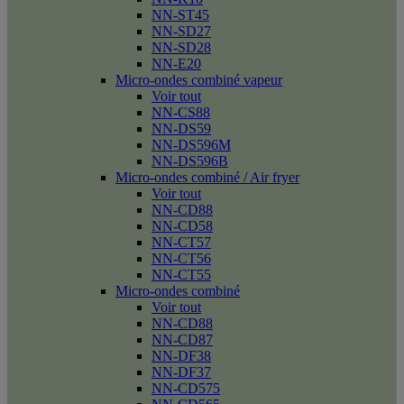
NN-ST45
NN-SD27
NN-SD28
NN-E20
Micro-ondes combiné vapeur
Voir tout
NN-CS88
NN-DS59
NN-DS596M
NN-DS596B
Micro-ondes combiné / Air fryer
Voir tout
NN-CD88
NN-CD58
NN-CT57
NN-CT56
NN-CT55
Micro-ondes combiné
Voir tout
NN-CD88
NN-CD87
NN-DF38
NN-DF37
NN-CD575