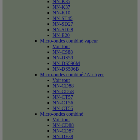
NN-K35
NN-K37
NN-K10
NN-ST45
NN-SD27
NN-SD28
NN-E20
Micro-ondes combiné vapeur
Voir tout
NN-CS88
NN-DS59
NN-DS596M
NN-DS596B
Micro-ondes combiné / Air fryer
Voir tout
NN-CD88
NN-CD58
NN-CT57
NN-CT56
NN-CT55
Micro-ondes combiné
Voir tout
NN-CD88
NN-CD87
NN-DF38