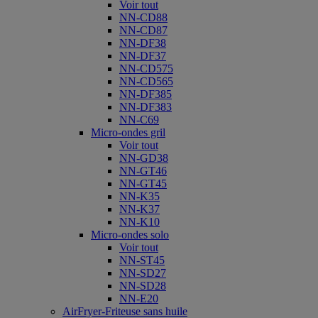
Voir tout
NN-CD88
NN-CD87
NN-DF38
NN-DF37
NN-CD575
NN-CD565
NN-DF385
NN-DF383
NN-C69
Micro-ondes gril
Voir tout
NN-GD38
NN-GT46
NN-GT45
NN-K35
NN-K37
NN-K10
Micro-ondes solo
Voir tout
NN-ST45
NN-SD27
NN-SD28
NN-E20
AirFryer-Friteuse sans huile