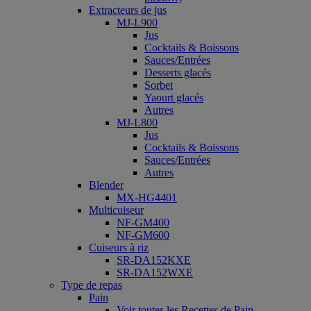
Extracteurs de jus
MJ-L900
Jus
Cocktails & Boissons
Sauces/Entrées
Desserts glacés
Sorbet
Yaourt glacés
Autres
MJ-L800
Jus
Cocktails & Boissons
Sauces/Entrées
Autres
Blender
MX-HG4401
Multicuiseur
NF-GM400
NF-GM600
Cuiseurs à riz
SR-DA152KXE
SR-DA152WXE
Type de repas
Pain
Voir toutes les Recettes de Pain