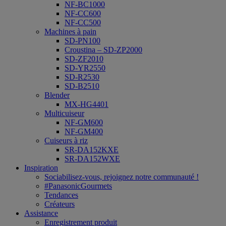
NF-BC1000
NF-CC600
NF-CC500
Machines à pain
SD-PN100
Croustina – SD-ZP2000
SD-ZF2010
SD-YR2550
SD-R2530
SD-B2510
Blender
MX-HG4401
Multicuiseur
NF-GM600
NF-GM400
Cuiseurs à riz
SR-DA152KXE
SR-DA152WXE
Inspiration
Sociabilisez-vous, rejoignez notre communauté !
#PanasonicGourmets
Tendances
Créateurs
Assistance
Enregistrement produit