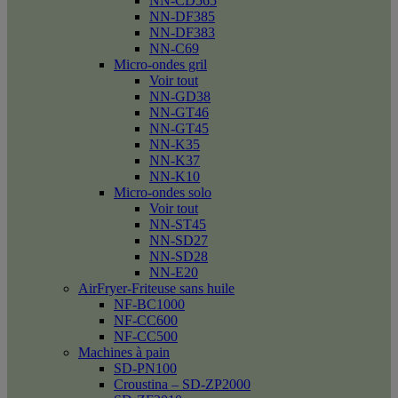
NN-CD565
NN-DF385
NN-DF383
NN-C69
Micro-ondes gril
Voir tout
NN-GD38
NN-GT46
NN-GT45
NN-K35
NN-K37
NN-K10
Micro-ondes solo
Voir tout
NN-ST45
NN-SD27
NN-SD28
NN-E20
AirFryer-Friteuse sans huile
NF-BC1000
NF-CC600
NF-CC500
Machines à pain
SD-PN100
Croustina – SD-ZP2000