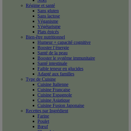
Noël
Régime et santé
Sans gluten
Sans lactose
Véganisme
Végétarisme
Plats épicés
Bien-être nutritionnel
Humeur + capacité cognitive
Booster l’énergie
Santé de la peau
Booster le système immunitaire
Santé intestinale
Faible teneur en glucides
Adapté aux familles
Type de Cuisine
Cuisine Italienne
Cuisine Française
Cuisine Espagnole
Cuisine Asiatique
Cuisine Fusion Japonaise
Recettes par Ingrédient
Farine
Poulet
Bœuf