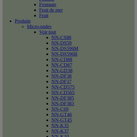
Fromage
Fruit de mer
Fruit
Produits
Micro-ondes
Voir tout
NN-CS88
NN-DS59
NN-DS596M
NN-DS596B
NN-CD88
NN-CD87
NN-GD38
NN-DF38
NN-DF37
NN-CD575
NN-CD565
NN-DF385
NN-DF383
NN-C69
NN-GT46
NN-GT45
NN-K35
NN-K37
NN-K10