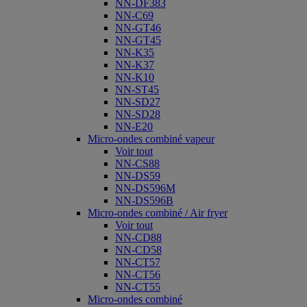
NN-DF383
NN-C69
NN-GT46
NN-GT45
NN-K35
NN-K37
NN-K10
NN-ST45
NN-SD27
NN-SD28
NN-E20
Micro-ondes combiné vapeur
Voir tout
NN-CS88
NN-DS59
NN-DS596M
NN-DS596B
Micro-ondes combiné / Air fryer
Voir tout
NN-CD88
NN-CD58
NN-CT57
NN-CT56
NN-CT55
Micro-ondes combiné