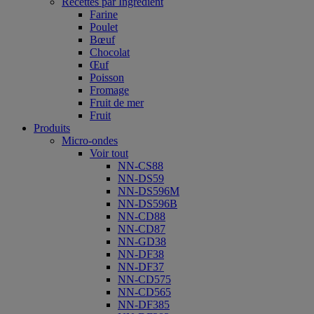
Recettes par Ingrédient
Farine
Poulet
Bœuf
Chocolat
Œuf
Poisson
Fromage
Fruit de mer
Fruit
Produits
Micro-ondes
Voir tout
NN-CS88
NN-DS59
NN-DS596M
NN-DS596B
NN-CD88
NN-CD87
NN-GD38
NN-DF38
NN-DF37
NN-CD575
NN-CD565
NN-DF385