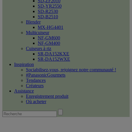
SD-ZF2010
SD-YR2550
SD-R2530
SD-B2510
Blender
MX-HG4401
Multicuiseur
NF-GM600
NF-GM400
Cuiseurs à riz
SR-DA152KXE
SR-DA152WXE
Inspiration
Sociabilisez-vous, rejoignez notre communauté !
#PanasonicGourmets
Tendances
Créateurs
Assistance
Enregistrement produit
Où acheter