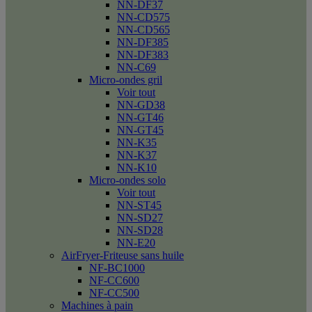
NN-DF37
NN-CD575
NN-CD565
NN-DF385
NN-DF383
NN-C69
Micro-ondes gril
Voir tout
NN-GD38
NN-GT46
NN-GT45
NN-K35
NN-K37
NN-K10
Micro-ondes solo
Voir tout
NN-ST45
NN-SD27
NN-SD28
NN-E20
AirFryer-Friteuse sans huile
NF-BC1000
NF-CC600
NF-CC500
Machines à pain