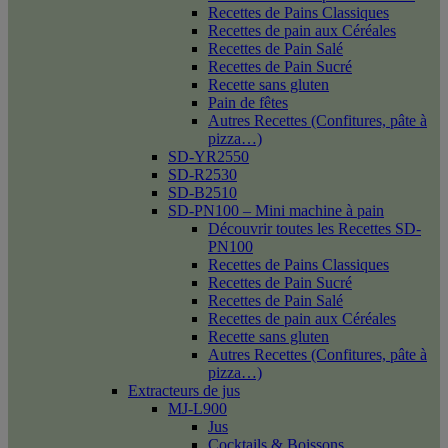
Recettes de Pains Classiques
Recettes de pain aux Céréales
Recettes de Pain Salé
Recettes de Pain Sucré
Recette sans gluten
Pain de fêtes
Autres Recettes (Confitures, pâte à
pizza…)
SD-YR2550
SD-R2530
SD-B2510
SD-PN100 – Mini machine à pain
Découvrir toutes les Recettes SD-
PN100
Recettes de Pains Classiques
Recettes de Pain Sucré
Recettes de Pain Salé
Recettes de pain aux Céréales
Recette sans gluten
Autres Recettes (Confitures, pâte à
pizza…)
Extracteurs de jus
MJ-L900
Jus
Cocktails & Boissons