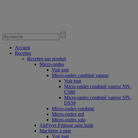
Accueil
Recettes
Recettes par produit
Micro-ondes
Voir tout
Micro-ondes combiné vapeur
Voir tout
Micro-ondes combiné vapeur NN-
CS88
Micro-ondes combiné vapeur NN-
DS59
Micro-ondes combiné
Micro-ondes gril
Micro-ondes solo
AirFryer-Friteuse sans huile
Machines à pain
Voir tout