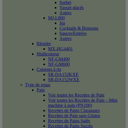
Sorbet
Yaourt glacés
Autres
MJ-L800
Jus
Cocktails & Boissons
Sauces/Entrées
Autres
Blender
MX-HG4401
Multicuiseur
NF-GM400
NF-GM600
Cuiseurs à riz
SR-DA152KXE
SR-DA152WXE
Type de repas
Pain
Voir toutes les Recettes de Pain
Voir toutes les Recettes de Pain – Mini
machine à pain (PN100)
Recettes de Pains Classiques
Recettes de Pain sans Gluten
Recettes de Pains Salés
Recettes de Pains Sucrés