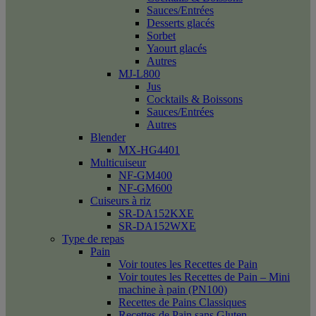
Sauces/Entrées
Desserts glacés
Sorbet
Yaourt glacés
Autres
MJ-L800
Jus
Cocktails & Boissons
Sauces/Entrées
Autres
Blender
MX-HG4401
Multicuiseur
NF-GM400
NF-GM600
Cuiseurs à riz
SR-DA152KXE
SR-DA152WXE
Type de repas
Pain
Voir toutes les Recettes de Pain
Voir toutes les Recettes de Pain – Mini
machine à pain (PN100)
Recettes de Pains Classiques
Recettes de Pain sans Gluten