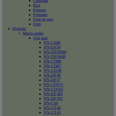
Chocolat
Œuf
Poisson
Fromage
Fruit de mer
Fruit
Produits
Micro-ondes
Voir tout
NN-CS88
NN-DS59
NN-DS596M
NN-DS596B
NN-CD88
NN-CD87
NN-GD38
NN-DF38
NN-DF37
NN-CD575
NN-CD565
NN-DF385
NN-DF383
NN-C69
NN-GT46
NN-GT45