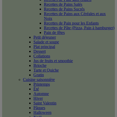
Recettes de Pains Salés
Recettes de Pains Sucrés
Recettes de Pains aux Céréales et aux
Noix
Recettes de Pain pour les Enfants
Recettes de Pâte (Pizza, Pain à hamburger)
Pain de fêtes
Petit déjeuner
Salade et soupe
Plat principal
Dessert
Collations
Jus de fruits et smoothie
Brioche
Tarte et Quiche
Gratin
Cuisine saisonnière
Printemps
Été
Automne
Hiver
Saint Valentin
Pâques
Halloween