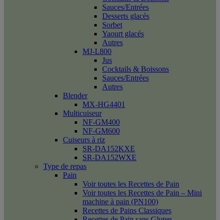
Sauces/Entrées
Desserts glacés
Sorbet
Yaourt glacés
Autres
MJ-L800
Jus
Cocktails & Boissons
Sauces/Entrées
Autres
Blender
MX-HG4401
Multicuiseur
NF-GM400
NF-GM600
Cuiseurs à riz
SR-DA152KXE
SR-DA152WXE
Type de repas
Pain
Voir toutes les Recettes de Pain
Voir toutes les Recettes de Pain – Mini
machine à pain (PN100)
Recettes de Pains Classiques
Recettes de Pain sans Gluten