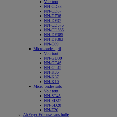
Voir tout
NN-CD88
NN-CD87
NN-DF38
NN-DF37
NN-CD575
NN-CD565
NN-DF385
NN-DF383
NN-C69
Micro-ondes gril
Voir tout
NN-GD38
NN-GT46
NN-GT45
NN-K35
NN-K37
NN-K10
Micro-ondes solo
Voir tout
NN-ST45
NN-SD27
NN-SD28
NN-E20
AirFryer-Friteuse sans huile