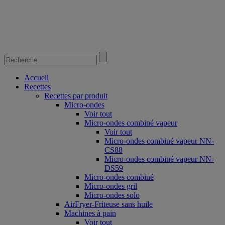
Accueil
Recettes
Recettes par produit
Micro-ondes
Voir tout
Micro-ondes combiné vapeur
Voir tout
Micro-ondes combiné vapeur NN-
CS88
Micro-ondes combiné vapeur NN-
DS59
Micro-ondes combiné
Micro-ondes gril
Micro-ondes solo
AirFryer-Friteuse sans huile
Machines à pain
Voir tout