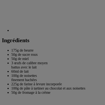
Ingrédients
175g de
beurre
50g de
sucre roux
50g de
miel
3
œufs de calibre moyen
battus avec le lait
60ml de
lait
100g de
noisettes
finement hachées
225g de
farine à levure incorporée
100g de
pâte à tartiner au chocolat et aux noisettes
50g de
fromage à la crème