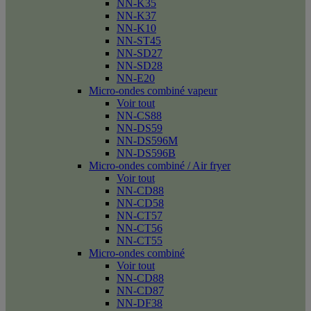
NN-K35
NN-K37
NN-K10
NN-ST45
NN-SD27
NN-SD28
NN-E20
Micro-ondes combiné vapeur
Voir tout
NN-CS88
NN-DS59
NN-DS596M
NN-DS596B
Micro-ondes combiné / Air fryer
Voir tout
NN-CD88
NN-CD58
NN-CT57
NN-CT56
NN-CT55
Micro-ondes combiné
Voir tout
NN-CD88
NN-CD87
NN-DF38