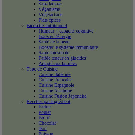
Sans lactose
Véganisme
Végétarisme
Plats épicés
Bien-être nutritionnel
Humeur + capacité cognitive
Booster l’énergie
Santé de la peau
Booster le système immunitaire
Santé intestinale
Faible teneur en glucides
Adapté aux familles
Type de Cuisine
Cuisine Italienne
Cuisine Française
Cuisine Espagnole
Cuisine Asiatique
Cuisine Fusion Japonaise
Recettes par Ingrédient
Farine
Poulet
Bœuf
Chocolat
Œuf
Poisson