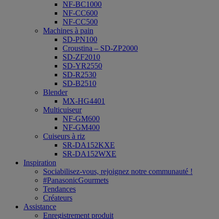
NF-BC1000
NF-CC600
NF-CC500
Machines à pain
SD-PN100
Croustina – SD-ZP2000
SD-ZF2010
SD-YR2550
SD-R2530
SD-B2510
Blender
MX-HG4401
Multicuiseur
NF-GM600
NF-GM400
Cuiseurs à riz
SR-DA152KXE
SR-DA152WXE
Inspiration
Sociabilisez-vous, rejoignez notre communauté !
#PanasonicGourmets
Tendances
Créateurs
Assistance
Enregistrement produit