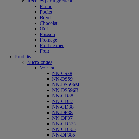
Recettes par Ingrédient
Farine
Poulet
Bœuf
Chocolat
Œuf
Poisson
Fromage
Fruit de mer
Fruit
Produits
Micro-ondes
Voir tout
NN-CS88
NN-DS59
NN-DS596M
NN-DS596B
NN-CD88
NN-CD87
NN-GD38
NN-DF38
NN-DF37
NN-CD575
NN-CD565
NN-DF385