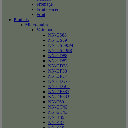
Fromage
Fruit de mer
Fruit
Produits
Micro-ondes
Voir tout
NN-CS88
NN-DS59
NN-DS596M
NN-DS596B
NN-CD88
NN-CD87
NN-GD38
NN-DF38
NN-DF37
NN-CD575
NN-CD565
NN-DF385
NN-DF383
NN-C69
NN-GT46
NN-GT45
NN-K35
NN-K37
NN-K10