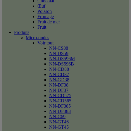
Chocolat
Œuf
Poisson
Fromage
Fruit de mer
Fruit
Produits
Micro-ondes
Voir tout
NN-CS88
NN-DS59
NN-DS596M
NN-DS596B
NN-CD88
NN-CD87
NN-GD38
NN-DF38
NN-DF37
NN-CD575
NN-CD565
NN-DF385
NN-DF383
NN-C69
NN-GT46
NN-GT45