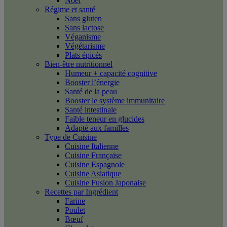
Noël
Régime et santé
Sans gluten
Sans lactose
Véganisme
Végétarisme
Plats épicés
Bien-être nutritionnel
Humeur + capacité cognitive
Booster l’énergie
Santé de la peau
Booster le système immunitaire
Santé intestinale
Faible teneur en glucides
Adapté aux familles
Type de Cuisine
Cuisine Italienne
Cuisine Française
Cuisine Espagnole
Cuisine Asiatique
Cuisine Fusion Japonaise
Recettes par Ingrédient
Farine
Poulet
Bœuf