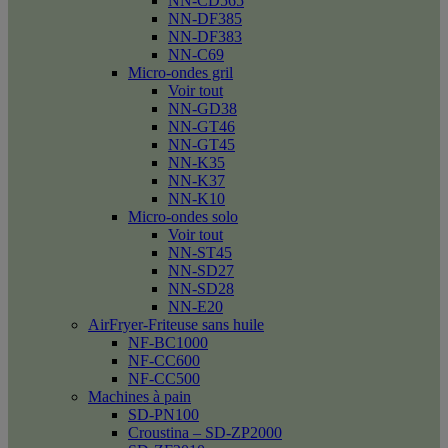
NN-CD565
NN-DF385
NN-DF383
NN-C69
Micro-ondes gril
Voir tout
NN-GD38
NN-GT46
NN-GT45
NN-K35
NN-K37
NN-K10
Micro-ondes solo
Voir tout
NN-ST45
NN-SD27
NN-SD28
NN-E20
AirFryer-Friteuse sans huile
NF-BC1000
NF-CC600
NF-CC500
Machines à pain
SD-PN100
Croustina – SD-ZP2000