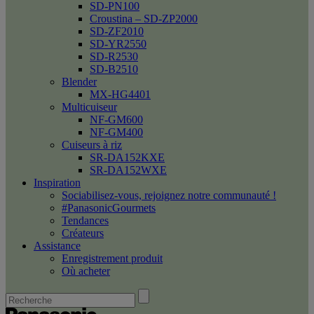
SD-PN100
Croustina – SD-ZP2000
SD-ZF2010
SD-YR2550
SD-R2530
SD-B2510
Blender
MX-HG4401
Multicuiseur
NF-GM600
NF-GM400
Cuiseurs à riz
SR-DA152KXE
SR-DA152WXE
Inspiration
Sociabilisez-vous, rejoignez notre communauté !
#PanasonicGourmets
Tendances
Créateurs
Assistance
Enregistrement produit
Où acheter