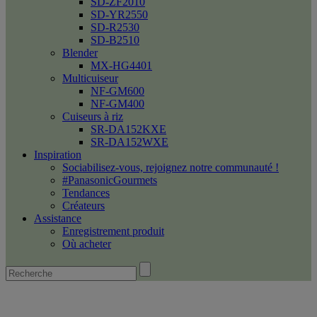
SD-ZF2010
SD-YR2550
SD-R2530
SD-B2510
Blender
MX-HG4401
Multicuiseur
NF-GM600
NF-GM400
Cuiseurs à riz
SR-DA152KXE
SR-DA152WXE
Inspiration
Sociabilisez-vous, rejoignez notre communauté !
#PanasonicGourmets
Tendances
Créateurs
Assistance
Enregistrement produit
Où acheter