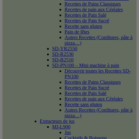
Recettes de Pains Classiques
Recettes de pain aux Céréales
Recettes de Pain Salé
Recettes de Pain Sucré
Recette sans gluten
Pain de fêtes
Autres Recettes (Confitures, pâte à
pizza…)
SD-YR2550
SD-R2530
SD-B2510
SD-PN100 – Mini machine à pain
Découvrir toutes les Recettes SD-
PN100
Recettes de Pains Classiques
Recettes de Pain Sucré
Recettes de Pain Salé
Recettes de pain aux Céréales
Recette sans gluten
Autres Recettes (Confitures, pâte à
pizza…)
Extracteurs de jus
MJ-L900
Jus
Cocktails & Boissons