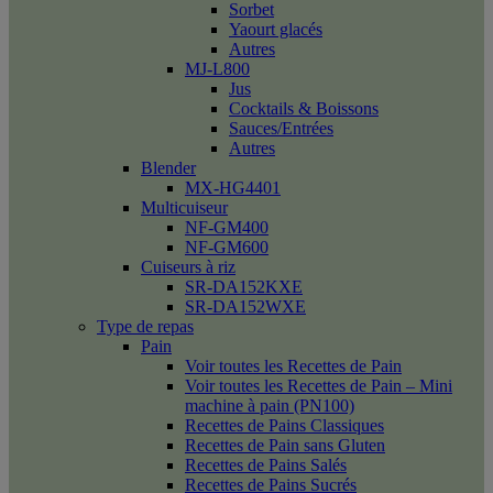
Sorbet
Yaourt glacés
Autres
MJ-L800
Jus
Cocktails & Boissons
Sauces/Entrées
Autres
Blender
MX-HG4401
Multicuiseur
NF-GM400
NF-GM600
Cuiseurs à riz
SR-DA152KXE
SR-DA152WXE
Type de repas
Pain
Voir toutes les Recettes de Pain
Voir toutes les Recettes de Pain – Mini
machine à pain (PN100)
Recettes de Pains Classiques
Recettes de Pain sans Gluten
Recettes de Pains Salés
Recettes de Pains Sucrés