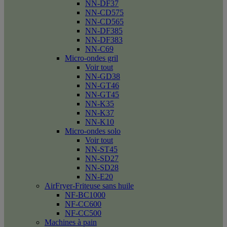
NN-DF37
NN-CD575
NN-CD565
NN-DF385
NN-DF383
NN-C69
Micro-ondes gril
Voir tout
NN-GD38
NN-GT46
NN-GT45
NN-K35
NN-K37
NN-K10
Micro-ondes solo
Voir tout
NN-ST45
NN-SD27
NN-SD28
NN-E20
AirFryer-Friteuse sans huile
NF-BC1000
NF-CC600
NF-CC500
Machines à pain