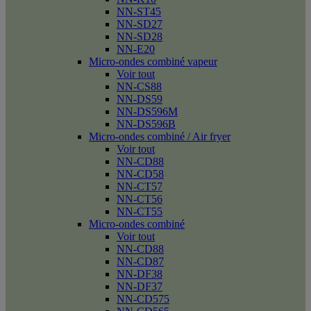
NN-ST45
NN-SD27
NN-SD28
NN-E20
Micro-ondes combiné vapeur
Voir tout
NN-CS88
NN-DS59
NN-DS596M
NN-DS596B
Micro-ondes combiné / Air fryer
Voir tout
NN-CD88
NN-CD58
NN-CT57
NN-CT56
NN-CT55
Micro-ondes combiné
Voir tout
NN-CD88
NN-CD87
NN-DF38
NN-DF37
NN-CD575