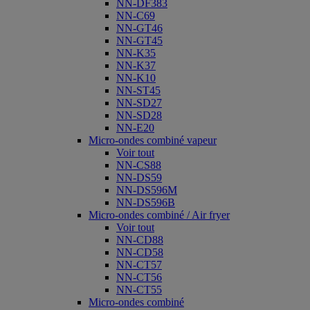
NN-DF383
NN-C69
NN-GT46
NN-GT45
NN-K35
NN-K37
NN-K10
NN-ST45
NN-SD27
NN-SD28
NN-E20
Micro-ondes combiné vapeur
Voir tout
NN-CS88
NN-DS59
NN-DS596M
NN-DS596B
Micro-ondes combiné / Air fryer
Voir tout
NN-CD88
NN-CD58
NN-CT57
NN-CT56
NN-CT55
Micro-ondes combiné