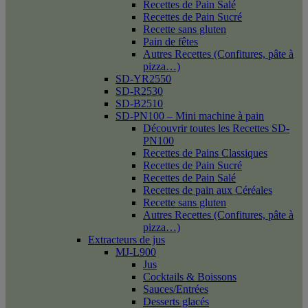
Recettes de Pain Salé
Recettes de Pain Sucré
Recette sans gluten
Pain de fêtes
Autres Recettes (Confitures, pâte à
pizza…)
SD-YR2550
SD-R2530
SD-B2510
SD-PN100 – Mini machine à pain
Découvrir toutes les Recettes SD-
PN100
Recettes de Pains Classiques
Recettes de Pain Sucré
Recettes de Pain Salé
Recettes de pain aux Céréales
Recette sans gluten
Autres Recettes (Confitures, pâte à
pizza…)
Extracteurs de jus
MJ-L900
Jus
Cocktails & Boissons
Sauces/Entrées
Desserts glacés