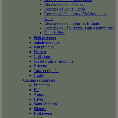
Recettes de Pains Salés
Recettes de Pains Sucrés
Recettes de Pains aux Céréales et aux
Noix
Recettes de Pain pour les Enfants
Recettes de Pâte (Pizza, Pain à hamburger)
Pain de fêtes
Petit déjeuner
Salade et soupe
Plat principal
Dessert
Collations
Jus de fruits et smoothie
Brioche
Tarte et Quiche
Gratin
Cuisine saisonnière
Printemps
Été
Automne
Hiver
Saint Valentin
Pâques
Halloween