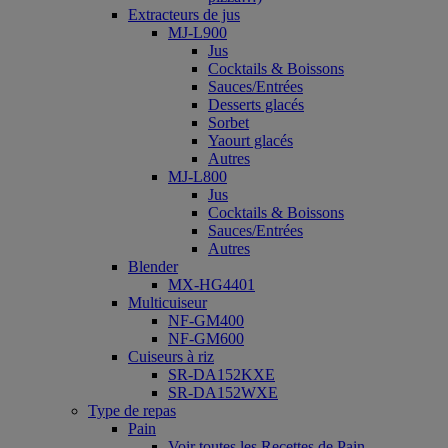
Extracteurs de jus
MJ-L900
Jus
Cocktails & Boissons
Sauces/Entrées
Desserts glacés
Sorbet
Yaourt glacés
Autres
MJ-L800
Jus
Cocktails & Boissons
Sauces/Entrées
Autres
Blender
MX-HG4401
Multicuiseur
NF-GM400
NF-GM600
Cuiseurs à riz
SR-DA152KXE
SR-DA152WXE
Type de repas
Pain
Voir toutes les Recettes de Pain