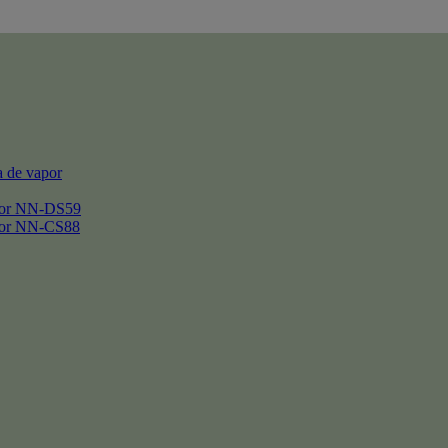
 de vapor
por NN-DS59
por NN-CS88