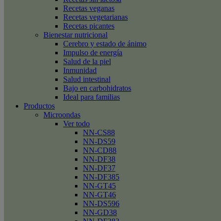
Recetas veganas
Recetas vegetarianas
Recetas picantes
Bienestar nutricional
Cerebro y estado de ánimo
Impulso de energía
Salud de la piel
Inmunidad
Salud intestinal
Bajo en carbohidratos
Ideal para familias
Productos
Microondas
Ver todo
NN-CS88
NN-DS59
NN-CD88
NN-DF38
NN-DF37
NN-DF385
NN-GT45
NN-GT46
NN-DS596
NN-GD38