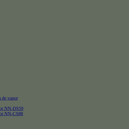
 de vapor
por NN-DS59
por NN-CS88