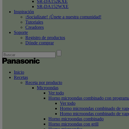
SR-DA152KXE
SR-DA152WXE
Inspiración
¡Socialízate! ¡Únete a nuestra comunidad!
Tutoriales
Creadores
Soporte
Registro de productos
Dónde comprar
Inicio
Recetas
Receta por producto
Microondas
Ver todo
Horno microondas combinado con programa
Ver todo
Horno microondas combinado de va
Horno microondas combinado de va
Horno microondas combinado
Horno microondas con grill