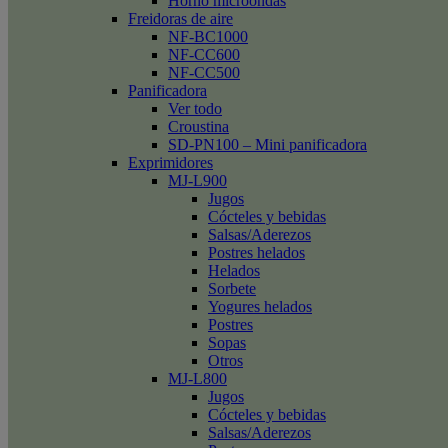
Horno microondas
Freidoras de aire
NF-BC1000
NF-CC600
NF-CC500
Panificadora
Ver todo
Croustina
SD-PN100 – Mini panificadora
Exprimidores
MJ-L900
Jugos
Cócteles y bebidas
Salsas/Aderezos
Postres helados
Helados
Sorbete
Yogures helados
Postres
Sopas
Otros
MJ-L800
Jugos
Cócteles y bebidas
Salsas/Aderezos