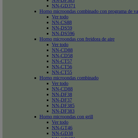
NN-DF383
NN-GD371
Horno microondas combinado con programa de v
Ver todo
NN-CS88
NN-DS59
NN-DS596
Horno microondas con freidora de aire
Ver todo
NN-CD88
NN-CD58
NN-CT57
NN-CT56
NN-CT55
Horno microondas combinado
Ver todo
NN-CD88
NN-DF38
NN-DF37
NN-DF385
NN-DF383
Horno microondas con grill
Ver todo
NN-GT46
NN-GD38