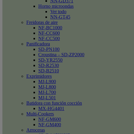
NN-GD371
Horno microondas
Ver todo
NN-GT45
Freidoras de aire
NF-BC1000
NF-CC600
NF-CC500
Panificadora
SD-PN100
Croustina – SD-ZP2000
SD-YR2550
SD-R2530
SD-B2510
Exprimidores
MJ-L900
MJ-L800
MJ-L700
MJ-L501
Batidora con función cocción
MX-HG4401
Multi-Cookers
NF-GM600
NF-GM400
Arroceras