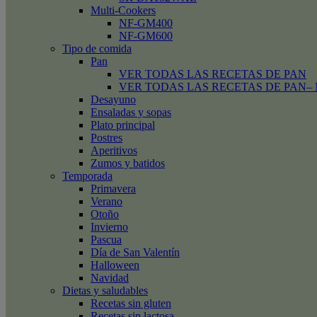
Multi-Cookers
NF-GM400
NF-GM600
Tipo de comida
Pan
VER TODAS LAS RECETAS DE PAN
VER TODAS LAS RECETAS DE PAN– Mini
Desayuno
Ensaladas y sopas
Plato principal
Postres
Aperitivos
Zumos y batidos
Temporada
Primavera
Verano
Otoño
Invierno
Pascua
Día de San Valentín
Halloween
Navidad
Dietas y saludables
Recetas sin gluten
Recetas sin lactosa