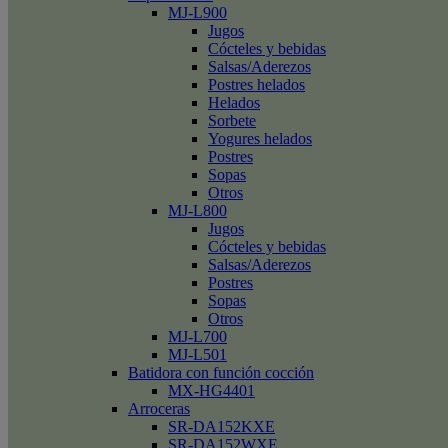
MJ-L900
Jugos
Cócteles y bebidas
Salsas/Aderezos
Postres helados
Helados
Sorbete
Yogures helados
Postres
Sopas
Otros
MJ-L800
Jugos
Cócteles y bebidas
Salsas/Aderezos
Postres
Sopas
Otros
MJ-L700
MJ-L501
Batidora con función cocción
MX-HG4401
Arroceras
SR-DA152KXE
SR-DA152WXE