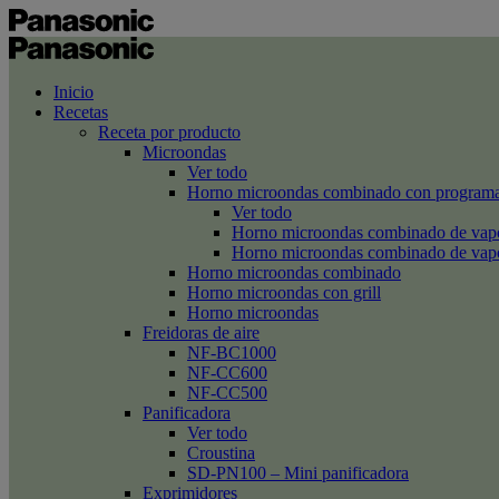
Inicio
Recetas
Receta por producto
Microondas
Ver todo
Horno microondas combinado con programa
Ver todo
Horno microondas combinado de va
Horno microondas combinado de va
Horno microondas combinado
Horno microondas con grill
Horno microondas
Freidoras de aire
NF-BC1000
NF-CC600
NF-CC500
Panificadora
Ver todo
Croustina
SD-PN100 – Mini panificadora
Exprimidores