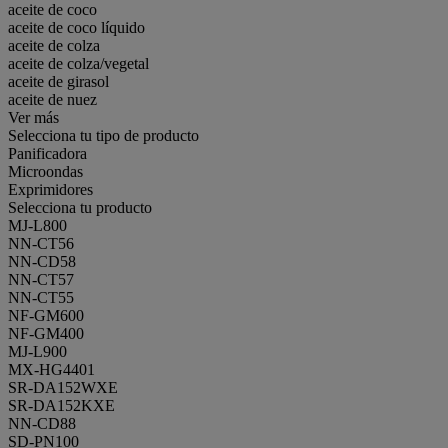
aceite de coco
aceite de coco líquido
aceite de colza
aceite de colza/vegetal
aceite de girasol
aceite de nuez
Ver más
Selecciona tu tipo de producto
Panificadora
Microondas
Exprimidores
Selecciona tu producto
MJ-L800
NN-CT56
NN-CD58
NN-CT57
NN-CT55
NF-GM600
NF-GM400
MJ-L900
MX-HG4401
SR-DA152WXE
SR-DA152KXE
NN-CD88
SD-PN100