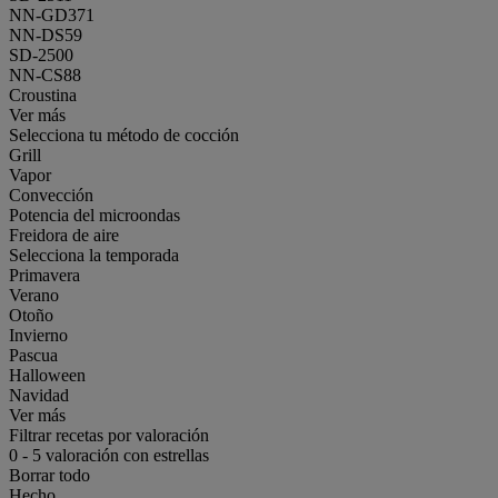
NN-GD371
NN-DS59
SD-2500
NN-CS88
Croustina
Ver más
Selecciona tu método de cocción
Grill
Vapor
Convección
Potencia del microondas
Freidora de aire
Selecciona la temporada
Primavera
Verano
Otoño
Invierno
Pascua
Halloween
Navidad
Ver más
Filtrar recetas por valoración
0
-
5
valoración con estrellas
Borrar todo
Hecho