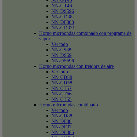
NN-GT45
NN-GT46
NN-DS596
NN-GD38
NN-DF383
NN-GD371
Horno microondas combinado con programa de
vapor
Ver todo
NN-CS88
NN-DS59
NN-DS596
Horno microondas con freidora de aire
Ver todo
NN-CD88
NN-CD58
NN-CT57
NN-CT56
NN-CT55
Horno microondas combinado
Ver todo
NN-CD88
NN-DF38
NN-DF37
NN-DF385