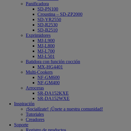
Panificadora
SD-PN100
Croustina – SD-ZP2000
SD-YR2550
SD-R2530
SD-B2510
Exprimidores
MJ-L900
MJ-L800
MJ-L700
MJ-L501
Batidora con función cocción
MX-HG4401
Multi-Cookers
NF-GM600
NF-GM400
Arroceras
SR-DA152KXE
SR-DA152WXE
Inspiración
¡Socialízate! ¡Únete a nuestra comunidad!
Tutoriales
Creadores
Soporte
Registro de productos