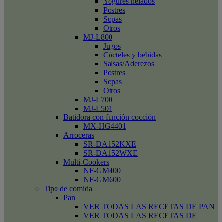
Yogures helados
Postres
Sopas
Otros
MJ-L800
Jugos
Cócteles y bebidas
Salsas/Aderezos
Postres
Sopas
Otros
MJ-L700
MJ-L501
Batidora con función cocción
MX-HG4401
Arroceras
SR-DA152KXE
SR-DA152WXE
Multi-Cookers
NF-GM400
NF-GM600
Tipo de comida
Pan
VER TODAS LAS RECETAS DE PAN
VER TODAS LAS RECETAS DE