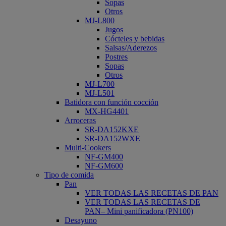
Sopas
Otros
MJ-L800
Jugos
Cócteles y bebidas
Salsas/Aderezos
Postres
Sopas
Otros
MJ-L700
MJ-L501
Batidora con función cocción
MX-HG4401
Arroceras
SR-DA152KXE
SR-DA152WXE
Multi-Cookers
NF-GM400
NF-GM600
Tipo de comida
Pan
VER TODAS LAS RECETAS DE PAN
VER TODAS LAS RECETAS DE
PAN– Mini panificadora (PN100)
Desayuno