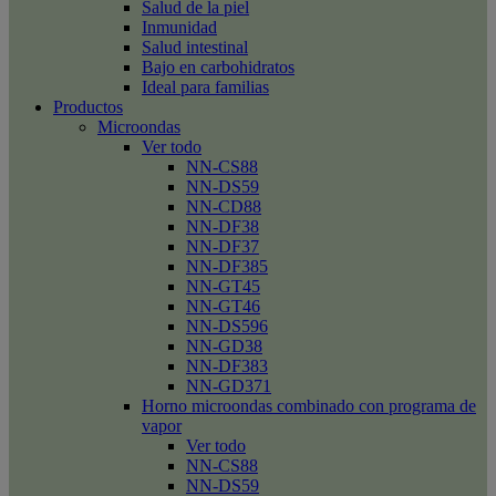
Salud de la piel
Inmunidad
Salud intestinal
Bajo en carbohidratos
Ideal para familias
Productos
Microondas
Ver todo
NN-CS88
NN-DS59
NN-CD88
NN-DF38
NN-DF37
NN-DF385
NN-GT45
NN-GT46
NN-DS596
NN-GD38
NN-DF383
NN-GD371
Horno microondas combinado con programa de
vapor
Ver todo
NN-CS88
NN-DS59