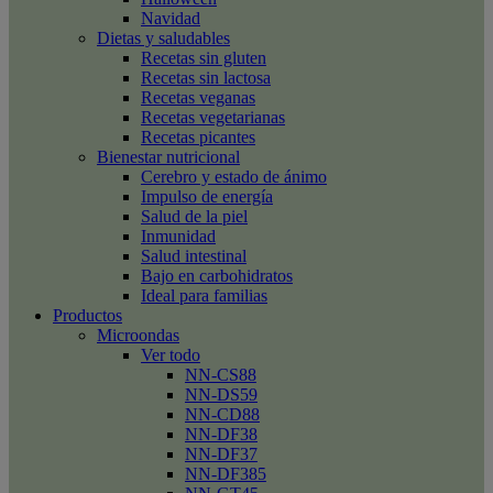
Navidad
Dietas y saludables
Recetas sin gluten
Recetas sin lactosa
Recetas veganas
Recetas vegetarianas
Recetas picantes
Bienestar nutricional
Cerebro y estado de ánimo
Impulso de energía
Salud de la piel
Inmunidad
Salud intestinal
Bajo en carbohidratos
Ideal para familias
Productos
Microondas
Ver todo
NN-CS88
NN-DS59
NN-CD88
NN-DF38
NN-DF37
NN-DF385