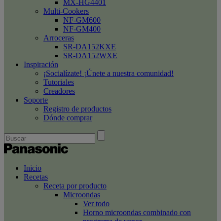
MX-HG4401
Multi-Cookers
NF-GM600
NF-GM400
Arroceras
SR-DA152KXE
SR-DA152WXE
Inspiración
¡Socialízate! ¡Únete a nuestra comunidad!
Tutoriales
Creadores
Soporte
Registro de productos
Dónde comprar
Inicio
Recetas
Receta por producto
Microondas
Ver todo
Horno microondas combinado con