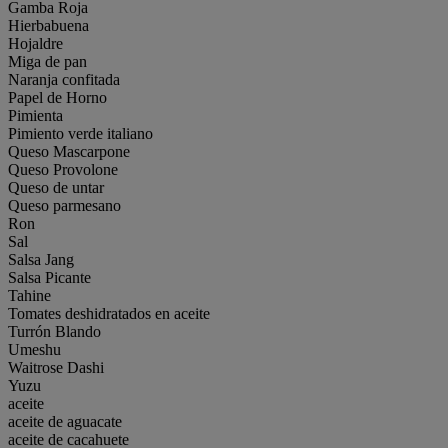
Gamba Roja
Hierbabuena
Hojaldre
Miga de pan
Naranja confitada
Papel de Horno
Pimienta
Pimiento verde italiano
Queso Mascarpone
Queso Provolone
Queso de untar
Queso parmesano
Ron
Sal
Salsa Jang
Salsa Picante
Tahine
Tomates deshidratados en aceite
Turrón Blando
Umeshu
Waitrose Dashi
Yuzu
aceite
aceite de aguacate
aceite de cacahuete