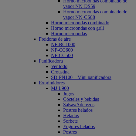
Horno microondas combinado de
vapor NN-DS59
Horno microondas combinado de
vapor NN-CS88
Horno microondas combinado
Horno microondas con grill
Horno microondas
Freidoras de aire
NF-BC1000
NF-CC600
NF-CC500
Panificadora
Ver todo
Croustina
SD-PN100 – Mini panificadora
Exprimidores
MJ-L900
Jugos
Cócteles y bebidas
Salsas/Aderezos
Postres helados
Helados
Sorbete
Yogures helados
Postres