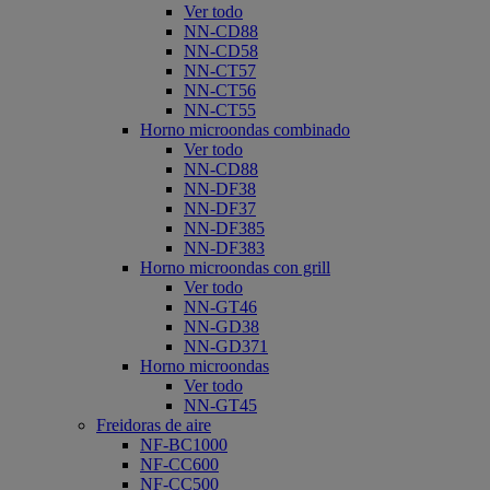
Ver todo
NN-CD88
NN-CD58
NN-CT57
NN-CT56
NN-CT55
Horno microondas combinado
Ver todo
NN-CD88
NN-DF38
NN-DF37
NN-DF385
NN-DF383
Horno microondas con grill
Ver todo
NN-GT46
NN-GD38
NN-GD371
Horno microondas
Ver todo
NN-GT45
Freidoras de aire
NF-BC1000
NF-CC600
NF-CC500