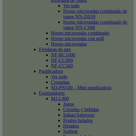
programa de vapor
Ver todo
Horno microondas combinado de
vapor NN-DS59
Horno microondas combinado de
vapor NN-CS88
Horno microondas combinado
Horno microondas con grill
Horno microondas
Freidoras de aire
NF-BC1000
NF-CC600
NF-CC500
Panificadora
Ver todo
Croustina
SD-PN100 – Mini panificadora
Exprimidores
MJ-L900
Jugos
Cócteles y bebidas
Salsas/Aderezos
Postres helados
Helados
Sorbete