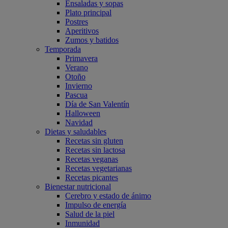
Ensaladas y sopas
Plato principal
Postres
Aperitivos
Zumos y batidos
Temporada
Primavera
Verano
Otoño
Invierno
Pascua
Día de San Valentín
Halloween
Navidad
Dietas y saludables
Recetas sin gluten
Recetas sin lactosa
Recetas veganas
Recetas vegetarianas
Recetas picantes
Bienestar nutricional
Cerebro y estado de ánimo
Impulso de energía
Salud de la piel
Inmunidad