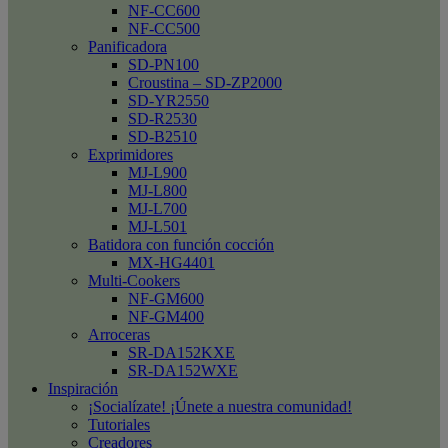
NF-CC600
NF-CC500
Panificadora
SD-PN100
Croustina – SD-ZP2000
SD-YR2550
SD-R2530
SD-B2510
Exprimidores
MJ-L900
MJ-L800
MJ-L700
MJ-L501
Batidora con función cocción
MX-HG4401
Multi-Cookers
NF-GM600
NF-GM400
Arroceras
SR-DA152KXE
SR-DA152WXE
Inspiración
¡Socialízate! ¡Únete a nuestra comunidad!
Tutoriales
Creadores