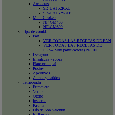
Arroceras
SR-DA152KXE
SR-DA152WXE
Multi-Cookers
NF-GM400
NF-GM600
Tipo de comida
Pan
VER TODAS LAS RECETAS DE PAN
VER TODAS LAS RECETAS DE
PAN– Mini panificadora (PN100)
Desayuno
Ensaladas y sopas
Plato principal
Postres
Aperitivos
Zumos y batidos
Temporada
Primavera
Verano
Otoño
Invierno
Pascua
Día de San Valentín
Halloween