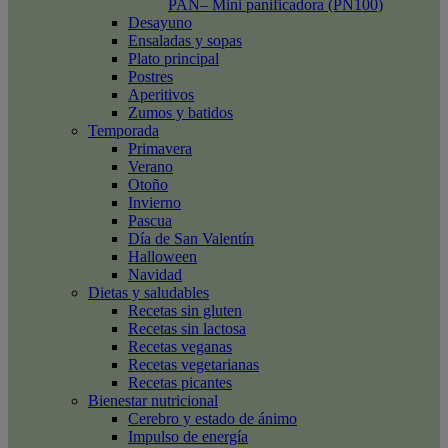
PAN– Mini panificadora (PN100)
Desayuno
Ensaladas y sopas
Plato principal
Postres
Aperitivos
Zumos y batidos
Temporada
Primavera
Verano
Otoño
Invierno
Pascua
Día de San Valentín
Halloween
Navidad
Dietas y saludables
Recetas sin gluten
Recetas sin lactosa
Recetas veganas
Recetas vegetarianas
Recetas picantes
Bienestar nutricional
Cerebro y estado de ánimo
Impulso de energía