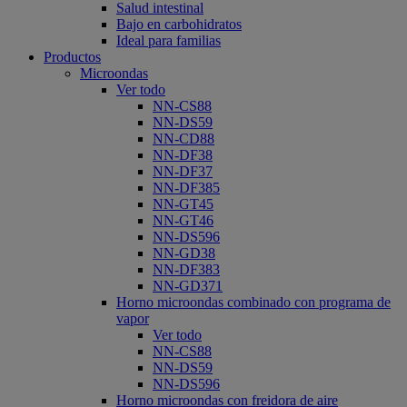
Salud intestinal
Bajo en carbohidratos
Ideal para familias
Productos
Microondas
Ver todo
NN-CS88
NN-DS59
NN-CD88
NN-DF38
NN-DF37
NN-DF385
NN-GT45
NN-GT46
NN-DS596
NN-GD38
NN-DF383
NN-GD371
Horno microondas combinado con programa de
vapor
Ver todo
NN-CS88
NN-DS59
NN-DS596
Horno microondas con freidora de aire