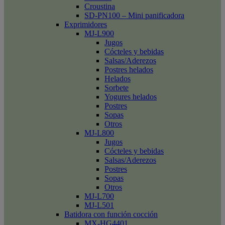
Croustina
SD-PN100 – Mini panificadora
Exprimidores
MJ-L900
Jugos
Cócteles y bebidas
Salsas/Aderezos
Postres helados
Helados
Sorbete
Yogures helados
Postres
Sopas
Otros
MJ-L800
Jugos
Cócteles y bebidas
Salsas/Aderezos
Postres
Sopas
Otros
MJ-L700
MJ-L501
Batidora con función cocción
MX-HG4401