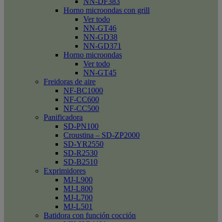
NN-DF383
Horno microondas con grill
Ver todo
NN-GT46
NN-GD38
NN-GD371
Horno microondas
Ver todo
NN-GT45
Freidoras de aire
NF-BC1000
NF-CC600
NF-CC500
Panificadora
SD-PN100
Croustina – SD-ZP2000
SD-YR2550
SD-R2530
SD-B2510
Exprimidores
MJ-L900
MJ-L800
MJ-L700
MJ-L501
Batidora con función cocción