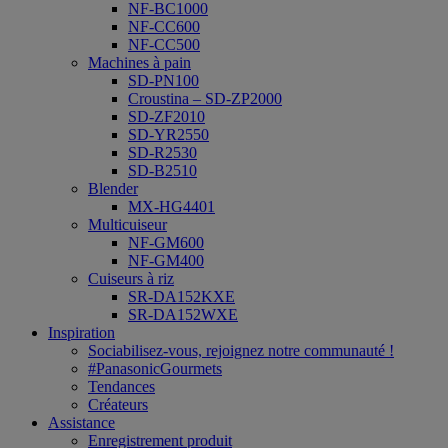
NF-BC1000
NF-CC600
NF-CC500
Machines à pain
SD-PN100
Croustina – SD-ZP2000
SD-ZF2010
SD-YR2550
SD-R2530
SD-B2510
Blender
MX-HG4401
Multicuiseur
NF-GM600
NF-GM400
Cuiseurs à riz
SR-DA152KXE
SR-DA152WXE
Inspiration
Sociabilisez-vous, rejoignez notre communauté !
#PanasonicGourmets
Tendances
Créateurs
Assistance
Enregistrement produit