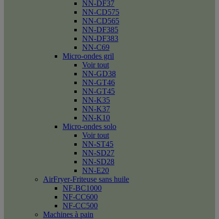
NN-DF37
NN-CD575
NN-CD565
NN-DF385
NN-DF383
NN-C69
Micro-ondes gril
Voir tout
NN-GD38
NN-GT46
NN-GT45
NN-K35
NN-K37
NN-K10
Micro-ondes solo
Voir tout
NN-ST45
NN-SD27
NN-SD28
NN-E20
AirFryer-Friteuse sans huile
NF-BC1000
NF-CC600
NF-CC500
Machines à pain