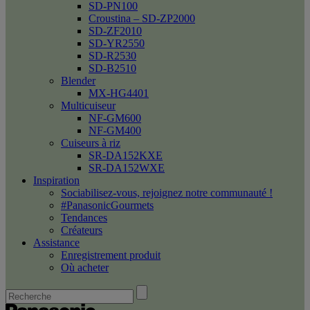
SD-PN100
Croustina – SD-ZP2000
SD-ZF2010
SD-YR2550
SD-R2530
SD-B2510
Blender
MX-HG4401
Multicuiseur
NF-GM600
NF-GM400
Cuiseurs à riz
SR-DA152KXE
SR-DA152WXE
Inspiration
Sociabilisez-vous, rejoignez notre communauté !
#PanasonicGourmets
Tendances
Créateurs
Assistance
Enregistrement produit
Où acheter