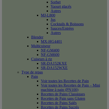
Sorbet
Yaourt glacés
Autres
MJ-L800
Jus
Cocktails & Boissons
Sauces/Entrées
Autres
Blender
MX-HG4401
Multicuiseur
NF-GM400
NF-GM600
Cuiseurs à riz
SR-DA152KXE
SR-DA152WXE
Type de repas
Pain
Voir toutes les Recettes de Pain
Voir toutes les Recettes de Pain – Mini
machine à pain (PN100)
Recettes de Pains Classiques
Recettes de Pain sans Gluten
Recettes de Pains Salés
Recettes de Pains Sucrés