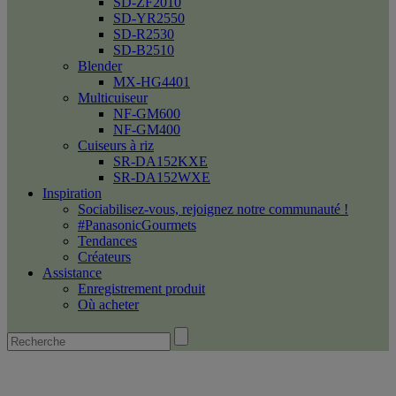
SD-ZF2010
SD-YR2550
SD-R2530
SD-B2510
Blender
MX-HG4401
Multicuiseur
NF-GM600
NF-GM400
Cuiseurs à riz
SR-DA152KXE
SR-DA152WXE
Inspiration
Sociabilisez-vous, rejoignez notre communauté !
#PanasonicGourmets
Tendances
Créateurs
Assistance
Enregistrement produit
Où acheter