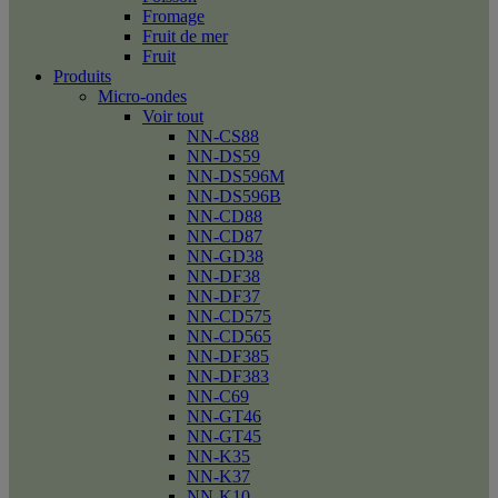
Fromage
Fruit de mer
Fruit
Produits
Micro-ondes
Voir tout
NN-CS88
NN-DS59
NN-DS596M
NN-DS596B
NN-CD88
NN-CD87
NN-GD38
NN-DF38
NN-DF37
NN-CD575
NN-CD565
NN-DF385
NN-DF383
NN-C69
NN-GT46
NN-GT45
NN-K35
NN-K37
NN-K10