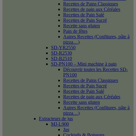
Recettes de Pains Classiques
Recettes de pain aux Céréales
Recettes de Pain Salé
Recettes de Pain Sucré
Recette sans gluten
Pain de fêtes
Autres Recettes (Confitures, pâte à
pizza…)
SD-YR2550
SD-R2530
SD-B2510
SD-PN100 – Mini machine à pain
Découvrir toutes les Recettes SD-
PN100
Recettes de Pains Classiques
Recettes de Pain Sucré
Recettes de Pain Salé
Recettes de pain aux Céréales
Recette sans gluten
Autres Recettes (Confitures, pâte à
pizza…)
Extracteurs de jus
MJ-L900
Jus
Cocktails & Boissons