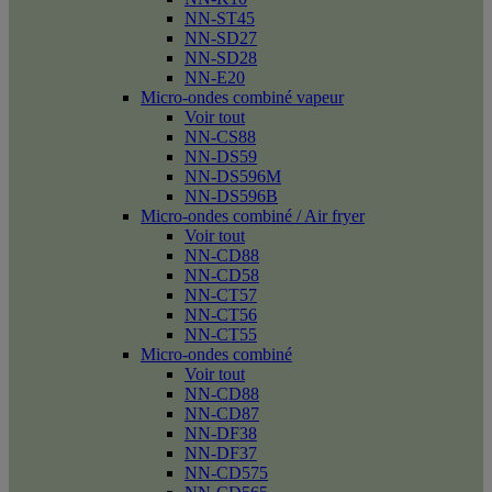
NN-ST45
NN-SD27
NN-SD28
NN-E20
Micro-ondes combiné vapeur
Voir tout
NN-CS88
NN-DS59
NN-DS596M
NN-DS596B
Micro-ondes combiné / Air fryer
Voir tout
NN-CD88
NN-CD58
NN-CT57
NN-CT56
NN-CT55
Micro-ondes combiné
Voir tout
NN-CD88
NN-CD87
NN-DF38
NN-DF37
NN-CD575