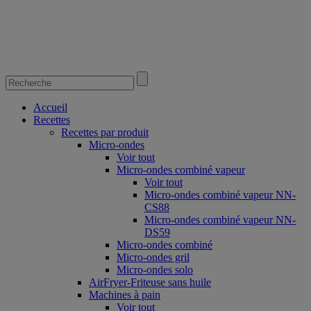
Accueil
Recettes
Recettes par produit
Micro-ondes
Voir tout
Micro-ondes combiné vapeur
Voir tout
Micro-ondes combiné vapeur NN-
CS88
Micro-ondes combiné vapeur NN-
DS59
Micro-ondes combiné
Micro-ondes gril
Micro-ondes solo
AirFryer-Friteuse sans huile
Machines à pain
Voir tout