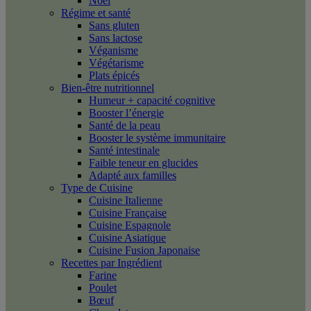
Noël
Régime et santé
Sans gluten
Sans lactose
Véganisme
Végétarisme
Plats épicés
Bien-être nutritionnel
Humeur + capacité cognitive
Booster l’énergie
Santé de la peau
Booster le système immunitaire
Santé intestinale
Faible teneur en glucides
Adapté aux familles
Type de Cuisine
Cuisine Italienne
Cuisine Française
Cuisine Espagnole
Cuisine Asiatique
Cuisine Fusion Japonaise
Recettes par Ingrédient
Farine
Poulet
Bœuf