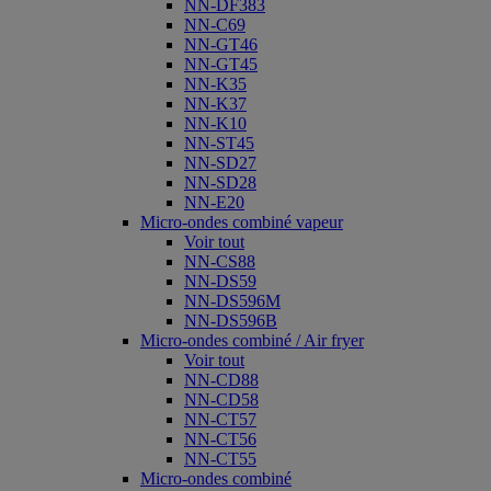
NN-DF383
NN-C69
NN-GT46
NN-GT45
NN-K35
NN-K37
NN-K10
NN-ST45
NN-SD27
NN-SD28
NN-E20
Micro-ondes combiné vapeur
Voir tout
NN-CS88
NN-DS59
NN-DS596M
NN-DS596B
Micro-ondes combiné / Air fryer
Voir tout
NN-CD88
NN-CD58
NN-CT57
NN-CT56
NN-CT55
Micro-ondes combiné