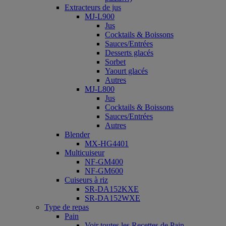
Extracteurs de jus
MJ-L900
Jus
Cocktails & Boissons
Sauces/Entrées
Desserts glacés
Sorbet
Yaourt glacés
Autres
MJ-L800
Jus
Cocktails & Boissons
Sauces/Entrées
Autres
Blender
MX-HG4401
Multicuiseur
NF-GM400
NF-GM600
Cuiseurs à riz
SR-DA152KXE
SR-DA152WXE
Type de repas
Pain
Voir toutes les Recettes de Pain