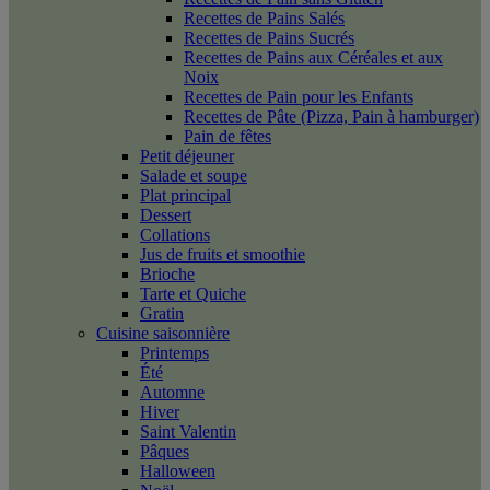
Recettes de Pains Salés
Recettes de Pains Sucrés
Recettes de Pains aux Céréales et aux
Noix
Recettes de Pain pour les Enfants
Recettes de Pâte (Pizza, Pain à hamburger)
Pain de fêtes
Petit déjeuner
Salade et soupe
Plat principal
Dessert
Collations
Jus de fruits et smoothie
Brioche
Tarte et Quiche
Gratin
Cuisine saisonnière
Printemps
Été
Automne
Hiver
Saint Valentin
Pâques
Halloween