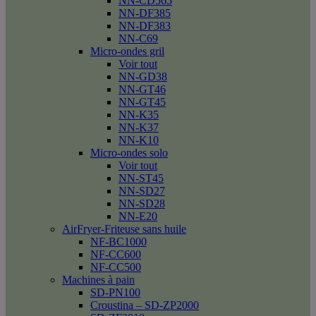
NN-CD565
NN-DF385
NN-DF383
NN-C69
Micro-ondes gril
Voir tout
NN-GD38
NN-GT46
NN-GT45
NN-K35
NN-K37
NN-K10
Micro-ondes solo
Voir tout
NN-ST45
NN-SD27
NN-SD28
NN-E20
AirFryer-Friteuse sans huile
NF-BC1000
NF-CC600
NF-CC500
Machines à pain
SD-PN100
Croustina – SD-ZP2000