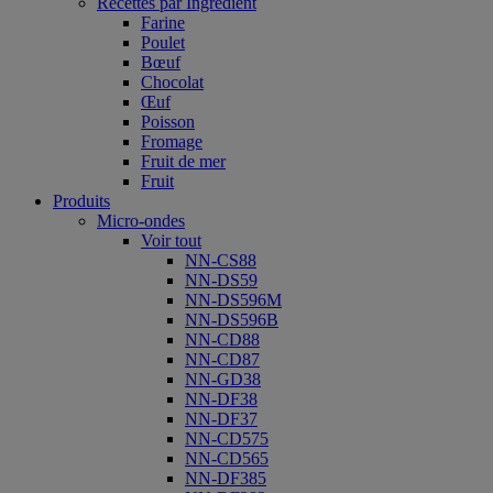
Recettes par Ingrédient
Farine
Poulet
Bœuf
Chocolat
Œuf
Poisson
Fromage
Fruit de mer
Fruit
Produits
Micro-ondes
Voir tout
NN-CS88
NN-DS59
NN-DS596M
NN-DS596B
NN-CD88
NN-CD87
NN-GD38
NN-DF38
NN-DF37
NN-CD575
NN-CD565
NN-DF385