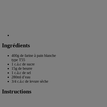
Ingrédients
400g de
farine à pain blanche
type T55
1 c.à.c de
sucre
15g de
beurre
1 c.à.c de
sel
280ml
d’eau
3/4 c.à.c de
levure sèche
Instructions