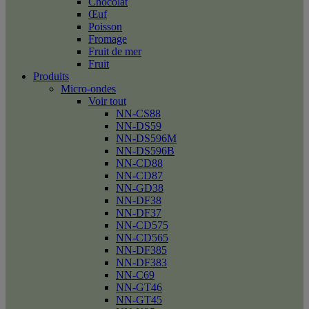
Chocolat
Œuf
Poisson
Fromage
Fruit de mer
Fruit
Produits
Micro-ondes
Voir tout
NN-CS88
NN-DS59
NN-DS596M
NN-DS596B
NN-CD88
NN-CD87
NN-GD38
NN-DF38
NN-DF37
NN-CD575
NN-CD565
NN-DF385
NN-DF383
NN-C69
NN-GT46
NN-GT45