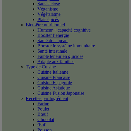
Sans lactose
Véganisme
Végétarisme
Plats épicés
Bien-être nutritionnel
Humeur + capacité cognitive
Booster l’énergie
Santé de la peau
Booster le système immunitaire
Santé intestinale
Faible teneur en glucides
Adapté aux familles
Type de Cuisine
Cuisine Italienne
Cuisine Française
Cuisine Espagnole
Cuisine Asiatique
Cuisine Fusion Japonaise
Recettes par Ingrédient
Farine
Poulet
Bœuf
Chocolat
Œuf
Poisson