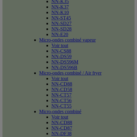
NN-K35
NN-K37
NN-K10
NN-ST45
NN-SD27
NN-SD28
NN-E20
Micro-ondes combiné vapeur
Voir tout
NN-CS88
NN-DS59
NN-DS596M
NN-DS596B
Micro-ondes combiné / Air fryer
Voir tout
NN-CD88
NN-CD58
NN-CT57
NN-CT56
NN-CT55
Micro-ondes combiné
Voir tout
NN-CD88
NN-CD87
NN-DF38