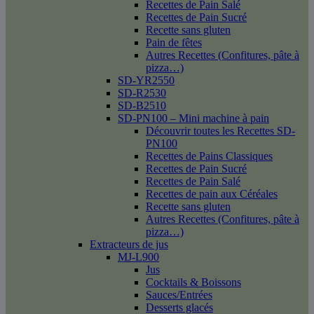
Recettes de Pain Salé
Recettes de Pain Sucré
Recette sans gluten
Pain de fêtes
Autres Recettes (Confitures, pâte à
pizza…)
SD-YR2550
SD-R2530
SD-B2510
SD-PN100 – Mini machine à pain
Découvrir toutes les Recettes SD-
PN100
Recettes de Pains Classiques
Recettes de Pain Sucré
Recettes de Pain Salé
Recettes de pain aux Céréales
Recette sans gluten
Autres Recettes (Confitures, pâte à
pizza…)
Extracteurs de jus
MJ-L900
Jus
Cocktails & Boissons
Sauces/Entrées
Desserts glacés