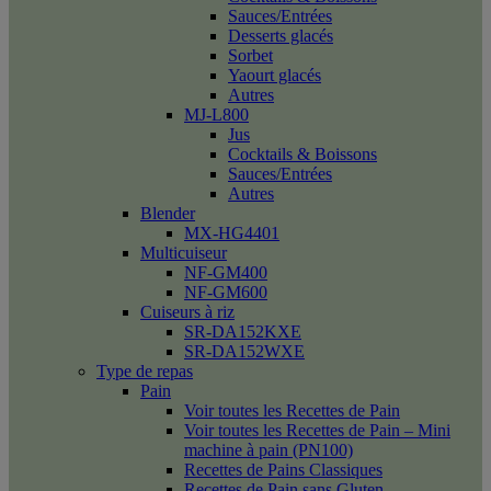
Sauces/Entrées
Desserts glacés
Sorbet
Yaourt glacés
Autres
MJ-L800
Jus
Cocktails & Boissons
Sauces/Entrées
Autres
Blender
MX-HG4401
Multicuiseur
NF-GM400
NF-GM600
Cuiseurs à riz
SR-DA152KXE
SR-DA152WXE
Type de repas
Pain
Voir toutes les Recettes de Pain
Voir toutes les Recettes de Pain – Mini
machine à pain (PN100)
Recettes de Pains Classiques
Recettes de Pain sans Gluten