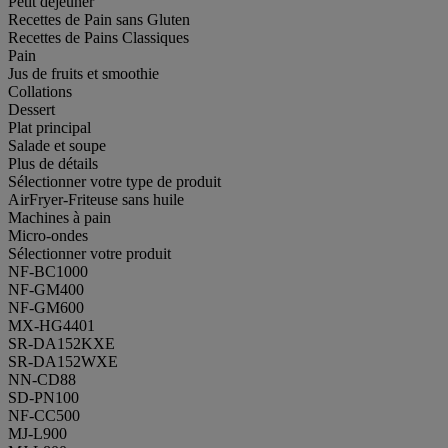
Petit déjeuner
Recettes de Pain sans Gluten
Recettes de Pains Classiques
Pain
Jus de fruits et smoothie
Collations
Dessert
Plat principal
Salade et soupe
Plus de détails
Sélectionner votre type de produit
AirFryer-Friteuse sans huile
Machines à pain
Micro-ondes
Sélectionner votre produit
NF-BC1000
NF-GM400
NF-GM600
MX-HG4401
SR-DA152KXE
SR-DA152WXE
NN-CD88
SD-PN100
NF-CC500
MJ-L900