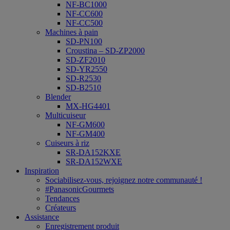
NF-BC1000
NF-CC600
NF-CC500
Machines à pain
SD-PN100
Croustina – SD-ZP2000
SD-ZF2010
SD-YR2550
SD-R2530
SD-B2510
Blender
MX-HG4401
Multicuiseur
NF-GM600
NF-GM400
Cuiseurs à riz
SR-DA152KXE
SR-DA152WXE
Inspiration
Sociabilisez-vous, rejoignez notre communauté !
#PanasonicGourmets
Tendances
Créateurs
Assistance
Enregistrement produit