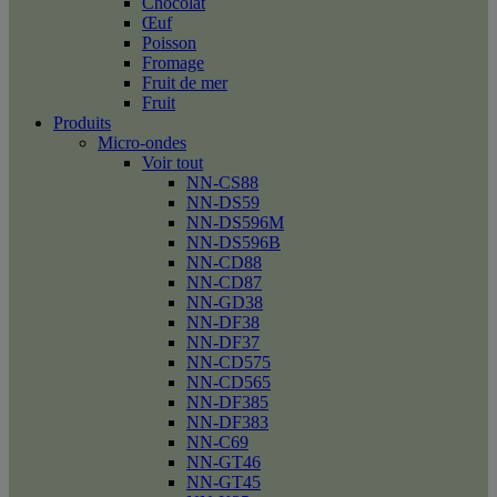
Chocolat
Œuf
Poisson
Fromage
Fruit de mer
Fruit
Produits
Micro-ondes
Voir tout
NN-CS88
NN-DS59
NN-DS596M
NN-DS596B
NN-CD88
NN-CD87
NN-GD38
NN-DF38
NN-DF37
NN-CD575
NN-CD565
NN-DF385
NN-DF383
NN-C69
NN-GT46
NN-GT45