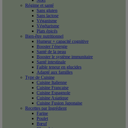
Noël
Régime et santé
Sans gluten
Sans lactose
Véganisme
Végétarisme
Plats épicés
Bien-être nutritionnel
Humeur + capacité cognitive
Booster l’énergie
Santé de la peau
Booster le système immunitaire
Santé intestinale
Faible teneur en glucides
Adapté aux familles
Type de Cuisine
Cuisine Italienne
Cuisine Française
Cuisine Espagnole
Cuisine Asiatique
Cuisine Fusion Japonaise
Recettes par Ingrédient
Farine
Poulet
Bœuf