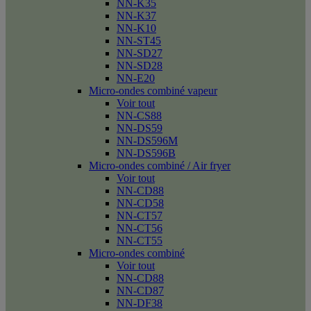
NN-K35
NN-K37
NN-K10
NN-ST45
NN-SD27
NN-SD28
NN-E20
Micro-ondes combiné vapeur
Voir tout
NN-CS88
NN-DS59
NN-DS596M
NN-DS596B
Micro-ondes combiné / Air fryer
Voir tout
NN-CD88
NN-CD58
NN-CT57
NN-CT56
NN-CT55
Micro-ondes combiné
Voir tout
NN-CD88
NN-CD87
NN-DF38