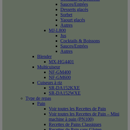
Sauces/Entrées
Desserts glacés
Sorbet
Yaourt glacés
Autres
MJ-L800
Jus
Cocktails & Boissons
Sauces/Entrées
Autres
Blender
MX-HG4401
Multicuiseur
NF-GM400
NF-GM600
Cuiseurs à riz
SR-DA152KXE
SR-DA152WXE
Type de repas
Pain
Voir toutes les Recettes de Pain
Voir toutes les Recettes de Pain – Mini
machine à pain (PN100)
Recettes de Pains Classiques
Recettes de Pain sans Gluten