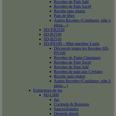
Recettes de Pain Salé
Recettes de Pain Sucré
Recette sans gluten
Pain de fêtes
Autres Recettes (Confitures, pâte à
pizza…)
SD-YR2550
SD-R2530
SD-B2510
SD-PN100 – Mini machine à pain
Découvrir toutes les Recettes SD-
PN100
Recettes de Pains Classiques
Recettes de Pain Sucré
Recettes de Pain Salé
Recettes de pain aux Céréales
Recette sans gluten
Autres Recettes (Confitures, pâte à
pizza…)
Extracteurs de jus
MJ-L900
Jus
Cocktails & Boissons
Sauces/Entrées
Desserts glacés