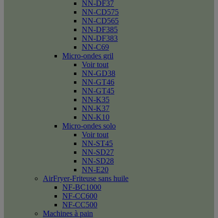
NN-DF37
NN-CD575
NN-CD565
NN-DF385
NN-DF383
NN-C69
Micro-ondes gril
Voir tout
NN-GD38
NN-GT46
NN-GT45
NN-K35
NN-K37
NN-K10
Micro-ondes solo
Voir tout
NN-ST45
NN-SD27
NN-SD28
NN-E20
AirFryer-Friteuse sans huile
NF-BC1000
NF-CC600
NF-CC500
Machines à pain