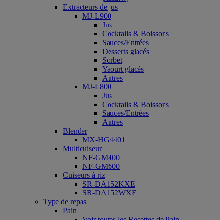
Extracteurs de jus
MJ-L900
Jus
Cocktails & Boissons
Sauces/Entrées
Desserts glacés
Sorbet
Yaourt glacés
Autres
MJ-L800
Jus
Cocktails & Boissons
Sauces/Entrées
Autres
Blender
MX-HG4401
Multicuiseur
NF-GM400
NF-GM600
Cuiseurs à riz
SR-DA152KXE
SR-DA152WXE
Type de repas
Pain
Voir toutes les Recettes de Pain