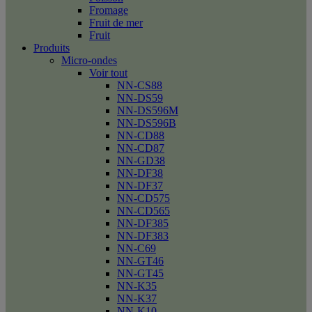
Fromage
Fruit de mer
Fruit
Produits
Micro-ondes
Voir tout
NN-CS88
NN-DS59
NN-DS596M
NN-DS596B
NN-CD88
NN-CD87
NN-GD38
NN-DF38
NN-DF37
NN-CD575
NN-CD565
NN-DF385
NN-DF383
NN-C69
NN-GT46
NN-GT45
NN-K35
NN-K37
NN-K10