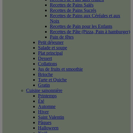
Recettes de Pains Salés
Recettes de Pains Sucrés
Recettes de Pains aux Céréales et aux
Noix
Recettes de Pain pour les Enfants
Recettes de Pâte (Pizza, Pain à hamburger)
Pain de fêtes
Petit déjeuner
Salade et soupe
Plat principal
Dessert
Collations
Jus de fruits et smoothie
Brioche
Tarte et Quiche
Gratin
Cuisine saisonnière
Printemps
Été
Automne
Hiver
Saint Valentin
Pâques
Halloween