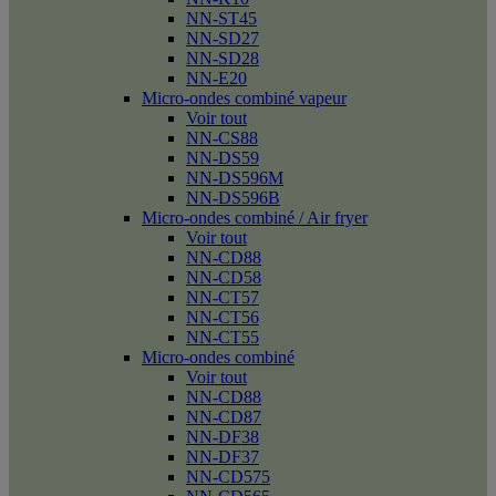
NN-ST45
NN-SD27
NN-SD28
NN-E20
Micro-ondes combiné vapeur
Voir tout
NN-CS88
NN-DS59
NN-DS596M
NN-DS596B
Micro-ondes combiné / Air fryer
Voir tout
NN-CD88
NN-CD58
NN-CT57
NN-CT56
NN-CT55
Micro-ondes combiné
Voir tout
NN-CD88
NN-CD87
NN-DF38
NN-DF37
NN-CD575