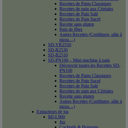
Recettes de Pains Classiques
Recettes de pain aux Céréales
Recettes de Pain Salé
Recettes de Pain Sucré
Recette sans gluten
Pain de fêtes
Autres Recettes (Confitures, pâte à
pizza…)
SD-YR2550
SD-R2530
SD-B2510
SD-PN100 – Mini machine à pain
Découvrir toutes les Recettes SD-
PN100
Recettes de Pains Classiques
Recettes de Pain Sucré
Recettes de Pain Salé
Recettes de pain aux Céréales
Recette sans gluten
Autres Recettes (Confitures, pâte à
pizza…)
Extracteurs de jus
MJ-L900
Jus
Cocktails & Boissons