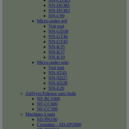
NN-CD565
NN-DF385
NN-DF383
NN-C69
Micro-ondes gril
Voir tout
NN-GD38
NN-GT46
NN-GT45
NN-K35
NN-K37
NN-K10
Micro-ondes solo
Voir tout
NN-ST45
NN-SD27
NN-SD28
NN-E20
AirFryer-Friteuse sans huile
NF-BC1000
NF-CC600
NF-CC500
Machines à pain
SD-PN100
Croustina – SD-ZP2000