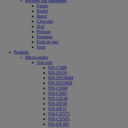
Recettes par Ingrédient
Farine
Poulet
Bœuf
Chocolat
Œuf
Poisson
Fromage
Fruit de mer
Fruit
Produits
Micro-ondes
Voir tout
NN-CS88
NN-DS59
NN-DS596M
NN-DS596B
NN-CD88
NN-CD87
NN-GD38
NN-DF38
NN-DF37
NN-CD575
NN-CD565
NN-DF385