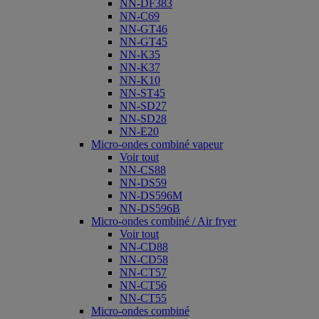
NN-DF383
NN-C69
NN-GT46
NN-GT45
NN-K35
NN-K37
NN-K10
NN-ST45
NN-SD27
NN-SD28
NN-E20
Micro-ondes combiné vapeur
Voir tout
NN-CS88
NN-DS59
NN-DS596M
NN-DS596B
Micro-ondes combiné / Air fryer
Voir tout
NN-CD88
NN-CD58
NN-CT57
NN-CT56
NN-CT55
Micro-ondes combiné