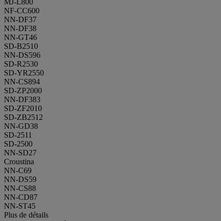
MJ-L800
NF-CC600
NN-DF37
NN-DF38
NN-GT46
SD-B2510
NN-DS596
SD-R2530
SD-YR2550
NN-CS894
SD-ZP2000
NN-DF383
SD-ZF2010
SD-ZB2512
NN-GD38
SD-2511
SD-2500
NN-SD27
Croustina
NN-C69
NN-DS59
NN-CS88
NN-CD87
NN-ST45
Plus de détails