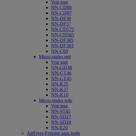
Voir tout
NN-CD88
NN-CD87
NN-DF38
NN-DF37
NN-CD575
NN-CD565
NN-DF385
NN-DF383
NN-C69
Micro-ondes gril
Voir tout
NN-GD38
NN-GT46
NN-GT45
NN-K35
NN-K37
NN-K10
Micro-ondes solo
Voir tout
NN-ST45
NN-SD27
NN-SD28
NN-E20
AirFryer-Friteuse sans huile