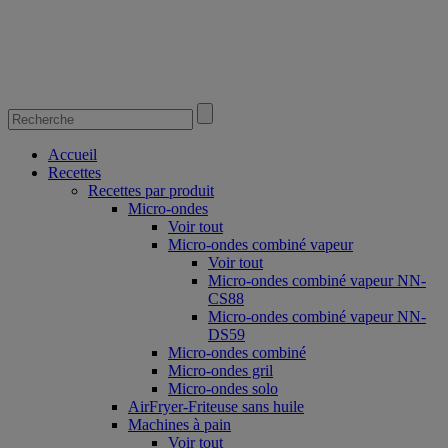
Accueil
Recettes
Recettes par produit
Micro-ondes
Voir tout
Micro-ondes combiné vapeur
Voir tout
Micro-ondes combiné vapeur NN-
CS88
Micro-ondes combiné vapeur NN-
DS59
Micro-ondes combiné
Micro-ondes gril
Micro-ondes solo
AirFryer-Friteuse sans huile
Machines à pain
Voir tout