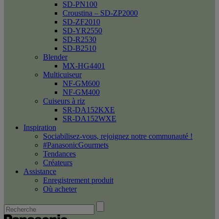
SD-PN100
Croustina – SD-ZP2000
SD-ZF2010
SD-YR2550
SD-R2530
SD-B2510
Blender
MX-HG4401
Multicuiseur
NF-GM600
NF-GM400
Cuiseurs à riz
SR-DA152KXE
SR-DA152WXE
Inspiration
Sociabilisez-vous, rejoignez notre communauté !
#PanasonicGourmets
Tendances
Créateurs
Assistance
Enregistrement produit
Où acheter