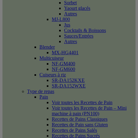
Sorbet
Yaourt glacés
Autres
MJ-L800
Jus
Cocktails & Boissons
Sauces/Entrées
Autres
Blender
MX-HG4401
Multicuiseur
NF-GM400
NF-GM600
Cuiseurs à riz
SR-DA152KXE
SR-DA152WXE
Type de repas
Pain
Voir toutes les Recettes de Pain
Voir toutes les Recettes de Pain – Mini
machine à pain (PN100)
Recettes de Pains Classiques
Recettes de Pain sans Gluten
Recettes de Pains Salés
Recettes de Pains Sucrés