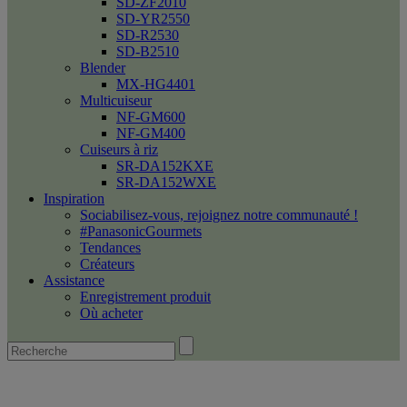
SD-ZF2010
SD-YR2550
SD-R2530
SD-B2510
Blender
MX-HG4401
Multicuiseur
NF-GM600
NF-GM400
Cuiseurs à riz
SR-DA152KXE
SR-DA152WXE
Inspiration
Sociabilisez-vous, rejoignez notre communauté !
#PanasonicGourmets
Tendances
Créateurs
Assistance
Enregistrement produit
Où acheter