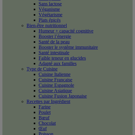
Sans lactose
Véganisme
Végétarisme
Plats épicés
Bien-être nutritionnel
Humeur + capacité cognitive
Booster l’énergie
Santé de la peau
Booster le système immunitaire
Santé intestinale
Faible teneur en glucides
Adapté aux familles
Type de Cuisine
Cuisine Italienne
Cuisine Française
Cuisine Espagnole
Cuisine Asiatique
Cuisine Fusion Japonaise
Recettes par Ingrédient
Farine
Poulet
Bœuf
Chocolat
Œuf
Poisson