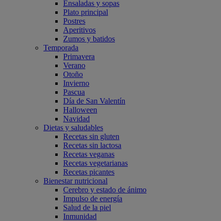
Ensaladas y sopas
Plato principal
Postres
Aperitivos
Zumos y batidos
Temporada
Primavera
Verano
Otoño
Invierno
Pascua
Día de San Valentín
Halloween
Navidad
Dietas y saludables
Recetas sin gluten
Recetas sin lactosa
Recetas veganas
Recetas vegetarianas
Recetas picantes
Bienestar nutricional
Cerebro y estado de ánimo
Impulso de energía
Salud de la piel
Inmunidad