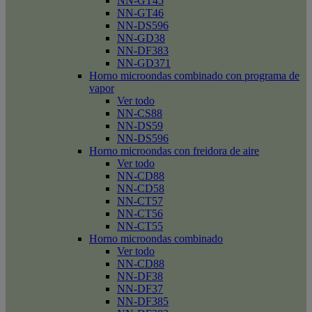
NN-GT45
NN-GT46
NN-DS596
NN-GD38
NN-DF383
NN-GD371
Horno microondas combinado con programa de
vapor
Ver todo
NN-CS88
NN-DS59
NN-DS596
Horno microondas con freidora de aire
Ver todo
NN-CD88
NN-CD58
NN-CT57
NN-CT56
NN-CT55
Horno microondas combinado
Ver todo
NN-CD88
NN-DF38
NN-DF37
NN-DF385