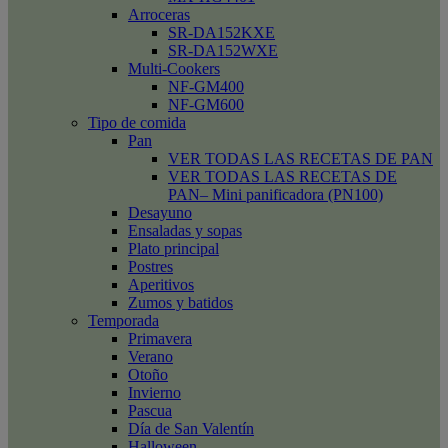
Arroceras
SR-DA152KXE
SR-DA152WXE
Multi-Cookers
NF-GM400
NF-GM600
Tipo de comida
Pan
VER TODAS LAS RECETAS DE PAN
VER TODAS LAS RECETAS DE
PAN– Mini panificadora (PN100)
Desayuno
Ensaladas y sopas
Plato principal
Postres
Aperitivos
Zumos y batidos
Temporada
Primavera
Verano
Otoño
Invierno
Pascua
Día de San Valentín
Halloween