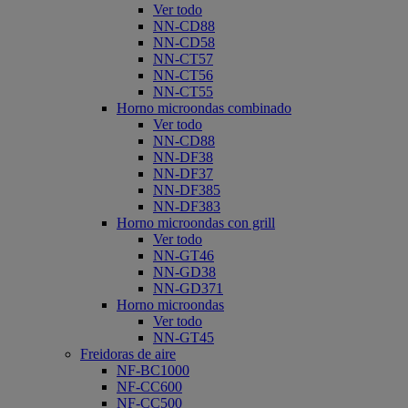
Ver todo
NN-CD88
NN-CD58
NN-CT57
NN-CT56
NN-CT55
Horno microondas combinado
Ver todo
NN-CD88
NN-DF38
NN-DF37
NN-DF385
NN-DF383
Horno microondas con grill
Ver todo
NN-GT46
NN-GD38
NN-GD371
Horno microondas
Ver todo
NN-GT45
Freidoras de aire
NF-BC1000
NF-CC600
NF-CC500