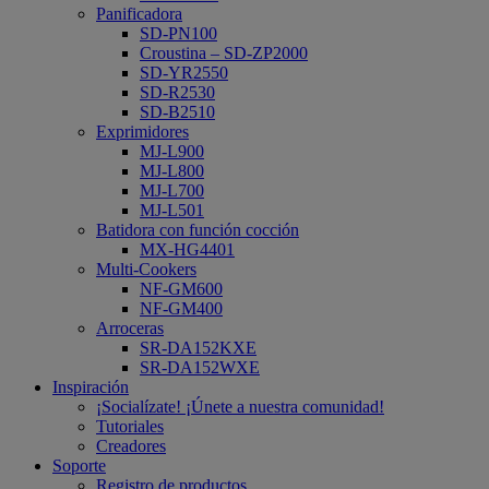
Panificadora
SD-PN100
Croustina – SD-ZP2000
SD-YR2550
SD-R2530
SD-B2510
Exprimidores
MJ-L900
MJ-L800
MJ-L700
MJ-L501
Batidora con función cocción
MX-HG4401
Multi-Cookers
NF-GM600
NF-GM400
Arroceras
SR-DA152KXE
SR-DA152WXE
Inspiración
¡Socialízate! ¡Únete a nuestra comunidad!
Tutoriales
Creadores
Soporte
Registro de productos