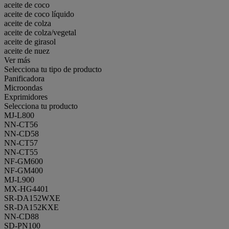
aceite de coco
aceite de coco líquido
aceite de colza
aceite de colza/vegetal
aceite de girasol
aceite de nuez
Ver más
Selecciona tu tipo de producto
Panificadora
Microondas
Exprimidores
Selecciona tu producto
MJ-L800
NN-CT56
NN-CD58
NN-CT57
NN-CT55
NF-GM600
NF-GM400
MJ-L900
MX-HG4401
SR-DA152WXE
SR-DA152KXE
NN-CD88
SD-PN100