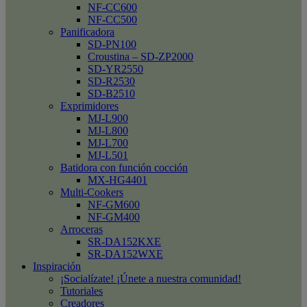
NF-CC600
NF-CC500
Panificadora
SD-PN100
Croustina – SD-ZP2000
SD-YR2550
SD-R2530
SD-B2510
Exprimidores
MJ-L900
MJ-L800
MJ-L700
MJ-L501
Batidora con función cocción
MX-HG4401
Multi-Cookers
NF-GM600
NF-GM400
Arroceras
SR-DA152KXE
SR-DA152WXE
Inspiración
¡Socialízate! ¡Únete a nuestra comunidad!
Tutoriales
Creadores