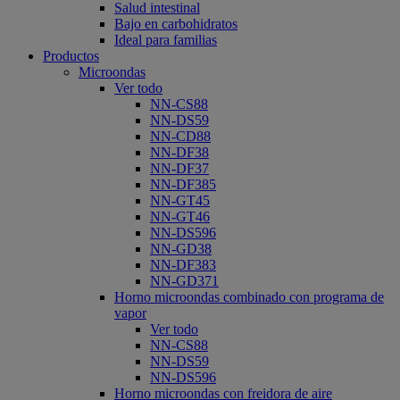
Salud intestinal
Bajo en carbohidratos
Ideal para familias
Productos
Microondas
Ver todo
NN-CS88
NN-DS59
NN-CD88
NN-DF38
NN-DF37
NN-DF385
NN-GT45
NN-GT46
NN-DS596
NN-GD38
NN-DF383
NN-GD371
Horno microondas combinado con programa de
vapor
Ver todo
NN-CS88
NN-DS59
NN-DS596
Horno microondas con freidora de aire