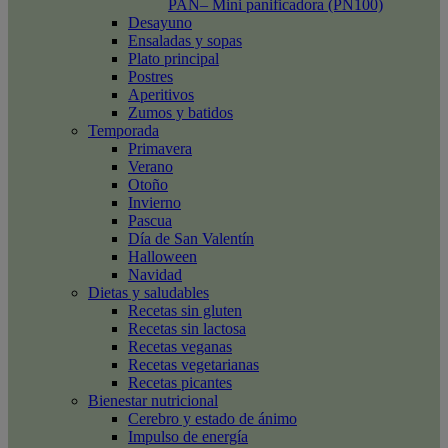
PAN– Mini panificadora (PN100)
Desayuno
Ensaladas y sopas
Plato principal
Postres
Aperitivos
Zumos y batidos
Temporada
Primavera
Verano
Otoño
Invierno
Pascua
Día de San Valentín
Halloween
Navidad
Dietas y saludables
Recetas sin gluten
Recetas sin lactosa
Recetas veganas
Recetas vegetarianas
Recetas picantes
Bienestar nutricional
Cerebro y estado de ánimo
Impulso de energía