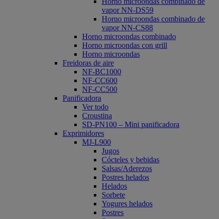
Horno microondas combinado de
vapor NN-DS59
Horno microondas combinado de
vapor NN-CS88
Horno microondas combinado
Horno microondas con grill
Horno microondas
Freidoras de aire
NF-BC1000
NF-CC600
NF-CC500
Panificadora
Ver todo
Croustina
SD-PN100 – Mini panificadora
Exprimidores
MJ-L900
Jugos
Cócteles y bebidas
Salsas/Aderezos
Postres helados
Helados
Sorbete
Yogures helados
Postres