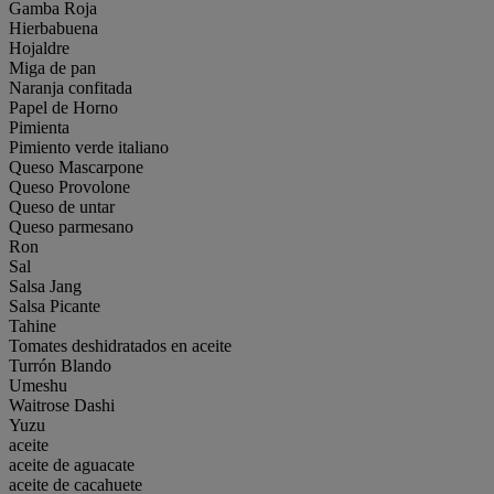
Gamba Roja
Hierbabuena
Hojaldre
Miga de pan
Naranja confitada
Papel de Horno
Pimienta
Pimiento verde italiano
Queso Mascarpone
Queso Provolone
Queso de untar
Queso parmesano
Ron
Sal
Salsa Jang
Salsa Picante
Tahine
Tomates deshidratados en aceite
Turrón Blando
Umeshu
Waitrose Dashi
Yuzu
aceite
aceite de aguacate
aceite de cacahuete