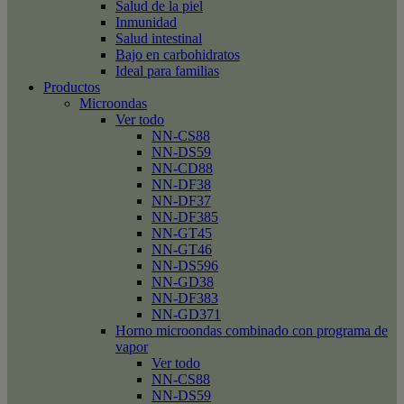
Salud de la piel
Inmunidad
Salud intestinal
Bajo en carbohidratos
Ideal para familias
Productos
Microondas
Ver todo
NN-CS88
NN-DS59
NN-CD88
NN-DF38
NN-DF37
NN-DF385
NN-GT45
NN-GT46
NN-DS596
NN-GD38
NN-DF383
NN-GD371
Horno microondas combinado con programa de
vapor
Ver todo
NN-CS88
NN-DS59