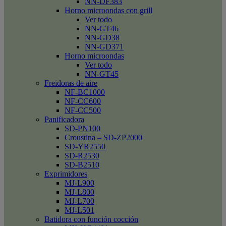
NN-DF383
Horno microondas con grill
Ver todo
NN-GT46
NN-GD38
NN-GD371
Horno microondas
Ver todo
NN-GT45
Freidoras de aire
NF-BC1000
NF-CC600
NF-CC500
Panificadora
SD-PN100
Croustina – SD-ZP2000
SD-YR2550
SD-R2530
SD-B2510
Exprimidores
MJ-L900
MJ-L800
MJ-L700
MJ-L501
Batidora con función cocción