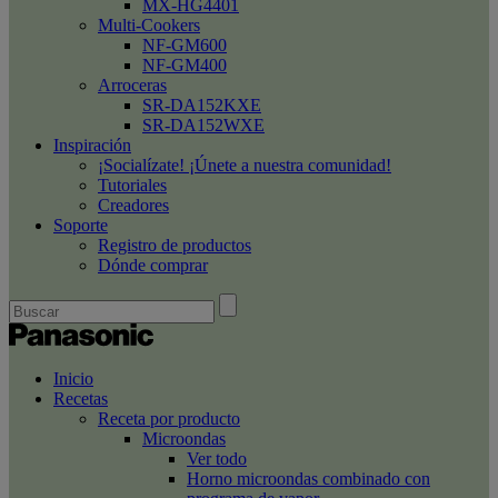
MX-HG4401
Multi-Cookers
NF-GM600
NF-GM400
Arroceras
SR-DA152KXE
SR-DA152WXE
Inspiración
¡Socialízate! ¡Únete a nuestra comunidad!
Tutoriales
Creadores
Soporte
Registro de productos
Dónde comprar
Inicio
Recetas
Receta por producto
Microondas
Ver todo
Horno microondas combinado con