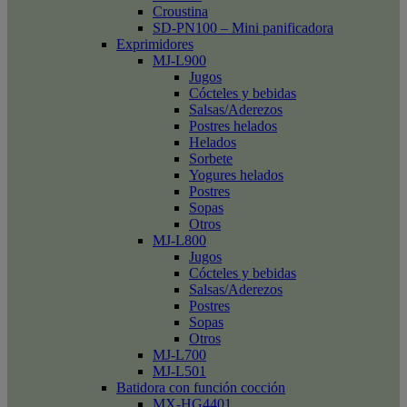
Croustina
SD-PN100 – Mini panificadora
Exprimidores
MJ-L900
Jugos
Cócteles y bebidas
Salsas/Aderezos
Postres helados
Helados
Sorbete
Yogures helados
Postres
Sopas
Otros
MJ-L800
Jugos
Cócteles y bebidas
Salsas/Aderezos
Postres
Sopas
Otros
MJ-L700
MJ-L501
Batidora con función cocción
MX-HG4401