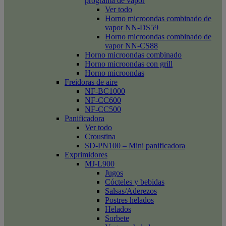
programa de vapor
Ver todo
Horno microondas combinado de
vapor NN-DS59
Horno microondas combinado de
vapor NN-CS88
Horno microondas combinado
Horno microondas con grill
Horno microondas
Freidoras de aire
NF-BC1000
NF-CC600
NF-CC500
Panificadora
Ver todo
Croustina
SD-PN100 – Mini panificadora
Exprimidores
MJ-L900
Jugos
Cócteles y bebidas
Salsas/Aderezos
Postres helados
Helados
Sorbete