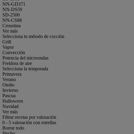
NN-GD371
NN-DS59
SD-2500
NN-CS88
Croustina
Ver más
Selecciona tu método de cocción
Grill
Vapor
Convección
Potencia del microondas
Freidora de aire
Selecciona la temporada
Primavera
Verano
Otoño
Invierno
Pascua
Halloween
Navidad
Ver más
Filtrar recetas por valoración
0
-
5
valoración con estrellas
Borrar todo
Hecho