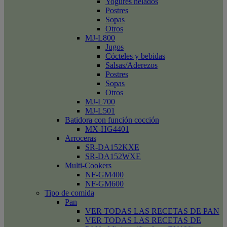
Yogures helados
Postres
Sopas
Otros
MJ-L800
Jugos
Cócteles y bebidas
Salsas/Aderezos
Postres
Sopas
Otros
MJ-L700
MJ-L501
Batidora con función cocción
MX-HG4401
Arroceras
SR-DA152KXE
SR-DA152WXE
Multi-Cookers
NF-GM400
NF-GM600
Tipo de comida
Pan
VER TODAS LAS RECETAS DE PAN
VER TODAS LAS RECETAS DE