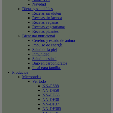
Navidad
Dietas y saludables
Recetas sin gluten
Recetas sin lactosa
Recetas veganas
Recetas vegetarianas
Recetas picantes
Bienestar nutricional
Cerebro y estado de ánimo
Impulso de energía
Salud de la piel
Inmunidad
Salud intestinal
Bajo en carbohidratos
Ideal para familias
Productos
Microondas
Ver todo
NN-CS88
NN-DS59
NN-CD88
NN-DF38
NN-DF37
NN-DF385