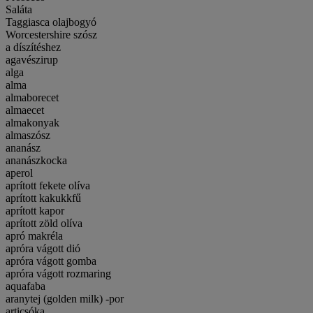
Saláta
Taggiasca olajbogyó
Worcestershire szósz
a díszítéshez
agavészirup
alga
alma
almaborecet
almaecet
almakonyak
almaszósz
ananász
ananászkocka
aperol
aprított fekete olíva
aprított kakukkfű
aprított kapor
aprított zöld olíva
apró makréla
apróra vágott dió
apróra vágott gomba
apróra vágott rozmaring
aquafaba
aranytej (golden milk) -por
articsóka