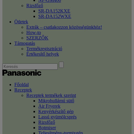
NF-GM400
Rizsfőző
SR-DA152KXE
SR-DA152WXE
Ötletek
Extrák – csatlakozzon közösségünkhöz!
How-to
SZERZŐK
Támogatás
Termékregisztráció
Értékesítő helyek
Főoldal
Receptek
Receptek termékek szerint
Mikrohullámú sütő
Air Fryerek
Kenyérkészítő gép
Lassú gyümölcsprés
Rizsfőző
Botmixer
Teljesítmény-turmixgép