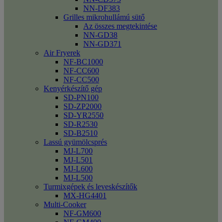
NN-DF383
Grilles mikrohullámú sütő
Az összes megtekintése
NN-GD38
NN-GD371
Air Fryerek
NF-BC1000
NF-CC600
NF-CC500
Kenyérkészítő gép
SD-PN100
SD-ZP2000
SD-YR2550
SD-R2530
SD-B2510
Lassú gyümölcsprés
MJ-L700
MJ-L501
MJ-L600
MJ-L500
Turmixgépek és leveskészítők
MX-HG4401
Multi-Cooker
NF-GM600