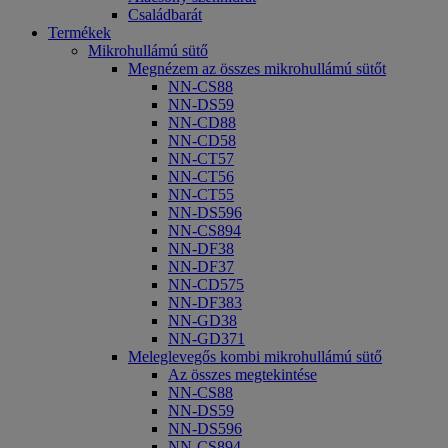
Családbarát
Termékek
Mikrohullámú sütő
Megnézem az összes mikrohullámú sütőt
NN-CS88
NN-DS59
NN-CD88
NN-CD58
NN-CT57
NN-CT56
NN-CT55
NN-DS596
NN-CS894
NN-DF38
NN-DF37
NN-CD575
NN-DF383
NN-GD38
NN-GD371
Meleglevegős kombi mikrohullámú sütő
Az összes megtekintése
NN-CS88
NN-DS59
NN-DS596
NN-CS894