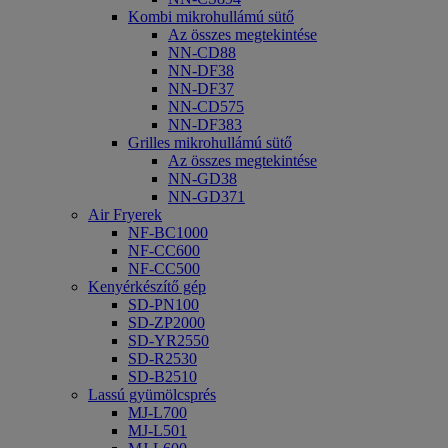
Kombi mikrohullámú sütő
Az összes megtekintése
NN-CD88
NN-DF38
NN-DF37
NN-CD575
NN-DF383
Grilles mikrohullámú sütő
Az összes megtekintése
NN-GD38
NN-GD371
Air Fryerek
NF-BC1000
NF-CC600
NF-CC500
Kenyérkészítő gép
SD-PN100
SD-ZP2000
SD-YR2550
SD-R2530
SD-B2510
Lassú gyümölcsprés
MJ-L700
MJ-L501