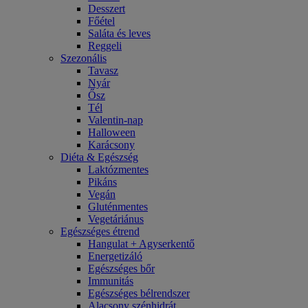
Desszert
Főétel
Saláta és leves
Reggeli
Szezonális
Tavasz
Nyár
Ősz
Tél
Valentin-nap
Halloween
Karácsony
Diéta & Egészség
Laktózmentes
Pikáns
Vegán
Gluténmentes
Vegetáriánus
Egészséges étrend
Hangulat + Agyserkentő
Energetizáló
Egészséges bőr
Immunitás
Egészséges bélrendszer
Alacsony szénhidrát