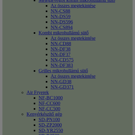
Meleglevegős kombi mikrohullámú sütő
Az összes megtekintése
NN-CS88
NN-DS59
NN-DS596
NN-CS894
Kombi mikrohullámú sütő
Az összes megtekintése
NN-CD88
NN-DF38
NN-DF37
NN-CD575
NN-DF383
Grilles mikrohullámú sütő
Az összes megtekintése
NN-GD38
NN-GD371
Air Fryerek
NF-BC1000
NF-CC600
NF-CC500
Kenyérkészítő gép
SD-PN100
SD-ZP2000
SD-YR2550