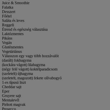
Juice & Smoothie
Falatka
Desszert
Főétel
Saláta és leves
Reggeli
Étrend és egészség választása
Laktózmentes
Pikáns
Vegán
Gluténmentes
Vegetáriánus
Válasszon egy vagy több hozzávalót
(darált) fokhagyma
(kockára vágott) lilahagyma
(négy felé vágott) koktélparadicsom
(szeletelt) újhagyma
(szeletelt, magozott) fekete olívabogyó
1-es típusú liszt
Cheddar sajt
Eper
Gruyere sajt
Mentalevél
Pirított magvak
Prosecco