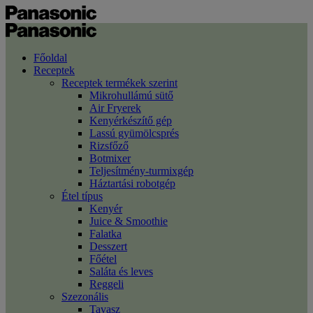
Főoldal
Receptek
Receptek termékek szerint
Mikrohullámú sütő
Air Fryerek
Kenyérkészítő gép
Lassú gyümölcsprés
Rizsfőző
Botmixer
Teljesítmény-turmixgép
Háztartási robotgép
Étel típus
Kenyér
Juice & Smoothie
Falatka
Desszert
Főétel
Saláta és leves
Reggeli
Szezonális
Tavasz