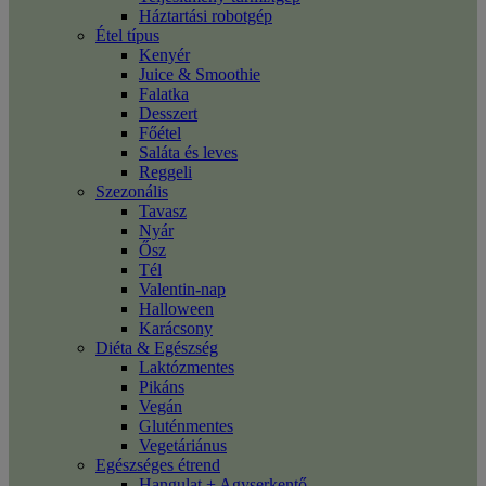
Háztartási robotgép
Étel típus
Kenyér
Juice & Smoothie
Falatka
Desszert
Főétel
Saláta és leves
Reggeli
Szezonális
Tavasz
Nyár
Ősz
Tél
Valentin-nap
Halloween
Karácsony
Diéta & Egészség
Laktózmentes
Pikáns
Vegán
Gluténmentes
Vegetáriánus
Egészséges étrend
Hangulat + Agyserkentő