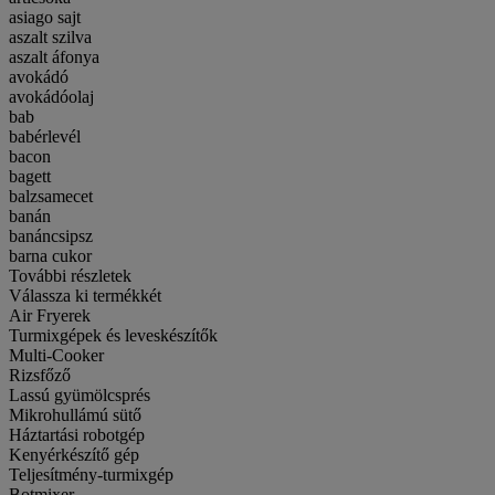
asiago sajt
aszalt szilva
aszalt áfonya
avokádó
avokádóolaj
bab
babérlevél
bacon
bagett
balzsamecet
banán
banáncsipsz
barna cukor
További részletek
Válassza ki termékkét
Air Fryerek
Turmixgépek és leveskészítők
Multi-Cooker
Rizsfőző
Lassú gyümölcsprés
Mikrohullámú sütő
Háztartási robotgép
Kenyérkészítő gép
Teljesítmény-turmixgép
Botmixer