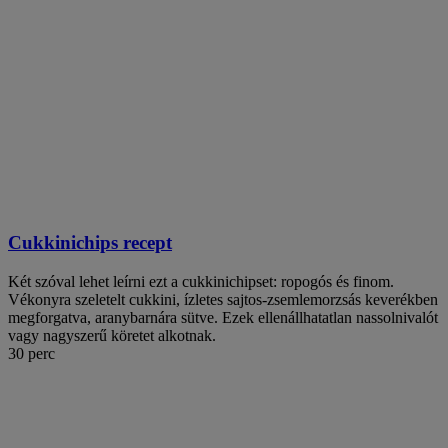
Cukkinichips recept
Két szóval lehet leírni ezt a cukkinichipset: ropogós és finom.
Vékonyra szeletelt cukkini, ízletes sajtos-zsemlemorzsás keverékben
megforgatva, aranybarnára sütve. Ezek ellenállhatatlan nassolnivalót
vagy nagyszerű köretet alkotnak.
30 perc