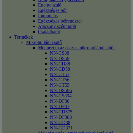
Energetizáló
Egészséges bőr
Immunitás
Egészséges bélrendszer
Alacsony szénhidrát
Családbarát
Termékek
Mikrohullámú sütő
Megnézem az összes mikrohullámú sütőt
NN-CS88
NN-DS59
NN-CD88
NN-CD58
NN-CT57
NN-CT56
NN-CT55
NN-DS596
NN-CS894
NN-DF38
NN-DF37
NN-CD575
NN-DF383
NN-GD38
NN-GD371