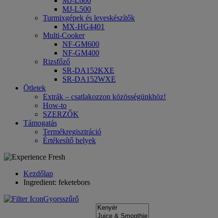
MJ-L600
MJ-L500
Turmixgépek és leveskészítők
MX-HG4401
Multi-Cooker
NF-GM600
NF-GM400
Rizsfőző
SR-DA152KXE
SR-DA152WXE
Ötletek
Extrák – csatlakozzon közösségünkhöz!
How-to
SZERZŐK
Támogatás
Termékregisztráció
Értékesítő helyek
Kezdőlap
Ingredient: feketebors
Gyorsszűrő