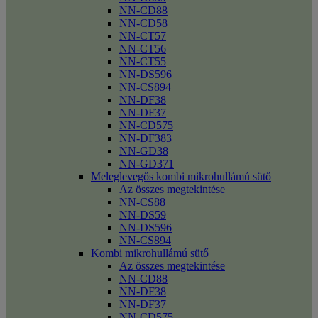
NN-CD88
NN-CD58
NN-CT57
NN-CT56
NN-CT55
NN-DS596
NN-CS894
NN-DF38
NN-DF37
NN-CD575
NN-DF383
NN-GD38
NN-GD371
Meleglevegős kombi mikrohullámú sütő
Az összes megtekintése
NN-CS88
NN-DS59
NN-DS596
NN-CS894
Kombi mikrohullámú sütő
Az összes megtekintése
NN-CD88
NN-DF38
NN-DF37
NN-CD575