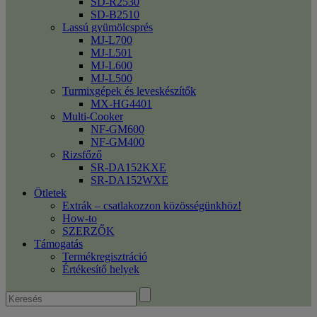
SD-R2530
SD-B2510
Lassú gyümölcsprés
MJ-L700
MJ-L501
MJ-L600
MJ-L500
Turmixgépek és leveskészítők
MX-HG4401
Multi-Cooker
NF-GM600
NF-GM400
Rizsfőző
SR-DA152KXE
SR-DA152WXE
Ötletek
Extrák – csatlakozzon közösségünkhöz!
How-to
SZERZŐK
Támogatás
Termékregisztráció
Értékesítő helyek