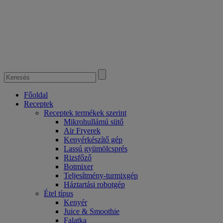
Főoldal
Receptek
Receptek termékek szerint
Mikrohullámú sütő
Air Fryerek
Kenyérkészítő gép
Lassú gyümölcsprés
Rizsfőző
Botmixer
Teljesítmény-turmixgép
Háztartási robotgép
Étel típus
Kenyér
Juice & Smoothie
Falatka