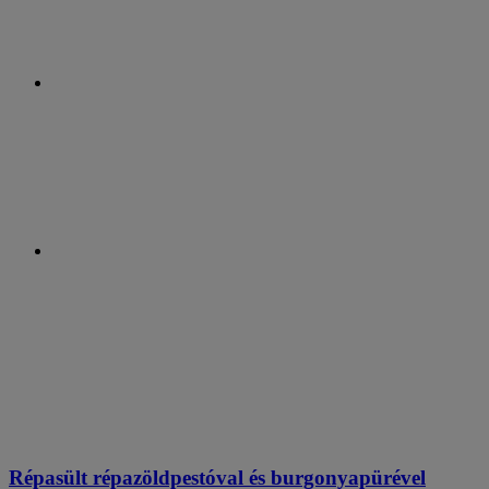
Répasült répazöldpestóval és burgonyapürével