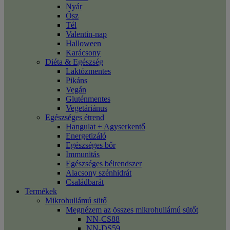
Nyár
Ősz
Tél
Valentin-nap
Halloween
Karácsony
Diéta & Egészség
Laktózmentes
Pikáns
Vegán
Gluténmentes
Vegetáriánus
Egészséges étrend
Hangulat + Agyserkentő
Energetizáló
Egészséges bőr
Immunitás
Egészséges bélrendszer
Alacsony szénhidrát
Családbarát
Termékek
Mikrohullámú sütő
Megnézem az összes mikrohullámú sütőt
NN-CS88
NN-DS59