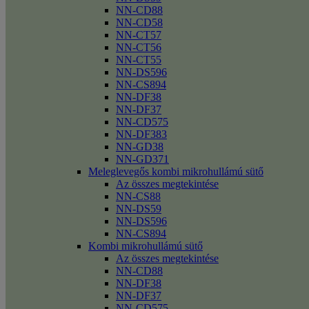
NN-CD88
NN-CD58
NN-CT57
NN-CT56
NN-CT55
NN-DS596
NN-CS894
NN-DF38
NN-DF37
NN-CD575
NN-DF383
NN-GD38
NN-GD371
Meleglevegős kombi mikrohullámú sütő
Az összes megtekintése
NN-CS88
NN-DS59
NN-DS596
NN-CS894
Kombi mikrohullámú sütő
Az összes megtekintése
NN-CD88
NN-DF38
NN-DF37
NN-CD575