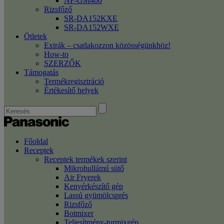
NF-GM400
Rizsfőző
SR-DA152KXE
SR-DA152WXE
Ötletek
Extrák – csatlakozzon közösségünkhöz!
How-to
SZERZŐK
Támogatás
Termékregisztráció
Értékesítő helyek
Főoldal
Receptek
Receptek termékek szerint
Mikrohullámú sütő
Air Fryerek
Kenyérkészítő gép
Lassú gyümölcsprés
Rizsfőző
Botmixer
Teljesítmény-turmixgép