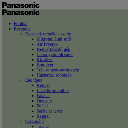
Főoldal
Receptek
Receptek termékek szerint
Mikrohullámú sütő
Air Fryerek
Kenyérkészítő gép
Lassú gyümölcsprés
Rizsfőző
Botmixer
Teljesítmény-turmixgép
Háztartási robotgép
Étel típus
Kenyér
Juice & Smoothie
Falatka
Desszert
Főétel
Saláta és leves
Reggeli
Szezonális
Tavasz