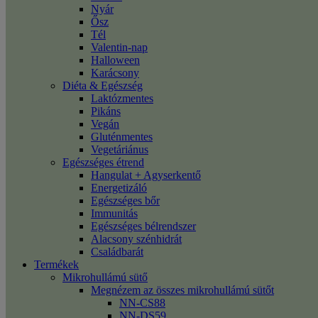
Nyár
Ősz
Tél
Valentin-nap
Halloween
Karácsony
Diéta & Egészség
Laktózmentes
Pikáns
Vegán
Gluténmentes
Vegetáriánus
Egészséges étrend
Hangulat + Agyserkentő
Energetizáló
Egészséges bőr
Immunitás
Egészséges bélrendszer
Alacsony szénhidrát
Családbarát
Termékek
Mikrohullámú sütő
Megnézem az összes mikrohullámú sütőt
NN-CS88
NN-DS59