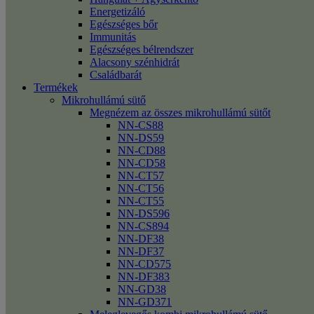
Energetizáló
Egészséges bőr
Immunitás
Egészséges bélrendszer
Alacsony szénhidrát
Családbarát
Termékek
Mikrohullámú sütő
Megnézem az összes mikrohullámú sütőt
NN-CS88
NN-DS59
NN-CD88
NN-CD58
NN-CT57
NN-CT56
NN-CT55
NN-DS596
NN-CS894
NN-DF38
NN-DF37
NN-CD575
NN-DF383
NN-GD38
NN-GD371