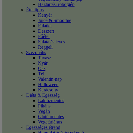
Háztartási robotgép
Étel típus
Kenyér
Juice & Smoothie
Falatka
Desszert
Főétel
Saláta és leves
Reggeli
Szezonális
Tavasz
Nyár
Ősz
Tél
Valentin-nap
Halloween
Karácsony
Diéta & Egészség
Laktózmentes
Pikáns
Vegán
Gluténmentes
Vegetáriánus
Egészséges étrend
Hangulat + Agyserkentő