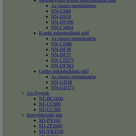
Meleglevegős kombi mikrohullámú sütő
Az összes megtekintése
NN-CS88
NN-DS59
NN-DS596
NN-CS894
Kombi mikrohullámú sütő
Az összes megtekintése
NN-CD88
NN-DF38
NN-DF37
NN-CD575
NN-DF383
Grilles mikrohullámú sütő
Az összes megtekintése
NN-GD38
NN-GD371
Air Fryerek
NF-BC1000
NF-CC600
NF-CC500
Kenyérkészítő gép
SD-PN100
SD-ZP2000
SD-YR2550