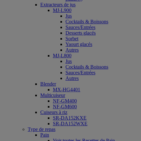
Extracteurs de jus
MJ-L900
Jus
Cocktails & Boissons
Sauces/Entrées
Desserts glacés
Sorbet
Yaourt glacés
Autres
MJ-L800
Jus
Cocktails & Boissons
Sauces/Entrées
Autres
Blender
MX-HG4401
Multicuiseur
NF-GM400
NF-GM600
Cuiseurs à riz
SR-DA152KXE
SR-DA152WXE
Type de repas
Pain
Voir toutes les Recettes de Pain