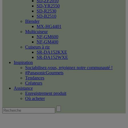
SD-ZF2010
SD-YR2550
SD-R2530
SD-B2510
Blender
MX-HG4401
Multicuiseur
NF-GM600
NF-GM400
Cuiseurs à riz
SR-DA152KXE
SR-DA152WXE
Inspiration
Sociabilisez-vous, rejoignez notre communauté !
#PanasonicGourmets
Tendances
Créateurs
Assistance
Enregistrement produit
Où acheter