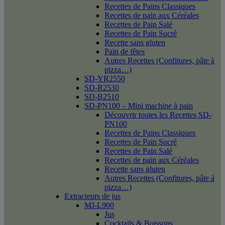
Recettes de Pains Classiques
Recettes de pain aux Céréales
Recettes de Pain Salé
Recettes de Pain Sucré
Recette sans gluten
Pain de fêtes
Autres Recettes (Confitures, pâte à
pizza…)
SD-YR2550
SD-R2530
SD-B2510
SD-PN100 – Mini machine à pain
Découvrir toutes les Recettes SD-
PN100
Recettes de Pains Classiques
Recettes de Pain Sucré
Recettes de Pain Salé
Recettes de pain aux Céréales
Recette sans gluten
Autres Recettes (Confitures, pâte à
pizza…)
Extracteurs de jus
MJ-L900
Jus
Cocktails & Boissons