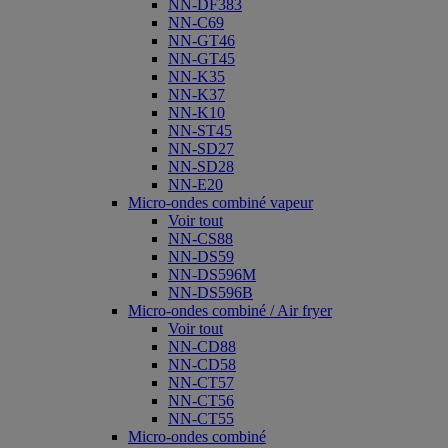
NN-DF383
NN-C69
NN-GT46
NN-GT45
NN-K35
NN-K37
NN-K10
NN-ST45
NN-SD27
NN-SD28
NN-E20
Micro-ondes combiné vapeur
Voir tout
NN-CS88
NN-DS59
NN-DS596M
NN-DS596B
Micro-ondes combiné / Air fryer
Voir tout
NN-CD88
NN-CD58
NN-CT57
NN-CT56
NN-CT55
Micro-ondes combiné