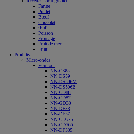
Recettes par Ingrédient
Farine
Poulet
Bœuf
Chocolat
Œuf
Poisson
Fromage
Fruit de mer
Fruit
Produits
Micro-ondes
Voir tout
NN-CS88
NN-DS59
NN-DS596M
NN-DS596B
NN-CD88
NN-CD87
NN-GD38
NN-DF38
NN-DF37
NN-CD575
NN-CD565
NN-DF385