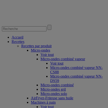
Accueil
Recettes
Recettes par produit
Micro-ondes
Voir tout
Micro-ondes combiné vapeur
Voir tout
Micro-ondes combiné vapeur NN-
CS88
Micro-ondes combiné vapeur NN-
DS59
Micro-ondes combiné
Micro-ondes gril
Micro-ondes solo
AirFryer-Friteuse sans huile
Machines à pain
Voir tout