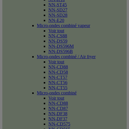
NN-ST45
NN-SD27
NN-SD28
NN-E20
Micro-ondes combiné vapeur
Voir tout
NN-CS88
NN-DS59
NN-DS596M
NN-DS596B
Micro-ondes combiné / Air fryer
Voir tout
NN-CD88
NN-CD58
NN-CT57
NN-CT56
NN-CT55
Micro-ondes combiné
Voir tout
NN-CD88
NN-CD87
NN-DF38
NN-DF37
NN-CD575