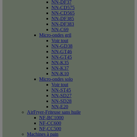
NN-DF37
NN-CD575
NN-CD565
NN-DF385
NN-DF383
NN-C69
Micro-ondes gril
Voir tout
NN-GD38
NN-GT46
NN-GT45
NN-K35
NN-K37
NN-K10
Micro-ondes solo
Voir tout
NN-ST45
NN-SD27
NN-SD28
NN-E20
AirFryer-Friteuse sans huile
NF-BC1000
NF-CC600
NF-CC500
Machines à pain