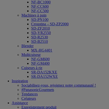
NF-BC1000
NF-CC600
NF-CC500
Machines à pain
SD-PN100
Croustina – SD-ZP2000
SD-ZF2010
SD-YR2550
SD-R2530
SD-B2510
Blender
MX-HG4401
Multicuiseur
NF-GM600
NF-GM400
Cuiseurs à riz
SR-DA152KXE
SR-DA152WXE
Inspiration
Sociabilisez-vous, rejoignez notre communauté !
#PanasonicGourmets
Tendances
Créateurs
Assistance
Enregistrement produit