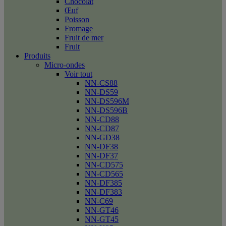
Chocolat
Œuf
Poisson
Fromage
Fruit de mer
Fruit
Produits
Micro-ondes
Voir tout
NN-CS88
NN-DS59
NN-DS596M
NN-DS596B
NN-CD88
NN-CD87
NN-GD38
NN-DF38
NN-DF37
NN-CD575
NN-CD565
NN-DF385
NN-DF383
NN-C69
NN-GT46
NN-GT45