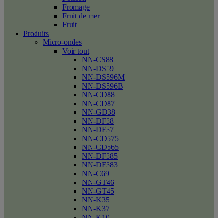
Fromage
Fruit de mer
Fruit
Produits
Micro-ondes
Voir tout
NN-CS88
NN-DS59
NN-DS596M
NN-DS596B
NN-CD88
NN-CD87
NN-GD38
NN-DF38
NN-DF37
NN-CD575
NN-CD565
NN-DF385
NN-DF383
NN-C69
NN-GT46
NN-GT45
NN-K35
NN-K37
NN-K10