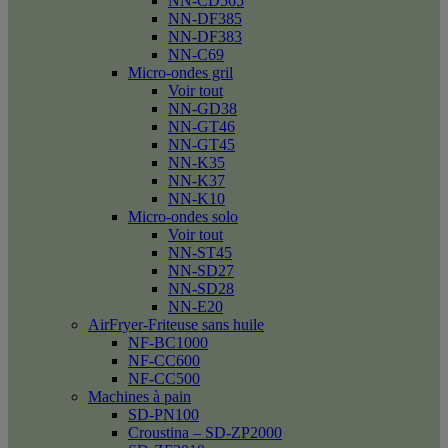
NN-CD565
NN-DF385
NN-DF383
NN-C69
Micro-ondes gril
Voir tout
NN-GD38
NN-GT46
NN-GT45
NN-K35
NN-K37
NN-K10
Micro-ondes solo
Voir tout
NN-ST45
NN-SD27
NN-SD28
NN-E20
AirFryer-Friteuse sans huile
NF-BC1000
NF-CC600
NF-CC500
Machines à pain
SD-PN100
Croustina – SD-ZP2000