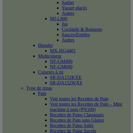
Sorbet
Yaourt glacés
Autres
MJ-L800
Jus
Cocktails & Boissons
Sauces/Entrées
Autres
Blender
MX-HG4401
Multicuiseur
NF-GM400
NF-GM600
Cuiseurs à riz
SR-DA152KXE
SR-DA152WXE
Type de repas
Pain
Voir toutes les Recettes de Pain
Voir toutes les Recettes de Pain – Mini
machine à pain (PN100)
Recettes de Pains Classiques
Recettes de Pain sans Gluten
Recettes de Pains Salés
Recettes de Pains Sucrés