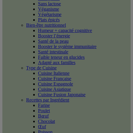
Sans lactose
Véganisme
Végétarisme
Plats épicés
Bien-être nutritionnel
Humeur + capacité cognitive
Booster l’énergie
Santé de la peau
Booster le système immunitaire
Santé intestinale
Faible teneur en glucides
Adapté aux familles
Type de Cuisine
Cuisine Italienne
Cuisine Française
Cuisine Espagnole
Cuisine Asiatique
Cuisine Fusion Japonaise
Recettes par Ingrédient
Farine
Poulet
Bœuf
Chocolat
Œuf
Poisson