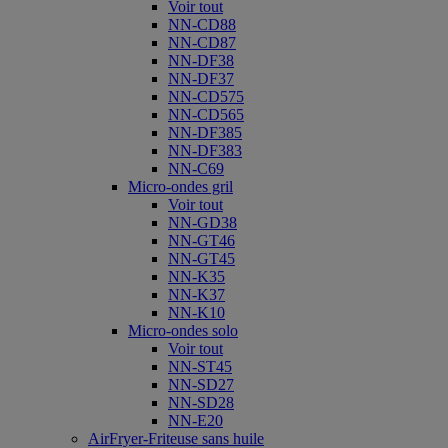
Voir tout
NN-CD88
NN-CD87
NN-DF38
NN-DF37
NN-CD575
NN-CD565
NN-DF385
NN-DF383
NN-C69
Micro-ondes gril
Voir tout
NN-GD38
NN-GT46
NN-GT45
NN-K35
NN-K37
NN-K10
Micro-ondes solo
Voir tout
NN-ST45
NN-SD27
NN-SD28
NN-E20
AirFryer-Friteuse sans huile