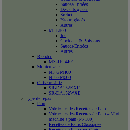
Sauces/Entrées
Desserts glacés
Sorbet
Yaourt glacés
Autres
MJ-L800
Jus
Cocktails & Boissons
Sauces/Entrées
Autres
Blender
MX-HG4401
Multicuiseur
NF-GM400
NF-GM600
Cuiseurs à riz
SR-DA152KXE
SR-DA152WXE
Type de repas
Pain
Voir toutes les Recettes de Pain
Voir toutes les Recettes de Pain – Mini
machine à pain (PN100)
Recettes de Pains Classiques
Recettes de Pain sans Gluten