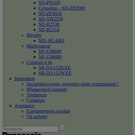
SD-PN100
Croustina – SD-ZP2000
SD-ZF2010
SD-YR2550
SD-R2530
SD-B2510
Blender
MX-HG4401
Multicuiseur
NF-GM600
NF-GM400
Cuiseurs à riz
SR-DA152KXE
SR-DA152WXE
Inspiration
Sociabilisez-vous, rejoignez notre communauté !
#PanasonicGourmets
Tendances
Créateurs
Assistance
Enregistrement produit
Où acheter