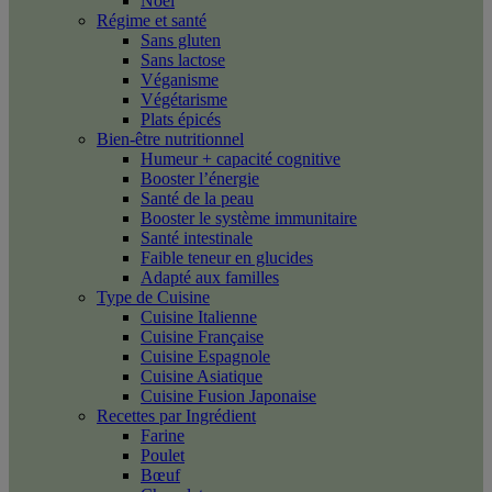
Noël
Régime et santé
Sans gluten
Sans lactose
Véganisme
Végétarisme
Plats épicés
Bien-être nutritionnel
Humeur + capacité cognitive
Booster l’énergie
Santé de la peau
Booster le système immunitaire
Santé intestinale
Faible teneur en glucides
Adapté aux familles
Type de Cuisine
Cuisine Italienne
Cuisine Française
Cuisine Espagnole
Cuisine Asiatique
Cuisine Fusion Japonaise
Recettes par Ingrédient
Farine
Poulet
Bœuf