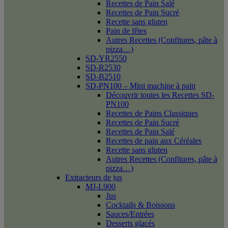
Recettes de Pain Salé
Recettes de Pain Sucré
Recette sans gluten
Pain de fêtes
Autres Recettes (Confitures, pâte à
pizza…)
SD-YR2550
SD-R2530
SD-B2510
SD-PN100 – Mini machine à pain
Découvrir toutes les Recettes SD-
PN100
Recettes de Pains Classiques
Recettes de Pain Sucré
Recettes de Pain Salé
Recettes de pain aux Céréales
Recette sans gluten
Autres Recettes (Confitures, pâte à
pizza…)
Extracteurs de jus
MJ-L900
Jus
Cocktails & Boissons
Sauces/Entrées
Desserts glacés