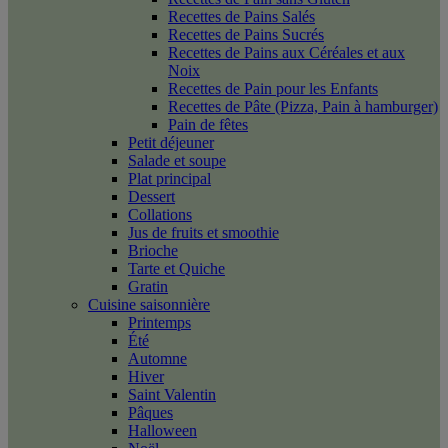
Recettes de Pains Salés
Recettes de Pains Sucrés
Recettes de Pains aux Céréales et aux
Noix
Recettes de Pain pour les Enfants
Recettes de Pâte (Pizza, Pain à hamburger)
Pain de fêtes
Petit déjeuner
Salade et soupe
Plat principal
Dessert
Collations
Jus de fruits et smoothie
Brioche
Tarte et Quiche
Gratin
Cuisine saisonnière
Printemps
Été
Automne
Hiver
Saint Valentin
Pâques
Halloween