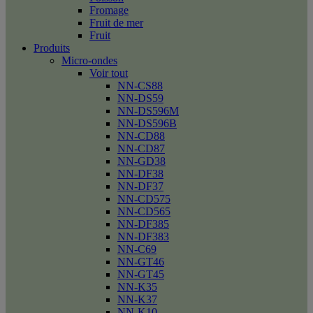
Fromage
Fruit de mer
Fruit
Produits
Micro-ondes
Voir tout
NN-CS88
NN-DS59
NN-DS596M
NN-DS596B
NN-CD88
NN-CD87
NN-GD38
NN-DF38
NN-DF37
NN-CD575
NN-CD565
NN-DF385
NN-DF383
NN-C69
NN-GT46
NN-GT45
NN-K35
NN-K37
NN-K10