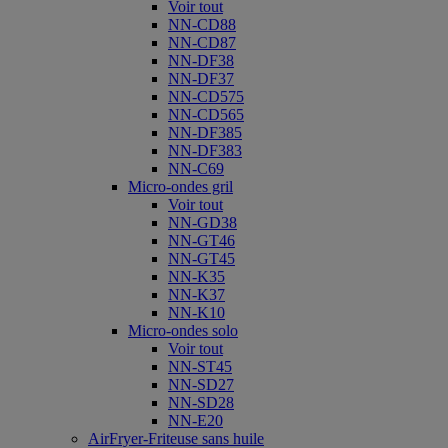
Voir tout
NN-CD88
NN-CD87
NN-DF38
NN-DF37
NN-CD575
NN-CD565
NN-DF385
NN-DF383
NN-C69
Micro-ondes gril
Voir tout
NN-GD38
NN-GT46
NN-GT45
NN-K35
NN-K37
NN-K10
Micro-ondes solo
Voir tout
NN-ST45
NN-SD27
NN-SD28
NN-E20
AirFryer-Friteuse sans huile