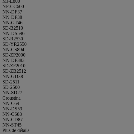
MJ-L800
NF-CC600
NN-DF37
NN-DF38
NN-GT46
SD-B2510
NN-DS596
SD-R2530
SD-YR2550
NN-CS894
SD-ZP2000
NN-DF383
SD-ZF2010
SD-ZB2512
NN-GD38
SD-2511
SD-2500
NN-SD27
Croustina
NN-C69
NN-DS59
NN-CS88
NN-CD87
NN-ST45
Plus de détails