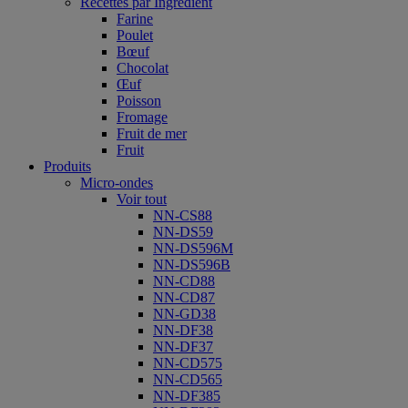
Recettes par Ingrédient
Farine
Poulet
Bœuf
Chocolat
Œuf
Poisson
Fromage
Fruit de mer
Fruit
Produits
Micro-ondes
Voir tout
NN-CS88
NN-DS59
NN-DS596M
NN-DS596B
NN-CD88
NN-CD87
NN-GD38
NN-DF38
NN-DF37
NN-CD575
NN-CD565
NN-DF385