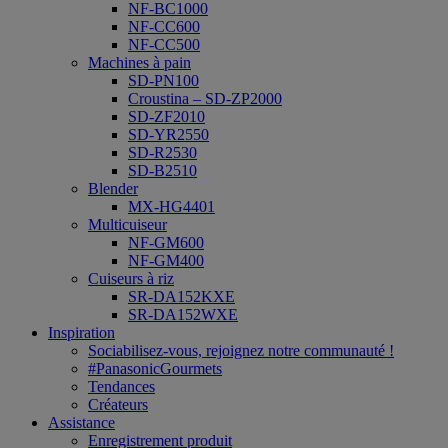
NF-BC1000
NF-CC600
NF-CC500
Machines à pain
SD-PN100
Croustina – SD-ZP2000
SD-ZF2010
SD-YR2550
SD-R2530
SD-B2510
Blender
MX-HG4401
Multicuiseur
NF-GM600
NF-GM400
Cuiseurs à riz
SR-DA152KXE
SR-DA152WXE
Inspiration
Sociabilisez-vous, rejoignez notre communauté !
#PanasonicGourmets
Tendances
Créateurs
Assistance
Enregistrement produit