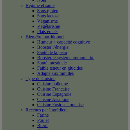
Noël
Régime et santé
Sans gluten
Sans lactose
Véganisme
Végétarisme
Plats épicés
Bien-être nutritionnel
Humeur + capacité cognitive
Booster l’énergie
Santé de la peau
Booster le système immunitaire
Santé intestinale
Faible teneur en glucides
Adapté aux familles
Type de Cuisine
Cuisine Italienne
Cuisine Française
Cuisine Espagnole
Cuisine Asiatique
Cuisine Fusion Japonaise
Recettes par Ingrédient
Farine
Poulet
Bœuf