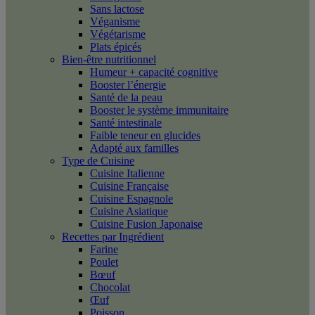
Sans lactose
Véganisme
Végétarisme
Plats épicés
Bien-être nutritionnel
Humeur + capacité cognitive
Booster l’énergie
Santé de la peau
Booster le système immunitaire
Santé intestinale
Faible teneur en glucides
Adapté aux familles
Type de Cuisine
Cuisine Italienne
Cuisine Française
Cuisine Espagnole
Cuisine Asiatique
Cuisine Fusion Japonaise
Recettes par Ingrédient
Farine
Poulet
Bœuf
Chocolat
Œuf
Poisson