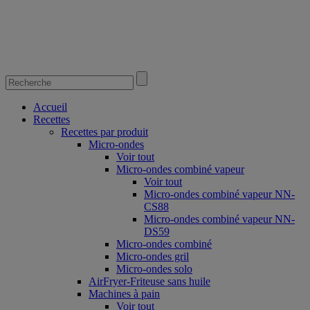
Accueil
Recettes
Recettes par produit
Micro-ondes
Voir tout
Micro-ondes combiné vapeur
Voir tout
Micro-ondes combiné vapeur NN-
CS88
Micro-ondes combiné vapeur NN-
DS59
Micro-ondes combiné
Micro-ondes gril
Micro-ondes solo
AirFryer-Friteuse sans huile
Machines à pain
Voir tout