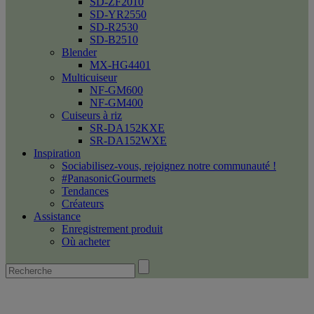
SD-ZF2010
SD-YR2550
SD-R2530
SD-B2510
Blender
MX-HG4401
Multicuiseur
NF-GM600
NF-GM400
Cuiseurs à riz
SR-DA152KXE
SR-DA152WXE
Inspiration
Sociabilisez-vous, rejoignez notre communauté !
#PanasonicGourmets
Tendances
Créateurs
Assistance
Enregistrement produit
Où acheter