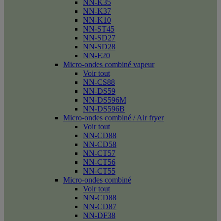
NN-K35
NN-K37
NN-K10
NN-ST45
NN-SD27
NN-SD28
NN-E20
Micro-ondes combiné vapeur
Voir tout
NN-CS88
NN-DS59
NN-DS596M
NN-DS596B
Micro-ondes combiné / Air fryer
Voir tout
NN-CD88
NN-CD58
NN-CT57
NN-CT56
NN-CT55
Micro-ondes combiné
Voir tout
NN-CD88
NN-CD87
NN-DF38