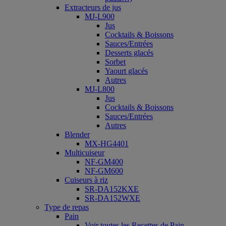
Extracteurs de jus
MJ-L900
Jus
Cocktails & Boissons
Sauces/Entrées
Desserts glacés
Sorbet
Yaourt glacés
Autres
MJ-L800
Jus
Cocktails & Boissons
Sauces/Entrées
Autres
Blender
MX-HG4401
Multicuiseur
NF-GM400
NF-GM600
Cuiseurs à riz
SR-DA152KXE
SR-DA152WXE
Type de repas
Pain
Voir toutes les Recettes de Pain