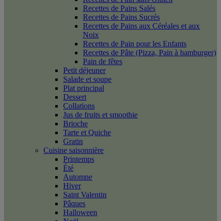
Recettes de Pains Salés
Recettes de Pains Sucrés
Recettes de Pains aux Céréales et aux
Noix
Recettes de Pain pour les Enfants
Recettes de Pâte (Pizza, Pain à hamburger)
Pain de fêtes
Petit déjeuner
Salade et soupe
Plat principal
Dessert
Collations
Jus de fruits et smoothie
Brioche
Tarte et Quiche
Gratin
Cuisine saisonnière
Printemps
Été
Automne
Hiver
Saint Valentin
Pâques
Halloween