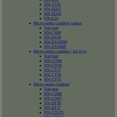
NN-ST45
NN-SD27
NN-SD28
NN-E20
Micro-ondes combiné vapeur
Voir tout
NN-CS88
NN-DS59
NN-DS596M
NN-DS596B
Micro-ondes combiné / Air fryer
Voir tout
NN-CD88
NN-CD58
NN-CT57
NN-CT56
NN-CT55
Micro-ondes combiné
Voir tout
NN-CD88
NN-CD87
NN-DF38
NN-DF37
NN-CD575