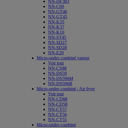
NN-DF383
NN-C69
NN-GT46
NN-GT45
NN-K35
NN-K37
NN-K10
NN-ST45
NN-SD27
NN-SD28
NN-E20
Micro-ondes combiné vapeur
Voir tout
NN-CS88
NN-DS59
NN-DS596M
NN-DS596B
Micro-ondes combiné / Air fryer
Voir tout
NN-CD88
NN-CD58
NN-CT57
NN-CT56
NN-CT55
Micro-ondes combiné