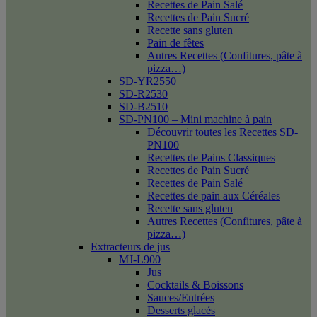
Recettes de Pain Salé
Recettes de Pain Sucré
Recette sans gluten
Pain de fêtes
Autres Recettes (Confitures, pâte à
pizza…)
SD-YR2550
SD-R2530
SD-B2510
SD-PN100 – Mini machine à pain
Découvrir toutes les Recettes SD-
PN100
Recettes de Pains Classiques
Recettes de Pain Sucré
Recettes de Pain Salé
Recettes de pain aux Céréales
Recette sans gluten
Autres Recettes (Confitures, pâte à
pizza…)
Extracteurs de jus
MJ-L900
Jus
Cocktails & Boissons
Sauces/Entrées
Desserts glacés