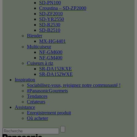
SD-PN100
Croustina – SD-ZP2000
SD-ZF2010
SD-YR2550
SD-R2530
SD-B2510
Blender
MX-HG4401
Multicuiseur
NF-GM600
NF-GM400
Cuiseurs à riz
SR-DA152KXE
SR-DA152WXE
Inspiration
Sociabilisez-vous, rejoignez notre communauté !
#PanasonicGourmets
Tendances
Créateurs
Assistance
Enregistrement produit
Où acheter