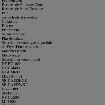
Petit déjeuner
Recettes de Pain sans Gluten
Recettes de Pains Classiques
Pain
Jus de fruits et smoothie
Collations
Dessert
Plat principal
Salade et soupe
Plus de détails
Sélectionner votre type de produit
AirFryer-Friteuse sans huile
Machines à pain
Micro-ondes
Sélectionner votre produit
NF-BC1000
NF-GM400
NF-GM600
MX-HG4401
SR-DA152KXE
SR-DA152WXE
NN-CD88
SD-PN100
NF-CC500
MJ-L900