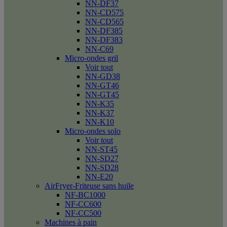
NN-DF37
NN-CD575
NN-CD565
NN-DF385
NN-DF383
NN-C69
Micro-ondes gril
Voir tout
NN-GD38
NN-GT46
NN-GT45
NN-K35
NN-K37
NN-K10
Micro-ondes solo
Voir tout
NN-ST45
NN-SD27
NN-SD28
NN-E20
AirFryer-Friteuse sans huile
NF-BC1000
NF-CC600
NF-CC500
Machines à pain