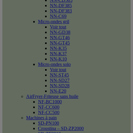
NN-CD565
NN-DF385
NN-DF383
NN-C69
Micro-ondes gril
Voir tout
NN-GD38
NN-GT46
NN-GT45
NN-K35
NN-K37
NN-K10
Micro-ondes solo
Voir tout
NN-ST45
NN-SD27
NN-SD28
NN-E20
AirFryer-Friteuse sans huile
NF-BC1000
NF-CC600
NF-CC500
Machines à pain
SD-PN100
Croustina – SD-ZP2000