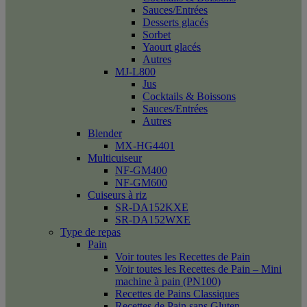
Sauces/Entrées
Desserts glacés
Sorbet
Yaourt glacés
Autres
MJ-L800
Jus
Cocktails & Boissons
Sauces/Entrées
Autres
Blender
MX-HG4401
Multicuiseur
NF-GM400
NF-GM600
Cuiseurs à riz
SR-DA152KXE
SR-DA152WXE
Type de repas
Pain
Voir toutes les Recettes de Pain
Voir toutes les Recettes de Pain – Mini
machine à pain (PN100)
Recettes de Pains Classiques
Recettes de Pain sans Gluten