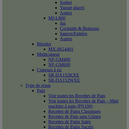
Sorbet
Yaourt glacés
Autres
MJ-L800
Jus
Cocktails & Boissons
Sauces/Entrées
Autres
Blender
MX-HG4401
Multicuiseur
NF-GM400
NF-GM600
Cuiseurs à riz
SR-DA152KXE
SR-DA152WXE
Type de repas
Pain
Voir toutes les Recettes de Pain
Voir toutes les Recettes de Pain – Mini
machine à pain (PN100)
Recettes de Pains Classiques
Recettes de Pain sans Gluten
Recettes de Pains Salés
Recettes de Pains Sucrés