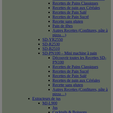
Recettes de Pains Classiques
Recettes de pain aux Céréales
Recettes de Pain Salé
Recettes de Pain Sucré
Recette sans gluten
Pain de fêtes
Autres Recettes (Confitures, pâte à
pizza…)
SD-YR2550
SD-R2530
SD-B2510
SD-PN100 – Mini machine à pain
Découvrir toutes les Recettes SD-
PN100
Recettes de Pains Classiques
Recettes de Pain Sucré
Recettes de Pain Salé
Recettes de pain aux Céréales
Recette sans gluten
Autres Recettes (Confitures, pâte à
pizza…)
Extracteurs de jus
MJ-L900
Jus
Cocktails & Boissons