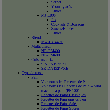
Sorbet
Yaourt glacés
Autres
MJ-L800
Jus
Cocktails & Boissons
Sauces/Entrées
Autres
Blender
MX-HG4401
Multicuiseur
NF-GM400
NF-GM600
Cuiseurs à riz
SR-DA152KXE
SR-DA152WXE
Type de repas
Pain
Voir toutes les Recettes de Pain
Voir toutes les Recettes de Pain – Mini
machine à pain (PN100)
Recettes de Pains Classiques
Recettes de Pain sans Gluten
Recettes de Pains Salés
Recettes de Pains Sucrés