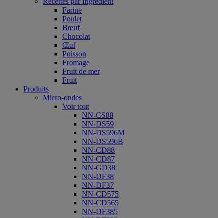
Recettes par Ingrédient
Farine
Poulet
Bœuf
Chocolat
Œuf
Poisson
Fromage
Fruit de mer
Fruit
Produits
Micro-ondes
Voir tout
NN-CS88
NN-DS59
NN-DS596M
NN-DS596B
NN-CD88
NN-CD87
NN-GD38
NN-DF38
NN-DF37
NN-CD575
NN-CD565
NN-DF385