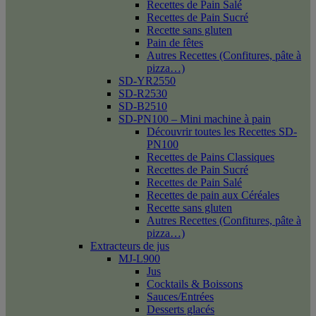
Recettes de Pain Salé
Recettes de Pain Sucré
Recette sans gluten
Pain de fêtes
Autres Recettes (Confitures, pâte à
pizza…)
SD-YR2550
SD-R2530
SD-B2510
SD-PN100 – Mini machine à pain
Découvrir toutes les Recettes SD-
PN100
Recettes de Pains Classiques
Recettes de Pain Sucré
Recettes de Pain Salé
Recettes de pain aux Céréales
Recette sans gluten
Autres Recettes (Confitures, pâte à
pizza…)
Extracteurs de jus
MJ-L900
Jus
Cocktails & Boissons
Sauces/Entrées
Desserts glacés