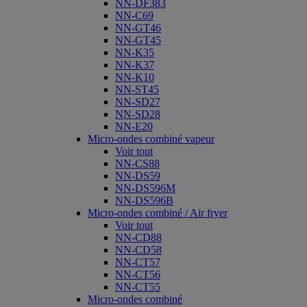
NN-DF383
NN-C69
NN-GT46
NN-GT45
NN-K35
NN-K37
NN-K10
NN-ST45
NN-SD27
NN-SD28
NN-E20
Micro-ondes combiné vapeur
Voir tout
NN-CS88
NN-DS59
NN-DS596M
NN-DS596B
Micro-ondes combiné / Air fryer
Voir tout
NN-CD88
NN-CD58
NN-CT57
NN-CT56
NN-CT55
Micro-ondes combiné