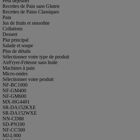
Petit déjeuner
Recettes de Pain sans Gluten
Recettes de Pains Classiques
Pain
Jus de fruits et smoothie
Collations
Dessert
Plat principal
Salade et soupe
Plus de détails
Sélectionner votre type de produit
AirFryer-Friteuse sans huile
Machines à pain
Micro-ondes
Sélectionner votre produit
NF-BC1000
NF-GM400
NF-GM600
MX-HG4401
SR-DA152KXE
SR-DA152WXE
NN-CD88
SD-PN100
NF-CC500
MJ-L900