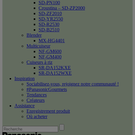
SD-PN100
Croustina – SD-ZP2000
SD-ZF2010
SD-YR2550
SD-R2530
SD-B2510
Blender
MX-HG4401
Multicuiseur
NF-GM600
NF-GM400
Cuiseurs à riz
SR-DA152KXE
SR-DA152WXE
Inspiration
Sociabilisez-vous, rejoignez notre communauté !
#PanasonicGourmets
Tendances
Créateurs
Assistance
Enregistrement produit
Où acheter