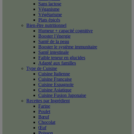
Sans lactose
Véganisme
Végétarisme
Plats épicés
Bien-être nutritionnel
Humeur + capacité cognitive
Booster l’énergie
Santé de la peau
Booster le système immunitaire
Santé intestinale
Faible teneur en glucides
Adapté aux familles
Type de Cuisine
Cuisine Italienne
Cuisine Française
Cuisine Espagnole
Cuisine Asiatique
Cuisine Fusion Japonaise
Recettes par Ingrédient
Farine
Poulet
Bœuf
Chocolat
Œuf
Poisson