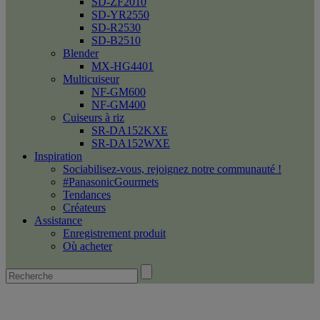
SD-ZF2010
SD-YR2550
SD-R2530
SD-B2510
Blender
MX-HG4401
Multicuiseur
NF-GM600
NF-GM400
Cuiseurs à riz
SR-DA152KXE
SR-DA152WXE
Inspiration
Sociabilisez-vous, rejoignez notre communauté !
#PanasonicGourmets
Tendances
Créateurs
Assistance
Enregistrement produit
Où acheter