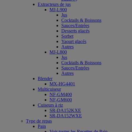
Extracteurs de jus
MJ-L900
Jus
Cocktails & Boissons
Sauces/Entrées
Desserts glacés
Sorbet
Yaourt glacés
Autres
MJ-L800
Jus
Cocktails & Boissons
Sauces/Entrées
Autres
Blender
MX-HG4401
Multicuiseur
NF-GM400
NF-GM600
Cuiseurs à riz
SR-DA152KXE
SR-DA152WXE
Type de repas
Pain
Voir toutes les Recettes de Pain