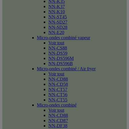
NN-K35
NN-K37
NN-K10
NN-ST45
NN-SD27
NN-SD28
NN-E20
Micro-ondes combiné vapeur
Voir tout
NN-CS88
NN-DS59
NN-DS596M
NN-DS596B
Micro-ondes combiné / Air fryer
Voir tout
NN-CD88
NN-CD58
NN-CT57
NN-CT56
NN-CT55
Micro-ondes combiné
Voir tout
NN-CD88
NN-CD87
NN-DF38