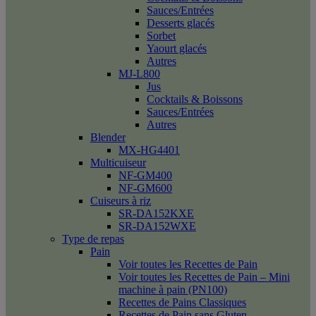
Sauces/Entrées
Desserts glacés
Sorbet
Yaourt glacés
Autres
MJ-L800
Jus
Cocktails & Boissons
Sauces/Entrées
Autres
Blender
MX-HG4401
Multicuiseur
NF-GM400
NF-GM600
Cuiseurs à riz
SR-DA152KXE
SR-DA152WXE
Type de repas
Pain
Voir toutes les Recettes de Pain
Voir toutes les Recettes de Pain – Mini
machine à pain (PN100)
Recettes de Pains Classiques
Recettes de Pain sans Gluten