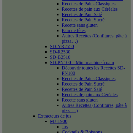
Recettes de Pains Classiques
Recettes de pain aux Céréales
Recettes de Pain Salé
Recettes de Pain Sucré
Recette sans gluten
Pain de fêtes
Autres Recettes (Confitures, pâte à
pizza…)
SD-YR2550
SD-R2530
SD-B2510
SD-PN100 – Mini machine à pain
Découvrir toutes les Recettes SD-
PN100
Recettes de Pains Classiques
Recettes de Pain Sucré
Recettes de Pain Salé
Recettes de pain aux Céréales
Recette sans gluten
Autres Recettes (Confitures, pâte à
pizza…)
Extracteurs de jus
MJ-L900
Jus
Cocktails & Boissons