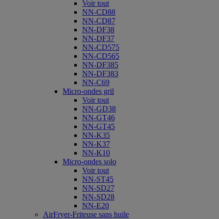
Voir tout
NN-CD88
NN-CD87
NN-DF38
NN-DF37
NN-CD575
NN-CD565
NN-DF385
NN-DF383
NN-C69
Micro-ondes gril
Voir tout
NN-GD38
NN-GT46
NN-GT45
NN-K35
NN-K37
NN-K10
Micro-ondes solo
Voir tout
NN-ST45
NN-SD27
NN-SD28
NN-E20
AirFryer-Friteuse sans huile