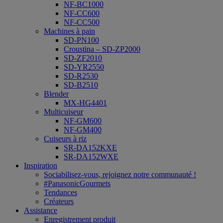
NF-BC1000
NF-CC600
NF-CC500
Machines à pain
SD-PN100
Croustina – SD-ZP2000
SD-ZF2010
SD-YR2550
SD-R2530
SD-B2510
Blender
MX-HG4401
Multicuiseur
NF-GM600
NF-GM400
Cuiseurs à riz
SR-DA152KXE
SR-DA152WXE
Inspiration
Sociabilisez-vous, rejoignez notre communauté !
#PanasonicGourmets
Tendances
Créateurs
Assistance
Enregistrement produit