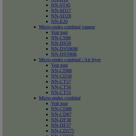
NN-ST45
NN-SD27
NN-SD28
NN-E20
Micro-ondes combiné vapeur
Voir tout
NN-CS88
NN-DS59
NN-DS596M
NN-DS596B
Micro-ondes combiné / Air fryer
Voir tout
NN-CD88
NN-CD58
NN-CT57
NN-CT56
NN-CT55
Micro-ondes combiné
Voir tout
NN-CD88
NN-CD87
NN-DF38
NN-DF37
NN-CD575