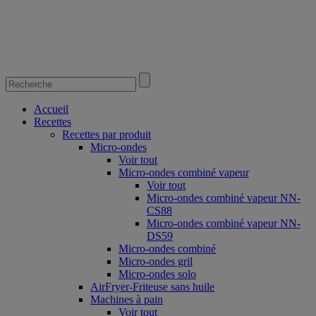
Accueil
Recettes
Recettes par produit
Micro-ondes
Voir tout
Micro-ondes combiné vapeur
Voir tout
Micro-ondes combiné vapeur NN-
CS88
Micro-ondes combiné vapeur NN-
DS59
Micro-ondes combiné
Micro-ondes gril
Micro-ondes solo
AirFryer-Friteuse sans huile
Machines à pain
Voir tout