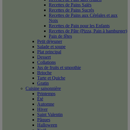
Recettes de Pains Salés
Recettes de Pains Sucrés
Recettes de Pains aux Céréales et aux
Noix
Recettes de Pain pour les Enfants
Recettes de Pâte (Pizza, Pain à hamburger)
Pain de fêtes
Petit déjeuner
Salade et soupe
Plat principal
Dessert
Collations
Jus de fruits et smoothie
Brioche
Tarte et Quiche
Gratin
Cuisine saisonnière
Printemps
Été
Automne
Hiver
Saint Valentin
Pâques
Halloween