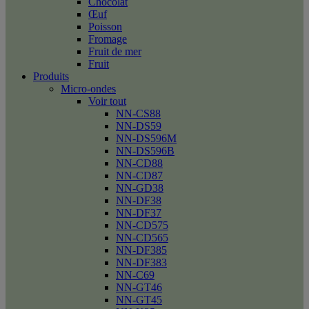
Chocolat
Œuf
Poisson
Fromage
Fruit de mer
Fruit
Produits
Micro-ondes
Voir tout
NN-CS88
NN-DS59
NN-DS596M
NN-DS596B
NN-CD88
NN-CD87
NN-GD38
NN-DF38
NN-DF37
NN-CD575
NN-CD565
NN-DF385
NN-DF383
NN-C69
NN-GT46
NN-GT45