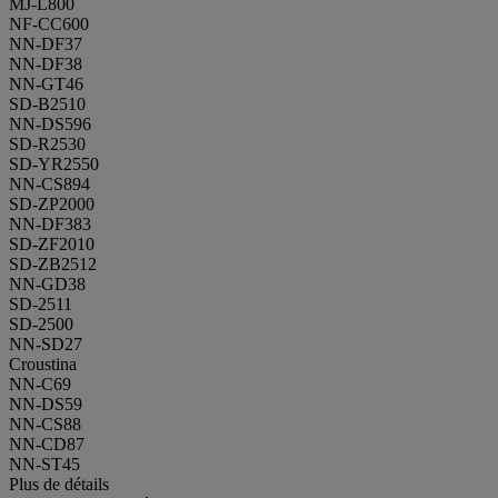
MJ-L800
NF-CC600
NN-DF37
NN-DF38
NN-GT46
SD-B2510
NN-DS596
SD-R2530
SD-YR2550
NN-CS894
SD-ZP2000
NN-DF383
SD-ZF2010
SD-ZB2512
NN-GD38
SD-2511
SD-2500
NN-SD27
Croustina
NN-C69
NN-DS59
NN-CS88
NN-CD87
NN-ST45
Plus de détails