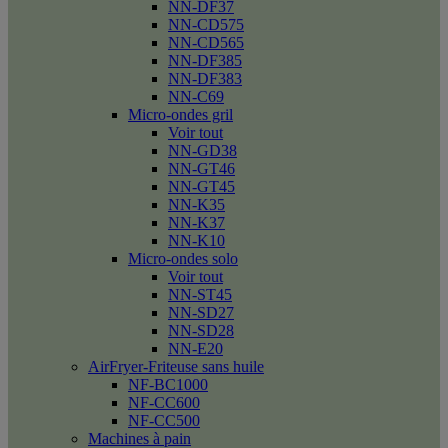
NN-DF37
NN-CD575
NN-CD565
NN-DF385
NN-DF383
NN-C69
Micro-ondes gril
Voir tout
NN-GD38
NN-GT46
NN-GT45
NN-K35
NN-K37
NN-K10
Micro-ondes solo
Voir tout
NN-ST45
NN-SD27
NN-SD28
NN-E20
AirFryer-Friteuse sans huile
NF-BC1000
NF-CC600
NF-CC500
Machines à pain