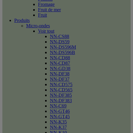
Fromage
Fruit de mer
Fruit
Produits
Micro-ondes
Voir tout
NN-CS88
NN-DS59
NN-DS596M
NN-DS596B
NN-CD88
NN-CD87
NN-GD38
NN-DF38
NN-DF37
NN-CD575
NN-CD565
NN-DF385
NN-DF383
NN-C69
NN-GT46
NN-GT45
NN-K35
NN-K37
NN-K10