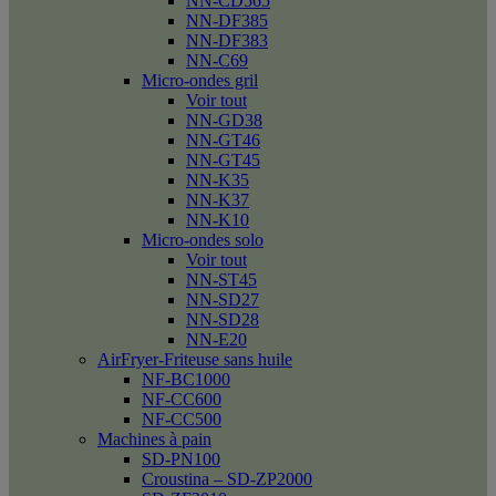
NN-CD565
NN-DF385
NN-DF383
NN-C69
Micro-ondes gril
Voir tout
NN-GD38
NN-GT46
NN-GT45
NN-K35
NN-K37
NN-K10
Micro-ondes solo
Voir tout
NN-ST45
NN-SD27
NN-SD28
NN-E20
AirFryer-Friteuse sans huile
NF-BC1000
NF-CC600
NF-CC500
Machines à pain
SD-PN100
Croustina – SD-ZP2000