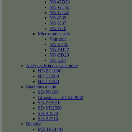
NN-GD38
NN-GT46
NN-GT45
NN-K35
NN-K37
NN-K10
Micro-ondes solo
Voir tout
NN-ST45
NN-SD27
NN-SD28
NN-E20
AirFryer-Friteuse sans huile
NF-BC1000
NF-CC600
NF-CC500
Machines à pain
SD-PN100
Croustina – SD-ZP2000
SD-ZF2010
SD-YR2550
SD-R2530
SD-B2510
Blender
MX-HG4401