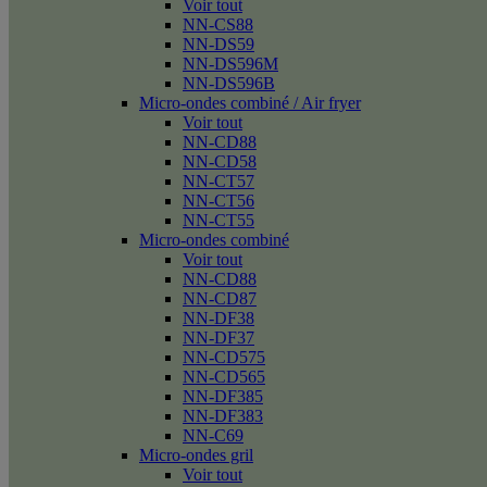
Voir tout
NN-CS88
NN-DS59
NN-DS596M
NN-DS596B
Micro-ondes combiné / Air fryer
Voir tout
NN-CD88
NN-CD58
NN-CT57
NN-CT56
NN-CT55
Micro-ondes combiné
Voir tout
NN-CD88
NN-CD87
NN-DF38
NN-DF37
NN-CD575
NN-CD565
NN-DF385
NN-DF383
NN-C69
Micro-ondes gril
Voir tout