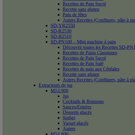
Recettes de Pain Sucré
Recette sans gluten
Pain de fêtes
Autres Recettes (Confitures, pâte à p
SD-YR2550
SD-R2530
SD-B2510
SD-PN100 – Mini machine à pain
Découvrir toutes les Recettes SD-PN
Recettes de Pains Classiques
Recettes de Pain Sucré
Recettes de Pain Salé
Recettes de pain aux Céréales
Recette sans gluten
Autres Recettes (Confitures, pâte à p
Extracteurs de jus
MJ-L900
Jus
Cocktails & Boissons
Sauces/Entrées
Desserts glacés
Sorbet
Yaourt glacés
Autres
MJ-L800