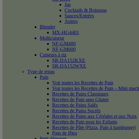
Jus
Cocktails & Boissons
Sauces/Entrées
Autres
Blender
MX-HG4401
Multicuiseur
NF-GM400
NF-GM600
Cuiseurs à riz
SR-DA152KXE
SR-DA152WXE
Type de repas
Pain
Voir toutes les Recettes de Pain
Voir toutes les Recettes de Pain – Mini mac
Recettes de Pains Classiques
Recettes de Pain sans Gluten
Recettes de Pains Salés
Recettes de Pains Sucrés
Recettes de Pains aux Céréales et aux Noix
Recettes de Pain pour les Enfants
Recettes de Pâte (Pizza, Pain à hamburger)
Pain de fêtes
Petit déjeuner