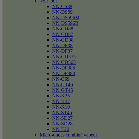
Voir tout
NN-CS88
NN-DS59
NN-DS596M
NN-DS596B
NN-CD88
NN-CD87
NN-GD38
NN-DF38
NN-DF37
NN-CD575
NN-CD565
NN-DF385
NN-DF383
NN-C69
NN-GT46
NN-GT45
NN-K35
NN-K37
NN-K10
NN-ST45
NN-SD27
NN-SD28
NN-E20
Micro-ondes combiné vapeur