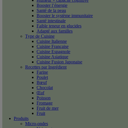
Humeur + capacité cognitive
Booster l’énergie
Santé de la peau
Booster le système immunitaire
Santé intestinale
Faible teneur en glucides
Adapté aux familles
Type de Cuisine
Cuisine Italienne
Cuisine Française
Cuisine Espagnole
Cuisine Asiatique
Cuisine Fusion Japonaise
Recettes par Ingrédient
Farine
Poulet
Bœuf
Chocolat
Œuf
Poisson
Fromage
Fruit de mer
Fruit
Produits
Micro-ondes