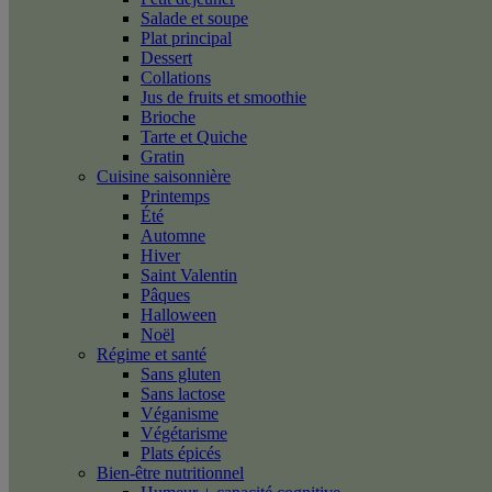
Salade et soupe
Plat principal
Dessert
Collations
Jus de fruits et smoothie
Brioche
Tarte et Quiche
Gratin
Cuisine saisonnière
Printemps
Été
Automne
Hiver
Saint Valentin
Pâques
Halloween
Noël
Régime et santé
Sans gluten
Sans lactose
Véganisme
Végétarisme
Plats épicés
Bien-être nutritionnel