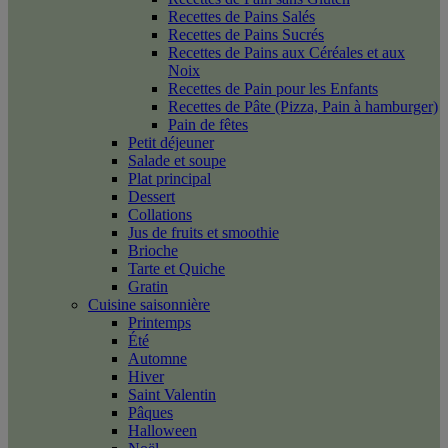
Recettes de Pains Salés
Recettes de Pains Sucrés
Recettes de Pains aux Céréales et aux
Noix
Recettes de Pain pour les Enfants
Recettes de Pâte (Pizza, Pain à hamburger)
Pain de fêtes
Petit déjeuner
Salade et soupe
Plat principal
Dessert
Collations
Jus de fruits et smoothie
Brioche
Tarte et Quiche
Gratin
Cuisine saisonnière
Printemps
Été
Automne
Hiver
Saint Valentin
Pâques
Halloween