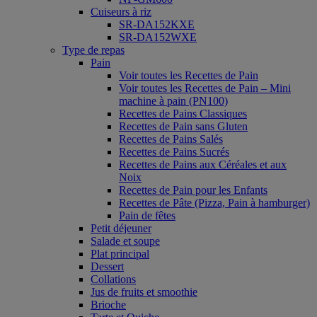
Cuiseurs à riz
SR-DA152KXE
SR-DA152WXE
Type de repas
Pain
Voir toutes les Recettes de Pain
Voir toutes les Recettes de Pain – Mini
machine à pain (PN100)
Recettes de Pains Classiques
Recettes de Pain sans Gluten
Recettes de Pains Salés
Recettes de Pains Sucrés
Recettes de Pains aux Céréales et aux
Noix
Recettes de Pain pour les Enfants
Recettes de Pâte (Pizza, Pain à hamburger)
Pain de fêtes
Petit déjeuner
Salade et soupe
Plat principal
Dessert
Collations
Jus de fruits et smoothie
Brioche