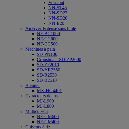
Voir tout
NN-ST45
NN-SD27
NN-SD28
NN-E20
AirFryer-Friteuse sans huile
NF-BC1000
NF-CC600
NF-CC500
Machines à pain
SD-PN100
Croustina – SD-ZP2000
SD-ZF2010
SD-YR2550
SD-R2530
SD-B2510
Blender
MX-HG4401
Extracteurs de jus
MJ-L900
MJ-L800
Multicuiseur
NF-GM600
NF-GM400
Cuiseurs à riz