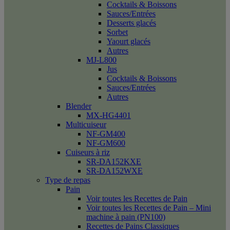
Cocktails & Boissons
Sauces/Entrées
Desserts glacés
Sorbet
Yaourt glacés
Autres
MJ-L800
Jus
Cocktails & Boissons
Sauces/Entrées
Autres
Blender
MX-HG4401
Multicuiseur
NF-GM400
NF-GM600
Cuiseurs à riz
SR-DA152KXE
SR-DA152WXE
Type de repas
Pain
Voir toutes les Recettes de Pain
Voir toutes les Recettes de Pain – Mini
machine à pain (PN100)
Recettes de Pains Classiques