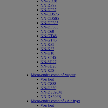
NN-GD38
NN-DF38
NN-DF37
NN-CD575
NN-CD565
NN-DF385
NN-DF383
NN-C69
NN-GT46
NN-GT45
NN-K35
NN-K37
NN-K10
NN-ST45
NN-SD27
NN-SD28
NN-E20
Micro-ondes combiné vapeur
Voir tout
NN-CS88
NN-DS59
NN-DS596M
NN-DS596B
Micro-ondes combiné / Air fryer
Voir tout