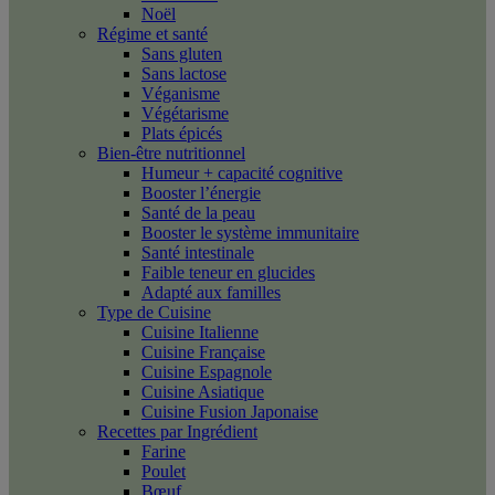
Noël
Régime et santé
Sans gluten
Sans lactose
Véganisme
Végétarisme
Plats épicés
Bien-être nutritionnel
Humeur + capacité cognitive
Booster l’énergie
Santé de la peau
Booster le système immunitaire
Santé intestinale
Faible teneur en glucides
Adapté aux familles
Type de Cuisine
Cuisine Italienne
Cuisine Française
Cuisine Espagnole
Cuisine Asiatique
Cuisine Fusion Japonaise
Recettes par Ingrédient
Farine
Poulet
Bœuf