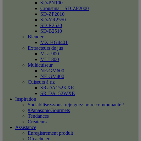
SD-PN100
Croustina – SD-ZP2000
SD-ZF2010
SD-YR2550
SD-R2530
SD-B2510
Blender
MX-HG4401
Extracteurs de jus
MJ-L900
MJ-L800
Multicuiseur
NF-GM600
NF-GM400
Cuiseurs à riz
SR-DA152KXE
SR-DA152WXE
Inspiration
Sociabilisez-vous, rejoignez notre communauté !
#PanasonicGourmets
Tendances
Créateurs
Assistance
Enregistrement produit
Où acheter