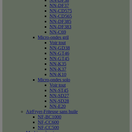
NN-DF38
NN-DF37
NN-CD575
NN-CD565
NN-DF385
NN-DF383
NN-C69
Micro-ondes gril
Voir tout
NN-GD38
NN-GT46
NN-GT45
NN-K35
NN-K37
NN-K10
Micro-ondes solo
Voir tout
NN-ST45
NN-SD27
NN-SD28
NN-E20
AirFryer-Friteuse sans huile
NF-BC1000
NF-CC600
NF-CC500