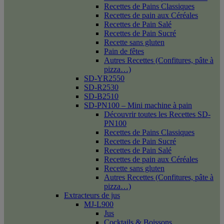
Recettes de Pains Classiques
Recettes de pain aux Céréales
Recettes de Pain Salé
Recettes de Pain Sucré
Recette sans gluten
Pain de fêtes
Autres Recettes (Confitures, pâte à
pizza…)
SD-YR2550
SD-R2530
SD-B2510
SD-PN100 – Mini machine à pain
Découvrir toutes les Recettes SD-
PN100
Recettes de Pains Classiques
Recettes de Pain Sucré
Recettes de Pain Salé
Recettes de pain aux Céréales
Recette sans gluten
Autres Recettes (Confitures, pâte à
pizza…)
Extracteurs de jus
MJ-L900
Jus
Cocktails & Boissons