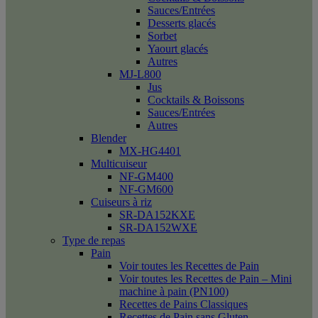
Sauces/Entrées
Desserts glacés
Sorbet
Yaourt glacés
Autres
MJ-L800
Jus
Cocktails & Boissons
Sauces/Entrées
Autres
Blender
MX-HG4401
Multicuiseur
NF-GM400
NF-GM600
Cuiseurs à riz
SR-DA152KXE
SR-DA152WXE
Type de repas
Pain
Voir toutes les Recettes de Pain
Voir toutes les Recettes de Pain – Mini
machine à pain (PN100)
Recettes de Pains Classiques
Recettes de Pain sans Gluten