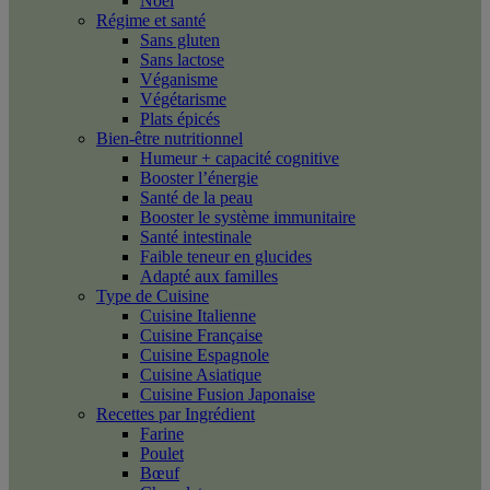
Noël
Régime et santé
Sans gluten
Sans lactose
Véganisme
Végétarisme
Plats épicés
Bien-être nutritionnel
Humeur + capacité cognitive
Booster l’énergie
Santé de la peau
Booster le système immunitaire
Santé intestinale
Faible teneur en glucides
Adapté aux familles
Type de Cuisine
Cuisine Italienne
Cuisine Française
Cuisine Espagnole
Cuisine Asiatique
Cuisine Fusion Japonaise
Recettes par Ingrédient
Farine
Poulet
Bœuf