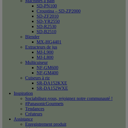
Machines à pain
SD-PN100
Croustina – SD-ZP2000
SD-ZF2010
SD-YR2550
SD-R2530
SD-B2510
Blender
MX-HG4401
Extracteurs de jus
MJ-L900
MJ-L800
Multicuiseur
NF-GM600
NF-GM400
Cuiseurs à riz
SR-DA152KXE
SR-DA152WXE
Inspiration
Sociabilisez-vous, rejoignez notre communauté !
#PanasonicGourmets
Tendances
Créateurs
Assistance
Enregistrement produit