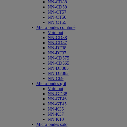
NN-CD88
NN-CD58
NN-CT57
NN-CT56
NN-CT55
Micro-ondes combiné
Voir tout
NN-CD88
NN-CD87
NN-DF38
NN-DF37
NN-CD575
NN-CD565
NN-DF385
NN-DF383
NN-C69
Micro-ondes gril
Voir tout
NN-GD38
NN-GT46
NN-GT45
NN-K35
NN-K37
NN-K10
Micro-ondes solo