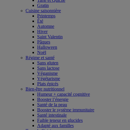
Tarte et Quiche
Gratin
Cuisine saisonnière
Printemps
Été
Automne
Hiver
Saint Valentin
Pâques
Halloween
Noël
Régime et santé
Sans gluten
Sans lactose
Véganisme
Végétarisme
Plats épicés
Bien-être nutritionnel
Humeur + capacité cognitive
Booster l’énergie
Santé de la peau
Booster le système immunitaire
Santé intestinale
Faible teneur en glucides
Adapté aux familles