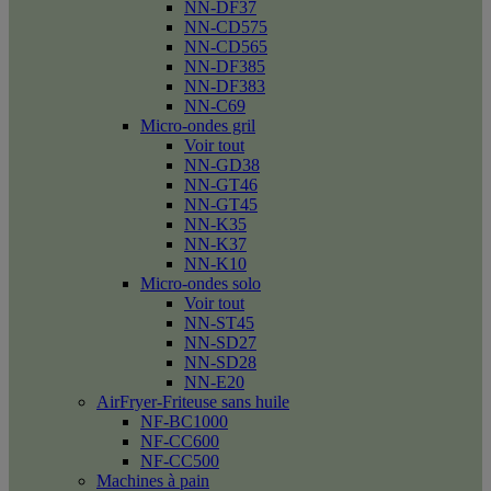
NN-DF37
NN-CD575
NN-CD565
NN-DF385
NN-DF383
NN-C69
Micro-ondes gril
Voir tout
NN-GD38
NN-GT46
NN-GT45
NN-K35
NN-K37
NN-K10
Micro-ondes solo
Voir tout
NN-ST45
NN-SD27
NN-SD28
NN-E20
AirFryer-Friteuse sans huile
NF-BC1000
NF-CC600
NF-CC500
Machines à pain