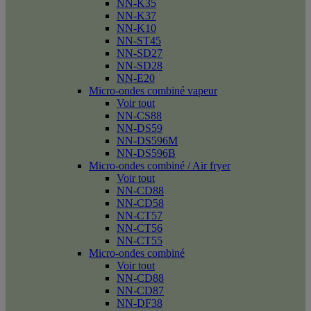
NN-K35
NN-K37
NN-K10
NN-ST45
NN-SD27
NN-SD28
NN-E20
Micro-ondes combiné vapeur
Voir tout
NN-CS88
NN-DS59
NN-DS596M
NN-DS596B
Micro-ondes combiné / Air fryer
Voir tout
NN-CD88
NN-CD58
NN-CT57
NN-CT56
NN-CT55
Micro-ondes combiné
Voir tout
NN-CD88
NN-CD87
NN-DF38