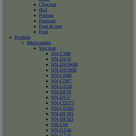
Chocolat
Œuf
Poisson
Fromage
Fruit de mer
Fruit
Produits
Micro-ondes
Voir tout
NN-CS88
NN-DS59
NN-DS596M
NN-DS596B
NN-CD88
NN-CD87
NN-GD38
NN-DF38
NN-DF37
NN-CD575
NN-CD565
NN-DF385
NN-DF383
NN-C69
NN-GT46
NN-GT45