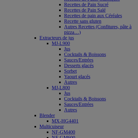
Recettes de Pain Sucré
Recettes de Pain Salé
Recettes de pain aux Céréales
Recette sans gluten
Autres Recettes (Confitures, pâte à
pizza…)
Extracteurs de jus
MJ-L900
Jus
Cocktails & Boissons
Sauces/Entrées
Desserts glacés
Sorbet
Yaourt glacés
Autres
MJ-L800
Jus
Cocktails & Boissons
Sauces/Entrées
Autres
Blender
MX-HG4401
Multicuiseur
NF-GM400
NF-GM600