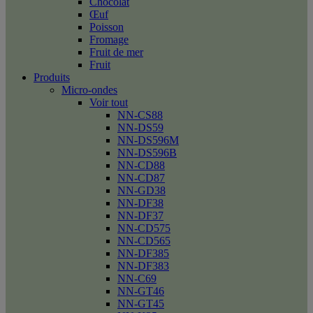
Chocolat
Œuf
Poisson
Fromage
Fruit de mer
Fruit
Produits
Micro-ondes
Voir tout
NN-CS88
NN-DS59
NN-DS596M
NN-DS596B
NN-CD88
NN-CD87
NN-GD38
NN-DF38
NN-DF37
NN-CD575
NN-CD565
NN-DF385
NN-DF383
NN-C69
NN-GT46
NN-GT45