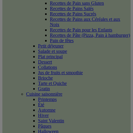
Recettes de Pain sans Gluten
Recettes de Pains Salés
Recettes de Pains Sucrés
Recettes de Pains aux Céréales et aux
Noix
Recettes de Pain pour les Enfants
Recettes de Pâte (Pizza, Pain à hamburger)
Pain de fêtes
Petit déjeuner
Salade et soupe
Plat principal
Dessert
Collations
Jus de fruits et smoothie
Brioche
Tarte et Quiche
Gratin
Cuisine saisonnière
Printemps
Été
Automne
Hiver
Saint Valentin
Pâques
Halloween