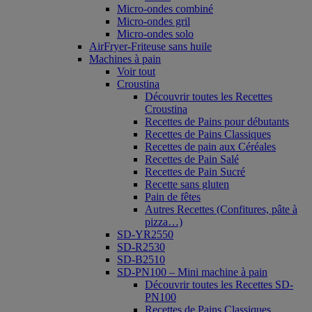
Micro-ondes combiné
Micro-ondes gril
Micro-ondes solo
AirFryer-Friteuse sans huile
Machines à pain
Voir tout
Croustina
Découvrir toutes les Recettes
Croustina
Recettes de Pains pour débutants
Recettes de Pains Classiques
Recettes de pain aux Céréales
Recettes de Pain Salé
Recettes de Pain Sucré
Recette sans gluten
Pain de fêtes
Autres Recettes (Confitures, pâte à
pizza…)
SD-YR2550
SD-R2530
SD-B2510
SD-PN100 – Mini machine à pain
Découvrir toutes les Recettes SD-
PN100
Recettes de Pains Classiques