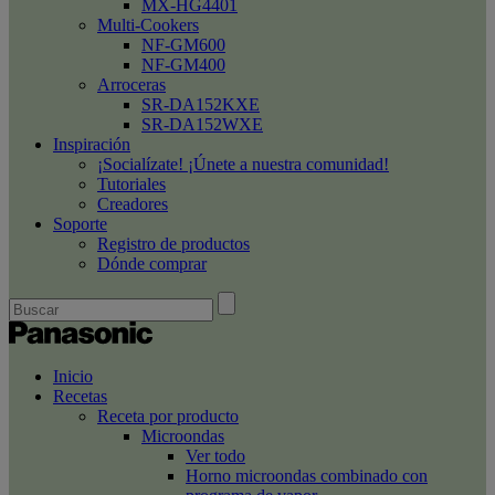
MX-HG4401
Multi-Cookers
NF-GM600
NF-GM400
Arroceras
SR-DA152KXE
SR-DA152WXE
Inspiración
¡Socialízate! ¡Únete a nuestra comunidad!
Tutoriales
Creadores
Soporte
Registro de productos
Dónde comprar
Inicio
Recetas
Receta por producto
Microondas
Ver todo
Horno microondas combinado con