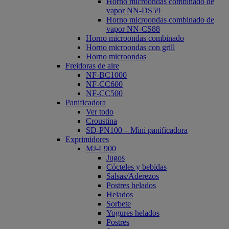
Horno microondas combinado de
vapor NN-DS59
Horno microondas combinado de
vapor NN-CS88
Horno microondas combinado
Horno microondas con grill
Horno microondas
Freidoras de aire
NF-BC1000
NF-CC600
NF-CC500
Panificadora
Ver todo
Croustina
SD-PN100 – Mini panificadora
Exprimidores
MJ-L900
Jugos
Cócteles y bebidas
Salsas/Aderezos
Postres helados
Helados
Sorbete
Yogures helados
Postres