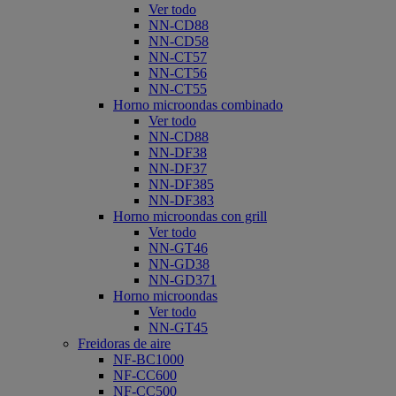
Ver todo
NN-CD88
NN-CD58
NN-CT57
NN-CT56
NN-CT55
Horno microondas combinado
Ver todo
NN-CD88
NN-DF38
NN-DF37
NN-DF385
NN-DF383
Horno microondas con grill
Ver todo
NN-GT46
NN-GD38
NN-GD371
Horno microondas
Ver todo
NN-GT45
Freidoras de aire
NF-BC1000
NF-CC600
NF-CC500