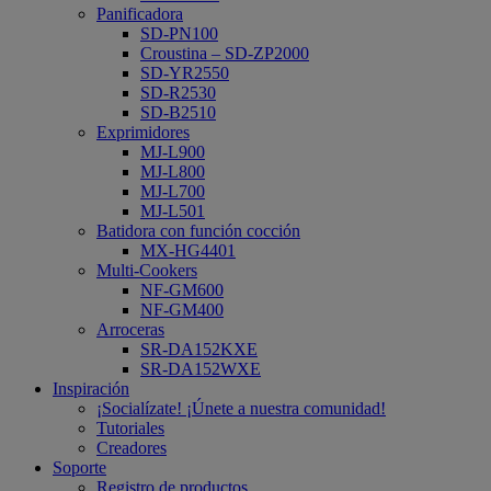
Panificadora
SD-PN100
Croustina – SD-ZP2000
SD-YR2550
SD-R2530
SD-B2510
Exprimidores
MJ-L900
MJ-L800
MJ-L700
MJ-L501
Batidora con función cocción
MX-HG4401
Multi-Cookers
NF-GM600
NF-GM400
Arroceras
SR-DA152KXE
SR-DA152WXE
Inspiración
¡Socialízate! ¡Únete a nuestra comunidad!
Tutoriales
Creadores
Soporte
Registro de productos