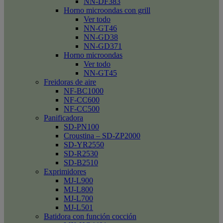
NN-DF383
Horno microondas con grill
Ver todo
NN-GT46
NN-GD38
NN-GD371
Horno microondas
Ver todo
NN-GT45
Freidoras de aire
NF-BC1000
NF-CC600
NF-CC500
Panificadora
SD-PN100
Croustina – SD-ZP2000
SD-YR2550
SD-R2530
SD-B2510
Exprimidores
MJ-L900
MJ-L800
MJ-L700
MJ-L501
Batidora con función cocción