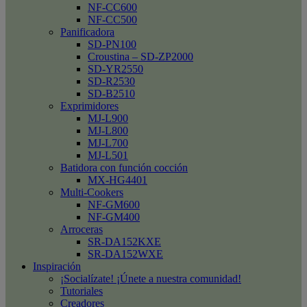
NF-CC600
NF-CC500
Panificadora
SD-PN100
Croustina – SD-ZP2000
SD-YR2550
SD-R2530
SD-B2510
Exprimidores
MJ-L900
MJ-L800
MJ-L700
MJ-L501
Batidora con función cocción
MX-HG4401
Multi-Cookers
NF-GM600
NF-GM400
Arroceras
SR-DA152KXE
SR-DA152WXE
Inspiración
¡Socialízate! ¡Únete a nuestra comunidad!
Tutoriales
Creadores