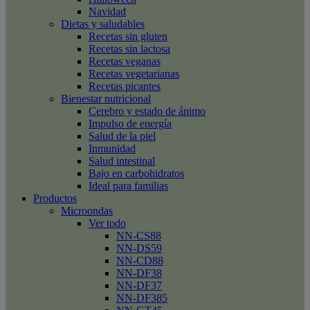
Navidad
Dietas y saludables
Recetas sin gluten
Recetas sin lactosa
Recetas veganas
Recetas vegetarianas
Recetas picantes
Bienestar nutricional
Cerebro y estado de ánimo
Impulso de energía
Salud de la piel
Inmunidad
Salud intestinal
Bajo en carbohidratos
Ideal para familias
Productos
Microondas
Ver todo
NN-CS88
NN-DS59
NN-CD88
NN-DF38
NN-DF37
NN-DF385