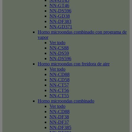
NN-GT45
NN-GT46
NN-DS596
NN-GD38
NN-DF383
NN-GD371
Horno microondas combinado con programa de
vapor
Ver todo
NN-CS88
NN-DS59
NN-DS596
Horno microondas con freidora de aire
Ver todo
NN-CD88
NN-CD58
NN-CT57
NN-CT56
NN-CT55
Horno microondas combinado
Ver todo
NN-CD88
NN-DF38
NN-DF37
NN-DF385