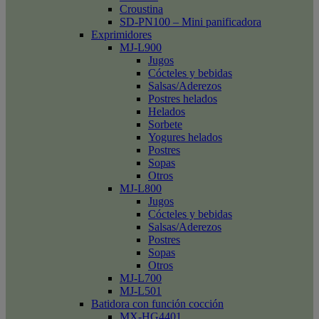
Croustina
SD-PN100 – Mini panificadora
Exprimidores
MJ-L900
Jugos
Cócteles y bebidas
Salsas/Aderezos
Postres helados
Helados
Sorbete
Yogures helados
Postres
Sopas
Otros
MJ-L800
Jugos
Cócteles y bebidas
Salsas/Aderezos
Postres
Sopas
Otros
MJ-L700
MJ-L501
Batidora con función cocción
MX-HG4401