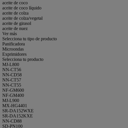
aceite de coco
aceite de coco líquido
aceite de colza
aceite de colza/vegetal
aceite de girasol
aceite de nuez
Ver más
Selecciona tu tipo de producto
Panificadora
Microondas
Exprimidores
Selecciona tu producto
MJ-L800
NN-CT56
NN-CD58
NN-CT57
NN-CT55
NF-GM600
NF-GM400
MJ-L900
MX-HG4401
SR-DA152WXE
SR-DA152KXE
NN-CD88
SD-PN100