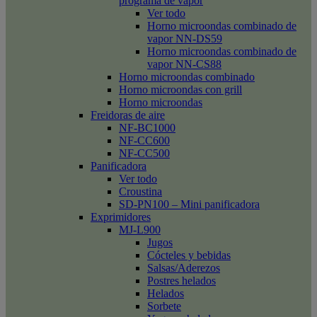
programa de vapor
Ver todo
Horno microondas combinado de
vapor NN-DS59
Horno microondas combinado de
vapor NN-CS88
Horno microondas combinado
Horno microondas con grill
Horno microondas
Freidoras de aire
NF-BC1000
NF-CC600
NF-CC500
Panificadora
Ver todo
Croustina
SD-PN100 – Mini panificadora
Exprimidores
MJ-L900
Jugos
Cócteles y bebidas
Salsas/Aderezos
Postres helados
Helados
Sorbete