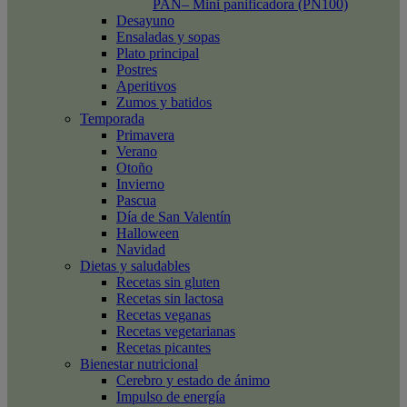
PAN– Mini panificadora (PN100)
Desayuno
Ensaladas y sopas
Plato principal
Postres
Aperitivos
Zumos y batidos
Temporada
Primavera
Verano
Otoño
Invierno
Pascua
Día de San Valentín
Halloween
Navidad
Dietas y saludables
Recetas sin gluten
Recetas sin lactosa
Recetas veganas
Recetas vegetarianas
Recetas picantes
Bienestar nutricional
Cerebro y estado de ánimo
Impulso de energía