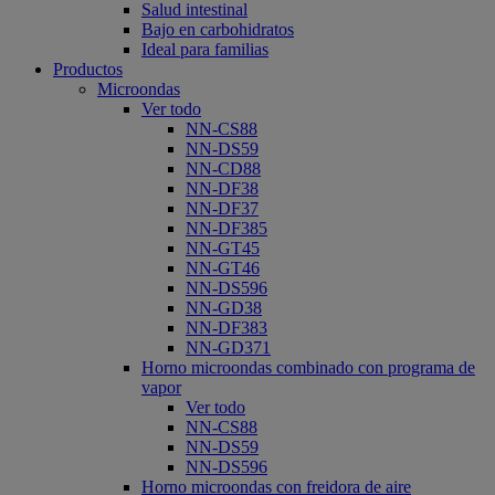
Salud intestinal
Bajo en carbohidratos
Ideal para familias
Productos
Microondas
Ver todo
NN-CS88
NN-DS59
NN-CD88
NN-DF38
NN-DF37
NN-DF385
NN-GT45
NN-GT46
NN-DS596
NN-GD38
NN-DF383
NN-GD371
Horno microondas combinado con programa de
vapor
Ver todo
NN-CS88
NN-DS59
NN-DS596
Horno microondas con freidora de aire