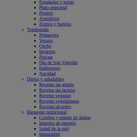
Ensaladas y sopas
Plato principal
Postres
Aperitivos
Zumos y batidos
Temporada
Primavera
Verano
Otoño
Invierno
Pascua
Día de San Valentín
Halloween
Navidad
Dietas y saludables
Recetas sin gluten
Recetas sin lactosa
Recetas veganas
Recetas vegetarianas
Recetas picantes
Bienestar nutricional
Cerebro y estado de ánimo
Impulso de energía
Salud de la piel
Inmunidad