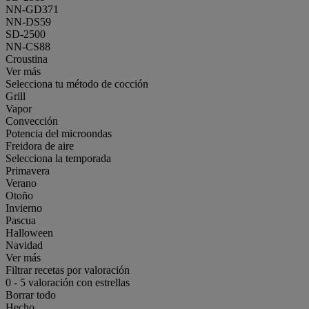
NN-GD371
NN-DS59
SD-2500
NN-CS88
Croustina
Ver más
Selecciona tu método de cocción
Grill
Vapor
Convección
Potencia del microondas
Freidora de aire
Selecciona la temporada
Primavera
Verano
Otoño
Invierno
Pascua
Halloween
Navidad
Ver más
Filtrar recetas por valoración
0
-
5
valoración con estrellas
Borrar todo
Hecho