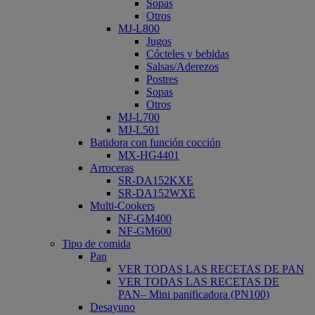
Sopas
Otros
MJ-L800
Jugos
Cócteles y bebidas
Salsas/Aderezos
Postres
Sopas
Otros
MJ-L700
MJ-L501
Batidora con función cocción
MX-HG4401
Arroceras
SR-DA152KXE
SR-DA152WXE
Multi-Cookers
NF-GM400
NF-GM600
Tipo de comida
Pan
VER TODAS LAS RECETAS DE PAN
VER TODAS LAS RECETAS DE
PAN– Mini panificadora (PN100)
Desayuno