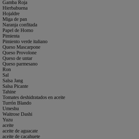
Gamba Roja
Hierbabuena
Hojaldre
Miga de pan
Naranja confitada
Papel de Horno
Pimienta
Pimiento verde italiano
Queso Mascarpone
Queso Provolone
Queso de untar
Queso parmesano
Ron
Sal
Salsa Jang
Salsa Picante
Tahine
Tomates deshidratados en aceite
Turrón Blando
Umeshu
Waitrose Dashi
Yuzu
aceite
aceite de aguacate
aceite de cacahuete