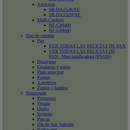
Arroceras
SR-DA152KXE
SR-DA152WXE
Multi-Cookers
NF-GM400
NF-GM600
Tipo de comida
Pan
VER TODAS LAS RECETAS DE PAN
VER TODAS LAS RECETAS DE
PAN– Mini panificadora (PN100)
Desayuno
Ensaladas y sopas
Plato principal
Postres
Aperitivos
Zumos y batidos
Temporada
Primavera
Verano
Otoño
Invierno
Pascua
Día de San Valentín
Halloween