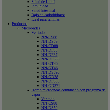
Salud de la piel
Inmunidad
Salud intestinal
Bajo en carbohidratos
Ideal para familias
Productos
Microondas
Ver todo
NN-CS88
NN-DS59
NN-CD88
NN-DF38
NN-DF37
NN-DF385
NN-GT45
NN-GT46
NN-DS596
NN-GD38
NN-DF383
NN-GD371
Horno microondas combinado con programa de
vapor
Ver todo
NN-CS88
NN-DS59