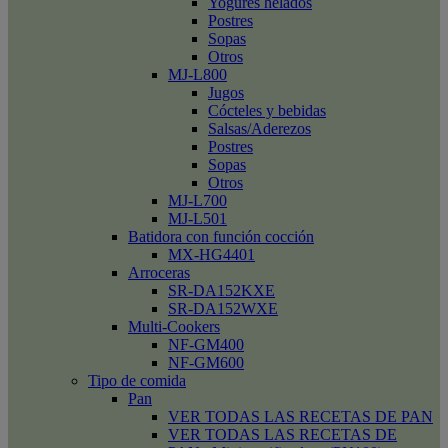
Yogures helados
Postres
Sopas
Otros
MJ-L800
Jugos
Cócteles y bebidas
Salsas/Aderezos
Postres
Sopas
Otros
MJ-L700
MJ-L501
Batidora con función cocción
MX-HG4401
Arroceras
SR-DA152KXE
SR-DA152WXE
Multi-Cookers
NF-GM400
NF-GM600
Tipo de comida
Pan
VER TODAS LAS RECETAS DE PAN
VER TODAS LAS RECETAS DE