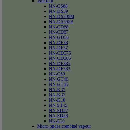
Voir tout
NN-CS88
NN-DS59
NN-DS596M
NN-DS596B
NN-CD88
NN-CD87
NN-GD38
NN-DF38
NN-DF37
NN-CD575
NN-CD565
NN-DF385
NN-DF383
NN-C69
NN-GT46
NN-GT45
NN-K35
NN-K37
NN-K10
NN-ST45
NN-SD27
NN-SD28
NN-E20
Micro-ondes combiné vapeur