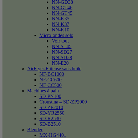
NN-GD38
NN-GT46
NN-GT45
NN-K35
NN-K37
NN-K10
Micro-ondes solo
Voir tout
NN-ST45
NN-SD27
NN-SD28
NN-E20
AirFryer-Friteuse sans huile
NF-BC1000
NF-CC600
NF-CC500
Machines à pain
SD-PN100
Croustina – SD-ZP2000
SD-ZF2010
SD-YR2550
SD-R2530
SD-B2510
Blender
MX-HG4401