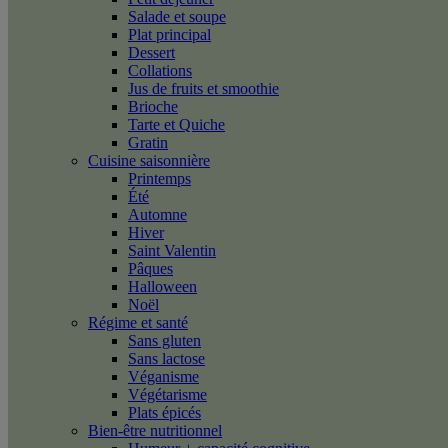
Salade et soupe
Plat principal
Dessert
Collations
Jus de fruits et smoothie
Brioche
Tarte et Quiche
Gratin
Cuisine saisonnière
Printemps
Été
Automne
Hiver
Saint Valentin
Pâques
Halloween
Noël
Régime et santé
Sans gluten
Sans lactose
Véganisme
Végétarisme
Plats épicés
Bien-être nutritionnel