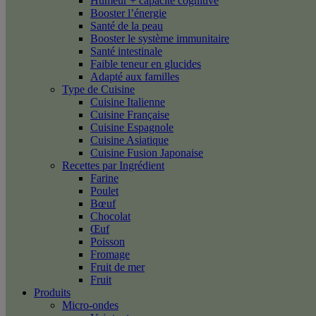
Humeur + capacité cognitive
Booster l’énergie
Santé de la peau
Booster le système immunitaire
Santé intestinale
Faible teneur en glucides
Adapté aux familles
Type de Cuisine
Cuisine Italienne
Cuisine Française
Cuisine Espagnole
Cuisine Asiatique
Cuisine Fusion Japonaise
Recettes par Ingrédient
Farine
Poulet
Bœuf
Chocolat
Œuf
Poisson
Fromage
Fruit de mer
Fruit
Produits
Micro-ondes