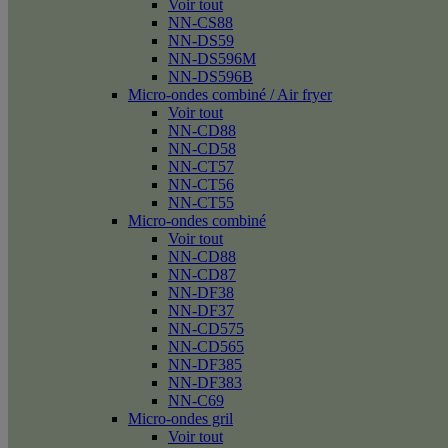
Voir tout
NN-CS88
NN-DS59
NN-DS596M
NN-DS596B
Micro-ondes combiné / Air fryer
Voir tout
NN-CD88
NN-CD58
NN-CT57
NN-CT56
NN-CT55
Micro-ondes combiné
Voir tout
NN-CD88
NN-CD87
NN-DF38
NN-DF37
NN-CD575
NN-CD565
NN-DF385
NN-DF383
NN-C69
Micro-ondes gril
Voir tout