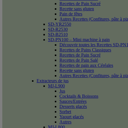
Recettes de Pain Sucré
Recette sans gluten
Pain de fêtes
Autres Recettes (Confitures, pâte à p
SD-YR2550
SD-R2530
SD-B2510
SD-PN100 – Mini machine à pain
Découvrir toutes les Recettes SD-PN
Recettes de Pains Classiques
Recettes de Pain Sucré
Recettes de Pain Salé
Recettes de pain aux Céréales
Recette sans gluten
Autres Recettes (Confitures, pâte à p
Extracteurs de jus
MJ-L900
Jus
Cocktails & Boissons
Sauces/Entrées
Desserts glacés
Sorbet
Yaourt glacés
Autres
MJ-L800