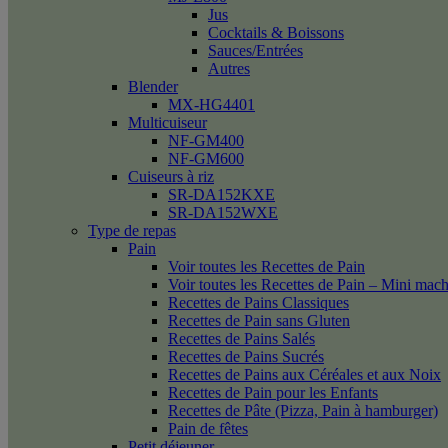
Jus
Cocktails & Boissons
Sauces/Entrées
Autres
Blender
MX-HG4401
Multicuiseur
NF-GM400
NF-GM600
Cuiseurs à riz
SR-DA152KXE
SR-DA152WXE
Type de repas
Pain
Voir toutes les Recettes de Pain
Voir toutes les Recettes de Pain – Mini mac
Recettes de Pains Classiques
Recettes de Pain sans Gluten
Recettes de Pains Salés
Recettes de Pains Sucrés
Recettes de Pains aux Céréales et aux Noix
Recettes de Pain pour les Enfants
Recettes de Pâte (Pizza, Pain à hamburger)
Pain de fêtes
Petit déjeuner