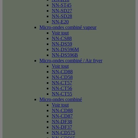
NN-ST45
NN-SD27
NN-SD28
NN-E20
Micro-ondes combiné vapeur
Voir tout
NN-CS88
NN-DS59
NN-DS596M
NN-DS596B
Micro-ondes combiné / Air fryer
Voir tout
NN-CD88
NN-CD58
NN-CT57
NN-CT56
NN-CT55
Micro-ondes combiné
Voir tout
NN-CD88
NN-CD87
NN-DF38
NN-DF37
NN-CD575