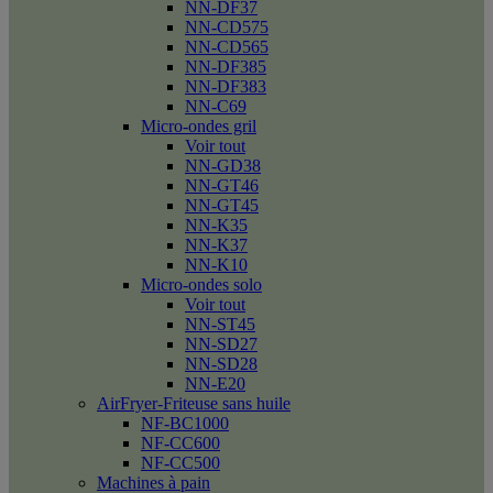
NN-DF37
NN-CD575
NN-CD565
NN-DF385
NN-DF383
NN-C69
Micro-ondes gril
Voir tout
NN-GD38
NN-GT46
NN-GT45
NN-K35
NN-K37
NN-K10
Micro-ondes solo
Voir tout
NN-ST45
NN-SD27
NN-SD28
NN-E20
AirFryer-Friteuse sans huile
NF-BC1000
NF-CC600
NF-CC500
Machines à pain