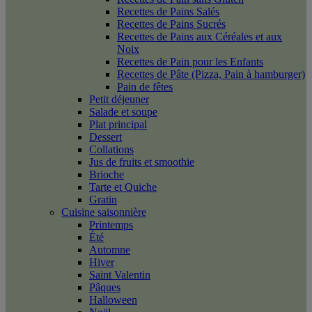
Recettes de Pains Salés
Recettes de Pains Sucrés
Recettes de Pains aux Céréales et aux
Noix
Recettes de Pain pour les Enfants
Recettes de Pâte (Pizza, Pain à hamburger)
Pain de fêtes
Petit déjeuner
Salade et soupe
Plat principal
Dessert
Collations
Jus de fruits et smoothie
Brioche
Tarte et Quiche
Gratin
Cuisine saisonnière
Printemps
Été
Automne
Hiver
Saint Valentin
Pâques
Halloween