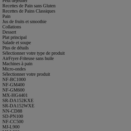
Petit déjeuner
Recettes de Pain sans Gluten
Recettes de Pains Classiques
Pain
Jus de fruits et smoothie
Collations
Dessert
Plat principal
Salade et soupe
Plus de détails
Sélectionner votre type de produit
AirFryer-Friteuse sans huile
Machines à pain
Micro-ondes
Sélectionner votre produit
NF-BC1000
NF-GM400
NF-GM600
MX-HG4401
SR-DA152KXE
SR-DA152WXE
NN-CD88
SD-PN100
NF-CC500
MJ-L900