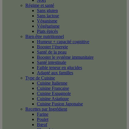
Noël
Régime et santé
Sans gluten
Sans lactose
Véganisme
Végétarisme
Plats épicés
Bien-être nutritionnel
Humeur + capacité cognitive
Booster l’énergie
Santé de la peau
Booster le système immunitaire
Santé intestinale
Faible teneur en glucides
Adapté aux familles
Type de Cuisine
Cuisine Italienne
Cuisine Française
Cuisine Espagnole
Cuisine Asiatique
Cuisine Fusion Japonaise
Recettes par Ingrédient
Farine
Poulet
Bœuf