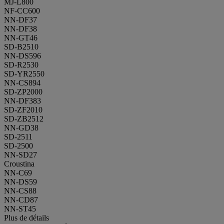
MJ-L800
NF-CC600
NN-DF37
NN-DF38
NN-GT46
SD-B2510
NN-DS596
SD-R2530
SD-YR2550
NN-CS894
SD-ZP2000
NN-DF383
SD-ZF2010
SD-ZB2512
NN-GD38
SD-2511
SD-2500
NN-SD27
Croustina
NN-C69
NN-DS59
NN-CS88
NN-CD87
NN-ST45
Plus de détails