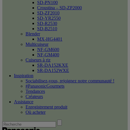
SD-PN100
Croustina – SD-ZP2000
SD-ZF2010
SD-YR2550
SD-R2530
SD-B2510
Blender
MX-HG4401
Multicuiseur
NF-GM600
NF-GM400
Cuiseurs à riz
SR-DA152KXE
SR-DA152WXE
Inspiration
Sociabilisez-vous, rejoignez notre communauté !
#PanasonicGourmets
Tendances
Créateurs
Assistance
Enregistrement produit
Où acheter