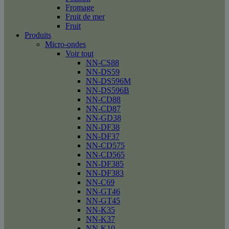
Fromage
Fruit de mer
Fruit
Produits
Micro-ondes
Voir tout
NN-CS88
NN-DS59
NN-DS596M
NN-DS596B
NN-CD88
NN-CD87
NN-GD38
NN-DF38
NN-DF37
NN-CD575
NN-CD565
NN-DF385
NN-DF383
NN-C69
NN-GT46
NN-GT45
NN-K35
NN-K37
NN-K10