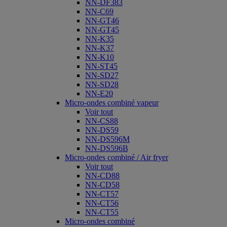
NN-DF383
NN-C69
NN-GT46
NN-GT45
NN-K35
NN-K37
NN-K10
NN-ST45
NN-SD27
NN-SD28
NN-E20
Micro-ondes combiné vapeur
Voir tout
NN-CS88
NN-DS59
NN-DS596M
NN-DS596B
Micro-ondes combiné / Air fryer
Voir tout
NN-CD88
NN-CD58
NN-CT57
NN-CT56
NN-CT55
Micro-ondes combiné