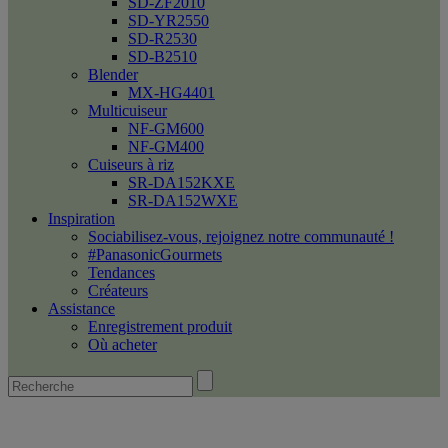
SD-ZF2010
SD-YR2550
SD-R2530
SD-B2510
Blender
MX-HG4401
Multicuiseur
NF-GM600
NF-GM400
Cuiseurs à riz
SR-DA152KXE
SR-DA152WXE
Inspiration
Sociabilisez-vous, rejoignez notre communauté !
#PanasonicGourmets
Tendances
Créateurs
Assistance
Enregistrement produit
Où acheter