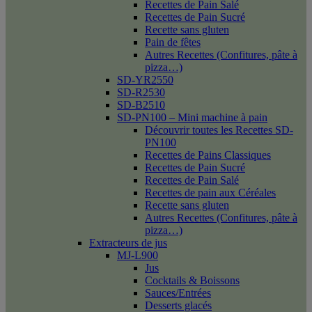
Recettes de Pain Salé
Recettes de Pain Sucré
Recette sans gluten
Pain de fêtes
Autres Recettes (Confitures, pâte à
pizza…)
SD-YR2550
SD-R2530
SD-B2510
SD-PN100 – Mini machine à pain
Découvrir toutes les Recettes SD-
PN100
Recettes de Pains Classiques
Recettes de Pain Sucré
Recettes de Pain Salé
Recettes de pain aux Céréales
Recette sans gluten
Autres Recettes (Confitures, pâte à
pizza…)
Extracteurs de jus
MJ-L900
Jus
Cocktails & Boissons
Sauces/Entrées
Desserts glacés