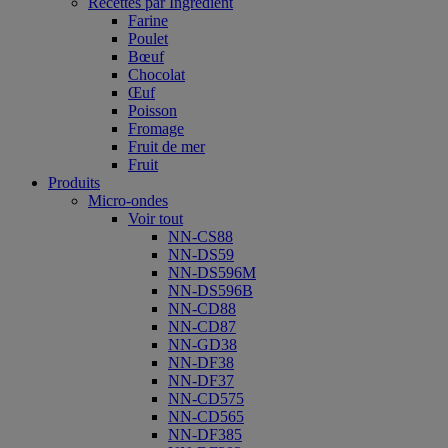
Recettes par Ingrédient
Farine
Poulet
Bœuf
Chocolat
Œuf
Poisson
Fromage
Fruit de mer
Fruit
Produits
Micro-ondes
Voir tout
NN-CS88
NN-DS59
NN-DS596M
NN-DS596B
NN-CD88
NN-CD87
NN-GD38
NN-DF38
NN-DF37
NN-CD575
NN-CD565
NN-DF385