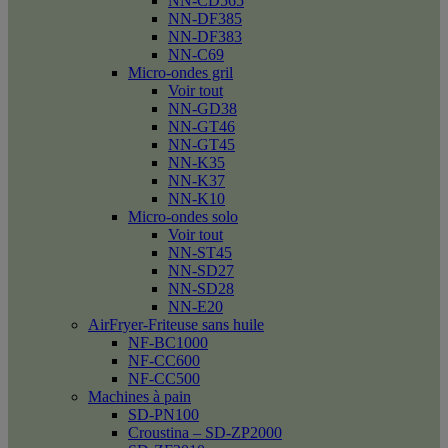
NN-CD565
NN-DF385
NN-DF383
NN-C69
Micro-ondes gril
Voir tout
NN-GD38
NN-GT46
NN-GT45
NN-K35
NN-K37
NN-K10
Micro-ondes solo
Voir tout
NN-ST45
NN-SD27
NN-SD28
NN-E20
AirFryer-Friteuse sans huile
NF-BC1000
NF-CC600
NF-CC500
Machines à pain
SD-PN100
Croustina – SD-ZP2000