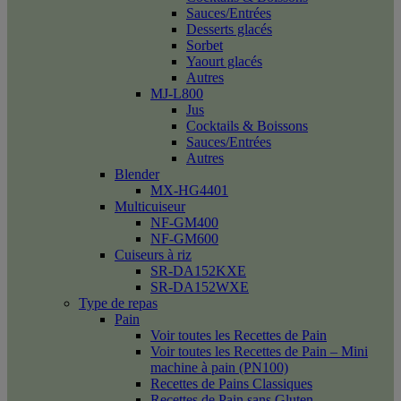
Sauces/Entrées
Desserts glacés
Sorbet
Yaourt glacés
Autres
MJ-L800
Jus
Cocktails & Boissons
Sauces/Entrées
Autres
Blender
MX-HG4401
Multicuiseur
NF-GM400
NF-GM600
Cuiseurs à riz
SR-DA152KXE
SR-DA152WXE
Type de repas
Pain
Voir toutes les Recettes de Pain
Voir toutes les Recettes de Pain – Mini
machine à pain (PN100)
Recettes de Pains Classiques
Recettes de Pain sans Gluten