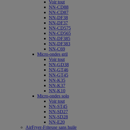
Voir tout
NN-CD88
NN-CD87
NN-DF38
NN-DF37
NN-CD575
NN-CD565
NN-DF385
NN-DF383
NN-C69
Micro-ondes gril
Voir tout
NN-GD38
NN-GT46
NN-GT45
NN-K35
NN-K37
NN-K10
Micro-ondes solo
Voir tout
NN-ST45
NN-SD27
NN-SD28
NN-E20
AirFryer-Friteuse sans huile