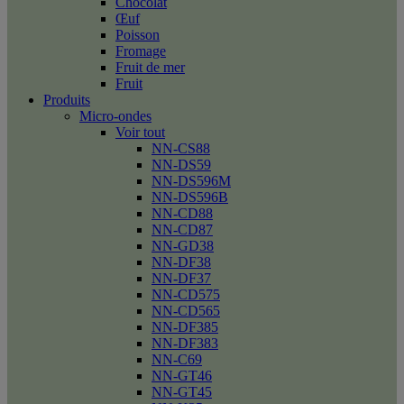
Chocolat
Œuf
Poisson
Fromage
Fruit de mer
Fruit
Produits
Micro-ondes
Voir tout
NN-CS88
NN-DS59
NN-DS596M
NN-DS596B
NN-CD88
NN-CD87
NN-GD38
NN-DF38
NN-DF37
NN-CD575
NN-CD565
NN-DF385
NN-DF383
NN-C69
NN-GT46
NN-GT45