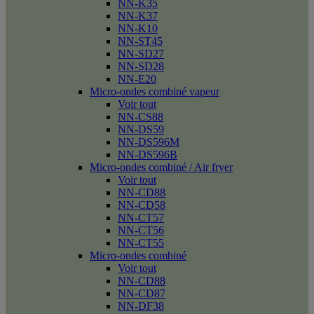
NN-K35
NN-K37
NN-K10
NN-ST45
NN-SD27
NN-SD28
NN-E20
Micro-ondes combiné vapeur
Voir tout
NN-CS88
NN-DS59
NN-DS596M
NN-DS596B
Micro-ondes combiné / Air fryer
Voir tout
NN-CD88
NN-CD58
NN-CT57
NN-CT56
NN-CT55
Micro-ondes combiné
Voir tout
NN-CD88
NN-CD87
NN-DF38