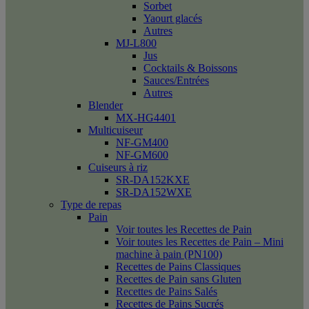
Sorbet
Yaourt glacés
Autres
MJ-L800
Jus
Cocktails & Boissons
Sauces/Entrées
Autres
Blender
MX-HG4401
Multicuiseur
NF-GM400
NF-GM600
Cuiseurs à riz
SR-DA152KXE
SR-DA152WXE
Type de repas
Pain
Voir toutes les Recettes de Pain
Voir toutes les Recettes de Pain – Mini
machine à pain (PN100)
Recettes de Pains Classiques
Recettes de Pain sans Gluten
Recettes de Pains Salés
Recettes de Pains Sucrés