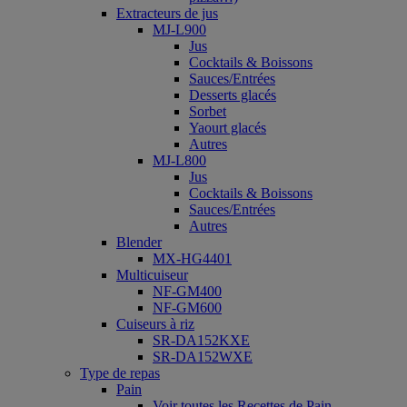
Extracteurs de jus
MJ-L900
Jus
Cocktails & Boissons
Sauces/Entrées
Desserts glacés
Sorbet
Yaourt glacés
Autres
MJ-L800
Jus
Cocktails & Boissons
Sauces/Entrées
Autres
Blender
MX-HG4401
Multicuiseur
NF-GM400
NF-GM600
Cuiseurs à riz
SR-DA152KXE
SR-DA152WXE
Type de repas
Pain
Voir toutes les Recettes de Pain