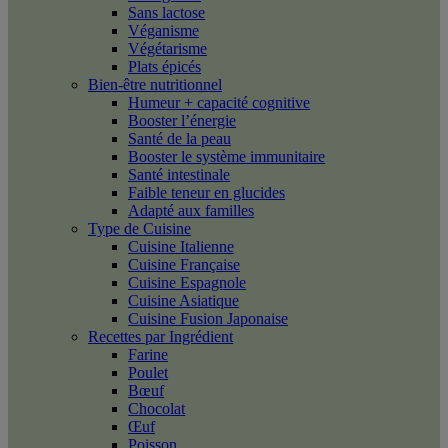
Sans lactose
Véganisme
Végétarisme
Plats épicés
Bien-être nutritionnel
Humeur + capacité cognitive
Booster l’énergie
Santé de la peau
Booster le système immunitaire
Santé intestinale
Faible teneur en glucides
Adapté aux familles
Type de Cuisine
Cuisine Italienne
Cuisine Française
Cuisine Espagnole
Cuisine Asiatique
Cuisine Fusion Japonaise
Recettes par Ingrédient
Farine
Poulet
Bœuf
Chocolat
Œuf
Poisson