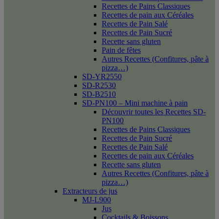
Recettes de Pains Classiques
Recettes de pain aux Céréales
Recettes de Pain Salé
Recettes de Pain Sucré
Recette sans gluten
Pain de fêtes
Autres Recettes (Confitures, pâte à
pizza…)
SD-YR2550
SD-R2530
SD-B2510
SD-PN100 – Mini machine à pain
Découvrir toutes les Recettes SD-
PN100
Recettes de Pains Classiques
Recettes de Pain Sucré
Recettes de Pain Salé
Recettes de pain aux Céréales
Recette sans gluten
Autres Recettes (Confitures, pâte à
pizza…)
Extracteurs de jus
MJ-L900
Jus
Cocktails & Boissons