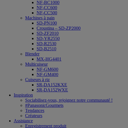
NF-BC1000
NF-CC600
NF-CC500
Machines à pain
SD-PN100
Croustina – SD-ZP2000
SD-ZF2010
SD-YR2550
SD-R2530
SD-B2510
Blender
MX-HG4401
Multicuiseur
NF-GM600
NF-GM400
Cuiseurs à riz
SR-DA152KXE
SR-DA152WXE
Inspiration
Sociabilisez-vous, rejoignez notre communauté !
#PanasonicGourmets
Tendances
Créateurs
Assistance
Enregistrement produit