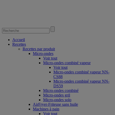
Accueil
Recettes
Recettes par produit
Micro-ondes
Voir tout
Micro-ondes combiné vapeur
Voir tout
Micro-ondes combiné vapeur NN-
CS88
Micro-ondes combiné vapeur NN-
DS59
Micro-ondes combiné
Micro-ondes gril
Micro-ondes solo
AirFryer-Friteuse sans huile
Machines à pain
Voir tout