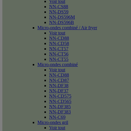
Voir tout
NN-CS88
NN-DS59
NN-DS596M
NN-DS596B
Micro-ondes combiné / Air fryer
Voir tout
NN-CD88
NN-CD58
NN-CT57
NN-CT56
NN-CT55
Micro-ondes combiné
Voir tout
NN-CD88
NN-CD87
NN-DF38
NN-DF37
NN-CD575
NN-CD565
NN-DF385
NN-DF383
NN-C69
Micro-ondes gril
Voir tout