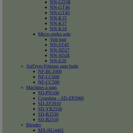
NN-GD38
NN-GT46
NN-GT45
NN-K35
NN-K37
NN-K10
Micro-ondes solo
Voir tout
NN-ST45
NN-SD27
NN-SD28
NN-E20
AirFryer-Friteuse sans huile
NF-BC1000
NF-CC600
NF-CC500
Machines à pain
SD-PN100
Croustina – SD-ZP2000
SD-ZF2010
SD-YR2550
SD-R2530
SD-B2510
Blender
MX-HG4401