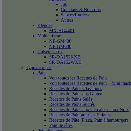
Jus
Cocktails & Boissons
Sauces/Entrées
Autres
Blender
MX-HG4401
Multicuiseur
NF-GM400
NF-GM600
Cuiseurs à riz
SR-DA152KXE
SR-DA152WXE
Type de repas
Pain
Voir toutes les Recettes de Pain
Voir toutes les Recettes de Pain – Mini mac
Recettes de Pains Classiques
Recettes de Pain sans Gluten
Recettes de Pains Salés
Recettes de Pains Sucrés
Recettes de Pains aux Céréales et aux Noix
Recettes de Pain pour les Enfants
Recettes de Pâte (Pizza, Pain à hamburger)
Pain de fêtes
Petit déjeuner