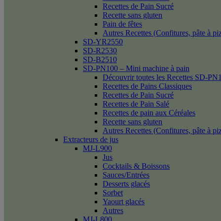
Recettes de Pain Sucré
Recette sans gluten
Pain de fêtes
Autres Recettes (Confitures, pâte à p
SD-YR2550
SD-R2530
SD-B2510
SD-PN100 – Mini machine à pain
Découvrir toutes les Recettes SD-PN
Recettes de Pains Classiques
Recettes de Pain Sucré
Recettes de Pain Salé
Recettes de pain aux Céréales
Recette sans gluten
Autres Recettes (Confitures, pâte à p
Extracteurs de jus
MJ-L900
Jus
Cocktails & Boissons
Sauces/Entrées
Desserts glacés
Sorbet
Yaourt glacés
Autres
MJ-L800