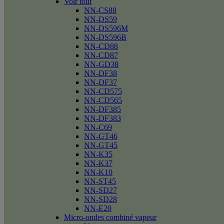
Voir tout
NN-CS88
NN-DS59
NN-DS596M
NN-DS596B
NN-CD88
NN-CD87
NN-GD38
NN-DF38
NN-DF37
NN-CD575
NN-CD565
NN-DF385
NN-DF383
NN-C69
NN-GT46
NN-GT45
NN-K35
NN-K37
NN-K10
NN-ST45
NN-SD27
NN-SD28
NN-E20
Micro-ondes combiné vapeur