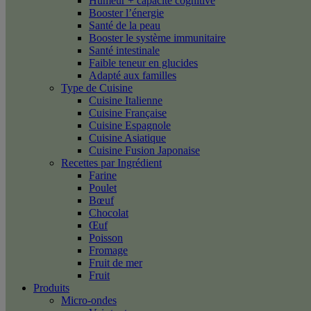
Humeur + capacité cognitive
Booster l’énergie
Santé de la peau
Booster le système immunitaire
Santé intestinale
Faible teneur en glucides
Adapté aux familles
Type de Cuisine
Cuisine Italienne
Cuisine Française
Cuisine Espagnole
Cuisine Asiatique
Cuisine Fusion Japonaise
Recettes par Ingrédient
Farine
Poulet
Bœuf
Chocolat
Œuf
Poisson
Fromage
Fruit de mer
Fruit
Produits
Micro-ondes