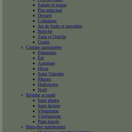
Salade et soupe
Plat principal
Dessert
Collations
Jus de fruits et smoothie
Brioche
Tarte et Quiche
Gratin
Cuisine saisonnière
Printemps
Été
Automne
Hiver
Saint Valentin
Pâques
Halloween
Noël
Régime et santé
Sans gluten
Sans lactose
Véganisme
Végétarisme
Plats épicés
Bien-être nutritionnel