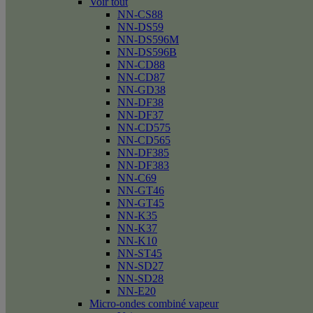
Voir tout
NN-CS88
NN-DS59
NN-DS596M
NN-DS596B
NN-CD88
NN-CD87
NN-GD38
NN-DF38
NN-DF37
NN-CD575
NN-CD565
NN-DF385
NN-DF383
NN-C69
NN-GT46
NN-GT45
NN-K35
NN-K37
NN-K10
NN-ST45
NN-SD27
NN-SD28
NN-E20
Micro-ondes combiné vapeur