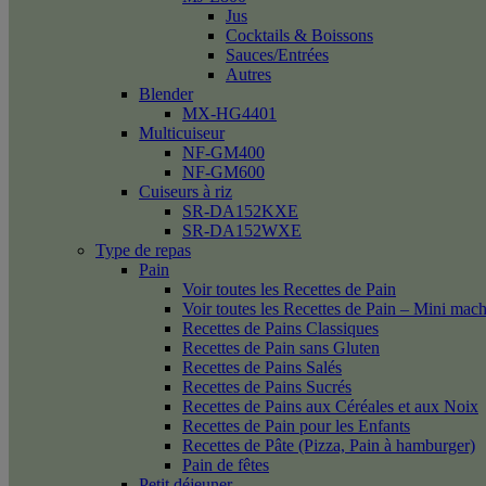
Jus
Cocktails & Boissons
Sauces/Entrées
Autres
Blender
MX-HG4401
Multicuiseur
NF-GM400
NF-GM600
Cuiseurs à riz
SR-DA152KXE
SR-DA152WXE
Type de repas
Pain
Voir toutes les Recettes de Pain
Voir toutes les Recettes de Pain – Mini mac
Recettes de Pains Classiques
Recettes de Pain sans Gluten
Recettes de Pains Salés
Recettes de Pains Sucrés
Recettes de Pains aux Céréales et aux Noix
Recettes de Pain pour les Enfants
Recettes de Pâte (Pizza, Pain à hamburger)
Pain de fêtes
Petit déjeuner