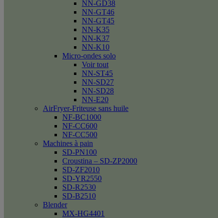
NN-GD38
NN-GT46
NN-GT45
NN-K35
NN-K37
NN-K10
Micro-ondes solo
Voir tout
NN-ST45
NN-SD27
NN-SD28
NN-E20
AirFryer-Friteuse sans huile
NF-BC1000
NF-CC600
NF-CC500
Machines à pain
SD-PN100
Croustina – SD-ZP2000
SD-ZF2010
SD-YR2550
SD-R2530
SD-B2510
Blender
MX-HG4401