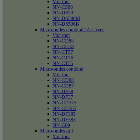
Voir tout
NN-CS88
NN-DS59
NN-DS596M
NN-DS596B
Micro-ondes combiné / Air fryer
Voir tout
NN-CD88
NN-CD58
NN-CT57
NN-CT56
NN-CT55
Micro-ondes combiné
Voir tout
NN-CD88
NN-CD87
NN-DF38
NN-DF37
NN-CD575
NN-CD565
NN-DF385
NN-DF383
NN-C69
Micro-ondes gril
Voir tout