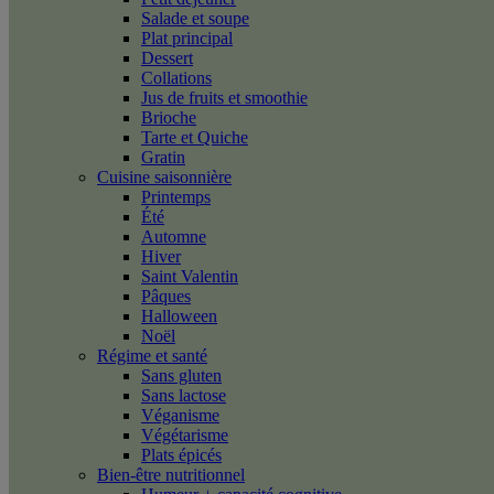
Salade et soupe
Plat principal
Dessert
Collations
Jus de fruits et smoothie
Brioche
Tarte et Quiche
Gratin
Cuisine saisonnière
Printemps
Été
Automne
Hiver
Saint Valentin
Pâques
Halloween
Noël
Régime et santé
Sans gluten
Sans lactose
Véganisme
Végétarisme
Plats épicés
Bien-être nutritionnel