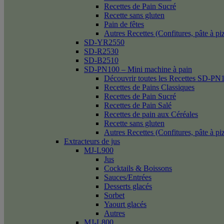
Recettes de Pain Sucré
Recette sans gluten
Pain de fêtes
Autres Recettes (Confitures, pâte à p
SD-YR2550
SD-R2530
SD-B2510
SD-PN100 – Mini machine à pain
Découvrir toutes les Recettes SD-PN
Recettes de Pains Classiques
Recettes de Pain Sucré
Recettes de Pain Salé
Recettes de pain aux Céréales
Recette sans gluten
Autres Recettes (Confitures, pâte à p
Extracteurs de jus
MJ-L900
Jus
Cocktails & Boissons
Sauces/Entrées
Desserts glacés
Sorbet
Yaourt glacés
Autres
MJ-L800