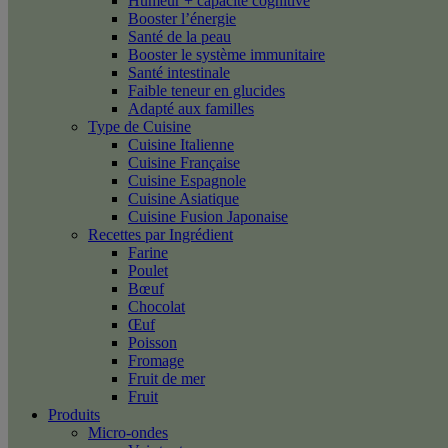
Humeur + capacité cognitive
Booster l’énergie
Santé de la peau
Booster le système immunitaire
Santé intestinale
Faible teneur en glucides
Adapté aux familles
Type de Cuisine
Cuisine Italienne
Cuisine Française
Cuisine Espagnole
Cuisine Asiatique
Cuisine Fusion Japonaise
Recettes par Ingrédient
Farine
Poulet
Bœuf
Chocolat
Œuf
Poisson
Fromage
Fruit de mer
Fruit
Produits
Micro-ondes