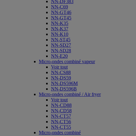
NN-DF383
NN-C69
NN-GT46
NN-GT45
NN-K35
NN-K37
NN-K10
NN-ST45
NN-SD27
NN-SD28
NN-E20
Micro-ondes combiné vapeur
Voir tout
NN-CS88
NN-DS59
NN-DS596M
NN-DS596B
Micro-ondes combiné / Air fryer
Voir tout
NN-CD88
NN-CD58
NN-CT57
NN-CT56
NN-CT55
Micro-ondes combiné