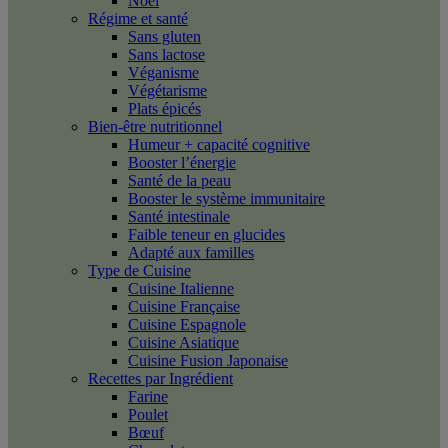
Noël
Régime et santé
Sans gluten
Sans lactose
Véganisme
Végétarisme
Plats épicés
Bien-être nutritionnel
Humeur + capacité cognitive
Booster l’énergie
Santé de la peau
Booster le système immunitaire
Santé intestinale
Faible teneur en glucides
Adapté aux familles
Type de Cuisine
Cuisine Italienne
Cuisine Française
Cuisine Espagnole
Cuisine Asiatique
Cuisine Fusion Japonaise
Recettes par Ingrédient
Farine
Poulet
Bœuf