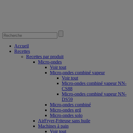
Accueil
Recettes
Recettes par produit
Micro-ondes
Voir tout
Micro-ondes combiné vapeur
Voir tout
Micro-ondes combiné vapeur NN-
CS88
Micro-ondes combiné vapeur NN-
DS59
Micro-ondes combiné
Micro-ondes gril
Micro-ondes solo
AirFryer-Friteuse sans huile
Machines à pain
Voir tout