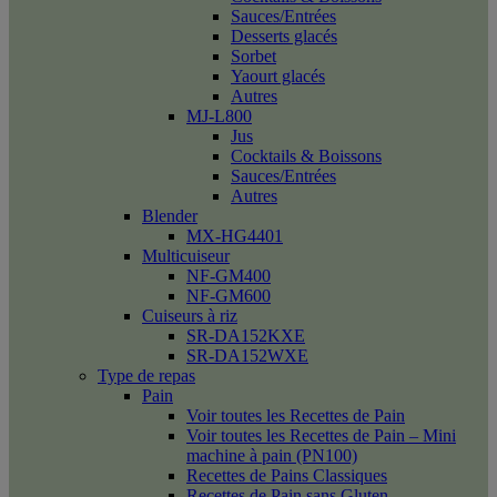
Sauces/Entrées
Desserts glacés
Sorbet
Yaourt glacés
Autres
MJ-L800
Jus
Cocktails & Boissons
Sauces/Entrées
Autres
Blender
MX-HG4401
Multicuiseur
NF-GM400
NF-GM600
Cuiseurs à riz
SR-DA152KXE
SR-DA152WXE
Type de repas
Pain
Voir toutes les Recettes de Pain
Voir toutes les Recettes de Pain – Mini
machine à pain (PN100)
Recettes de Pains Classiques
Recettes de Pain sans Gluten