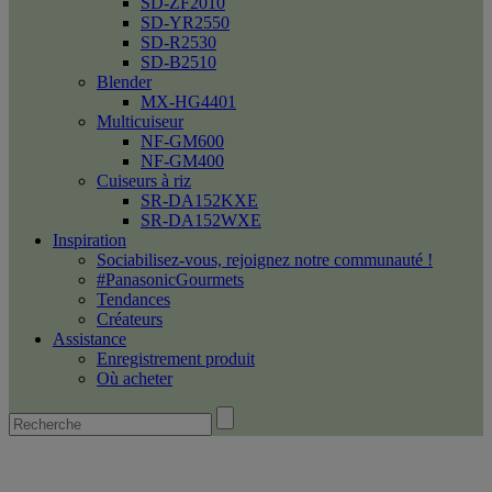
SD-ZF2010
SD-YR2550
SD-R2530
SD-B2510
Blender
MX-HG4401
Multicuiseur
NF-GM600
NF-GM400
Cuiseurs à riz
SR-DA152KXE
SR-DA152WXE
Inspiration
Sociabilisez-vous, rejoignez notre communauté !
#PanasonicGourmets
Tendances
Créateurs
Assistance
Enregistrement produit
Où acheter