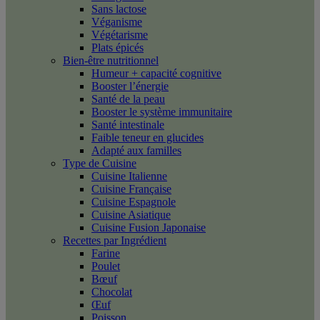
Sans lactose
Véganisme
Végétarisme
Plats épicés
Bien-être nutritionnel
Humeur + capacité cognitive
Booster l’énergie
Santé de la peau
Booster le système immunitaire
Santé intestinale
Faible teneur en glucides
Adapté aux familles
Type de Cuisine
Cuisine Italienne
Cuisine Française
Cuisine Espagnole
Cuisine Asiatique
Cuisine Fusion Japonaise
Recettes par Ingrédient
Farine
Poulet
Bœuf
Chocolat
Œuf
Poisson