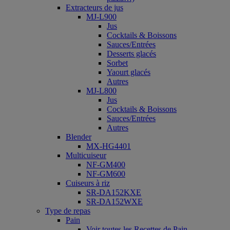
Extracteurs de jus
MJ-L900
Jus
Cocktails & Boissons
Sauces/Entrées
Desserts glacés
Sorbet
Yaourt glacés
Autres
MJ-L800
Jus
Cocktails & Boissons
Sauces/Entrées
Autres
Blender
MX-HG4401
Multicuiseur
NF-GM400
NF-GM600
Cuiseurs à riz
SR-DA152KXE
SR-DA152WXE
Type de repas
Pain
Voir toutes les Recettes de Pain