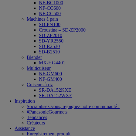
NF-BC1000
NF-CC600
NF-CC500
Machines à pain
SD-PN100
Croustina – SD-ZP2000
SD-ZF2010
SD-YR2550
SD-R2530
SD-B2510
Blender
MX-HG4401
Multicuiseur
NF-GM600
NF-GM400
Cuiseurs à riz
SR-DA152KXE
SR-DA152WXE
Inspiration
Sociabilisez-vous, rejoignez notre communauté !
#PanasonicGourmets
Tendances
Créateurs
Assistance
Enregistrement produit