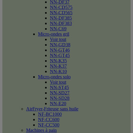
NN-DF37
NN-CD575
NN-CD565
NN-DF385
NN-DF383
NN-C69
Micro-ondes gril
Voir tout
NN-GD38
NN-GT46
NN-GT45
NN-K35
NN-K37
NN-K10
Micro-ondes solo
Voir tout
NN-ST45
NN-SD27
NN-SD28
NN-E20
AirFryer-Friteuse sans huile
NF-BC1000
NF-CC600
NF-CC500
Machines à pain