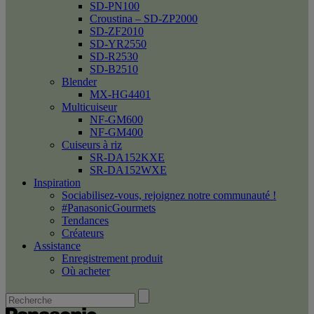
SD-PN100
Croustina – SD-ZP2000
SD-ZF2010
SD-YR2550
SD-R2530
SD-B2510
Blender
MX-HG4401
Multicuiseur
NF-GM600
NF-GM400
Cuiseurs à riz
SR-DA152KXE
SR-DA152WXE
Inspiration
Sociabilisez-vous, rejoignez notre communauté !
#PanasonicGourmets
Tendances
Créateurs
Assistance
Enregistrement produit
Où acheter