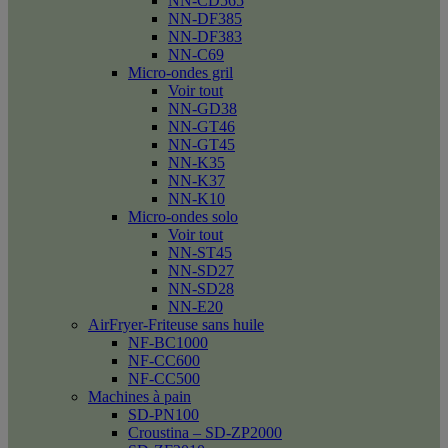
NN-CD565
NN-DF385
NN-DF383
NN-C69
Micro-ondes gril
Voir tout
NN-GD38
NN-GT46
NN-GT45
NN-K35
NN-K37
NN-K10
Micro-ondes solo
Voir tout
NN-ST45
NN-SD27
NN-SD28
NN-E20
AirFryer-Friteuse sans huile
NF-BC1000
NF-CC600
NF-CC500
Machines à pain
SD-PN100
Croustina – SD-ZP2000