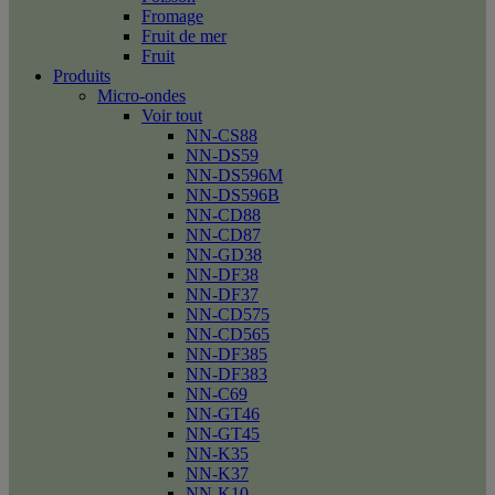
Fromage
Fruit de mer
Fruit
Produits
Micro-ondes
Voir tout
NN-CS88
NN-DS59
NN-DS596M
NN-DS596B
NN-CD88
NN-CD87
NN-GD38
NN-DF38
NN-DF37
NN-CD575
NN-CD565
NN-DF385
NN-DF383
NN-C69
NN-GT46
NN-GT45
NN-K35
NN-K37
NN-K10