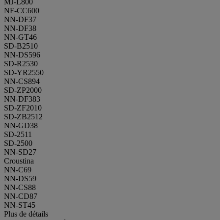
MJ-L800
NF-CC600
NN-DF37
NN-DF38
NN-GT46
SD-B2510
NN-DS596
SD-R2530
SD-YR2550
NN-CS894
SD-ZP2000
NN-DF383
SD-ZF2010
SD-ZB2512
NN-GD38
SD-2511
SD-2500
NN-SD27
Croustina
NN-C69
NN-DS59
NN-CS88
NN-CD87
NN-ST45
Plus de détails