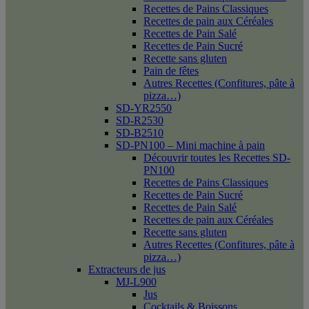
Recettes de Pains Classiques
Recettes de pain aux Céréales
Recettes de Pain Salé
Recettes de Pain Sucré
Recette sans gluten
Pain de fêtes
Autres Recettes (Confitures, pâte à
pizza…)
SD-YR2550
SD-R2530
SD-B2510
SD-PN100 – Mini machine à pain
Découvrir toutes les Recettes SD-
PN100
Recettes de Pains Classiques
Recettes de Pain Sucré
Recettes de Pain Salé
Recettes de pain aux Céréales
Recette sans gluten
Autres Recettes (Confitures, pâte à
pizza…)
Extracteurs de jus
MJ-L900
Jus
Cocktails & Boissons