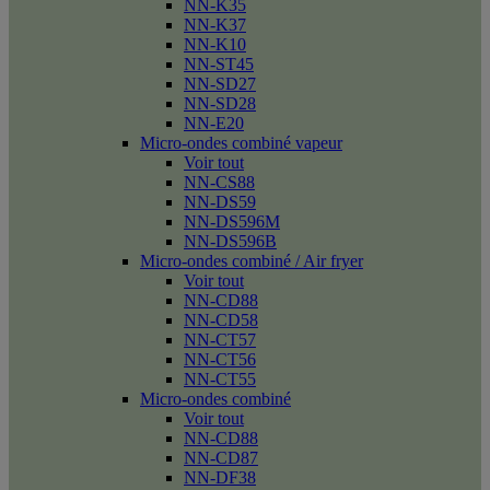
NN-K35
NN-K37
NN-K10
NN-ST45
NN-SD27
NN-SD28
NN-E20
Micro-ondes combiné vapeur
Voir tout
NN-CS88
NN-DS59
NN-DS596M
NN-DS596B
Micro-ondes combiné / Air fryer
Voir tout
NN-CD88
NN-CD58
NN-CT57
NN-CT56
NN-CT55
Micro-ondes combiné
Voir tout
NN-CD88
NN-CD87
NN-DF38