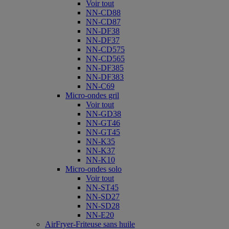
Voir tout
NN-CD88
NN-CD87
NN-DF38
NN-DF37
NN-CD575
NN-CD565
NN-DF385
NN-DF383
NN-C69
Micro-ondes gril
Voir tout
NN-GD38
NN-GT46
NN-GT45
NN-K35
NN-K37
NN-K10
Micro-ondes solo
Voir tout
NN-ST45
NN-SD27
NN-SD28
NN-E20
AirFryer-Friteuse sans huile