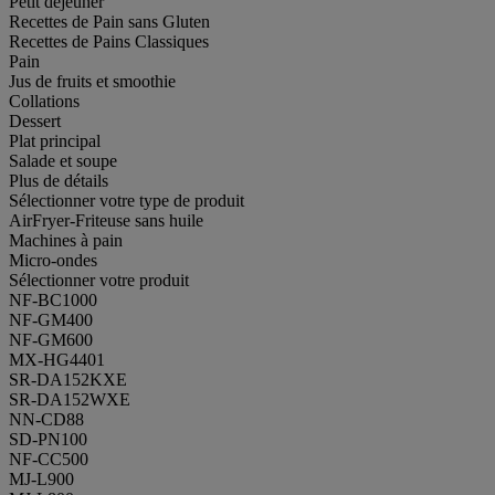
Petit déjeuner
Recettes de Pain sans Gluten
Recettes de Pains Classiques
Pain
Jus de fruits et smoothie
Collations
Dessert
Plat principal
Salade et soupe
Plus de détails
Sélectionner votre type de produit
AirFryer-Friteuse sans huile
Machines à pain
Micro-ondes
Sélectionner votre produit
NF-BC1000
NF-GM400
NF-GM600
MX-HG4401
SR-DA152KXE
SR-DA152WXE
NN-CD88
SD-PN100
NF-CC500
MJ-L900