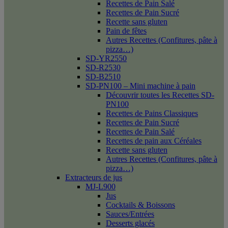
Recettes de Pain Salé
Recettes de Pain Sucré
Recette sans gluten
Pain de fêtes
Autres Recettes (Confitures, pâte à
pizza…)
SD-YR2550
SD-R2530
SD-B2510
SD-PN100 – Mini machine à pain
Découvrir toutes les Recettes SD-
PN100
Recettes de Pains Classiques
Recettes de Pain Sucré
Recettes de Pain Salé
Recettes de pain aux Céréales
Recette sans gluten
Autres Recettes (Confitures, pâte à
pizza…)
Extracteurs de jus
MJ-L900
Jus
Cocktails & Boissons
Sauces/Entrées
Desserts glacés