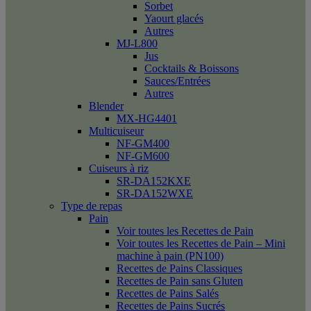
Sorbet
Yaourt glacés
Autres
MJ-L800
Jus
Cocktails & Boissons
Sauces/Entrées
Autres
Blender
MX-HG4401
Multicuiseur
NF-GM400
NF-GM600
Cuiseurs à riz
SR-DA152KXE
SR-DA152WXE
Type de repas
Pain
Voir toutes les Recettes de Pain
Voir toutes les Recettes de Pain – Mini
machine à pain (PN100)
Recettes de Pains Classiques
Recettes de Pain sans Gluten
Recettes de Pains Salés
Recettes de Pains Sucrés