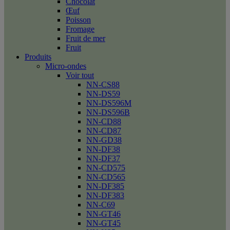
Chocolat
Œuf
Poisson
Fromage
Fruit de mer
Fruit
Produits
Micro-ondes
Voir tout
NN-CS88
NN-DS59
NN-DS596M
NN-DS596B
NN-CD88
NN-CD87
NN-GD38
NN-DF38
NN-DF37
NN-CD575
NN-CD565
NN-DF385
NN-DF383
NN-C69
NN-GT46
NN-GT45