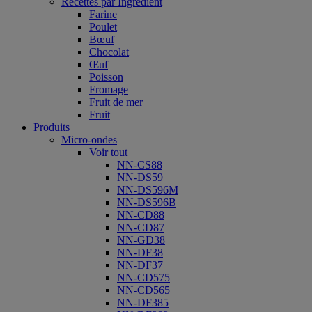
Recettes par Ingrédient
Farine
Poulet
Bœuf
Chocolat
Œuf
Poisson
Fromage
Fruit de mer
Fruit
Produits
Micro-ondes
Voir tout
NN-CS88
NN-DS59
NN-DS596M
NN-DS596B
NN-CD88
NN-CD87
NN-GD38
NN-DF38
NN-DF37
NN-CD575
NN-CD565
NN-DF385