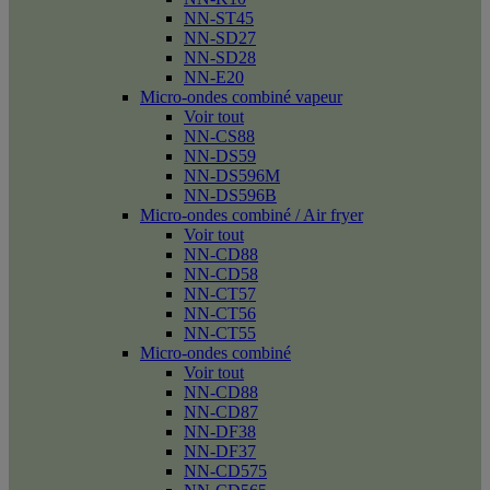
NN-ST45
NN-SD27
NN-SD28
NN-E20
Micro-ondes combiné vapeur
Voir tout
NN-CS88
NN-DS59
NN-DS596M
NN-DS596B
Micro-ondes combiné / Air fryer
Voir tout
NN-CD88
NN-CD58
NN-CT57
NN-CT56
NN-CT55
Micro-ondes combiné
Voir tout
NN-CD88
NN-CD87
NN-DF38
NN-DF37
NN-CD575