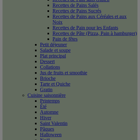
Recettes de Pains Salés
Recettes de Pains Sucrés
Recettes de Pains aux Céréales et aux
Noix
Recettes de Pain pour les Enfants
Recettes de Pâte (Pizza, Pain à hamburger)
Pain de fêtes
Petit déjeuner
Salade et soupe
Plat principal
Dessert
Collations
Jus de fruits et smoothie
Brioche
Tarte et Quiche
Gratin
Cuisine saisonnière
Printemps
Été
Automne
Hiver
Saint Valentin
Pâques
Halloween