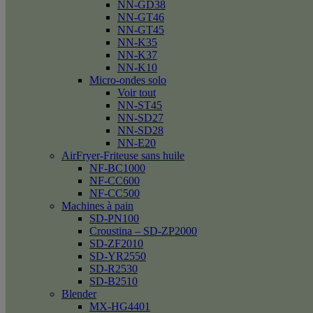
NN-GD38
NN-GT46
NN-GT45
NN-K35
NN-K37
NN-K10
Micro-ondes solo
Voir tout
NN-ST45
NN-SD27
NN-SD28
NN-E20
AirFryer-Friteuse sans huile
NF-BC1000
NF-CC600
NF-CC500
Machines à pain
SD-PN100
Croustina – SD-ZP2000
SD-ZF2010
SD-YR2550
SD-R2530
SD-B2510
Blender
MX-HG4401