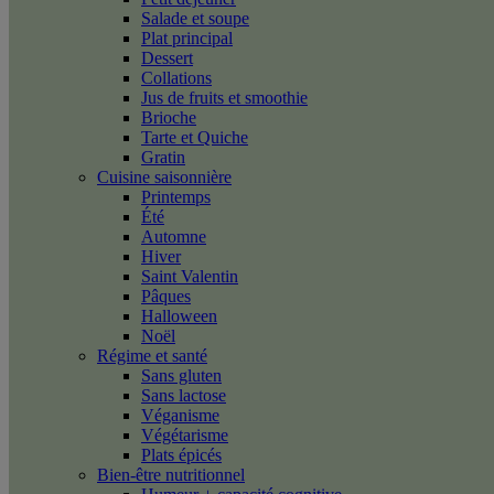
Salade et soupe
Plat principal
Dessert
Collations
Jus de fruits et smoothie
Brioche
Tarte et Quiche
Gratin
Cuisine saisonnière
Printemps
Été
Automne
Hiver
Saint Valentin
Pâques
Halloween
Noël
Régime et santé
Sans gluten
Sans lactose
Véganisme
Végétarisme
Plats épicés
Bien-être nutritionnel