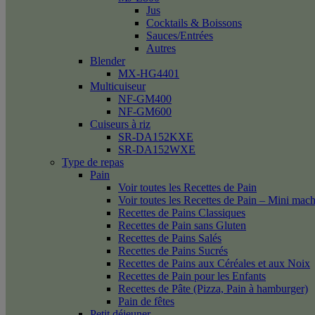
Jus
Cocktails & Boissons
Sauces/Entrées
Autres
Blender
MX-HG4401
Multicuiseur
NF-GM400
NF-GM600
Cuiseurs à riz
SR-DA152KXE
SR-DA152WXE
Type de repas
Pain
Voir toutes les Recettes de Pain
Voir toutes les Recettes de Pain – Mini mac
Recettes de Pains Classiques
Recettes de Pain sans Gluten
Recettes de Pains Salés
Recettes de Pains Sucrés
Recettes de Pains aux Céréales et aux Noix
Recettes de Pain pour les Enfants
Recettes de Pâte (Pizza, Pain à hamburger)
Pain de fêtes
Petit déjeuner