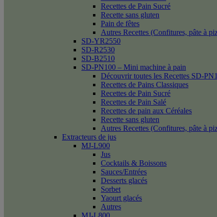
Recettes de Pain Sucré
Recette sans gluten
Pain de fêtes
Autres Recettes (Confitures, pâte à p
SD-YR2550
SD-R2530
SD-B2510
SD-PN100 – Mini machine à pain
Découvrir toutes les Recettes SD-PN
Recettes de Pains Classiques
Recettes de Pain Sucré
Recettes de Pain Salé
Recettes de pain aux Céréales
Recette sans gluten
Autres Recettes (Confitures, pâte à p
Extracteurs de jus
MJ-L900
Jus
Cocktails & Boissons
Sauces/Entrées
Desserts glacés
Sorbet
Yaourt glacés
Autres
MJ-L800