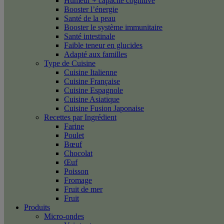
Humeur + capacité cognitive
Booster l’énergie
Santé de la peau
Booster le système immunitaire
Santé intestinale
Faible teneur en glucides
Adapté aux familles
Type de Cuisine
Cuisine Italienne
Cuisine Française
Cuisine Espagnole
Cuisine Asiatique
Cuisine Fusion Japonaise
Recettes par Ingrédient
Farine
Poulet
Bœuf
Chocolat
Œuf
Poisson
Fromage
Fruit de mer
Fruit
Produits
Micro-ondes