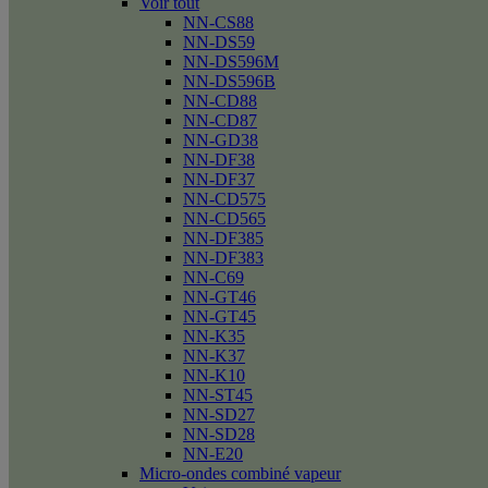
Voir tout
NN-CS88
NN-DS59
NN-DS596M
NN-DS596B
NN-CD88
NN-CD87
NN-GD38
NN-DF38
NN-DF37
NN-CD575
NN-CD565
NN-DF385
NN-DF383
NN-C69
NN-GT46
NN-GT45
NN-K35
NN-K37
NN-K10
NN-ST45
NN-SD27
NN-SD28
NN-E20
Micro-ondes combiné vapeur