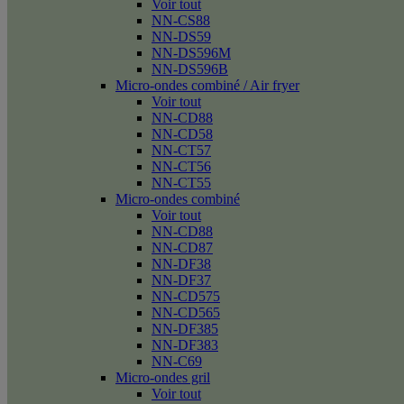
Voir tout
NN-CS88
NN-DS59
NN-DS596M
NN-DS596B
Micro-ondes combiné / Air fryer
Voir tout
NN-CD88
NN-CD58
NN-CT57
NN-CT56
NN-CT55
Micro-ondes combiné
Voir tout
NN-CD88
NN-CD87
NN-DF38
NN-DF37
NN-CD575
NN-CD565
NN-DF385
NN-DF383
NN-C69
Micro-ondes gril
Voir tout