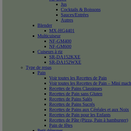
Jus
Cocktails & Boissons
Sauces/Entrées
Autres
Blender
MX-HG4401
Multicuiseur
NF-GM400
NF-GM600
Cuiseurs à riz
SR-DA152KXE
SR-DA152WXE
Type de repas
Pain
Voir toutes les Recettes de Pain
Voir toutes les Recettes de Pain – Mini mac
Recettes de Pains Classiques
Recettes de Pain sans Gluten
Recettes de Pains Salés
Recettes de Pains Sucrés
Recettes de Pains aux Céréales et aux Noix
Recettes de Pain pour les Enfants
Recettes de Pâte (Pizza, Pain à hamburger)
Pain de fêtes
Petit déjeuner