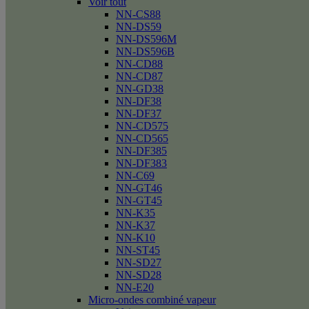
Voir tout
NN-CS88
NN-DS59
NN-DS596M
NN-DS596B
NN-CD88
NN-CD87
NN-GD38
NN-DF38
NN-DF37
NN-CD575
NN-CD565
NN-DF385
NN-DF383
NN-C69
NN-GT46
NN-GT45
NN-K35
NN-K37
NN-K10
NN-ST45
NN-SD27
NN-SD28
NN-E20
Micro-ondes combiné vapeur