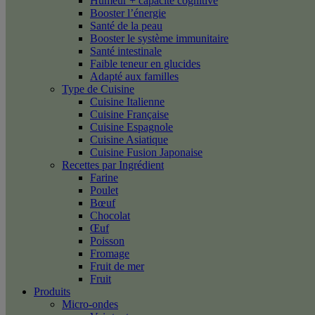
Humeur + capacité cognitive
Booster l’énergie
Santé de la peau
Booster le système immunitaire
Santé intestinale
Faible teneur en glucides
Adapté aux familles
Type de Cuisine
Cuisine Italienne
Cuisine Française
Cuisine Espagnole
Cuisine Asiatique
Cuisine Fusion Japonaise
Recettes par Ingrédient
Farine
Poulet
Bœuf
Chocolat
Œuf
Poisson
Fromage
Fruit de mer
Fruit
Produits
Micro-ondes