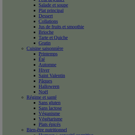
Salade et soupe
Plat principal
Dessert
Collations
Jus de fruits et smoothie
Brioche
Tarte et Quiche
Gratin
Cuisine saisonnière
Printemps
Été
Automne
Hiver
Saint Valentin
Pâques
Halloween
Noël
Régime et santé
Sans gluten
Sans lactose
Véganisme
Végétarisme
Plats épicés
Bien-être nutritionnel