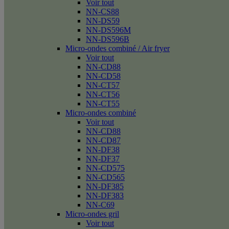
Voir tout
NN-CS88
NN-DS59
NN-DS596M
NN-DS596B
Micro-ondes combiné / Air fryer
Voir tout
NN-CD88
NN-CD58
NN-CT57
NN-CT56
NN-CT55
Micro-ondes combiné
Voir tout
NN-CD88
NN-CD87
NN-DF38
NN-DF37
NN-CD575
NN-CD565
NN-DF385
NN-DF383
NN-C69
Micro-ondes gril
Voir tout