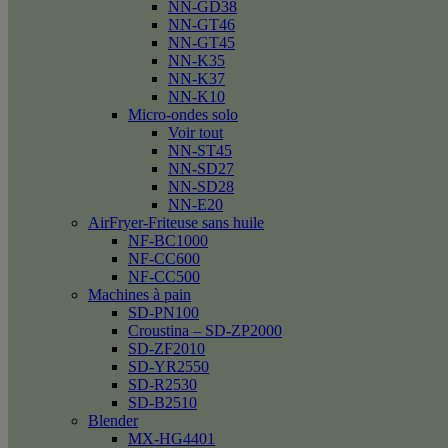
NN-GD38
NN-GT46
NN-GT45
NN-K35
NN-K37
NN-K10
Micro-ondes solo
Voir tout
NN-ST45
NN-SD27
NN-SD28
NN-E20
AirFryer-Friteuse sans huile
NF-BC1000
NF-CC600
NF-CC500
Machines à pain
SD-PN100
Croustina – SD-ZP2000
SD-ZF2010
SD-YR2550
SD-R2530
SD-B2510
Blender
MX-HG4401