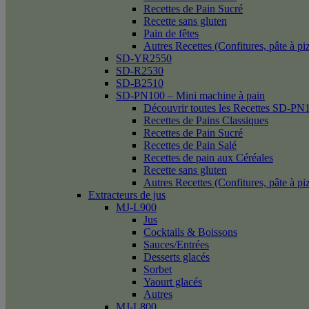
Recettes de Pain Sucré
Recette sans gluten
Pain de fêtes
Autres Recettes (Confitures, pâte à p
SD-YR2550
SD-R2530
SD-B2510
SD-PN100 – Mini machine à pain
Découvrir toutes les Recettes SD-PN
Recettes de Pains Classiques
Recettes de Pain Sucré
Recettes de Pain Salé
Recettes de pain aux Céréales
Recette sans gluten
Autres Recettes (Confitures, pâte à p
Extracteurs de jus
MJ-L900
Jus
Cocktails & Boissons
Sauces/Entrées
Desserts glacés
Sorbet
Yaourt glacés
Autres
MJ-L800