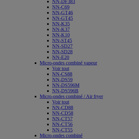
NN-DF383
NN-C69
NN-GT46
NN-GT45
NN-K35
NN-K37
NN-K10
NN-ST45
NN-SD27
NN-SD28
NN-E20
Micro-ondes combiné vapeur
Voir tout
NN-CS88
NN-DS59
NN-DS596M
NN-DS596B
Micro-ondes combiné / Air fryer
Voir tout
NN-CD88
NN-CD58
NN-CT57
NN-CT56
NN-CT55
Micro-ondes combiné