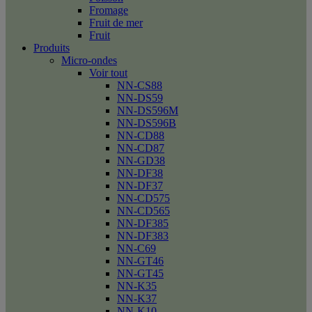
Fromage
Fruit de mer
Fruit
Produits
Micro-ondes
Voir tout
NN-CS88
NN-DS59
NN-DS596M
NN-DS596B
NN-CD88
NN-CD87
NN-GD38
NN-DF38
NN-DF37
NN-CD575
NN-CD565
NN-DF385
NN-DF383
NN-C69
NN-GT46
NN-GT45
NN-K35
NN-K37
NN-K10