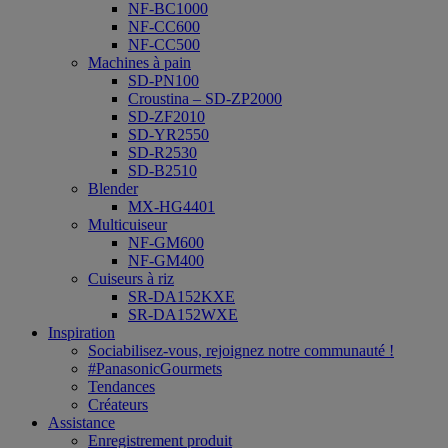
NF-BC1000
NF-CC600
NF-CC500
Machines à pain
SD-PN100
Croustina – SD-ZP2000
SD-ZF2010
SD-YR2550
SD-R2530
SD-B2510
Blender
MX-HG4401
Multicuiseur
NF-GM600
NF-GM400
Cuiseurs à riz
SR-DA152KXE
SR-DA152WXE
Inspiration
Sociabilisez-vous, rejoignez notre communauté !
#PanasonicGourmets
Tendances
Créateurs
Assistance
Enregistrement produit