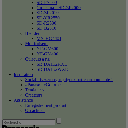
SD-PN100
Croustina – SD-ZP2000
SD-ZF2010
SD-YR2550
SD-R2530
SD-B2510
Blender
MX-HG4401
Multicuiseur
NF-GM600
NF-GM400
Cuiseurs à riz
SR-DA152KXE
SR-DA152WXE
Inspiration
Sociabilisez-vous, rejoignez notre communauté !
#PanasonicGourmets
Tendances
Créateurs
Assistance
Enregistrement produit
Où acheter