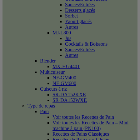
Sauces/Entrées
Desserts glacés
Sorbet
Yaourt glacés
Autres
MJ-L800
Jus
Cocktails & Boissons
Sauces/Entrées
Autres
Blender
MX-HG4401
Multicuiseur
NF-GM400
NF-GM600
Cuiseurs à riz
SR-DA152KXE
SR-DA152WXE
Type de repas
Pain
Voir toutes les Recettes de Pain
Voir toutes les Recettes de Pain – Mini
machine à pain (PN100)
Recettes de Pains Classiques
Recettes de Pain sans Gluten