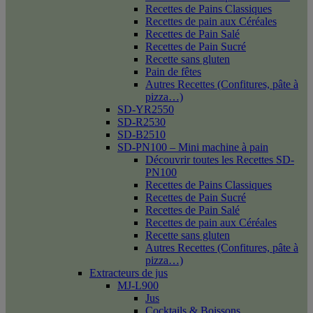
Recettes de Pains Classiques
Recettes de pain aux Céréales
Recettes de Pain Salé
Recettes de Pain Sucré
Recette sans gluten
Pain de fêtes
Autres Recettes (Confitures, pâte à
pizza…)
SD-YR2550
SD-R2530
SD-B2510
SD-PN100 – Mini machine à pain
Découvrir toutes les Recettes SD-
PN100
Recettes de Pains Classiques
Recettes de Pain Sucré
Recettes de Pain Salé
Recettes de pain aux Céréales
Recette sans gluten
Autres Recettes (Confitures, pâte à
pizza…)
Extracteurs de jus
MJ-L900
Jus
Cocktails & Boissons