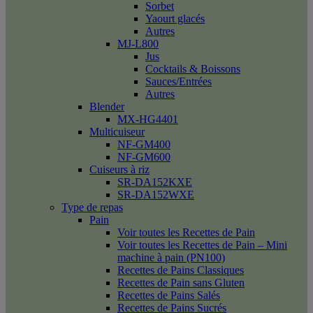
Sorbet
Yaourt glacés
Autres
MJ-L800
Jus
Cocktails & Boissons
Sauces/Entrées
Autres
Blender
MX-HG4401
Multicuiseur
NF-GM400
NF-GM600
Cuiseurs à riz
SR-DA152KXE
SR-DA152WXE
Type de repas
Pain
Voir toutes les Recettes de Pain
Voir toutes les Recettes de Pain – Mini
machine à pain (PN100)
Recettes de Pains Classiques
Recettes de Pain sans Gluten
Recettes de Pains Salés
Recettes de Pains Sucrés