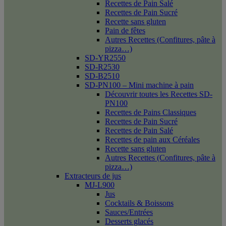
Recettes de Pain Salé
Recettes de Pain Sucré
Recette sans gluten
Pain de fêtes
Autres Recettes (Confitures, pâte à
pizza…)
SD-YR2550
SD-R2530
SD-B2510
SD-PN100 – Mini machine à pain
Découvrir toutes les Recettes SD-
PN100
Recettes de Pains Classiques
Recettes de Pain Sucré
Recettes de Pain Salé
Recettes de pain aux Céréales
Recette sans gluten
Autres Recettes (Confitures, pâte à
pizza…)
Extracteurs de jus
MJ-L900
Jus
Cocktails & Boissons
Sauces/Entrées
Desserts glacés