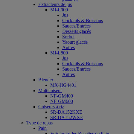
Extracteurs de jus
MJ-L900
Jus
Cocktails & Boissons
Sauces/Entrées
Desserts glacés
Sorbet
Yaourt glacés
Autres
MJ-L800
Jus
Cocktails & Boissons
Sauces/Entrées
Autres
Blender
MX-HG4401
Multicuiseur
NF-GM400
NF-GM600
Cuiseurs à riz
SR-DA152KXE
SR-DA152WXE
Type de repas
Pain
Voir toutes les Recettes de Pain