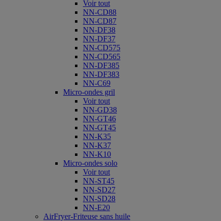
Voir tout
NN-CD88
NN-CD87
NN-DF38
NN-DF37
NN-CD575
NN-CD565
NN-DF385
NN-DF383
NN-C69
Micro-ondes gril
Voir tout
NN-GD38
NN-GT46
NN-GT45
NN-K35
NN-K37
NN-K10
Micro-ondes solo
Voir tout
NN-ST45
NN-SD27
NN-SD28
NN-E20
AirFryer-Friteuse sans huile