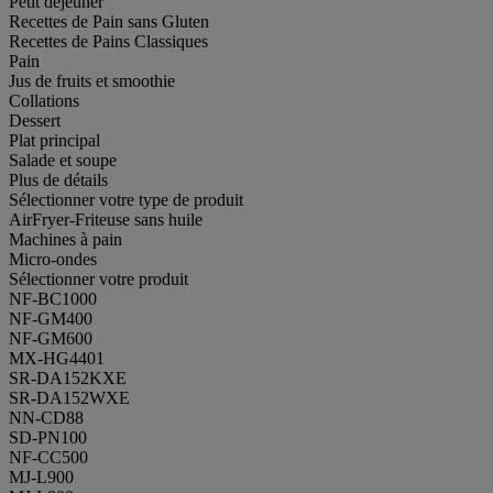
Petit déjeuner
Recettes de Pain sans Gluten
Recettes de Pains Classiques
Pain
Jus de fruits et smoothie
Collations
Dessert
Plat principal
Salade et soupe
Plus de détails
Sélectionner votre type de produit
AirFryer-Friteuse sans huile
Machines à pain
Micro-ondes
Sélectionner votre produit
NF-BC1000
NF-GM400
NF-GM600
MX-HG4401
SR-DA152KXE
SR-DA152WXE
NN-CD88
SD-PN100
NF-CC500
MJ-L900