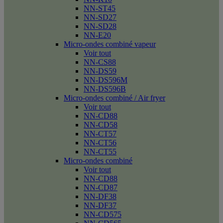
NN-ST45
NN-SD27
NN-SD28
NN-E20
Micro-ondes combiné vapeur
Voir tout
NN-CS88
NN-DS59
NN-DS596M
NN-DS596B
Micro-ondes combiné / Air fryer
Voir tout
NN-CD88
NN-CD58
NN-CT57
NN-CT56
NN-CT55
Micro-ondes combiné
Voir tout
NN-CD88
NN-CD87
NN-DF38
NN-DF37
NN-CD575