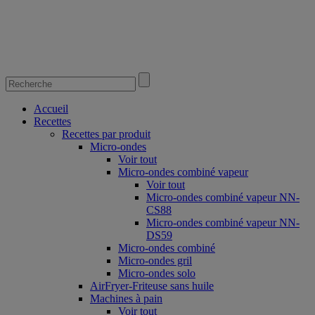
Accueil
Recettes
Recettes par produit
Micro-ondes
Voir tout
Micro-ondes combiné vapeur
Voir tout
Micro-ondes combiné vapeur NN-
CS88
Micro-ondes combiné vapeur NN-
DS59
Micro-ondes combiné
Micro-ondes gril
Micro-ondes solo
AirFryer-Friteuse sans huile
Machines à pain
Voir tout