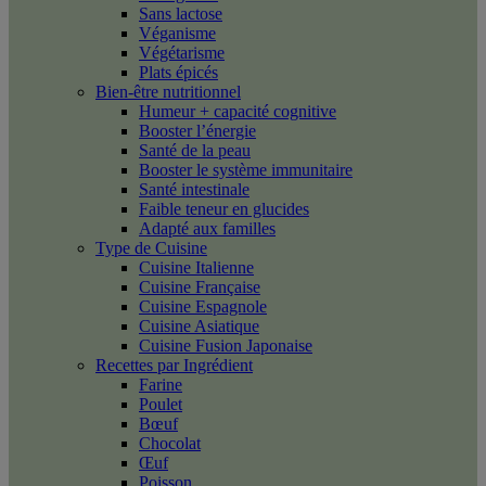
Sans lactose
Véganisme
Végétarisme
Plats épicés
Bien-être nutritionnel
Humeur + capacité cognitive
Booster l’énergie
Santé de la peau
Booster le système immunitaire
Santé intestinale
Faible teneur en glucides
Adapté aux familles
Type de Cuisine
Cuisine Italienne
Cuisine Française
Cuisine Espagnole
Cuisine Asiatique
Cuisine Fusion Japonaise
Recettes par Ingrédient
Farine
Poulet
Bœuf
Chocolat
Œuf
Poisson