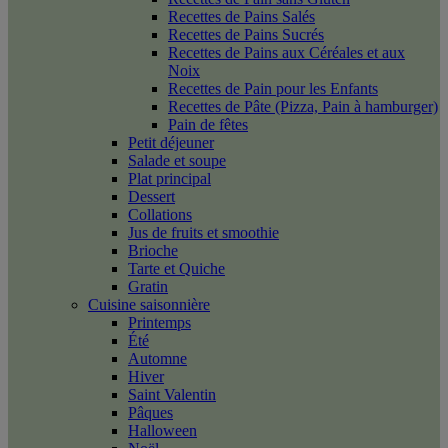
Recettes de Pains Salés
Recettes de Pains Sucrés
Recettes de Pains aux Céréales et aux
Noix
Recettes de Pain pour les Enfants
Recettes de Pâte (Pizza, Pain à hamburger)
Pain de fêtes
Petit déjeuner
Salade et soupe
Plat principal
Dessert
Collations
Jus de fruits et smoothie
Brioche
Tarte et Quiche
Gratin
Cuisine saisonnière
Printemps
Été
Automne
Hiver
Saint Valentin
Pâques
Halloween