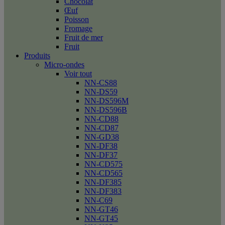
Chocolat
Œuf
Poisson
Fromage
Fruit de mer
Fruit
Produits
Micro-ondes
Voir tout
NN-CS88
NN-DS59
NN-DS596M
NN-DS596B
NN-CD88
NN-CD87
NN-GD38
NN-DF38
NN-DF37
NN-CD575
NN-CD565
NN-DF385
NN-DF383
NN-C69
NN-GT46
NN-GT45