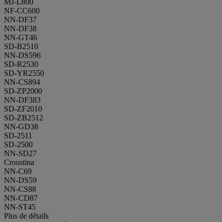
MJ-L800
NF-CC600
NN-DF37
NN-DF38
NN-GT46
SD-B2510
NN-DS596
SD-R2530
SD-YR2550
NN-CS894
SD-ZP2000
NN-DF383
SD-ZF2010
SD-ZB2512
NN-GD38
SD-2511
SD-2500
NN-SD27
Croustina
NN-C69
NN-DS59
NN-CS88
NN-CD87
NN-ST45
Plus de détails