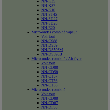
NN-K35
NN-K37
NN-K10
NN-ST45
NN-SD27
NN-SD28
NN-E20
Micro-ondes combiné vapeur
Voir tout
NN-CS88
NN-DS59
NN-DS596M
NN-DS596B
Micro-ondes combiné / Air fryer
Voir tout
NN-CD88
NN-CD58
NN-CT57
NN-CT56
NN-CT55
Micro-ondes combiné
Voir tout
NN-CD88
NN-CD87
NN-DF38