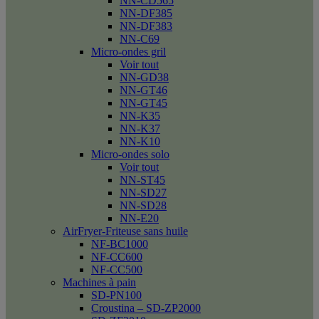
NN-CD565
NN-DF385
NN-DF383
NN-C69
Micro-ondes gril
Voir tout
NN-GD38
NN-GT46
NN-GT45
NN-K35
NN-K37
NN-K10
Micro-ondes solo
Voir tout
NN-ST45
NN-SD27
NN-SD28
NN-E20
AirFryer-Friteuse sans huile
NF-BC1000
NF-CC600
NF-CC500
Machines à pain
SD-PN100
Croustina – SD-ZP2000