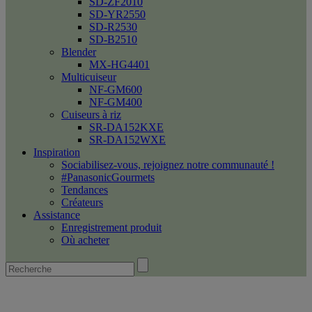
SD-ZF2010
SD-YR2550
SD-R2530
SD-B2510
Blender
MX-HG4401
Multicuiseur
NF-GM600
NF-GM400
Cuiseurs à riz
SR-DA152KXE
SR-DA152WXE
Inspiration
Sociabilisez-vous, rejoignez notre communauté !
#PanasonicGourmets
Tendances
Créateurs
Assistance
Enregistrement produit
Où acheter