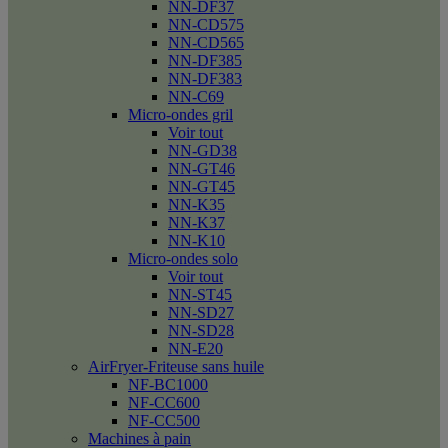
NN-DF37
NN-CD575
NN-CD565
NN-DF385
NN-DF383
NN-C69
Micro-ondes gril
Voir tout
NN-GD38
NN-GT46
NN-GT45
NN-K35
NN-K37
NN-K10
Micro-ondes solo
Voir tout
NN-ST45
NN-SD27
NN-SD28
NN-E20
AirFryer-Friteuse sans huile
NF-BC1000
NF-CC600
NF-CC500
Machines à pain