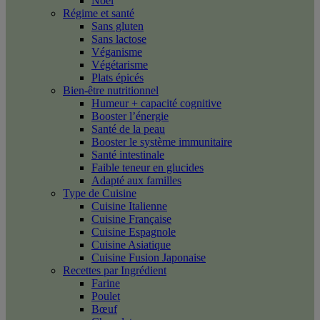
Noël
Régime et santé
Sans gluten
Sans lactose
Véganisme
Végétarisme
Plats épicés
Bien-être nutritionnel
Humeur + capacité cognitive
Booster l’énergie
Santé de la peau
Booster le système immunitaire
Santé intestinale
Faible teneur en glucides
Adapté aux familles
Type de Cuisine
Cuisine Italienne
Cuisine Française
Cuisine Espagnole
Cuisine Asiatique
Cuisine Fusion Japonaise
Recettes par Ingrédient
Farine
Poulet
Bœuf