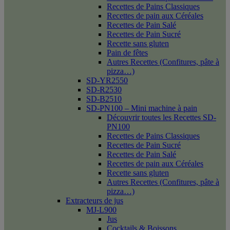
Recettes de Pains Classiques
Recettes de pain aux Céréales
Recettes de Pain Salé
Recettes de Pain Sucré
Recette sans gluten
Pain de fêtes
Autres Recettes (Confitures, pâte à
pizza…)
SD-YR2550
SD-R2530
SD-B2510
SD-PN100 – Mini machine à pain
Découvrir toutes les Recettes SD-
PN100
Recettes de Pains Classiques
Recettes de Pain Sucré
Recettes de Pain Salé
Recettes de pain aux Céréales
Recette sans gluten
Autres Recettes (Confitures, pâte à
pizza…)
Extracteurs de jus
MJ-L900
Jus
Cocktails & Boissons