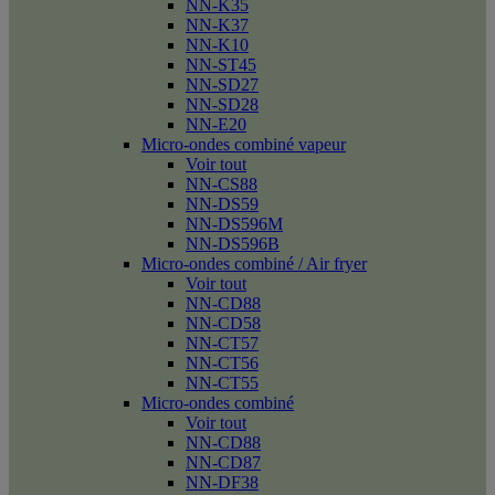
NN-K35
NN-K37
NN-K10
NN-ST45
NN-SD27
NN-SD28
NN-E20
Micro-ondes combiné vapeur
Voir tout
NN-CS88
NN-DS59
NN-DS596M
NN-DS596B
Micro-ondes combiné / Air fryer
Voir tout
NN-CD88
NN-CD58
NN-CT57
NN-CT56
NN-CT55
Micro-ondes combiné
Voir tout
NN-CD88
NN-CD87
NN-DF38