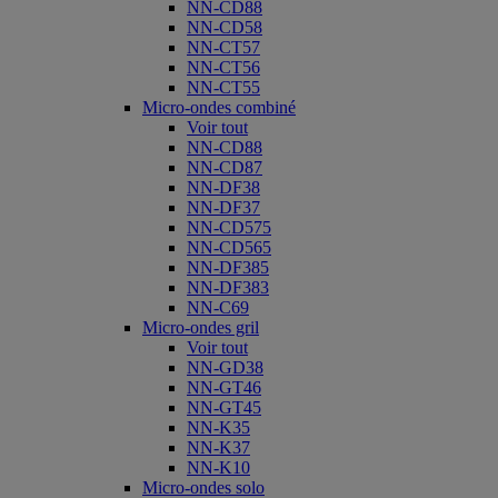
NN-CD88
NN-CD58
NN-CT57
NN-CT56
NN-CT55
Micro-ondes combiné
Voir tout
NN-CD88
NN-CD87
NN-DF38
NN-DF37
NN-CD575
NN-CD565
NN-DF385
NN-DF383
NN-C69
Micro-ondes gril
Voir tout
NN-GD38
NN-GT46
NN-GT45
NN-K35
NN-K37
NN-K10
Micro-ondes solo