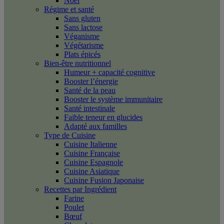
Noël
Régime et santé
Sans gluten
Sans lactose
Véganisme
Végétarisme
Plats épicés
Bien-être nutritionnel
Humeur + capacité cognitive
Booster l’énergie
Santé de la peau
Booster le système immunitaire
Santé intestinale
Faible teneur en glucides
Adapté aux familles
Type de Cuisine
Cuisine Italienne
Cuisine Française
Cuisine Espagnole
Cuisine Asiatique
Cuisine Fusion Japonaise
Recettes par Ingrédient
Farine
Poulet
Bœuf