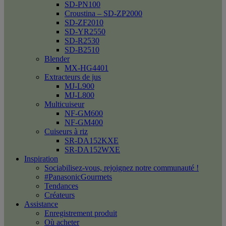
SD-PN100
Croustina – SD-ZP2000
SD-ZF2010
SD-YR2550
SD-R2530
SD-B2510
Blender
MX-HG4401
Extracteurs de jus
MJ-L900
MJ-L800
Multicuiseur
NF-GM600
NF-GM400
Cuiseurs à riz
SR-DA152KXE
SR-DA152WXE
Inspiration
Sociabilisez-vous, rejoignez notre communauté !
#PanasonicGourmets
Tendances
Créateurs
Assistance
Enregistrement produit
Où acheter