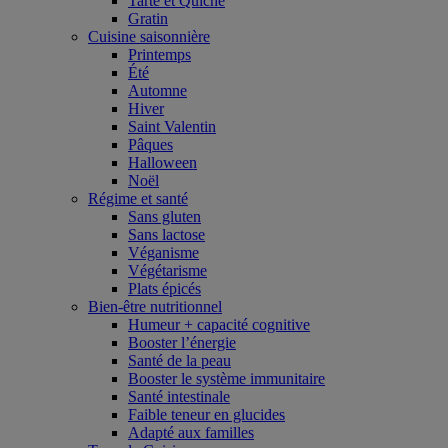
Tarte et Quiche
Gratin
Cuisine saisonnière
Printemps
Été
Automne
Hiver
Saint Valentin
Pâques
Halloween
Noël
Régime et santé
Sans gluten
Sans lactose
Véganisme
Végétarisme
Plats épicés
Bien-être nutritionnel
Humeur + capacité cognitive
Booster l’énergie
Santé de la peau
Booster le système immunitaire
Santé intestinale
Faible teneur en glucides
Adapté aux familles