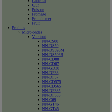
Chocolat
Œuf
Poisson
Fromage
Fruit de mer
Fruit
Produits
Micro-ondes
Voir tout
NN-CS88
NN-DS59
NN-DS596M
NN-DS596B
NN-CD88
NN-CD87
NN-GD38
NN-DF38
NN-DF37
NN-CD575
NN-CD565
NN-DF385
NN-DF383
NN-C69
NN-GT46
NN-GT45