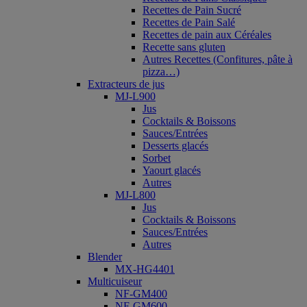
Recettes de Pain Sucré
Recettes de Pain Salé
Recettes de pain aux Céréales
Recette sans gluten
Autres Recettes (Confitures, pâte à
pizza…)
Extracteurs de jus
MJ-L900
Jus
Cocktails & Boissons
Sauces/Entrées
Desserts glacés
Sorbet
Yaourt glacés
Autres
MJ-L800
Jus
Cocktails & Boissons
Sauces/Entrées
Autres
Blender
MX-HG4401
Multicuiseur
NF-GM400
NF-GM600