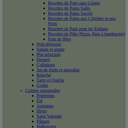
Recettes de Pain sans Gluten
Recettes de Pains Salés
Recettes de Pains Sucrés
Recettes de Pains aux Céréales et aux
Noix
Recettes de Pain pour les Enfants
Recettes de Pâte (Pizza, Pain à hamburger)
Pain de fêtes
Petit déjeuner
Salade et soupe
Plat principal
Dessert
Collations
Jus de fruits et smoothie
Brioche
Tarte et Quiche
Gratin
Cuisine saisonnière
Printemps
Été
Automne
Hiver
Saint Valentin
Pâques
Halloween