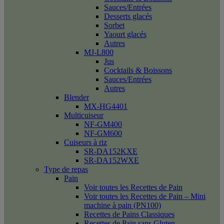
Sauces/Entrées
Desserts glacés
Sorbet
Yaourt glacés
Autres
MJ-L800
Jus
Cocktails & Boissons
Sauces/Entrées
Autres
Blender
MX-HG4401
Multicuiseur
NF-GM400
NF-GM600
Cuiseurs à riz
SR-DA152KXE
SR-DA152WXE
Type de repas
Pain
Voir toutes les Recettes de Pain
Voir toutes les Recettes de Pain – Mini
machine à pain (PN100)
Recettes de Pains Classiques
Recettes de Pain sans Gluten