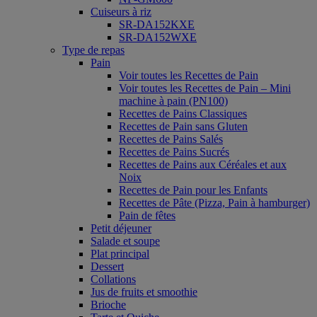
Cuiseurs à riz
SR-DA152KXE
SR-DA152WXE
Type de repas
Pain
Voir toutes les Recettes de Pain
Voir toutes les Recettes de Pain – Mini
machine à pain (PN100)
Recettes de Pains Classiques
Recettes de Pain sans Gluten
Recettes de Pains Salés
Recettes de Pains Sucrés
Recettes de Pains aux Céréales et aux
Noix
Recettes de Pain pour les Enfants
Recettes de Pâte (Pizza, Pain à hamburger)
Pain de fêtes
Petit déjeuner
Salade et soupe
Plat principal
Dessert
Collations
Jus de fruits et smoothie
Brioche