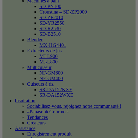
Machines à pain
SD-PN100
Croustina – SD-ZP2000
SD-ZF2010
SD-YR2550
SD-R2530
SD-B2510
Blender
MX-HG4401
Extracteurs de jus
MJ-L900
MJ-L800
Multicuiseur
NF-GM600
NF-GM400
Cuiseurs à riz
SR-DA152KXE
SR-DA152WXE
Inspiration
Sociabilisez-vous, rejoignez notre communauté !
#PanasonicGourmets
Tendances
Créateurs
Assistance
Enregistrement produit