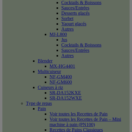
Cocktails & Boissons
Sauces/Entrées
Desserts glacés
Sorbet
Yaourt glacés
Autres
MJ-L800
Jus
Cocktails & Boissons
Sauces/Entrées
Autres
Blender
MX-HG4401
Multicuiseur
NF-GM400
NF-GM600
Cuiseurs à riz
SR-DA152KXE
SR-DA152WXE
Type de repas
Pain
Voir toutes les Recettes de Pain
Voir toutes les Recettes de Pain – Mini
machine à pain (PN100)
Recettes de Pains Classiques