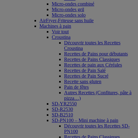
Micro-ondes combiné
Micro-ondes gril
Micro-ondes solo
AirFryer-Friteuse sans huile
Machines à pain
Voir tout
Croustina
Découvrir toutes les Recettes
Croustina
Recettes de Pains pour débutants
Recettes de Pains Classiques
Recettes de pain aux Céréales
Recettes de Pain Salé
Recettes de Pain Sucré
Recette sans gluten
Pain de fêtes
Autres Recettes (Confitures, pâte à
pizza…)
SD-YR2550
SD-R2530
SD-B2510
SD-PN100 – Mini machine à pain
Découvrir toutes les Recettes SD-
PN100
Recettes de Pains Classiques