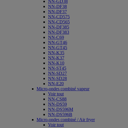
NN-GD38
NN-DF38
NN-DF37
NN-CD575
NN-CD565
NN-DF385
NN-DF383
NN-C69
NN-GT46
NN-GT45
NN-K35
NN-K37
NN-K10
NN-ST45
NN-SD27
NN-SD28
NN-E20
Micro-ondes combiné vapeur
Voir tout
NN-CS88
NN-DS59
NN-DS596M
NN-DS596B
Micro-ondes combiné / Air fryer
Voir tout