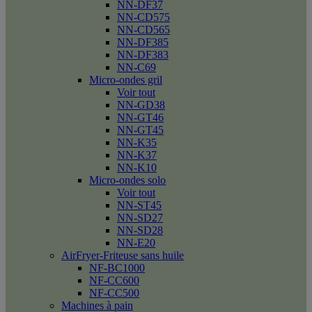
NN-DF37
NN-CD575
NN-CD565
NN-DF385
NN-DF383
NN-C69
Micro-ondes gril
Voir tout
NN-GD38
NN-GT46
NN-GT45
NN-K35
NN-K37
NN-K10
Micro-ondes solo
Voir tout
NN-ST45
NN-SD27
NN-SD28
NN-E20
AirFryer-Friteuse sans huile
NF-BC1000
NF-CC600
NF-CC500
Machines à pain