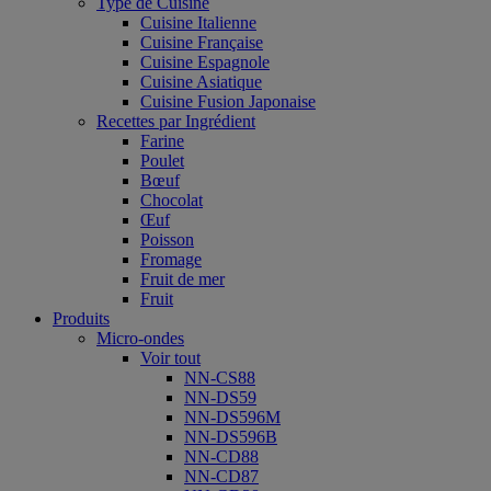
Type de Cuisine
Cuisine Italienne
Cuisine Française
Cuisine Espagnole
Cuisine Asiatique
Cuisine Fusion Japonaise
Recettes par Ingrédient
Farine
Poulet
Bœuf
Chocolat
Œuf
Poisson
Fromage
Fruit de mer
Fruit
Produits
Micro-ondes
Voir tout
NN-CS88
NN-DS59
NN-DS596M
NN-DS596B
NN-CD88
NN-CD87