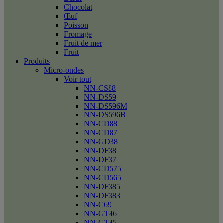
Chocolat
Œuf
Poisson
Fromage
Fruit de mer
Fruit
Produits
Micro-ondes
Voir tout
NN-CS88
NN-DS59
NN-DS596M
NN-DS596B
NN-CD88
NN-CD87
NN-GD38
NN-DF38
NN-DF37
NN-CD575
NN-CD565
NN-DF385
NN-DF383
NN-C69
NN-GT46
NN-GT45