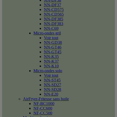
NN-DF38
NN-DF37
NN-CD575
NN-CD565
NN-DF385
NN-DF383
NN-C69
Micro-ondes gril
Voir tout
NN-GD38
NN-GT46
NN-GT45
NN-K35
NN-K37
NN-K10
Micro-ondes solo
Voir tout
NN-ST45
NN-SD27
NN-SD28
NN-E20
AirFryer-Friteuse sans huile
NF-BC1000
NF-CC600
NF-CC500