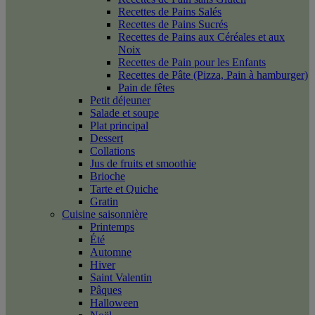
Recettes de Pains Salés
Recettes de Pains Sucrés
Recettes de Pains aux Céréales et aux
Noix
Recettes de Pain pour les Enfants
Recettes de Pâte (Pizza, Pain à hamburger)
Pain de fêtes
Petit déjeuner
Salade et soupe
Plat principal
Dessert
Collations
Jus de fruits et smoothie
Brioche
Tarte et Quiche
Gratin
Cuisine saisonnière
Printemps
Été
Automne
Hiver
Saint Valentin
Pâques
Halloween