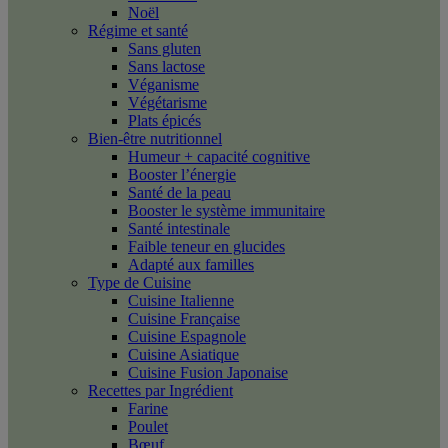
Noël
Régime et santé
Sans gluten
Sans lactose
Véganisme
Végétarisme
Plats épicés
Bien-être nutritionnel
Humeur + capacité cognitive
Booster l’énergie
Santé de la peau
Booster le système immunitaire
Santé intestinale
Faible teneur en glucides
Adapté aux familles
Type de Cuisine
Cuisine Italienne
Cuisine Française
Cuisine Espagnole
Cuisine Asiatique
Cuisine Fusion Japonaise
Recettes par Ingrédient
Farine
Poulet
Bœuf