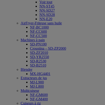
Voir tout
NN-ST45
NN-SD27
NN-SD28
NN-E20
AirFryer-Friteuse sans huile
NF-BC1000
NF-CC600
NF-CC500
Machines à pain
SD-PN100
Croustina – SD-ZP2000
SD-ZF2010
SD-YR2550
SD-R2530
SD-B2510
Blender
MX-HG4401
Extracteurs de jus
MJ-L900
MJ-L800
Multicuiseur
NF-GM600
NF-GM400
Cuiseurs à riz