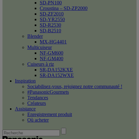
SD-PN100
Croustina – SD-ZP2000
SD-ZF2010
SD-YR2550
SD-R2530
SD-B2510
Blender
MX-HG4401
Multicuiseur
NF-GM600
NF-GM400
Cuiseurs à riz
SR-DA152KXE
SR-DA152WXE
Inspiration
Sociabilisez-vous, rejoignez notre communauté !
#PanasonicGourmets
Tendances
Créateurs
Assistance
Enregistrement produit
Où acheter