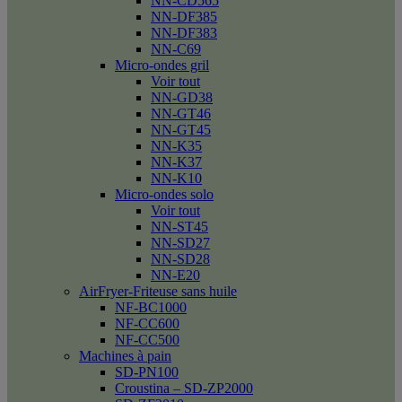
NN-CD565
NN-DF385
NN-DF383
NN-C69
Micro-ondes gril
Voir tout
NN-GD38
NN-GT46
NN-GT45
NN-K35
NN-K37
NN-K10
Micro-ondes solo
Voir tout
NN-ST45
NN-SD27
NN-SD28
NN-E20
AirFryer-Friteuse sans huile
NF-BC1000
NF-CC600
NF-CC500
Machines à pain
SD-PN100
Croustina – SD-ZP2000