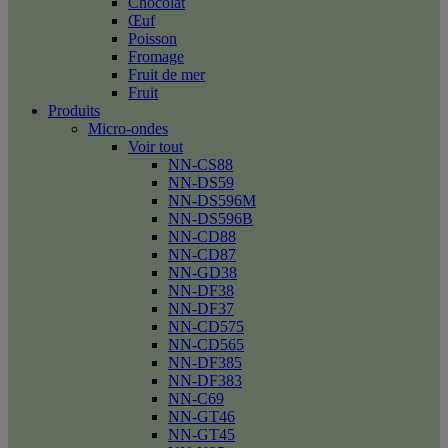
Chocolat
Œuf
Poisson
Fromage
Fruit de mer
Fruit
Produits
Micro-ondes
Voir tout
NN-CS88
NN-DS59
NN-DS596M
NN-DS596B
NN-CD88
NN-CD87
NN-GD38
NN-DF38
NN-DF37
NN-CD575
NN-CD565
NN-DF385
NN-DF383
NN-C69
NN-GT46
NN-GT45