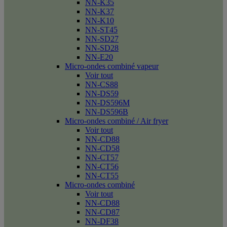
NN-K35
NN-K37
NN-K10
NN-ST45
NN-SD27
NN-SD28
NN-E20
Micro-ondes combiné vapeur
Voir tout
NN-CS88
NN-DS59
NN-DS596M
NN-DS596B
Micro-ondes combiné / Air fryer
Voir tout
NN-CD88
NN-CD58
NN-CT57
NN-CT56
NN-CT55
Micro-ondes combiné
Voir tout
NN-CD88
NN-CD87
NN-DF38