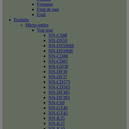
Fromage
Fruit de mer
Fruit
Produits
Micro-ondes
Voir tout
NN-CS88
NN-DS59
NN-DS596M
NN-DS596B
NN-CD88
NN-CD87
NN-GD38
NN-DF38
NN-DF37
NN-CD575
NN-CD565
NN-DF385
NN-DF383
NN-C69
NN-GT46
NN-GT45
NN-K35
NN-K37
NN-K10