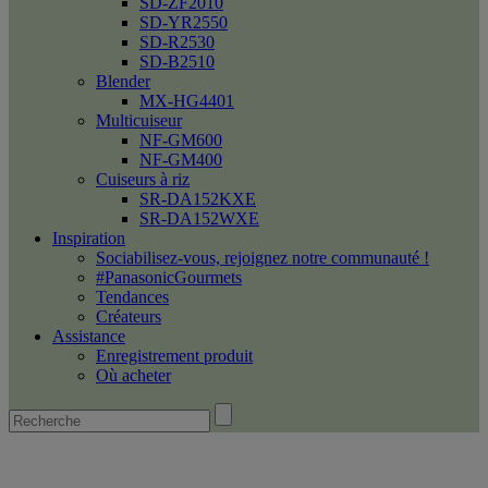
SD-ZF2010
SD-YR2550
SD-R2530
SD-B2510
Blender
MX-HG4401
Multicuiseur
NF-GM600
NF-GM400
Cuiseurs à riz
SR-DA152KXE
SR-DA152WXE
Inspiration
Sociabilisez-vous, rejoignez notre communauté !
#PanasonicGourmets
Tendances
Créateurs
Assistance
Enregistrement produit
Où acheter