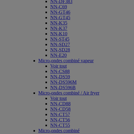
NN-DF383
NN-C69
NN-GT46
NN-GT45
NN-K35
NN-K37
NN-K10
NN-ST45
NN-SD27
NN-SD28
NN-E20
Micro-ondes combiné vapeur
Voir tout
NN-CS88
NN-DS59
NN-DS596M
NN-DS596B
Micro-ondes combiné / Air fryer
Voir tout
NN-CD88
NN-CD58
NN-CT57
NN-CT56
NN-CT55
Micro-ondes combiné