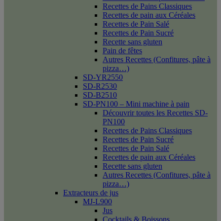
Recettes de Pains Classiques
Recettes de pain aux Céréales
Recettes de Pain Salé
Recettes de Pain Sucré
Recette sans gluten
Pain de fêtes
Autres Recettes (Confitures, pâte à
pizza…)
SD-YR2550
SD-R2530
SD-B2510
SD-PN100 – Mini machine à pain
Découvrir toutes les Recettes SD-
PN100
Recettes de Pains Classiques
Recettes de Pain Sucré
Recettes de Pain Salé
Recettes de pain aux Céréales
Recette sans gluten
Autres Recettes (Confitures, pâte à
pizza…)
Extracteurs de jus
MJ-L900
Jus
Cocktails & Boissons