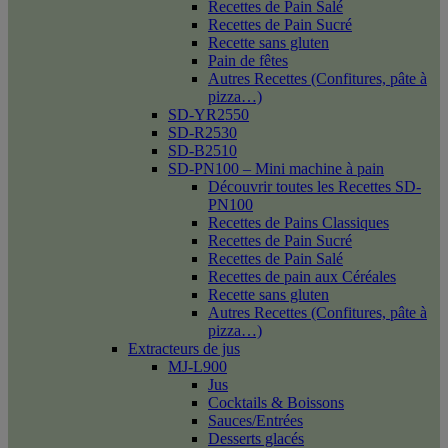
Recettes de Pain Salé
Recettes de Pain Sucré
Recette sans gluten
Pain de fêtes
Autres Recettes (Confitures, pâte à
pizza…)
SD-YR2550
SD-R2530
SD-B2510
SD-PN100 – Mini machine à pain
Découvrir toutes les Recettes SD-
PN100
Recettes de Pains Classiques
Recettes de Pain Sucré
Recettes de Pain Salé
Recettes de pain aux Céréales
Recette sans gluten
Autres Recettes (Confitures, pâte à
pizza…)
Extracteurs de jus
MJ-L900
Jus
Cocktails & Boissons
Sauces/Entrées
Desserts glacés