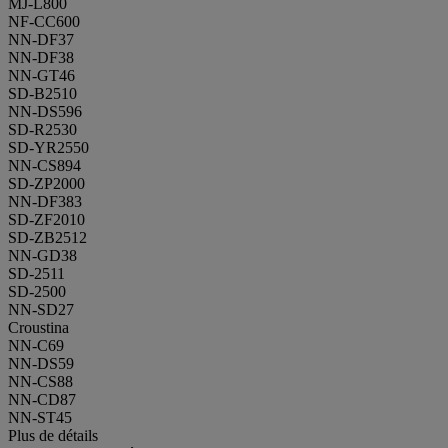
MJ-L800
NF-CC600
NN-DF37
NN-DF38
NN-GT46
SD-B2510
NN-DS596
SD-R2530
SD-YR2550
NN-CS894
SD-ZP2000
NN-DF383
SD-ZF2010
SD-ZB2512
NN-GD38
SD-2511
SD-2500
NN-SD27
Croustina
NN-C69
NN-DS59
NN-CS88
NN-CD87
NN-ST45
Plus de détails