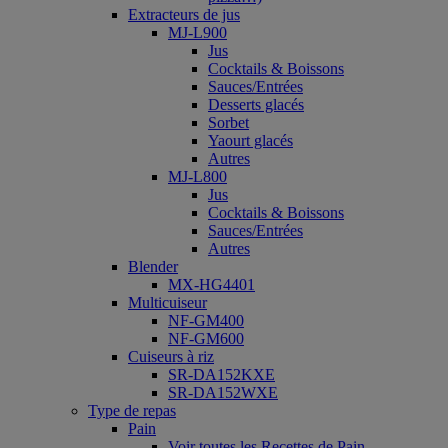
Extracteurs de jus
MJ-L900
Jus
Cocktails & Boissons
Sauces/Entrées
Desserts glacés
Sorbet
Yaourt glacés
Autres
MJ-L800
Jus
Cocktails & Boissons
Sauces/Entrées
Autres
Blender
MX-HG4401
Multicuiseur
NF-GM400
NF-GM600
Cuiseurs à riz
SR-DA152KXE
SR-DA152WXE
Type de repas
Pain
Voir toutes les Recettes de Pain