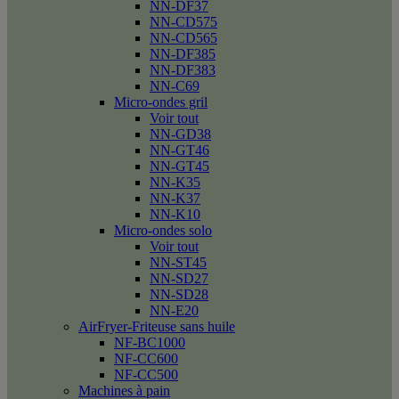
NN-DF37
NN-CD575
NN-CD565
NN-DF385
NN-DF383
NN-C69
Micro-ondes gril
Voir tout
NN-GD38
NN-GT46
NN-GT45
NN-K35
NN-K37
NN-K10
Micro-ondes solo
Voir tout
NN-ST45
NN-SD27
NN-SD28
NN-E20
AirFryer-Friteuse sans huile
NF-BC1000
NF-CC600
NF-CC500
Machines à pain