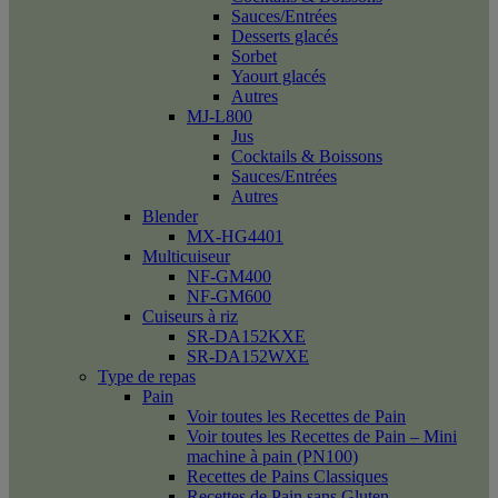
Sauces/Entrées
Desserts glacés
Sorbet
Yaourt glacés
Autres
MJ-L800
Jus
Cocktails & Boissons
Sauces/Entrées
Autres
Blender
MX-HG4401
Multicuiseur
NF-GM400
NF-GM600
Cuiseurs à riz
SR-DA152KXE
SR-DA152WXE
Type de repas
Pain
Voir toutes les Recettes de Pain
Voir toutes les Recettes de Pain – Mini
machine à pain (PN100)
Recettes de Pains Classiques
Recettes de Pain sans Gluten