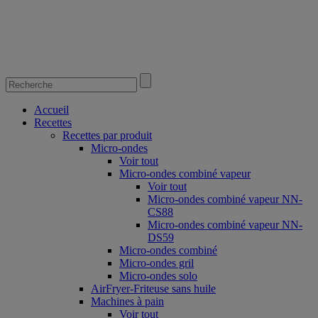
Accueil
Recettes
Recettes par produit
Micro-ondes
Voir tout
Micro-ondes combiné vapeur
Voir tout
Micro-ondes combiné vapeur NN-
CS88
Micro-ondes combiné vapeur NN-
DS59
Micro-ondes combiné
Micro-ondes gril
Micro-ondes solo
AirFryer-Friteuse sans huile
Machines à pain
Voir tout