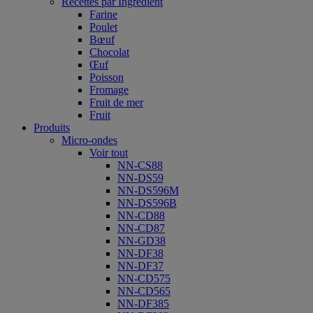
Recettes par Ingrédient
Farine
Poulet
Bœuf
Chocolat
Œuf
Poisson
Fromage
Fruit de mer
Fruit
Produits
Micro-ondes
Voir tout
NN-CS88
NN-DS59
NN-DS596M
NN-DS596B
NN-CD88
NN-CD87
NN-GD38
NN-DF38
NN-DF37
NN-CD575
NN-CD565
NN-DF385