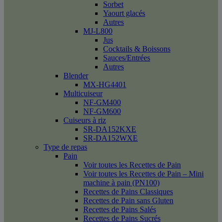
Sorbet
Yaourt glacés
Autres
MJ-L800
Jus
Cocktails & Boissons
Sauces/Entrées
Autres
Blender
MX-HG4401
Multicuiseur
NF-GM400
NF-GM600
Cuiseurs à riz
SR-DA152KXE
SR-DA152WXE
Type de repas
Pain
Voir toutes les Recettes de Pain
Voir toutes les Recettes de Pain – Mini
machine à pain (PN100)
Recettes de Pains Classiques
Recettes de Pain sans Gluten
Recettes de Pains Salés
Recettes de Pains Sucrés