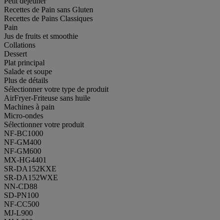
Petit déjeuner
Recettes de Pain sans Gluten
Recettes de Pains Classiques
Pain
Jus de fruits et smoothie
Collations
Dessert
Plat principal
Salade et soupe
Plus de détails
Sélectionner votre type de produit
AirFryer-Friteuse sans huile
Machines à pain
Micro-ondes
Sélectionner votre produit
NF-BC1000
NF-GM400
NF-GM600
MX-HG4401
SR-DA152KXE
SR-DA152WXE
NN-CD88
SD-PN100
NF-CC500
MJ-L900