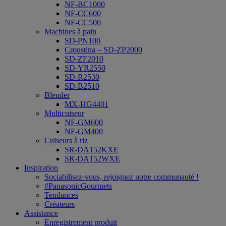
NF-BC1000
NF-CC600
NF-CC500
Machines à pain
SD-PN100
Croustina – SD-ZP2000
SD-ZF2010
SD-YR2550
SD-R2530
SD-B2510
Blender
MX-HG4401
Multicuiseur
NF-GM600
NF-GM400
Cuiseurs à riz
SR-DA152KXE
SR-DA152WXE
Inspiration
Sociabilisez-vous, rejoignez notre communauté !
#PanasonicGourmets
Tendances
Créateurs
Assistance
Enregistrement produit