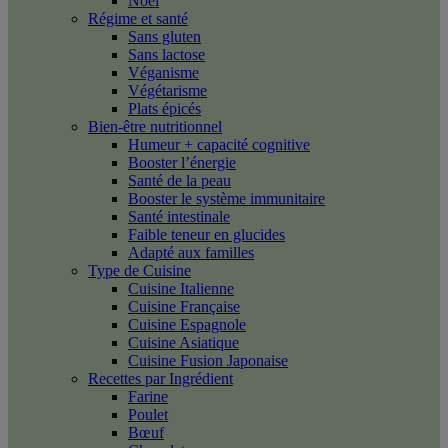
Noël
Régime et santé
Sans gluten
Sans lactose
Véganisme
Végétarisme
Plats épicés
Bien-être nutritionnel
Humeur + capacité cognitive
Booster l’énergie
Santé de la peau
Booster le système immunitaire
Santé intestinale
Faible teneur en glucides
Adapté aux familles
Type de Cuisine
Cuisine Italienne
Cuisine Française
Cuisine Espagnole
Cuisine Asiatique
Cuisine Fusion Japonaise
Recettes par Ingrédient
Farine
Poulet
Bœuf