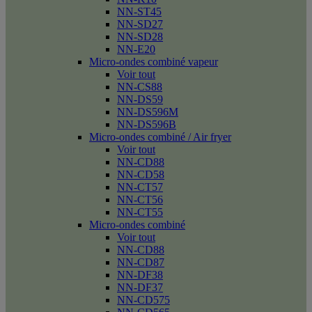
NN-ST45
NN-SD27
NN-SD28
NN-E20
Micro-ondes combiné vapeur
Voir tout
NN-CS88
NN-DS59
NN-DS596M
NN-DS596B
Micro-ondes combiné / Air fryer
Voir tout
NN-CD88
NN-CD58
NN-CT57
NN-CT56
NN-CT55
Micro-ondes combiné
Voir tout
NN-CD88
NN-CD87
NN-DF38
NN-DF37
NN-CD575