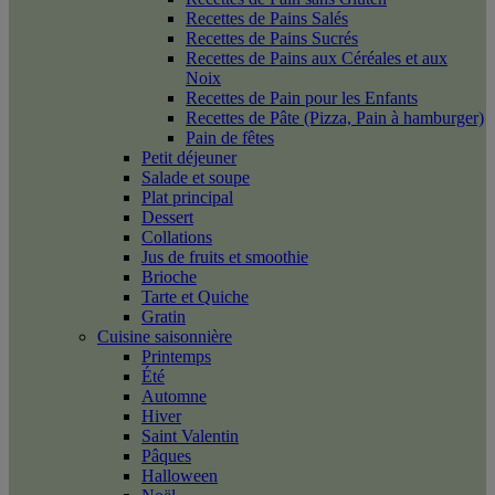
Recettes de Pains Salés
Recettes de Pains Sucrés
Recettes de Pains aux Céréales et aux
Noix
Recettes de Pain pour les Enfants
Recettes de Pâte (Pizza, Pain à hamburger)
Pain de fêtes
Petit déjeuner
Salade et soupe
Plat principal
Dessert
Collations
Jus de fruits et smoothie
Brioche
Tarte et Quiche
Gratin
Cuisine saisonnière
Printemps
Été
Automne
Hiver
Saint Valentin
Pâques
Halloween