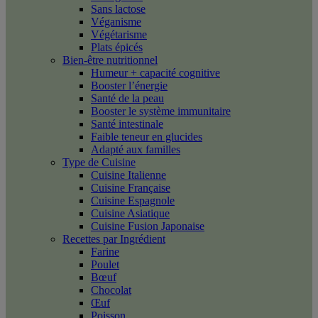
Sans lactose
Véganisme
Végétarisme
Plats épicés
Bien-être nutritionnel
Humeur + capacité cognitive
Booster l’énergie
Santé de la peau
Booster le système immunitaire
Santé intestinale
Faible teneur en glucides
Adapté aux familles
Type de Cuisine
Cuisine Italienne
Cuisine Française
Cuisine Espagnole
Cuisine Asiatique
Cuisine Fusion Japonaise
Recettes par Ingrédient
Farine
Poulet
Bœuf
Chocolat
Œuf
Poisson