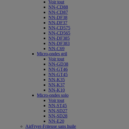
Voir tout
NN-CD88
NN-CD87
NN-DF38
NN-DF37
NN-CD575
NN-CD565
NN-DF385
NN-DF383
NN-C69
Micro-ondes gril
Voir tout
NN-GD38
NN-GT46
NN-GT45
NN-K35
NN-K37
NN-K10
Micro-ondes solo
Voir tout
NN-ST45
NN-SD27
NN-SD28
NN-E20
AirFryer-Friteuse sans huile