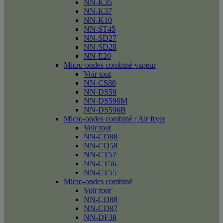
NN-K35
NN-K37
NN-K10
NN-ST45
NN-SD27
NN-SD28
NN-E20
Micro-ondes combiné vapeur
Voir tout
NN-CS88
NN-DS59
NN-DS596M
NN-DS596B
Micro-ondes combiné / Air fryer
Voir tout
NN-CD88
NN-CD58
NN-CT57
NN-CT56
NN-CT55
Micro-ondes combiné
Voir tout
NN-CD88
NN-CD87
NN-DF38