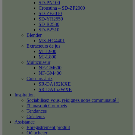
SD-PN100
Croustina – SD-ZP2000
SD-ZF2010
SD-YR2550
SD-R2530
SD-B2510
Blender
MX-HG4401
Extracteurs de jus
MJ-L900
MJ-L800
Multicuiseur
NF-GM600
NF-GM400
Cuiseurs à riz
SR-DA152KXE
SR-DA152WXE
Inspiration
Sociabilisez-vous, rejoignez notre communauté !
#PanasonicGourmets
Tendances
Créateurs
Assistance
Enregistrement produit
Où acheter