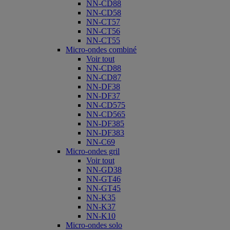
NN-CD88
NN-CD58
NN-CT57
NN-CT56
NN-CT55
Micro-ondes combiné
Voir tout
NN-CD88
NN-CD87
NN-DF38
NN-DF37
NN-CD575
NN-CD565
NN-DF385
NN-DF383
NN-C69
Micro-ondes gril
Voir tout
NN-GD38
NN-GT46
NN-GT45
NN-K35
NN-K37
NN-K10
Micro-ondes solo