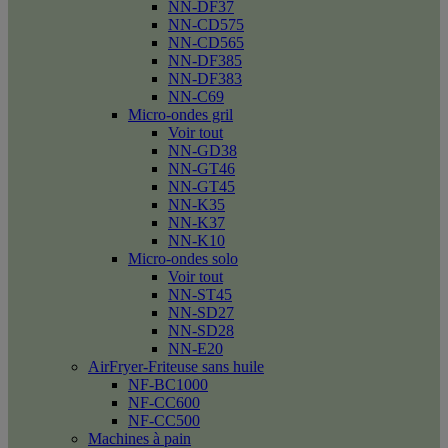
NN-DF37
NN-CD575
NN-CD565
NN-DF385
NN-DF383
NN-C69
Micro-ondes gril
Voir tout
NN-GD38
NN-GT46
NN-GT45
NN-K35
NN-K37
NN-K10
Micro-ondes solo
Voir tout
NN-ST45
NN-SD27
NN-SD28
NN-E20
AirFryer-Friteuse sans huile
NF-BC1000
NF-CC600
NF-CC500
Machines à pain