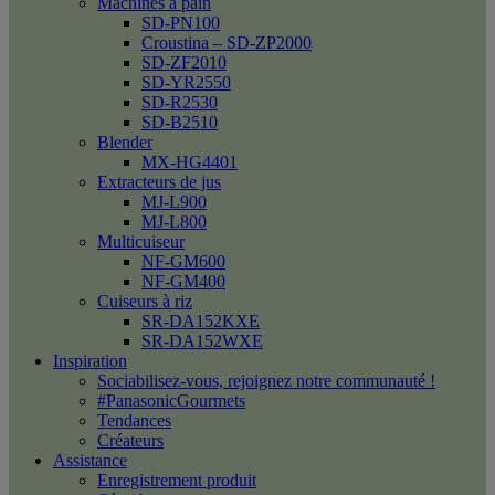
Machines à pain
SD-PN100
Croustina – SD-ZP2000
SD-ZF2010
SD-YR2550
SD-R2530
SD-B2510
Blender
MX-HG4401
Extracteurs de jus
MJ-L900
MJ-L800
Multicuiseur
NF-GM600
NF-GM400
Cuiseurs à riz
SR-DA152KXE
SR-DA152WXE
Inspiration
Sociabilisez-vous, rejoignez notre communauté !
#PanasonicGourmets
Tendances
Créateurs
Assistance
Enregistrement produit