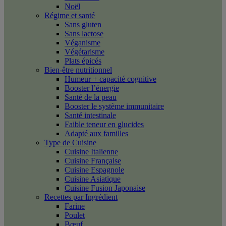
Noël
Régime et santé
Sans gluten
Sans lactose
Véganisme
Végétarisme
Plats épicés
Bien-être nutritionnel
Humeur + capacité cognitive
Booster l’énergie
Santé de la peau
Booster le système immunitaire
Santé intestinale
Faible teneur en glucides
Adapté aux familles
Type de Cuisine
Cuisine Italienne
Cuisine Française
Cuisine Espagnole
Cuisine Asiatique
Cuisine Fusion Japonaise
Recettes par Ingrédient
Farine
Poulet
Bœuf