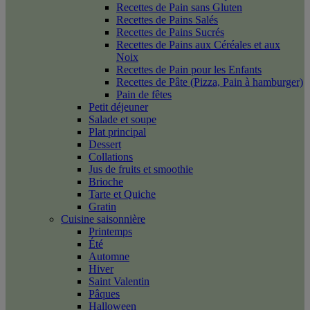
Recettes de Pain sans Gluten
Recettes de Pains Salés
Recettes de Pains Sucrés
Recettes de Pains aux Céréales et aux
Noix
Recettes de Pain pour les Enfants
Recettes de Pâte (Pizza, Pain à hamburger)
Pain de fêtes
Petit déjeuner
Salade et soupe
Plat principal
Dessert
Collations
Jus de fruits et smoothie
Brioche
Tarte et Quiche
Gratin
Cuisine saisonnière
Printemps
Été
Automne
Hiver
Saint Valentin
Pâques
Halloween