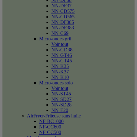
NN-DF38
NN-DF37
NN-CD575
NN-CD565
NN-DF385
NN-DF383
NN-C69
Micro-ondes gril
Voir tout
NN-GD38
NN-GT46
NN-GT45
NN-K35
NN-K37
NN-K10
Micro-ondes solo
Voir tout
NN-ST45
NN-SD27
NN-SD28
NN-E20
AirFryer-Friteuse sans huile
NF-BC1000
NF-CC600
NF-CC500