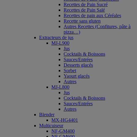
Recettes de Pain Sucré
Recettes de Pain Salé
Recettes de pain aux Céréales
Recette sans gluten
Autres Recettes (Confitures, pâte à
pizza…)
Extracteurs de jus
MJ-L900
Jus
Cocktails & Boissons
Sauces/Entrées
Desserts glacés
Sorbet
Yaourt glacés
Autres
MJ-L800
Jus
Cocktails & Boissons
Sauces/Entrées
Autres
Blender
MX-HG4401
Multicuiseur
NF-GM400
NF-GM600