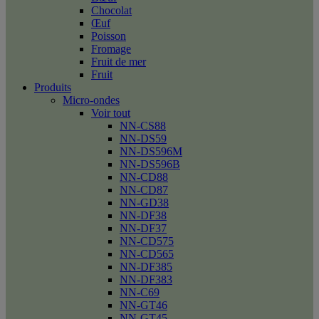
Chocolat
Œuf
Poisson
Fromage
Fruit de mer
Fruit
Produits
Micro-ondes
Voir tout
NN-CS88
NN-DS59
NN-DS596M
NN-DS596B
NN-CD88
NN-CD87
NN-GD38
NN-DF38
NN-DF37
NN-CD575
NN-CD565
NN-DF385
NN-DF383
NN-C69
NN-GT46
NN-GT45