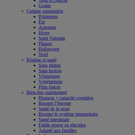
Tarte et Quiche
Gratin
Cuisine saisonnière
Printemps
Été
Automne
Hiver
Saint Valentin
Pâques
Halloween
Noël
Régime et santé
Sans gluten
Sans lactose
Véganisme
Végétarisme
Plats épicés
Bien-être nutritionnel
Humeur + capacité cognitive
Booster l’énergie
Santé de la peau
Booster le système immunitaire
Santé intestinale
Faible teneur en glucides
Adapté aux familles