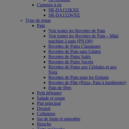
Cuiseurs à riz
SR-DA152KXE
SR-DA152WXE
Type de repas
Pain
Voir toutes les Recettes de Pain
Voir toutes les Recettes de Pain – Mini
machine à pain (PN100)
Recettes de Pains Classiques
Recettes de Pain sans Gluten
Recettes de Pains Salés
Recettes de Pains Sucrés
Recettes de Pains aux Céréales et aux
Noix
Recettes de Pain pour les Enfants
Recettes de Pâte (Pizza, Pain à hamburger)
Pain de fêtes
Petit déjeuner
Salade et soupe
Plat principal
Dessert
Collations
Jus de fruits et smoothie
Brioche