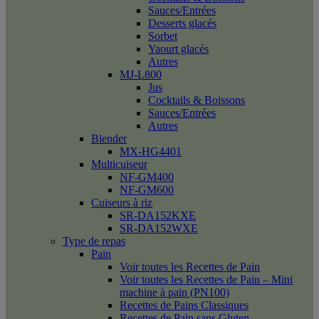
Sauces/Entrées
Desserts glacés
Sorbet
Yaourt glacés
Autres
MJ-L800
Jus
Cocktails & Boissons
Sauces/Entrées
Autres
Blender
MX-HG4401
Multicuiseur
NF-GM400
NF-GM600
Cuiseurs à riz
SR-DA152KXE
SR-DA152WXE
Type de repas
Pain
Voir toutes les Recettes de Pain
Voir toutes les Recettes de Pain – Mini
machine à pain (PN100)
Recettes de Pains Classiques
Recettes de Pain sans Gluten