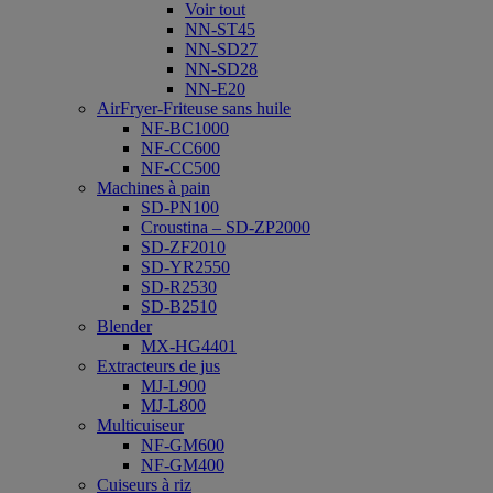
Voir tout
NN-ST45
NN-SD27
NN-SD28
NN-E20
AirFryer-Friteuse sans huile
NF-BC1000
NF-CC600
NF-CC500
Machines à pain
SD-PN100
Croustina – SD-ZP2000
SD-ZF2010
SD-YR2550
SD-R2530
SD-B2510
Blender
MX-HG4401
Extracteurs de jus
MJ-L900
MJ-L800
Multicuiseur
NF-GM600
NF-GM400
Cuiseurs à riz