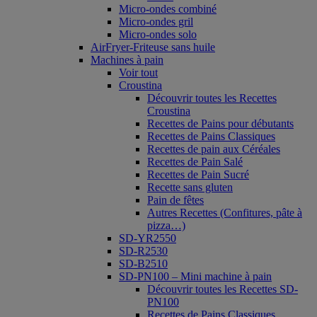
Micro-ondes combiné
Micro-ondes gril
Micro-ondes solo
AirFryer-Friteuse sans huile
Machines à pain
Voir tout
Croustina
Découvrir toutes les Recettes
Croustina
Recettes de Pains pour débutants
Recettes de Pains Classiques
Recettes de pain aux Céréales
Recettes de Pain Salé
Recettes de Pain Sucré
Recette sans gluten
Pain de fêtes
Autres Recettes (Confitures, pâte à
pizza…)
SD-YR2550
SD-R2530
SD-B2510
SD-PN100 – Mini machine à pain
Découvrir toutes les Recettes SD-
PN100
Recettes de Pains Classiques