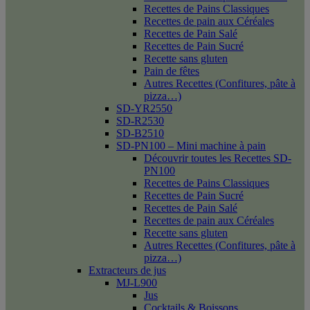
Recettes de Pains Classiques
Recettes de pain aux Céréales
Recettes de Pain Salé
Recettes de Pain Sucré
Recette sans gluten
Pain de fêtes
Autres Recettes (Confitures, pâte à
pizza…)
SD-YR2550
SD-R2530
SD-B2510
SD-PN100 – Mini machine à pain
Découvrir toutes les Recettes SD-
PN100
Recettes de Pains Classiques
Recettes de Pain Sucré
Recettes de Pain Salé
Recettes de pain aux Céréales
Recette sans gluten
Autres Recettes (Confitures, pâte à
pizza…)
Extracteurs de jus
MJ-L900
Jus
Cocktails & Boissons