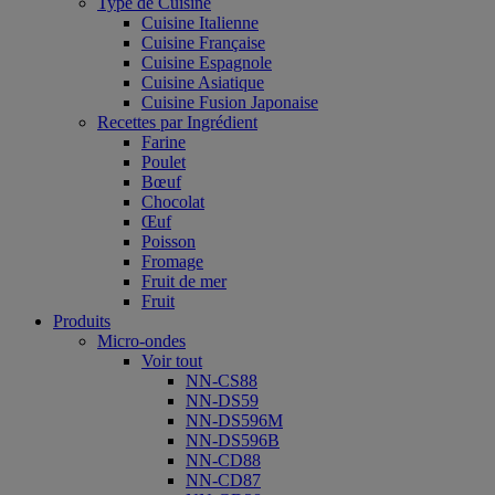
Type de Cuisine
Cuisine Italienne
Cuisine Française
Cuisine Espagnole
Cuisine Asiatique
Cuisine Fusion Japonaise
Recettes par Ingrédient
Farine
Poulet
Bœuf
Chocolat
Œuf
Poisson
Fromage
Fruit de mer
Fruit
Produits
Micro-ondes
Voir tout
NN-CS88
NN-DS59
NN-DS596M
NN-DS596B
NN-CD88
NN-CD87