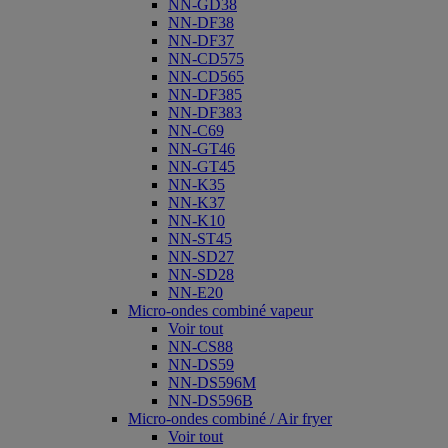
NN-GD38
NN-DF38
NN-DF37
NN-CD575
NN-CD565
NN-DF385
NN-DF383
NN-C69
NN-GT46
NN-GT45
NN-K35
NN-K37
NN-K10
NN-ST45
NN-SD27
NN-SD28
NN-E20
Micro-ondes combiné vapeur
Voir tout
NN-CS88
NN-DS59
NN-DS596M
NN-DS596B
Micro-ondes combiné / Air fryer
Voir tout