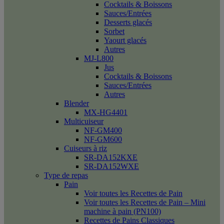
Cocktails & Boissons
Sauces/Entrées
Desserts glacés
Sorbet
Yaourt glacés
Autres
MJ-L800
Jus
Cocktails & Boissons
Sauces/Entrées
Autres
Blender
MX-HG4401
Multicuiseur
NF-GM400
NF-GM600
Cuiseurs à riz
SR-DA152KXE
SR-DA152WXE
Type de repas
Pain
Voir toutes les Recettes de Pain
Voir toutes les Recettes de Pain – Mini
machine à pain (PN100)
Recettes de Pains Classiques