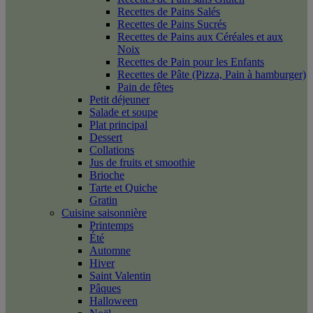
Recettes de Pains Salés
Recettes de Pains Sucrés
Recettes de Pains aux Céréales et aux
Noix
Recettes de Pain pour les Enfants
Recettes de Pâte (Pizza, Pain à hamburger)
Pain de fêtes
Petit déjeuner
Salade et soupe
Plat principal
Dessert
Collations
Jus de fruits et smoothie
Brioche
Tarte et Quiche
Gratin
Cuisine saisonnière
Printemps
Été
Automne
Hiver
Saint Valentin
Pâques
Halloween