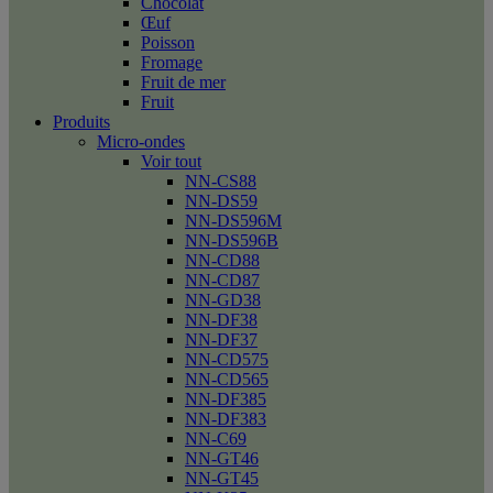
Chocolat
Œuf
Poisson
Fromage
Fruit de mer
Fruit
Produits
Micro-ondes
Voir tout
NN-CS88
NN-DS59
NN-DS596M
NN-DS596B
NN-CD88
NN-CD87
NN-GD38
NN-DF38
NN-DF37
NN-CD575
NN-CD565
NN-DF385
NN-DF383
NN-C69
NN-GT46
NN-GT45