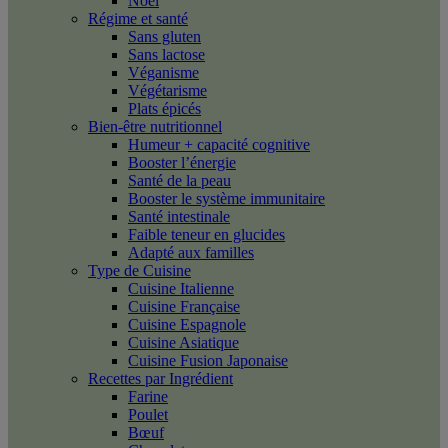
Noël
Régime et santé
Sans gluten
Sans lactose
Véganisme
Végétarisme
Plats épicés
Bien-être nutritionnel
Humeur + capacité cognitive
Booster l’énergie
Santé de la peau
Booster le système immunitaire
Santé intestinale
Faible teneur en glucides
Adapté aux familles
Type de Cuisine
Cuisine Italienne
Cuisine Française
Cuisine Espagnole
Cuisine Asiatique
Cuisine Fusion Japonaise
Recettes par Ingrédient
Farine
Poulet
Bœuf