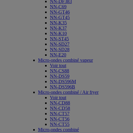
NN-DF383
NN-C69
NN-GT46
NN-GT45
NN-K35
NN-K37
NN-K10
NN-ST45
NN-SD27
NN-SD28
NN-E20
Micro-ondes combiné vapeur
Voir tout
NN-CS88
NN-DS59
NN-DS596M
NN-DS596B
Micro-ondes combiné / Air fryer
Voir tout
NN-CD88
NN-CD58
NN-CT57
NN-CT56
NN-CT55
Micro-ondes combiné