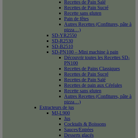
Recettes de Pain Salé
Recettes de Pain Sucré
Recette sans gluten
Pain de fêtes
Autres Recettes (Confitures, pâte à
pizza…)
SD-YR2550
SD-R2530
SD-B2510
SD-PN100 – Mini machine à pain
Découvrir toutes les Recettes SD-
PN100
Recettes de Pains Classiques
Recettes de Pain Sucré
Recettes de Pain Salé
Recettes de pain aux Céréales
Recette sans gluten
Autres Recettes (Confitures, pâte à
pizza…)
Extracteurs de jus
MJ-L900
Jus
Cocktails & Boissons
Sauces/Entrées
Desserts glacés