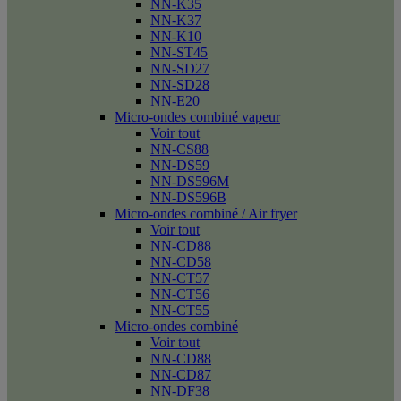
NN-K35
NN-K37
NN-K10
NN-ST45
NN-SD27
NN-SD28
NN-E20
Micro-ondes combiné vapeur
Voir tout
NN-CS88
NN-DS59
NN-DS596M
NN-DS596B
Micro-ondes combiné / Air fryer
Voir tout
NN-CD88
NN-CD58
NN-CT57
NN-CT56
NN-CT55
Micro-ondes combiné
Voir tout
NN-CD88
NN-CD87
NN-DF38