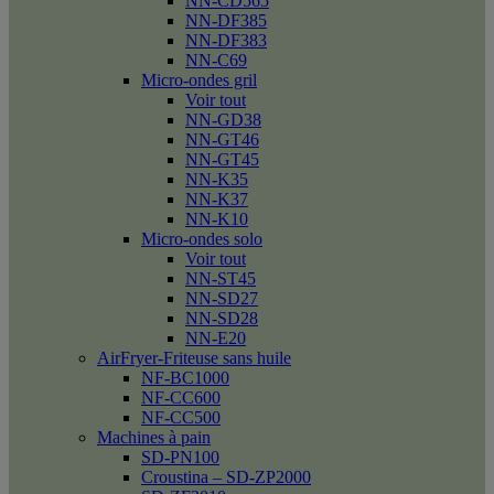
NN-CD565
NN-DF385
NN-DF383
NN-C69
Micro-ondes gril
Voir tout
NN-GD38
NN-GT46
NN-GT45
NN-K35
NN-K37
NN-K10
Micro-ondes solo
Voir tout
NN-ST45
NN-SD27
NN-SD28
NN-E20
AirFryer-Friteuse sans huile
NF-BC1000
NF-CC600
NF-CC500
Machines à pain
SD-PN100
Croustina – SD-ZP2000