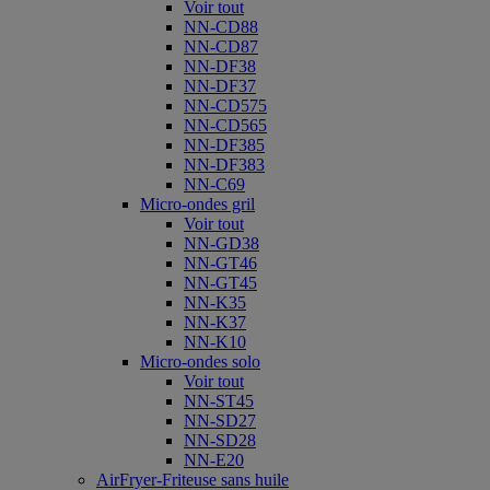
Voir tout
NN-CD88
NN-CD87
NN-DF38
NN-DF37
NN-CD575
NN-CD565
NN-DF385
NN-DF383
NN-C69
Micro-ondes gril
Voir tout
NN-GD38
NN-GT46
NN-GT45
NN-K35
NN-K37
NN-K10
Micro-ondes solo
Voir tout
NN-ST45
NN-SD27
NN-SD28
NN-E20
AirFryer-Friteuse sans huile