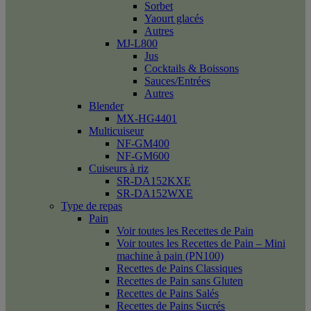
Sorbet
Yaourt glacés
Autres
MJ-L800
Jus
Cocktails & Boissons
Sauces/Entrées
Autres
Blender
MX-HG4401
Multicuiseur
NF-GM400
NF-GM600
Cuiseurs à riz
SR-DA152KXE
SR-DA152WXE
Type de repas
Pain
Voir toutes les Recettes de Pain
Voir toutes les Recettes de Pain – Mini
machine à pain (PN100)
Recettes de Pains Classiques
Recettes de Pain sans Gluten
Recettes de Pains Salés
Recettes de Pains Sucrés