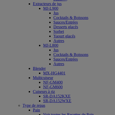
Extracteurs de jus
MJ-L900
Jus
Cocktails & Boissons
Sauces/Entrées
Desserts glacés
Sorbet
Yaourt glacés
Autres
MJ-L800
Jus
Cocktails & Boissons
Sauces/Entrées
Autres
Blender
MX-HG4401
Multicuiseur
NF-GM400
NF-GM600
Cuiseurs à riz
SR-DA152KXE
SR-DA152WXE
Type de repas
Pain
Voir toutes les Recettes de Pain