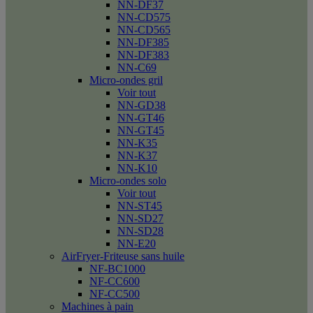
NN-DF37
NN-CD575
NN-CD565
NN-DF385
NN-DF383
NN-C69
Micro-ondes gril
Voir tout
NN-GD38
NN-GT46
NN-GT45
NN-K35
NN-K37
NN-K10
Micro-ondes solo
Voir tout
NN-ST45
NN-SD27
NN-SD28
NN-E20
AirFryer-Friteuse sans huile
NF-BC1000
NF-CC600
NF-CC500
Machines à pain