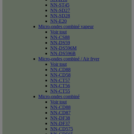
NN-ST45
NN-SD27
NN-SD28
NN-E20
Micro-ondes combiné vapeur
Voir tout
NN-CS88
NN-DS59
NN-DS596M
NN-DS596B
Micro-ondes combiné / Air fryer
Voir tout
NN-CD88
NN-CD58
NN-CT57
NN-CT56
NN-CT55
Micro-ondes combiné
Voir tout
NN-CD88
NN-CD87
NN-DF38
NN-DF37
NN-CD575