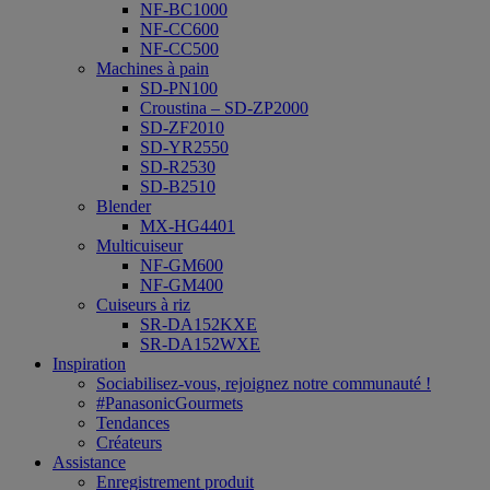
NF-BC1000
NF-CC600
NF-CC500
Machines à pain
SD-PN100
Croustina – SD-ZP2000
SD-ZF2010
SD-YR2550
SD-R2530
SD-B2510
Blender
MX-HG4401
Multicuiseur
NF-GM600
NF-GM400
Cuiseurs à riz
SR-DA152KXE
SR-DA152WXE
Inspiration
Sociabilisez-vous, rejoignez notre communauté !
#PanasonicGourmets
Tendances
Créateurs
Assistance
Enregistrement produit