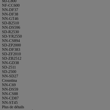
MJ-L800
NF-CC600
NN-DF37
NN-DF38
NN-GT46
SD-B2510
NN-DS596
SD-R2530
SD-YR2550
NN-CS894
SD-ZP2000
NN-DF383
SD-ZF2010
SD-ZB2512
NN-GD38
SD-2511
SD-2500
NN-SD27
Croustina
NN-C69
NN-DS59
NN-CS88
NN-CD87
NN-ST45
Plus de détails