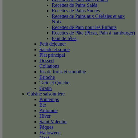
Recettes de Pains Salés
Recettes de Pains Sucrés
Recettes de Pains aux Céréales et aux
Noix
Recettes de Pain pour les Enfants
Recettes de Pâte (Pizza, Pain à hamburger)
Pain de fêtes
Petit déjeuner
Salade et soupe
Plat principal
Dessert
Collations
Jus de fruits et smoothie
Brioche
Tarte et Quiche
Gratin
Cuisine saisonnière
Printemps
Été
Automne
Hiver
Saint Valentin
Pâques
Halloween