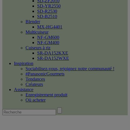
SD-ZF2010
SD-YR2550
SD-R2530
SD-B2510
Blender
MX-HG4401
Multicuiseur
NF-GM600
NF-GM400
Cuiseurs à riz
SR-DA152KXE
SR-DA152WXE
Inspiration
Sociabilisez-vous, rejoignez notre communauté !
#PanasonicGourmets
Tendances
Créateurs
Assistance
Enregistrement produit
Où acheter