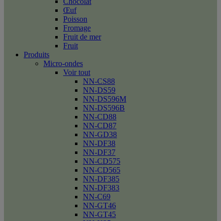
Chocolat
Œuf
Poisson
Fromage
Fruit de mer
Fruit
Produits
Micro-ondes
Voir tout
NN-CS88
NN-DS59
NN-DS596M
NN-DS596B
NN-CD88
NN-CD87
NN-GD38
NN-DF38
NN-DF37
NN-CD575
NN-CD565
NN-DF385
NN-DF383
NN-C69
NN-GT46
NN-GT45