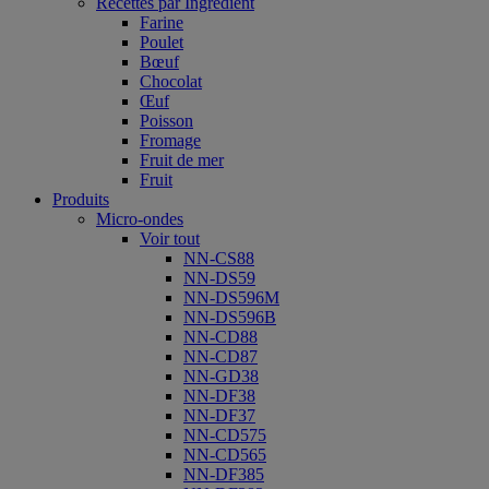
Recettes par Ingrédient
Farine
Poulet
Bœuf
Chocolat
Œuf
Poisson
Fromage
Fruit de mer
Fruit
Produits
Micro-ondes
Voir tout
NN-CS88
NN-DS59
NN-DS596M
NN-DS596B
NN-CD88
NN-CD87
NN-GD38
NN-DF38
NN-DF37
NN-CD575
NN-CD565
NN-DF385