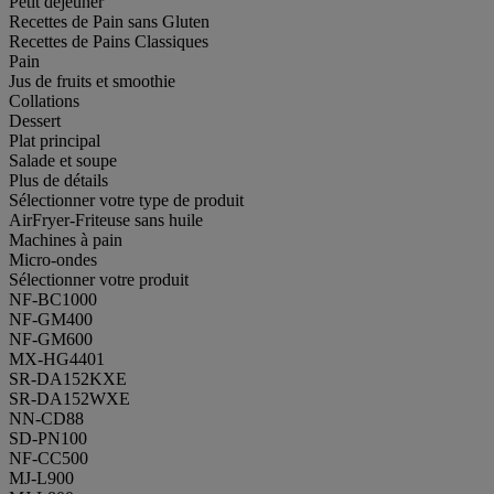
Petit déjeuner
Recettes de Pain sans Gluten
Recettes de Pains Classiques
Pain
Jus de fruits et smoothie
Collations
Dessert
Plat principal
Salade et soupe
Plus de détails
Sélectionner votre type de produit
AirFryer-Friteuse sans huile
Machines à pain
Micro-ondes
Sélectionner votre produit
NF-BC1000
NF-GM400
NF-GM600
MX-HG4401
SR-DA152KXE
SR-DA152WXE
NN-CD88
SD-PN100
NF-CC500
MJ-L900