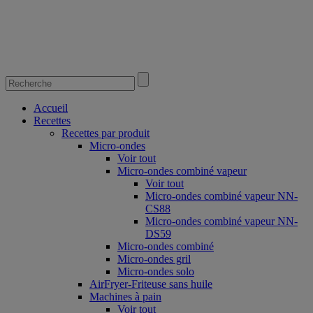
Accueil
Recettes
Recettes par produit
Micro-ondes
Voir tout
Micro-ondes combiné vapeur
Voir tout
Micro-ondes combiné vapeur NN-
CS88
Micro-ondes combiné vapeur NN-
DS59
Micro-ondes combiné
Micro-ondes gril
Micro-ondes solo
AirFryer-Friteuse sans huile
Machines à pain
Voir tout