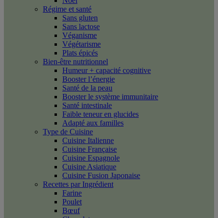
Noël
Régime et santé
Sans gluten
Sans lactose
Véganisme
Végétarisme
Plats épicés
Bien-être nutritionnel
Humeur + capacité cognitive
Booster l’énergie
Santé de la peau
Booster le système immunitaire
Santé intestinale
Faible teneur en glucides
Adapté aux familles
Type de Cuisine
Cuisine Italienne
Cuisine Française
Cuisine Espagnole
Cuisine Asiatique
Cuisine Fusion Japonaise
Recettes par Ingrédient
Farine
Poulet
Bœuf