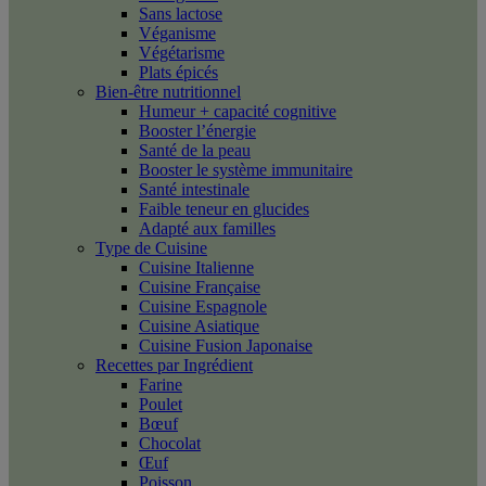
Sans lactose
Véganisme
Végétarisme
Plats épicés
Bien-être nutritionnel
Humeur + capacité cognitive
Booster l’énergie
Santé de la peau
Booster le système immunitaire
Santé intestinale
Faible teneur en glucides
Adapté aux familles
Type de Cuisine
Cuisine Italienne
Cuisine Française
Cuisine Espagnole
Cuisine Asiatique
Cuisine Fusion Japonaise
Recettes par Ingrédient
Farine
Poulet
Bœuf
Chocolat
Œuf
Poisson