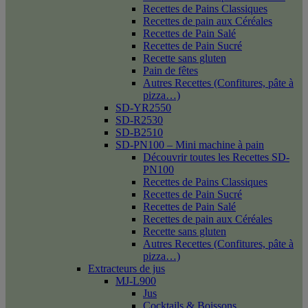
Recettes de Pains Classiques
Recettes de pain aux Céréales
Recettes de Pain Salé
Recettes de Pain Sucré
Recette sans gluten
Pain de fêtes
Autres Recettes (Confitures, pâte à
pizza…)
SD-YR2550
SD-R2530
SD-B2510
SD-PN100 – Mini machine à pain
Découvrir toutes les Recettes SD-
PN100
Recettes de Pains Classiques
Recettes de Pain Sucré
Recettes de Pain Salé
Recettes de pain aux Céréales
Recette sans gluten
Autres Recettes (Confitures, pâte à
pizza…)
Extracteurs de jus
MJ-L900
Jus
Cocktails & Boissons