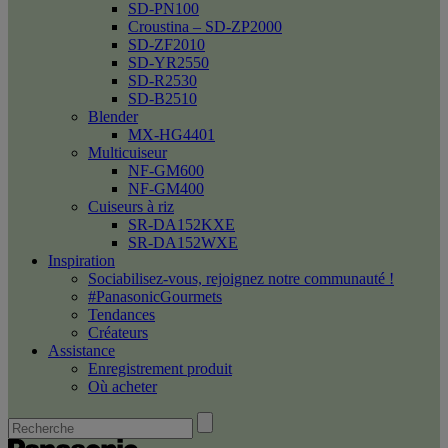
SD-PN100
Croustina – SD-ZP2000
SD-ZF2010
SD-YR2550
SD-R2530
SD-B2510
Blender
MX-HG4401
Multicuiseur
NF-GM600
NF-GM400
Cuiseurs à riz
SR-DA152KXE
SR-DA152WXE
Inspiration
Sociabilisez-vous, rejoignez notre communauté !
#PanasonicGourmets
Tendances
Créateurs
Assistance
Enregistrement produit
Où acheter