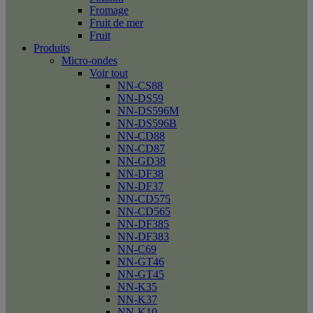
Fromage
Fruit de mer
Fruit
Produits
Micro-ondes
Voir tout
NN-CS88
NN-DS59
NN-DS596M
NN-DS596B
NN-CD88
NN-CD87
NN-GD38
NN-DF38
NN-DF37
NN-CD575
NN-CD565
NN-DF385
NN-DF383
NN-C69
NN-GT46
NN-GT45
NN-K35
NN-K37
NN-K10