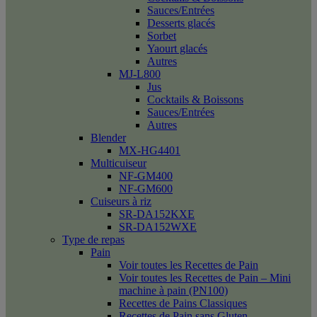
Sauces/Entrées
Desserts glacés
Sorbet
Yaourt glacés
Autres
MJ-L800
Jus
Cocktails & Boissons
Sauces/Entrées
Autres
Blender
MX-HG4401
Multicuiseur
NF-GM400
NF-GM600
Cuiseurs à riz
SR-DA152KXE
SR-DA152WXE
Type de repas
Pain
Voir toutes les Recettes de Pain
Voir toutes les Recettes de Pain – Mini
machine à pain (PN100)
Recettes de Pains Classiques
Recettes de Pain sans Gluten