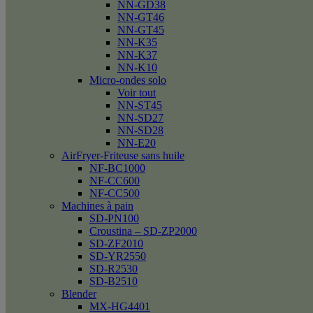
NN-GD38
NN-GT46
NN-GT45
NN-K35
NN-K37
NN-K10
Micro-ondes solo
Voir tout
NN-ST45
NN-SD27
NN-SD28
NN-E20
AirFryer-Friteuse sans huile
NF-BC1000
NF-CC600
NF-CC500
Machines à pain
SD-PN100
Croustina – SD-ZP2000
SD-ZF2010
SD-YR2550
SD-R2530
SD-B2510
Blender
MX-HG4401