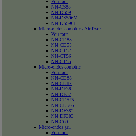
Voir tout
NN-CS88
NN-DS59
NN-DS596M
NN-DS596B
Micro-ondes combiné / Air fryer
Voir tout
NN-CD88
NN-CD58
NN-CT57
NN-CT56
NN-CT55
Micro-ondes combiné
Voir tout
NN-CD88
NN-CD87
NN-DF38
NN-DF37
NN-CD575
NN-CD565
NN-DF385
NN-DF383
NN-C69
Micro-ondes gril
Voir tout