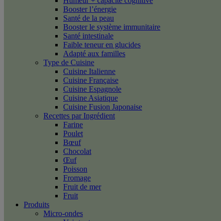
Humeur + capacité cognitive
Booster l’énergie
Santé de la peau
Booster le système immunitaire
Santé intestinale
Faible teneur en glucides
Adapté aux familles
Type de Cuisine
Cuisine Italienne
Cuisine Française
Cuisine Espagnole
Cuisine Asiatique
Cuisine Fusion Japonaise
Recettes par Ingrédient
Farine
Poulet
Bœuf
Chocolat
Œuf
Poisson
Fromage
Fruit de mer
Fruit
Produits
Micro-ondes