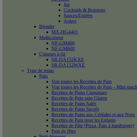
Jus
Cocktails & Boissons
Sauces/Entrées
Autres
Blender
MX-HG4401
Multicuiseur
NF-GM400
NF-GM600
Cuiseurs à riz
SR-DA152KXE
SR-DA152WXE
Type de repas
Pain
Voir toutes les Recettes de Pain
Voir toutes les Recettes de Pain – Mini mac
Recettes de Pains Classiques
Recettes de Pain sans Gluten
Recettes de Pains Salés
Recettes de Pains Sucrés
Recettes de Pains aux Céréales et aux Noix
Recettes de Pain pour les Enfants
Recettes de Pâte (Pizza, Pain à hamburger)
Pain de fêtes
Petit déjeuner