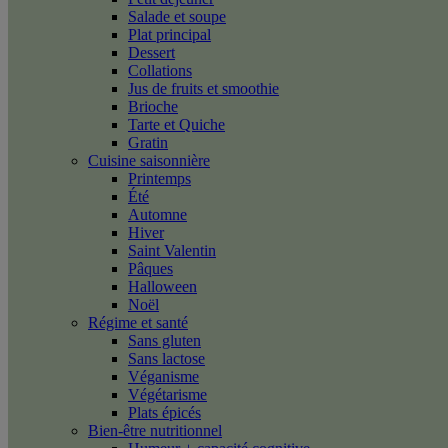
Salade et soupe
Plat principal
Dessert
Collations
Jus de fruits et smoothie
Brioche
Tarte et Quiche
Gratin
Cuisine saisonnière
Printemps
Été
Automne
Hiver
Saint Valentin
Pâques
Halloween
Noël
Régime et santé
Sans gluten
Sans lactose
Véganisme
Végétarisme
Plats épicés
Bien-être nutritionnel