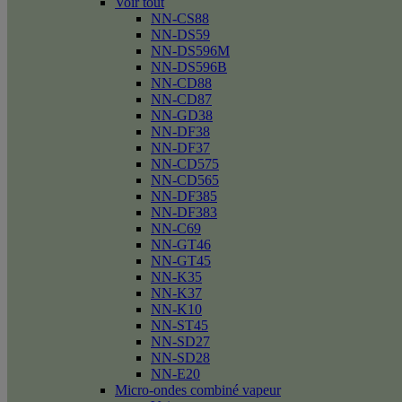
Voir tout
NN-CS88
NN-DS59
NN-DS596M
NN-DS596B
NN-CD88
NN-CD87
NN-GD38
NN-DF38
NN-DF37
NN-CD575
NN-CD565
NN-DF385
NN-DF383
NN-C69
NN-GT46
NN-GT45
NN-K35
NN-K37
NN-K10
NN-ST45
NN-SD27
NN-SD28
NN-E20
Micro-ondes combiné vapeur