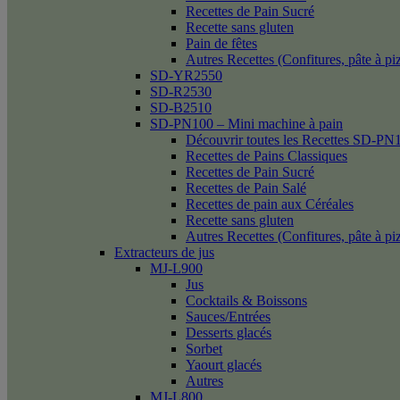
Recettes de Pain Sucré
Recette sans gluten
Pain de fêtes
Autres Recettes (Confitures, pâte à p
SD-YR2550
SD-R2530
SD-B2510
SD-PN100 – Mini machine à pain
Découvrir toutes les Recettes SD-PN
Recettes de Pains Classiques
Recettes de Pain Sucré
Recettes de Pain Salé
Recettes de pain aux Céréales
Recette sans gluten
Autres Recettes (Confitures, pâte à p
Extracteurs de jus
MJ-L900
Jus
Cocktails & Boissons
Sauces/Entrées
Desserts glacés
Sorbet
Yaourt glacés
Autres
MJ-L800