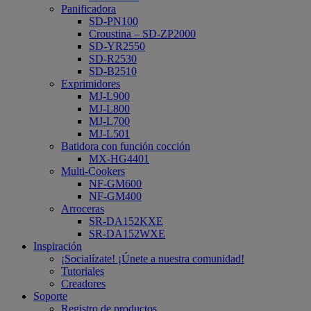
Panificadora
SD-PN100
Croustina – SD-ZP2000
SD-YR2550
SD-R2530
SD-B2510
Exprimidores
MJ-L900
MJ-L800
MJ-L700
MJ-L501
Batidora con función cocción
MX-HG4401
Multi-Cookers
NF-GM600
NF-GM400
Arroceras
SR-DA152KXE
SR-DA152WXE
Inspiración
¡Socialízate! ¡Únete a nuestra comunidad!
Tutoriales
Creadores
Soporte
Registro de productos