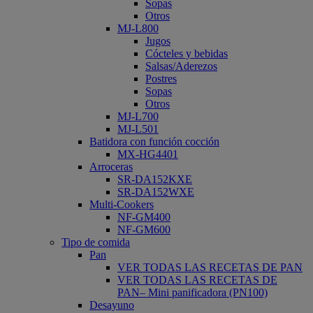
Sopas
Otros
MJ-L800
Jugos
Cócteles y bebidas
Salsas/Aderezos
Postres
Sopas
Otros
MJ-L700
MJ-L501
Batidora con función cocción
MX-HG4401
Arroceras
SR-DA152KXE
SR-DA152WXE
Multi-Cookers
NF-GM400
NF-GM600
Tipo de comida
Pan
VER TODAS LAS RECETAS DE PAN
VER TODAS LAS RECETAS DE
PAN– Mini panificadora (PN100)
Desayuno