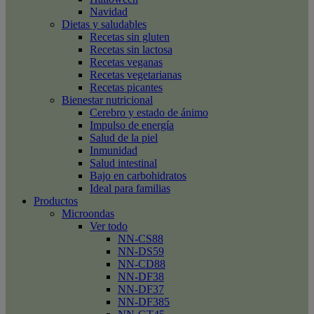
Navidad
Dietas y saludables
Recetas sin gluten
Recetas sin lactosa
Recetas veganas
Recetas vegetarianas
Recetas picantes
Bienestar nutricional
Cerebro y estado de ánimo
Impulso de energía
Salud de la piel
Inmunidad
Salud intestinal
Bajo en carbohidratos
Ideal para familias
Productos
Microondas
Ver todo
NN-CS88
NN-DS59
NN-CD88
NN-DF38
NN-DF37
NN-DF385