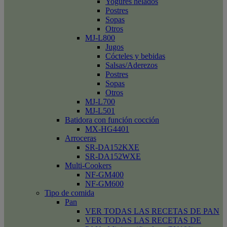
Yogures helados
Postres
Sopas
Otros
MJ-L800
Jugos
Cócteles y bebidas
Salsas/Aderezos
Postres
Sopas
Otros
MJ-L700
MJ-L501
Batidora con función cocción
MX-HG4401
Arroceras
SR-DA152KXE
SR-DA152WXE
Multi-Cookers
NF-GM400
NF-GM600
Tipo de comida
Pan
VER TODAS LAS RECETAS DE PAN
VER TODAS LAS RECETAS DE