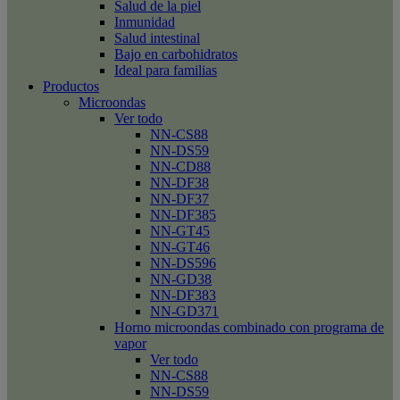
Salud de la piel
Inmunidad
Salud intestinal
Bajo en carbohidratos
Ideal para familias
Productos
Microondas
Ver todo
NN-CS88
NN-DS59
NN-CD88
NN-DF38
NN-DF37
NN-DF385
NN-GT45
NN-GT46
NN-DS596
NN-GD38
NN-DF383
NN-GD371
Horno microondas combinado con programa de
vapor
Ver todo
NN-CS88
NN-DS59