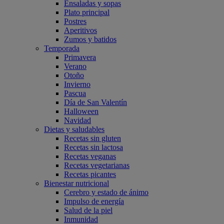
Ensaladas y sopas
Plato principal
Postres
Aperitivos
Zumos y batidos
Temporada
Primavera
Verano
Otoño
Invierno
Pascua
Día de San Valentín
Halloween
Navidad
Dietas y saludables
Recetas sin gluten
Recetas sin lactosa
Recetas veganas
Recetas vegetarianas
Recetas picantes
Bienestar nutricional
Cerebro y estado de ánimo
Impulso de energía
Salud de la piel
Inmunidad