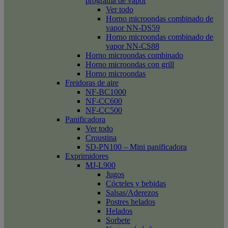
programa de vapor
Ver todo
Horno microondas combinado de
vapor NN-DS59
Horno microondas combinado de
vapor NN-CS88
Horno microondas combinado
Horno microondas con grill
Horno microondas
Freidoras de aire
NF-BC1000
NF-CC600
NF-CC500
Panificadora
Ver todo
Croustina
SD-PN100 – Mini panificadora
Exprimidores
MJ-L900
Jugos
Cócteles y bebidas
Salsas/Aderezos
Postres helados
Helados
Sorbete