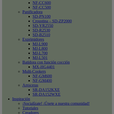
NF-CC600
NF-CC500
Panificadora
SD-PN100
Croustina – SD-ZP2000
SD-YR2550
SD-R2530
SD-B2510
Exprimidores
MJ-L900
MJ-L800
MJ-L700
MJ-L501
Batidora con función cocción
MX-HG4401
Multi-Cookers
NF-GM600
NF-GM400
Arroceras
SR-DA152KXE
SR-DA152WXE
Inspiración
¡Socialízate! ¡Únete a nuestra comunidad!
Tutoriales
Creadores