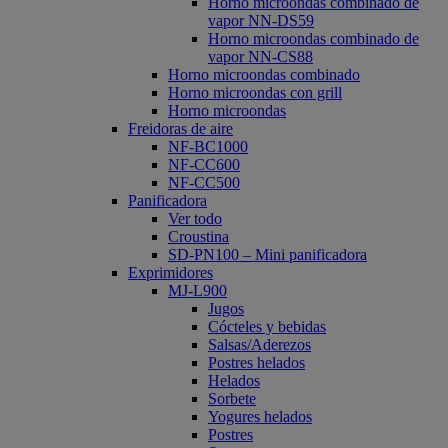
Horno microondas combinado de
vapor NN-DS59
Horno microondas combinado de
vapor NN-CS88
Horno microondas combinado
Horno microondas con grill
Horno microondas
Freidoras de aire
NF-BC1000
NF-CC600
NF-CC500
Panificadora
Ver todo
Croustina
SD-PN100 – Mini panificadora
Exprimidores
MJ-L900
Jugos
Cócteles y bebidas
Salsas/Aderezos
Postres helados
Helados
Sorbete
Yogures helados
Postres