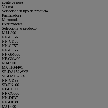
aceite de nuez
Ver más
Selecciona tu tipo de producto
Panificadora
Microondas
Exprimidores
Selecciona tu producto
MJ-L800
NN-CT56
NN-CD58
NN-CT57
NN-CT55
NF-GM600
NF-GM400
MJ-L900
MX-HG4401
SR-DA152WXE
SR-DA152KXE
NN-CD88
SD-PN100
NF-CC500
NF-CC600
NN-DF37
NN-DF38
MJ-L600