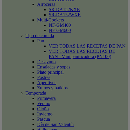
Arroceras
SR-DA152KXE
SR-DA152WXE
Multi-Cookers
NF-GM400
NF-GM600
Tipo de comida
Pan
VER TODAS LAS RECETAS DE PAN
VER TODAS LAS RECETAS DE
PAN– Mini panificadora (PN100)
Desayuno
Ensaladas y sopas
Plato principal
Postres
Aperitivos
Zumos y batidos
Temporada
Primavera
Verano
Otoño
Invierno
Pascua
Día de San Valentín
Halloween