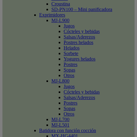
Croustina
SD-PN100 – Mini panificadora
Exprimidores
MJ-L900
Jugos
Cócteles y bebidas
Salsas/Aderezos
Postres helados
Helados
Sorbete
Yogures helados
Postres
Sopas
Otros
MJ-L800
Jugos
Cócteles y bebidas
Salsas/Aderezos
Postres
Sopas
Otros
MJ-L700
MJ-L501
Batidora con función cocción
MX-HG4401