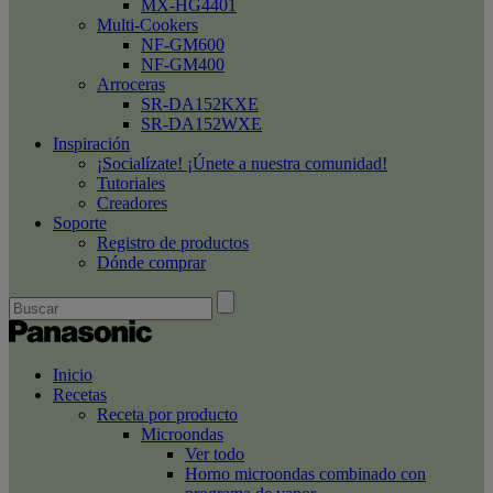
MX-HG4401
Multi-Cookers
NF-GM600
NF-GM400
Arroceras
SR-DA152KXE
SR-DA152WXE
Inspiración
¡Socialízate! ¡Únete a nuestra comunidad!
Tutoriales
Creadores
Soporte
Registro de productos
Dónde comprar
Inicio
Recetas
Receta por producto
Microondas
Ver todo
Horno microondas combinado con