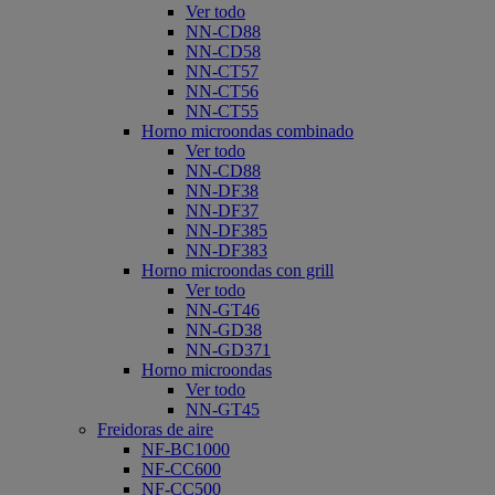
Ver todo
NN-CD88
NN-CD58
NN-CT57
NN-CT56
NN-CT55
Horno microondas combinado
Ver todo
NN-CD88
NN-DF38
NN-DF37
NN-DF385
NN-DF383
Horno microondas con grill
Ver todo
NN-GT46
NN-GD38
NN-GD371
Horno microondas
Ver todo
NN-GT45
Freidoras de aire
NF-BC1000
NF-CC600
NF-CC500