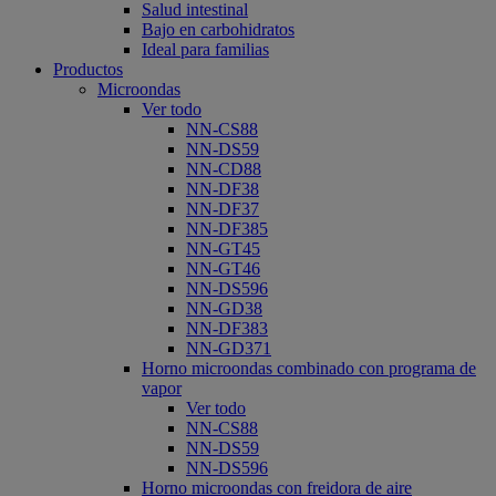
Salud intestinal
Bajo en carbohidratos
Ideal para familias
Productos
Microondas
Ver todo
NN-CS88
NN-DS59
NN-CD88
NN-DF38
NN-DF37
NN-DF385
NN-GT45
NN-GT46
NN-DS596
NN-GD38
NN-DF383
NN-GD371
Horno microondas combinado con programa de
vapor
Ver todo
NN-CS88
NN-DS59
NN-DS596
Horno microondas con freidora de aire