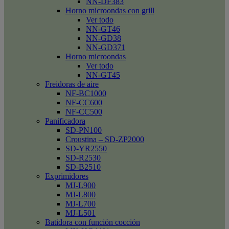
NN-DF383
Horno microondas con grill
Ver todo
NN-GT46
NN-GD38
NN-GD371
Horno microondas
Ver todo
NN-GT45
Freidoras de aire
NF-BC1000
NF-CC600
NF-CC500
Panificadora
SD-PN100
Croustina – SD-ZP2000
SD-YR2550
SD-R2530
SD-B2510
Exprimidores
MJ-L900
MJ-L800
MJ-L700
MJ-L501
Batidora con función cocción