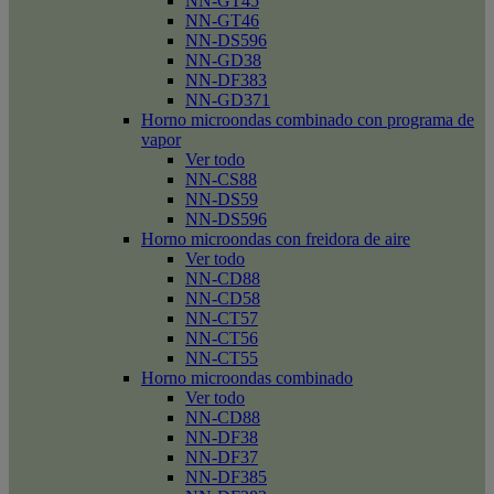
NN-GT45
NN-GT46
NN-DS596
NN-GD38
NN-DF383
NN-GD371
Horno microondas combinado con programa de
vapor
Ver todo
NN-CS88
NN-DS59
NN-DS596
Horno microondas con freidora de aire
Ver todo
NN-CD88
NN-CD58
NN-CT57
NN-CT56
NN-CT55
Horno microondas combinado
Ver todo
NN-CD88
NN-DF38
NN-DF37
NN-DF385