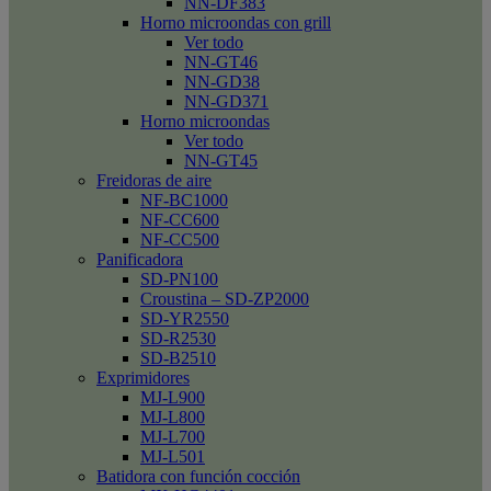
NN-DF383
Horno microondas con grill
Ver todo
NN-GT46
NN-GD38
NN-GD371
Horno microondas
Ver todo
NN-GT45
Freidoras de aire
NF-BC1000
NF-CC600
NF-CC500
Panificadora
SD-PN100
Croustina – SD-ZP2000
SD-YR2550
SD-R2530
SD-B2510
Exprimidores
MJ-L900
MJ-L800
MJ-L700
MJ-L501
Batidora con función cocción