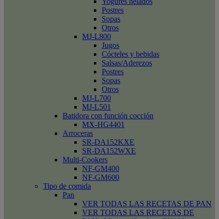
Yogures helados
Postres
Sopas
Otros
MJ-L800
Jugos
Cócteles y bebidas
Salsas/Aderezos
Postres
Sopas
Otros
MJ-L700
MJ-L501
Batidora con función cocción
MX-HG4401
Arroceras
SR-DA152KXE
SR-DA152WXE
Multi-Cookers
NF-GM400
NF-GM600
Tipo de comida
Pan
VER TODAS LAS RECETAS DE PAN
VER TODAS LAS RECETAS DE