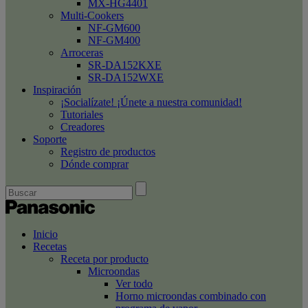
MX-HG4401
Multi-Cookers
NF-GM600
NF-GM400
Arroceras
SR-DA152KXE
SR-DA152WXE
Inspiración
¡Socialízate! ¡Únete a nuestra comunidad!
Tutoriales
Creadores
Soporte
Registro de productos
Dónde comprar
Inicio
Recetas
Receta por producto
Microondas
Ver todo
Horno microondas combinado con