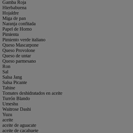
Gamba Roja
Hierbabuena
Hojaldre
Miga de pan
Naranja confitada
Papel de Horno
Pimienta
Pimiento verde italiano
Queso Mascarpone
Queso Provolone
Queso de untar
Queso parmesano
Ron
Sal
Salsa Jang
Salsa Picante
Tahine
Tomates deshidratados en aceite
Turrón Blando
Umeshu
Waitrose Dashi
Yuzu
aceite
aceite de aguacate
aceite de cacahuete