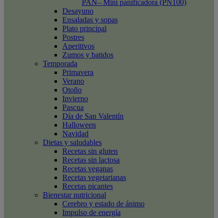
PAN– Mini panificadora (PN100)
Desayuno
Ensaladas y sopas
Plato principal
Postres
Aperitivos
Zumos y batidos
Temporada
Primavera
Verano
Otoño
Invierno
Pascua
Día de San Valentín
Halloween
Navidad
Dietas y saludables
Recetas sin gluten
Recetas sin lactosa
Recetas veganas
Recetas vegetarianas
Recetas picantes
Bienestar nutricional
Cerebro y estado de ánimo
Impulso de energía