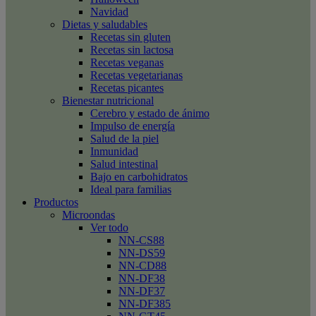
Navidad
Dietas y saludables
Recetas sin gluten
Recetas sin lactosa
Recetas veganas
Recetas vegetarianas
Recetas picantes
Bienestar nutricional
Cerebro y estado de ánimo
Impulso de energía
Salud de la piel
Inmunidad
Salud intestinal
Bajo en carbohidratos
Ideal para familias
Productos
Microondas
Ver todo
NN-CS88
NN-DS59
NN-CD88
NN-DF38
NN-DF37
NN-DF385