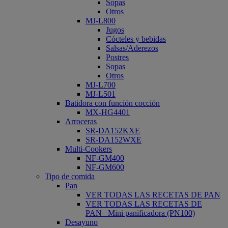
Sopas
Otros
MJ-L800
Jugos
Cócteles y bebidas
Salsas/Aderezos
Postres
Sopas
Otros
MJ-L700
MJ-L501
Batidora con función cocción
MX-HG4401
Arroceras
SR-DA152KXE
SR-DA152WXE
Multi-Cookers
NF-GM400
NF-GM600
Tipo de comida
Pan
VER TODAS LAS RECETAS DE PAN
VER TODAS LAS RECETAS DE
PAN– Mini panificadora (PN100)
Desayuno