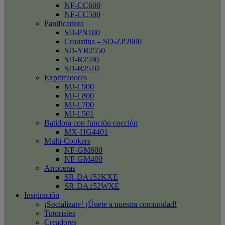
NF-CC600
NF-CC500
Panificadora
SD-PN100
Croustina – SD-ZP2000
SD-YR2550
SD-R2530
SD-B2510
Exprimidores
MJ-L900
MJ-L800
MJ-L700
MJ-L501
Batidora con función cocción
MX-HG4401
Multi-Cookers
NF-GM600
NF-GM400
Arroceras
SR-DA152KXE
SR-DA152WXE
Inspiración
¡Socialízate! ¡Únete a nuestra comunidad!
Tutoriales
Creadores