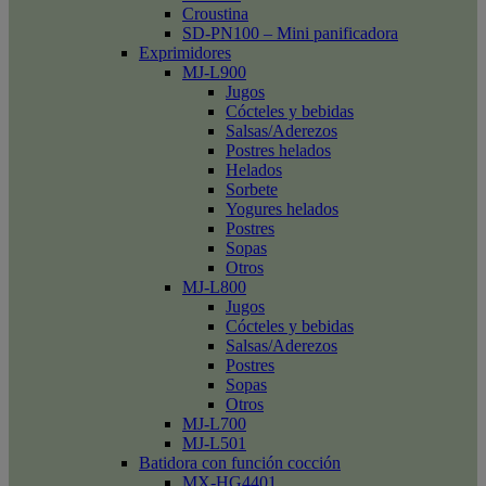
Croustina
SD-PN100 – Mini panificadora
Exprimidores
MJ-L900
Jugos
Cócteles y bebidas
Salsas/Aderezos
Postres helados
Helados
Sorbete
Yogures helados
Postres
Sopas
Otros
MJ-L800
Jugos
Cócteles y bebidas
Salsas/Aderezos
Postres
Sopas
Otros
MJ-L700
MJ-L501
Batidora con función cocción
MX-HG4401