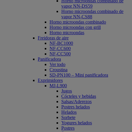
Horno microondas combinado de
vapor NN-DS59
Horno microondas combinado de
vapor NN-CS88
Horno microondas combinado
Horno microondas con grill
Horno microondas
Freidoras de aire
NF-BC1000
NF-CC600
NF-CC500
Panificadora
Ver todo
Croustina
SD-PN100 – Mini panificadora
Exprimidores
MJ-L900
Jugos
Cócteles y bebidas
Salsas/Aderezos
Postres helados
Helados
Sorbete
Yogures helados
Postres