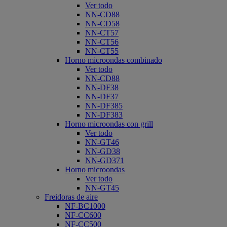
Ver todo
NN-CD88
NN-CD58
NN-CT57
NN-CT56
NN-CT55
Horno microondas combinado
Ver todo
NN-CD88
NN-DF38
NN-DF37
NN-DF385
NN-DF383
Horno microondas con grill
Ver todo
NN-GT46
NN-GD38
NN-GD371
Horno microondas
Ver todo
NN-GT45
Freidoras de aire
NF-BC1000
NF-CC600
NF-CC500