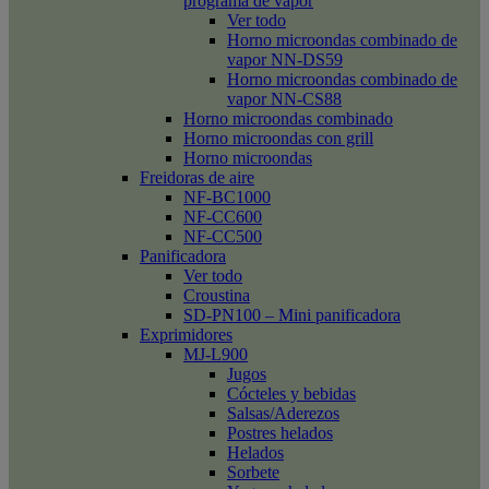
programa de vapor
Ver todo
Horno microondas combinado de
vapor NN-DS59
Horno microondas combinado de
vapor NN-CS88
Horno microondas combinado
Horno microondas con grill
Horno microondas
Freidoras de aire
NF-BC1000
NF-CC600
NF-CC500
Panificadora
Ver todo
Croustina
SD-PN100 – Mini panificadora
Exprimidores
MJ-L900
Jugos
Cócteles y bebidas
Salsas/Aderezos
Postres helados
Helados
Sorbete