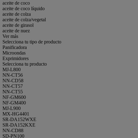
aceite de coco
aceite de coco líquido
aceite de colza
aceite de colza/vegetal
aceite de girasol
aceite de nuez
Ver más
Selecciona tu tipo de producto
Panificadora
Microondas
Exprimidores
Selecciona tu producto
MJ-L800
NN-CT56
NN-CD58
NN-CT57
NN-CT55
NF-GM600
NF-GM400
MJ-L900
MX-HG4401
SR-DA152WXE
SR-DA152KXE
NN-CD88
SD-PN100