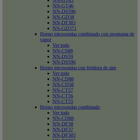
NN-GT45
NN-GT46
NN-DS596
NN-GD38
NN-DF383
NN-GD371
Horno microondas combinado con programa de
vapor
Ver todo
NN-CS88
NN-DS59
NN-DS596
Horno microondas con freidora de aire
Ver todo
NN-CD88
NN-CD58
NN-CT57
NN-CT56
NN-CT55
Horno microondas combinado
Ver todo
NN-CD88
NN-DF38
NN-DF37
NN-DF385